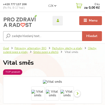
0
ks
+420 777 137 206
CZK
za
0,00 Kč
(Po-Pá, 8-17 hod.)
Menu
Hledat
Úvod
Potraviny, alternativy, BIO
Pochutiny, ořechy a plody
Ořechy,
sušené ovoce a plody
Směsi ovoce a ořechů
Vital směs
Vital směs
TOP produkt