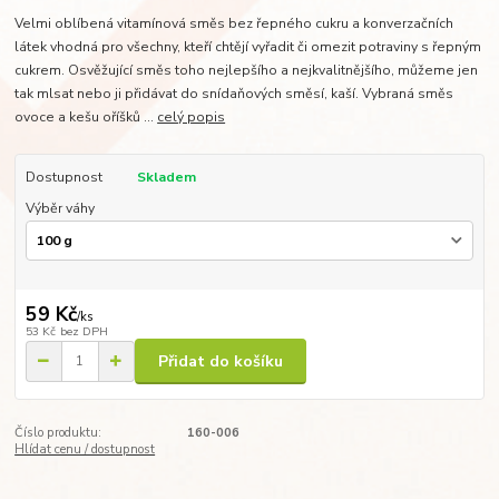
Velmi oblíbená vitamínová směs bez řepného cukru a konverzačních
látek vhodná pro všechny, kteří chtějí vyřadit či omezit potraviny s řepným
cukrem. Osvěžující směs toho nejlepšího a nejkvalitnějšího, můžeme jen
tak mlsat nebo ji přidávat do snídaňových směsí, kaší. Vybraná směs
ovoce a kešu oříšků ...
celý popis
Dostupnost
Skladem
Výběr váhy
59 Kč
/
ks
53 Kč
bez DPH
Přidat do košíku
Číslo produktu:
160-006
Hlídat cenu / dostupnost