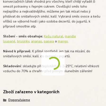
konverzačních látek vhodná pro všechny, kteří chtějí vyřadit či
omezit potraviny s řepným cukrem. Osvěžující směs toho
nejlepšího a nejkvalitnějšího, můžeme jen tak mlsat nebo ji
přidávat do snídaňových směsí, kaší. Vybraná směs ovoce a kešu
oříšků se výborně hodí i jako ozdoba dezertů, do jugurtů, k
přípravě smoothie atp.
Složení - směs obsahuje:
Kešu natural
,
mandle
loupané
,
brusinky
,
ananas
,
papaja
a
mango
.
Návod k přípravě:
K přímé spotřebě, jen tak na mlsání, do
snídaňových směsí, kaší, do dezertů i jogurtů.
Skladování
: skladujte při teplotách do 2-25°C, relativní vlhkosti
vzduchu do 70% a chraňte před přímým slunečním zářením!
Zboží zařazeno v kategoriích
Doporučujeme