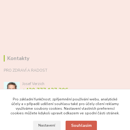
Kontakty
PRO ZDRAVÍ A RADOST
Josef Verzich
+420 777 137 206
(Po-Pá, 8-17 hod.)
Pro základní funkčnost, zpříjemnění používání webu, analytické
účely a v případě udělení souhlasu také pro účely cílení reklamy
info@prozdraviaradost.cz
využíváme soubory cookies. Nastavení vlastních preferencí
cookies můžete kdykoli upravit odkazem ve spodní části stránek.
Souhlasím
Nastavení