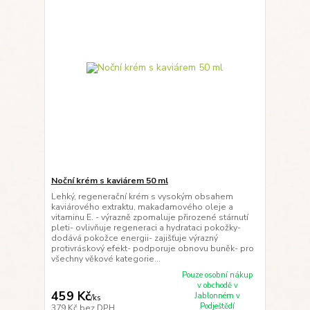
Noční krém s kaviárem 50 ml
Lehký, regenerační krém s vysokým obsahem
kaviárového extraktu, makadamového oleje a
vitaminu E. - výrazně zpomaluje přirozené stárnutí
pleti- ovlivňuje regeneraci a hydrataci pokožky-
dodává pokožce energii- zajišťuje výrazný
protivráskový efekt- podporuje obnovu buněk- pro
všechny věkové kategorie...
Pouze osobní nákup
v obchodě v
459 Kč
Jablonném v
/
ks
Podještědí
379 Kč
bez DPH