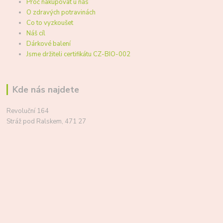
Proč nakupovat u nás
O zdravých potravinách
Co to vyzkoušet
Náš cíl
Dárkové balení
Jsme držiteli certifikátu CZ-BIO-002
Kde nás najdete
Revoluční 164
Stráž pod Ralskem, 471 27