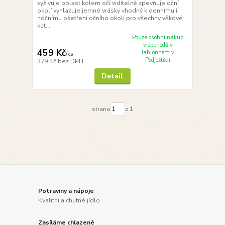
vyživuje oblast kolem očí viditelně zpevňuje oční
okolí vyhlazuje jemné vrásky vhodný k dennímu i
nočnímu ošetření očního okolí pro všechny věkové
kat...
Pouze osobní nákup
v obchodě v
459 Kč
Jablonném v
/
ks
Podještědí
379 Kč
bez DPH
Detail
strana
z 1
Potraviny a nápoje
Kvalitní a chutné jídlo
Zasíláme chlazené