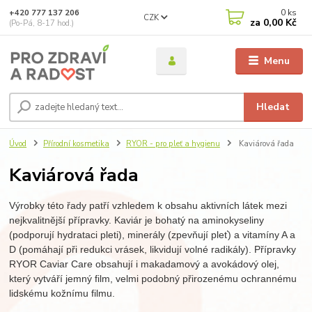
0
ks
+420 777 137 206
CZK
za
0,00 Kč
(Po-Pá, 8-17 hod.)
Menu
Hledat
Úvod
Přírodní kosmetika
RYOR - pro pleť a hygienu
Kaviárová řada
Kaviárová řada
Výrobky této řady patří vzhledem k obsahu aktivních látek mezi
nejkvalitnější přípravky. Kaviár je bohatý na aminokyseliny
(podporují hydrataci pleti), minerály (zpevňují pleť) a vitamíny A a
D (pomáhají při redukci vrásek, likvidují volné radikály). Přípravky
RYOR Caviar Care obsahují i makadamový a avokádový olej,
který vytváří jemný film, velmi podobný přirozenému ochrannému
lidskému kožnímu filmu.