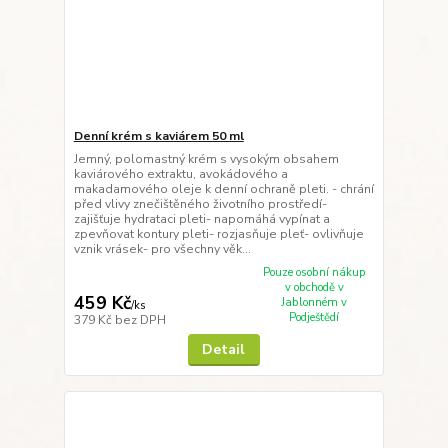
Denní krém s kaviárem 50 ml
Jemný, polomastný krém s vysokým obsahem
kaviárového extraktu, avokádového a
makadamového oleje k denní ochraně pleti. - chrání
před vlivy znečištěného životního prostředí-
zajišťuje hydrataci pleti- napomáhá vypínat a
zpevňovat kontury pleti- rozjasňuje pleť- ovlivňuje
vznik vrásek- pro všechny věk...
Pouze osobní nákup
v obchodě v
459 Kč
Jablonném v
/
ks
Podještědí
379 Kč
bez DPH
Detail