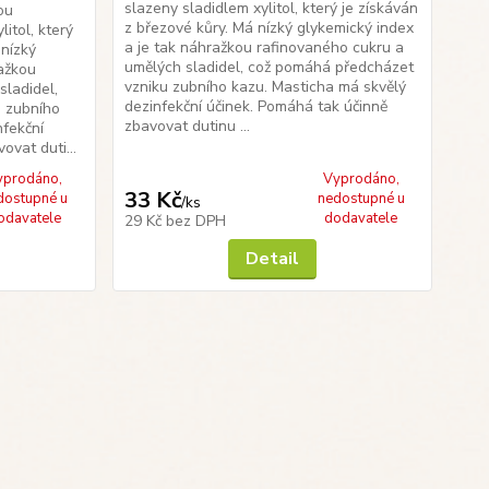
slazeny sladidlem xylitol, který je získáván
ou
z březové kůry. Má nízký glykemický index
litol, který
a je tak náhražkou rafinovaného cukru a
 nízký
umělých sladidel, což pomáhá předcházet
ražkou
vzniku zubního kazu. Masticha má skvělý
sladidel,
dezinfekční účinek. Pomáhá tak účinně
 zubního
zbavovat dutinu ...
nfekční
ovat duti...
yprodáno,
Vyprodáno,
33 Kč
dostupné u
nedostupné u
/
ks
odavatele
dodavatele
29 Kč
bez DPH
Detail