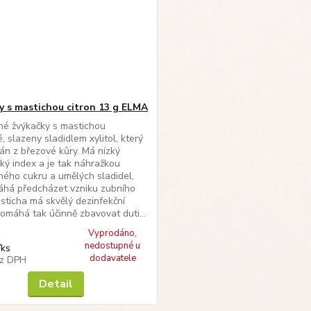
y s mastichou citron 13 g ELMA
né žvýkačky s mastichou
, slazeny sladidlem xylitol, který
ván z březové kůry. Má nízký
ký index a je tak náhražkou
ného cukru a umělých sladidel,
áhá předcházet vzniku zubního
sticha má skvělý dezinfekční
Pomáhá tak účinně zbavovat duti...
Vyprodáno,
nedostupné u
/
ks
dodavatele
z DPH
Detail