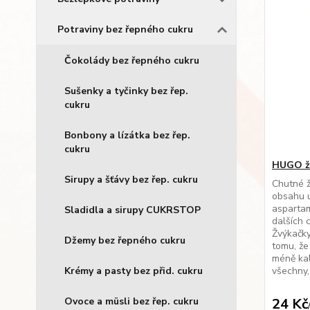
Potraviny bez řepného cukru
Čokolády bez řepného cukru
Sušenky a tyčinky bez řep.
cukru
Bonbony a lízátka bez řep.
cukru
HUGO žv
Sirupy a šťávy bez řep. cukru
Chutné ž
obsahu u
aspartam
Sladidla a sirupy CUKRSTOP
dalších 
Žvýkačky
Džemy bez řepného cukru
tomu, že
méně kal
Krémy a pasty bez přid. cukru
všechny, 
Ovoce a müsli bez řep. cukru
24 Kč