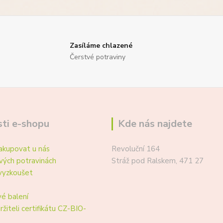
Zasíláme chlazené
Čerstvé potraviny
ti e-shopu
Kde nás najdete
akupovat u nás
Revoluční 164
vých potravinách
Stráž pod Ralskem, 471 27
vyzkoušet
é balení
ržiteli certifikátu CZ-BIO-