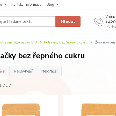
pu
Kontaktní informace
Blog
V příp
Hledat
+420
(Po-Pá
otraviny, alternativy, BIO
Potraviny bez řepného cukru
Žvýkačky bez 
ačky bez řepného cukru
jší
Nejlevnější
Nejdražší
1-7 z 7