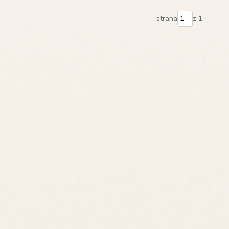
strana
z 1