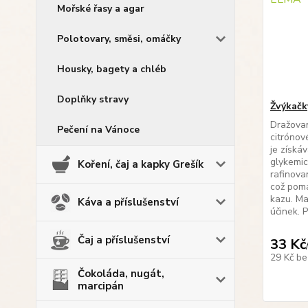
Mořské řasy a agar
Polotovary, směsi, omáčky
Housky, bagety a chléb
Doplňky stravy
Žvýkačk
Dražova
Pečení na Vánoce
citrónové
je získá
glykemic
Koření, čaj a kapky Grešík
rafinova
což pom
kazu. Ma
Káva a příslušenství
účinek. 
Čaj a příslušenství
33 Kč
29 Kč
be
Čokoláda, nugát,
marcipán