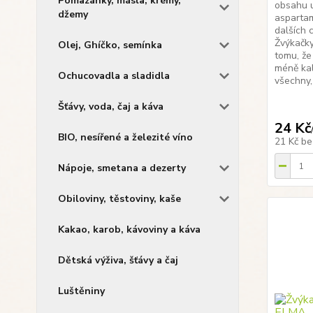
Pomazánky, másla, krémy,
obsahu u
džemy
aspartam
dalších 
Žvýkačky
Olej, Ghíčko, semínka
tomu, že
méně kal
Ochucovadla a sladidla
všechny, 
Šťávy, voda, čaj a káva
24 Kč
BIO, nesířené a železité víno
21 Kč
be
Nápoje, smetana a dezerty
Obiloviny, těstoviny, kaše
Kakao, karob, kávoviny a káva
Dětská výživa, šťávy a čaj
Luštěniny