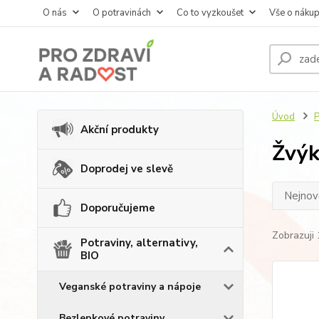
O nás
O potravinách
Co to vyzkoušet
Vše o náku
Úvod
P
Akční produkty
Žvýk
Doprodej ve slevě
Nejnově
Doporučujeme
Zobrazuji 
Potraviny, alternativy,
BIO
Veganské potraviny a nápoje
Bezlepkové potraviny