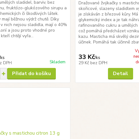
mělých sladidel, barviv, bez
Dražované žvýkačky s mastich
u, fruktózo-glukózového sirupu a
skořicové, slazeny sladidlem xy
chemických či škodlivých látek.
je získáván z březové kůry. Má
 mají běžnou výdrž chutě. Díky
glykemický index a je tak náh
 v nich nejsou sladidla, mají o 40%
rafinovaného cukru a umělých 
orií a jsou proto vhodné pro
což pomáhá předcházet vzniku
kteří chtějí vyřa...
kazu. Masticha má skvělý dezi
účinek. Pomáhá tak účinně zbav
V
33 Kč
ne
/
ks
/
ks
Skladem
d
z DPH
29 Kč
bez DPH
Přidat do košíku
Detail