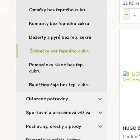
21 Kč
be
Omáčky bez řepného cukru
Kompoty bez řepného cukru
Dezerty a pyré bez řep. cukru
Žvýkačky bez řepného cukru
Pomazánky slané bez řep.
cukru
Babiččiny čaje bez řep. cukru
Chlazené potraviny
Sportovní a proteinová výživa
Pochutiny, ořechy a plody
HUGO žv
Chutné ž