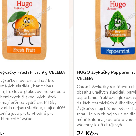
ýkačky Fresh Fruit 9 g VELEBA
HUGO žvýkačky Peppermint 
VELEBA
výkačky s ovocnou chutí bez
mělých sladidel, barviv, bez
Chutné žvýkačky s mátovou ch
u, fruktózo-glukózového sirupu a
obsahu umělých sladidel, barvi
chemických či škodlivých látek.
aspartamu, fruktózo-glukózov
 mají běžnou výdrž chutě.Díky
dalších chemických či škodlivýc
 v nich nejsou sladidla, mají o 40%
Žvýkačky mají běžnou výdrž chu
orií a jsou proto vhodné pro
tomu, že v nich nejsou sladidl
kteří chtějí vyřad...
méně kalorií a jsou proto vhod
všechny, kteří chtějí vyřa...
24 Kč
/
ks
/
ks