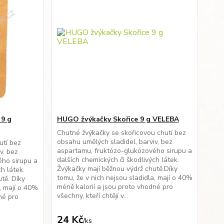
9 g
HUGO žvýkačky Skořice 9 g VELEBA
Chutné žvýkačky se skořicovou chutí bez
obsahu umělých sladidel, barviv, bez
utí bez
aspartamu, fruktózo-glukózového sirupu a
v, bez
dalších chemických či škodlivých látek.
ého sirupu a
Žvýkačky mají běžnou výdrž chutě.Díky
h látek.
tomu, že v nich nejsou sladidla, mají o 40%
tě. Díky
méně kalorií a jsou proto vhodné pro
a, mají o 40%
všechny, kteří chtějí v...
né pro
24 Kč
/
ks