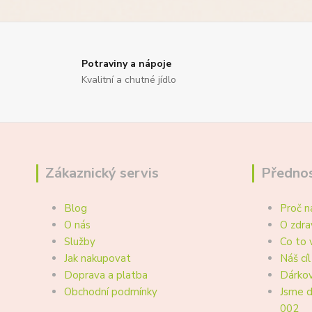
Potraviny a nápoje
Kvalitní a chutné jídlo
Zákaznický servis
Přednos
Blog
Proč n
O nás
O zdra
Služby
Co to 
Jak nakupovat
Náš cíl
Doprava a platba
Dárkov
Obchodní podmínky
Jsme d
002