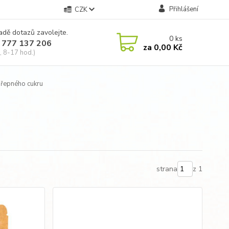
Přihlášení
CZK
adě dotazů zavolejte.
0
ks
 777 137 206
za
0,00 Kč
, 8-17 hod.)
řepného cukru
strana
z 1