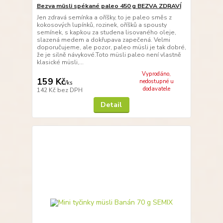
Bezva müsli spékané paleo 450 g BEZVA ZDRAVÍ
Jen zdravá semínka a oříšky, to je paleo směs z
kokosových lupínků, rozinek, oříšků a spousty
semínek, s kapkou za studena lisovaného oleje,
slazená medem a dokřupava zapečená. Velmi
doporučujeme, ale pozor, paleo müsli je tak dobré,
že je silně návykové.Toto müsli paleo není vlastně
klasické müsli,...
Vyprodáno,
159 Kč
nedostupné u
/
ks
dodavatele
142 Kč
bez DPH
Detail