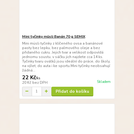
Mini tyčinky müsli Banán 70 g SEMIX
Mini müsli tyčinky z klíčeného ovsa a banánové
pasty bez lepku, bez palmového oleje a bez
přidaného cukru. Jejich tvar a velikost odpovídá
jednomu soustu, v sáčku jich najdete cca 14 ks.
Tyčinky tvaru oválků jsou ideální do práce, do školy,
na výlet, do auta i ke sportu.Mini tyčinky neobsahují
žádná...
22 Kč
/
ks
Skladem
20 Kč
bez DPH
Přidat do košíku