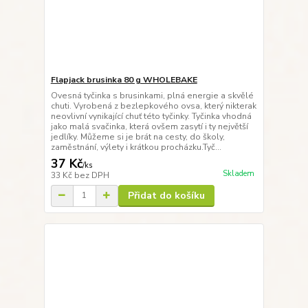
Flapjack brusinka 80 g WHOLEBAKE
Ovesná tyčinka s brusinkami, plná energie a skvělé
chuti. Vyrobená z bezlepkového ovsa, který nikterak
neovlivní vynikající chuť této tyčinky. Tyčinka vhodná
jako malá svačinka, která ovšem zasytí i ty největší
jedlíky. Můžeme si je brát na cesty, do školy,
zaměstnání, výlety i krátkou procházku.Tyč...
37 Kč
/
ks
Skladem
33 Kč
bez DPH
Přidat do košíku