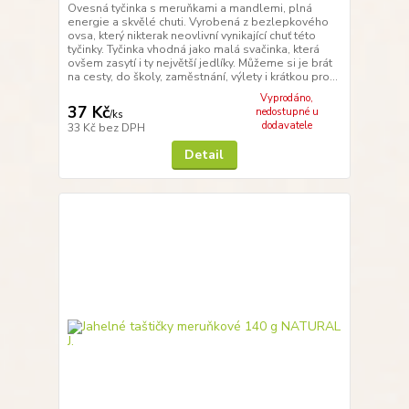
Ovesná tyčinka s meruňkami a mandlemi, plná
energie a skvělé chuti. Vyrobená z bezlepkového
ovsa, který nikterak neovlivní vynikající chuť této
tyčinky. Tyčinka vhodná jako malá svačinka, která
ovšem zasytí i ty největší jedlíky. Můžeme si je brát
na cesty, do školy, zaměstnání, výlety i krátkou pro...
Vyprodáno,
37 Kč
nedostupné u
/
ks
dodavatele
33 Kč
bez DPH
Detail