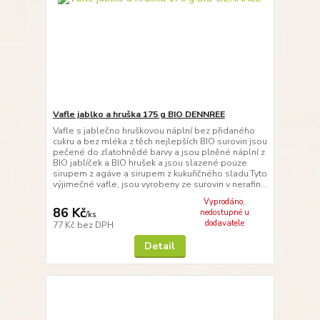
Vafle jablko a hruška 175 g BIO DENNREE
Vafle s jablečno hruškovou náplní bez přidaného
cukru a bez mléka z těch nejlepších BIO surovin jsou
pečené do zlatohnědé barvy a jsou plněné náplní z
BIO jablíček a BIO hrušek a jsou slazené pouze
sirupem z agáve a sirupem z kukuřičného sladu.Tyto
výjimečné vafle, jsou vyrobeny ze surovin v nerafin...
Vyprodáno,
86 Kč
nedostupné u
/
ks
dodavatele
77 Kč
bez DPH
Detail