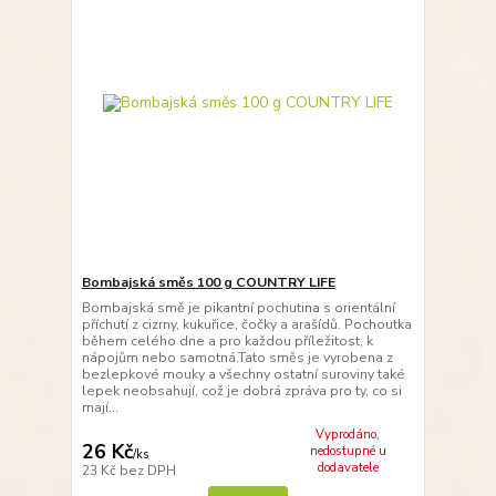
Bombajská směs 100 g COUNTRY LIFE
Bombajská smě je pikantní pochutina s orientální
příchutí z cizrny, kukuřice, čočky a arašídů. Pochoutka
během celého dne a pro každou příležitost, k
nápojům nebo samotná.Tato směs je vyrobena z
bezlepkové mouky a všechny ostatní suroviny také
lepek neobsahují, což je dobrá zpráva pro ty, co si
mají...
Vyprodáno,
26 Kč
nedostupné u
/
ks
dodavatele
23 Kč
bez DPH