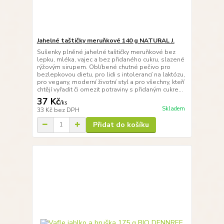
Jahelné taštičky meruňkové 140 g NATURAL J.
Sušenky plněné jahelné taštičky meruňkové bez
lepku, mléka, vajec a bez přidaného cukru, slazené
rýžovým sirupem. Oblíbené chutné pečivo pro
bezlepkovou dietu, pro lidi s intolerancí na laktózu,
pro vegany, moderní životní styl a pro všechny, kteří
chtějí vyřadit či omezit potraviny s přidaným cukre...
37 Kč
/
ks
Skladem
33 Kč
bez DPH
Přidat do košíku