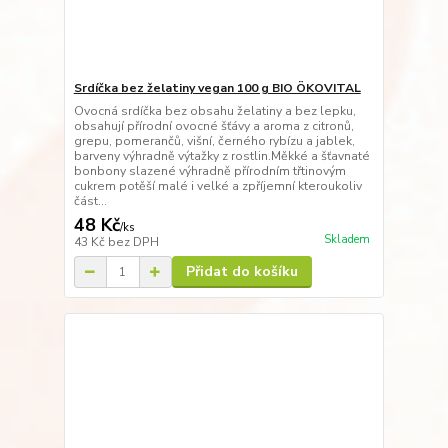
Srdíčka bez želatiny vegan 100 g BIO ÖKOVITAL
Ovocná srdíčka bez obsahu želatiny a bez lepku,
obsahují přírodní ovocné šťávy a aroma z citronů,
grepu, pomerančů, višní, černého rybízu a jablek,
barveny výhradně výtažky z rostlin.Měkké a šťavnaté
bonbony slazené výhradně přírodním třtinovým
cukrem potěší malé i velké a zpříjemní kteroukoliv
část...
48 Kč
/
ks
Skladem
43 Kč
bez DPH
Přidat do košíku