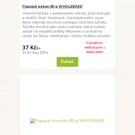
Flapjack pekan 80 g WHOLEBAKE
Ovesná tyčinka s pekanovými ořechy, plná energie
a skvělé chuti. Vyrobená z bezlepkového ovsa,
který nikterak neovlivní vynikající chuť této tyčinky.
Tyčinka vhodná jako malá svačinka, která ovšem
zasytí i ty největší jedlíky. Můžeme si je brát na
cesty, do školy, zaměstnání, výlety i krátkou prochá...
Vyprodáno,
37 Kč
nedostupné u
/
ks
dodavatele
33 Kč
bez DPH
Detail