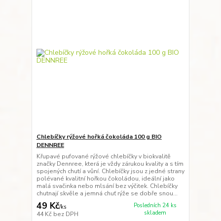
Chlebíčky rýžové hořká čokoláda 100 g BIO
DENNREE
Křupavé pufované rýžové chlebíčky v biokvalitě
značky Dennree, která je vždy zárukou kvality a s tím
spojených chutí a vůní. Chlebíčky jsou z jedné strany
polévané kvalitní hořkou čokoládou, ideální jako
malá svačinka nebo mlsání bez výčitek. Chlebíčky
chutnají skvěle a jemná chuť rýže se dobře snou...
49 Kč
Posledních 24 ks
/
ks
skladem
44 Kč
bez DPH