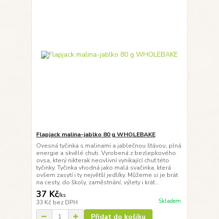
Flapjack malina-jablko 80 g WHOLEBAKE
Ovesná tyčinka s malinami a jablečnou šťávou, plná
energie a skvělé chuti. Vyrobená z bezlepkového
ovsa, který nikterak neovlivní vynikající chuť této
tyčinky. Tyčinka vhodná jako malá svačinka, která
ovšem zasytí i ty největší jedlíky. Můžeme si je brát
na cesty, do školy, zaměstnání, výlety i krát...
37 Kč
/
ks
Skladem
33 Kč
bez DPH
Přidat do košíku