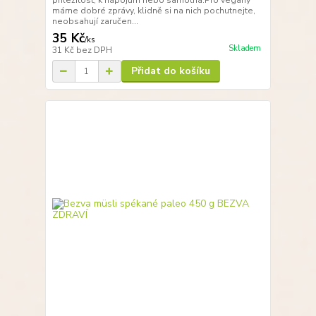
příležitost, k nápojům nebo samotná.Pro vegany
máme dobré zprávy, klidně si na nich pochutnejte,
neobsahují zaručen...
35 Kč
/
ks
Skladem
31 Kč
bez DPH
Přidat do košíku