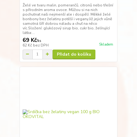
Želé ve tvaru malin, pomerančů, citronů nebo třešní
s přírodním aroma ovoce. Můžou si na nich
pochutnat naši nejmenší ale i dospělí. Měkké želé
bonbony bez želatiny potěší i vegany.Již jejich vůně
samotná šíří dobrou náladu a chuť na něco
víc.Složení: glukózový sirup bio, cukr bio, želírující
látka:...
69 Kč
/
ks
Skladem
62 Kč
bez DPH
Přidat do košíku