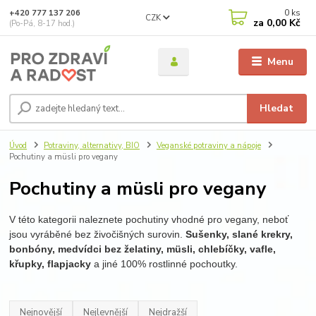
0
ks
+420 777 137 206
CZK
za
0,00 Kč
(Po-Pá, 8-17 hod.)
Menu
Hledat
Úvod
Potraviny, alternativy, BIO
Veganské potraviny a nápoje
Pochutiny a müsli pro vegany
Pochutiny a müsli pro vegany
V této kategorii naleznete pochutiny vhodné pro vegany, neboť
jsou vyráběné bez živočišných surovin.
Sušenky, slané krekry,
bonbóny, medvídci bez želatiny, müsli, chlebíčky, vafle,
křupky, flapjacky
a jiné 100% rostlinné pochoutky.
Nejnovější
Nejlevnější
Nejdražší