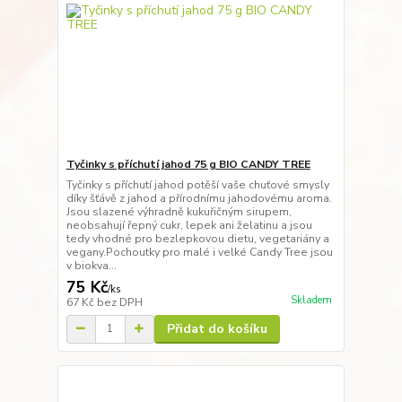
Tyčinky s příchutí jahod 75 g BIO CANDY TREE
Tyčinky s příchutí jahod potěší vaše chuťové smysly
díky šťávě z jahod a přírodnímu jahodovému aroma.
Jsou slazené výhradně kukuřičným sirupem,
neobsahují řepný cukr, lepek ani želatinu a jsou
tedy vhodné pro bezlepkovou dietu, vegetariány a
vegany.Pochoutky pro malé i velké Candy Tree jsou
v biokva...
75 Kč
/
ks
Skladem
67 Kč
bez DPH
Přidat do košíku