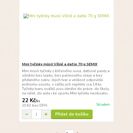
Mini tyčinky müsli Víšně a datle 70 g SEMIX
Mini müsli tyčinky z klíčeného ovsa, datlové pasty a
višněmi bez lepku, bez palmového oleje a bez
přidaného cukru. Jejich tvar a velikost odpovídá
jednomu soustu, v sáčku jich najdete cca 14 ks.
Tyčinky tvaru oválků jsou ideální do práce, do školy,
na výlet, do auta i ke sportu.Mini tyčinky neobsahu...
22 Kč
/
ks
Skladem
20 Kč
bez DPH
Přidat do košíku