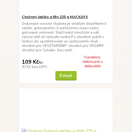
Chutney Jablko a fíky 225 g MACKAYS
Dokonalé ovocné chutney je skvělým doplňkem k
sýrům, grilovanému či pečenému masu nebo
grilované zelenině. Stačí malé množství a váš
sýrový talíř už nebude nudný.Po otevření vydrží v
lednici do spotřebování se zachováním chutí. -
vhodné pro VEGETARIÁNY- vhodné pro VEGANY-
vhodné pro Celiaky- bez umě...
Vyprodáno,
109 Kč
nedostupné u
/
ks
dodavatele
97 Kč
bez DPH
Detail