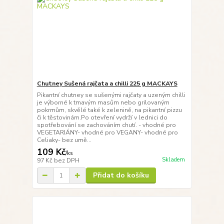
Chutney Sušená rajčata a chilli 225 g MACKAYS
Pikantní chutney se sušenými rajčaty a uzeným chilli
je výborné k tmavým masům nebo grilovaným
pokrmům, skvělé také k zelenině, na pikantní pizzu
či k těstovinám.Po otevření vydrží v lednici do
spotřebování se zachováním chutí. - vhodné pro
VEGETARIÁNY- vhodné pro VEGANY- vhodné pro
Celiaky- bez umě...
109 Kč
/
ks
Skladem
97 Kč
bez DPH
Přidat do košíku