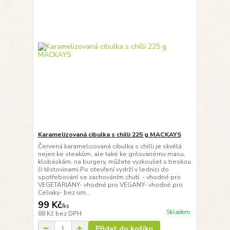
Karamelizovaná cibulka s chilli 225 g MACKAYS
Červená karamelizovaná cibulka s chilli je skvělá
nejen ke steakům, ale také ke grilovanému masu,
klobáskám, na burgery, můžete vyzkoušet s treskou
či těstovinami.Po otevření vydrží v lednici do
spotřebování se zachováním chutí. - vhodné pro
VEGETARIÁNY- vhodné pro VEGANY- vhodné pro
Celiaky- bez um...
99 Kč
/
ks
Skladem
88 Kč
bez DPH
Přidat do košíku