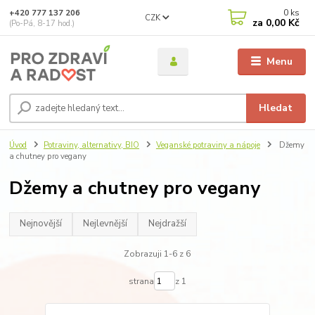
0
ks
+420 777 137 206
CZK
za
0,00 Kč
(Po-Pá, 8-17 hod.)
Menu
Hledat
Úvod
Potraviny, alternativy, BIO
Veganské potraviny a nápoje
Džemy
a chutney pro vegany
Džemy a chutney pro vegany
Nejnovější
Nejlevnější
Nejdražší
Zobrazuji 1-6 z 6
strana
z 1