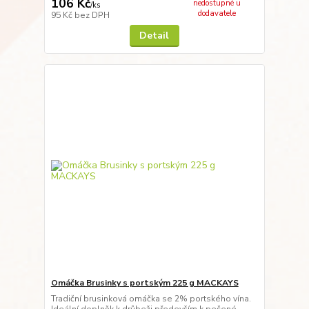
106 Kč
nedostupné u
/
ks
dodavatele
95 Kč
bez DPH
Detail
Omáčka Brusinky s portským 225 g MACKAYS
Tradiční brusinková omáčka se 2% portského vína.