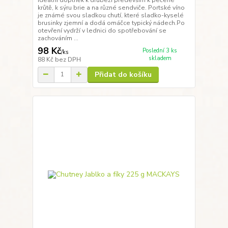
Ideální doplněk k drůbeži především k pečené
krůtě, k sýru brie a na různé sendviče. Portské víno
je známé svou sladkou chutí, které sladko-kyselé
brusinky zjemní a dodá omáčce typický nádech.Po
otevření vydrží v lednici do spotřebování se
zachováním ...
98 Kč
Poslední 3 ks
/
ks
skladem
88 Kč
bez DPH
Přidat do košíku