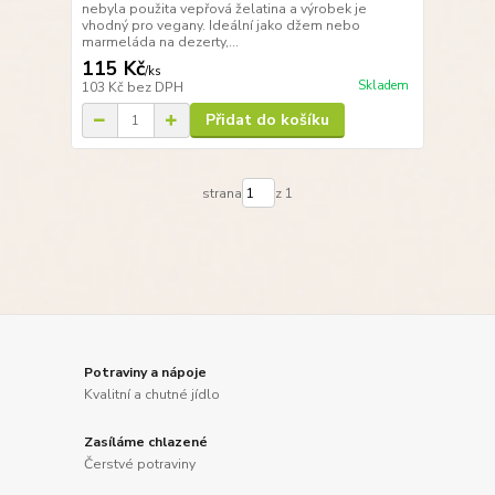
nebyla použita vepřová želatina a výrobek je
vhodný pro vegany. Ideální jako džem nebo
marmeláda na dezerty,...
115 Kč
/
ks
Skladem
103 Kč
bez DPH
Přidat do košíku
strana
z 1
Potraviny a nápoje
Kvalitní a chutné jídlo
Zasíláme chlazené
Čerstvé potraviny