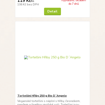
119 Kč
Vyprodáno, skladem
/
ks
do 7 dnů
106 Kč
bez DPH
Detail
Tortellini Hřiby 250 g Bio D´Angelo
Veganské tortellini s náplní s hřiby, česnekem,
pepřem a špetkou mořské soli. Tortellini jsou