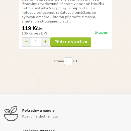
těstoviny z tvrdozrnné pšenice v podobě kroužku
neboli prstýnku.Nejrychleji je připravíte již s
hotovou ochucenou rajčatovou omáčkou, se
sýrovou omáčkou, kterou připravíte z másla,
smetany a strouhaného suš...
119 Kč
/
ks
Skladem
106 Kč
bez DPH
Přidat do košíku
strana
z 1
Potraviny a nápoje
Kvalitní a chutné jídlo
Zasíláme chlazené