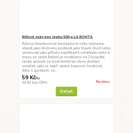
Rýžové noky bez lepku 500 g LA BONTÁ
Rýžovo bramborové bezlepkové noky, můžeme
stejně jako těstoviny podávat jako hlavní chod nebo
servírovat jako přílohu například k omáčkám nebo k
masu se zelím.Balení je rozděleno na 2 boxy.Na
český způsob se hodí téměř ke všem druhům
omáček, jako je např. rajská, koprová, houbová,
dále s gulášem, se...
59 Kč
/
ks
Na dotaz
53 Kč
bez DPH
Detail