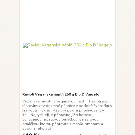
Ravioli Veganská náplň 250 g Bio D´Angelo
Veganské raviolli s veganskou náplní. Ravioli jsou
těstoviny z tvrdozrnné pšenice v podobě čverečku s
krajkovými okraji, klasický pokrm připravovaný v
Itálii.Nejrychleji je připravíte již s hotovou
ochucenou rajčatovou omáčkou, se sýrovou
omáčkou, kterou připravíte z másla, smetany a
strouhaného suš...