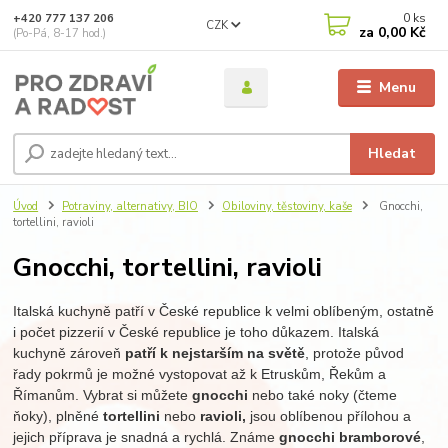
0
ks
+420 777 137 206
CZK
za
0,00 Kč
(Po-Pá, 8-17 hod.)
Menu
Hledat
Úvod
Potraviny, alternativy, BIO
Obiloviny, těstoviny, kaše
Gnocchi,
tortellini, ravioli
Gnocchi, tortellini, ravioli
Italská kuchyně patří v České republice k velmi oblíbeným, ostatně
i počet pizzerií v České republice je toho důkazem. Italská
kuchyně zároveň
patří k nejstarším na světě
, protože původ
řady pokrmů je možné vystopovat až k Etruskům, Řekům a
Římanům. Vybrat si můžete
gnocchi
nebo také noky (čteme
ňoky), plněné
tortellini
nebo
ravioli,
jsou oblíbenou přílohou a
jejich příprava je snadná a rychlá. Známe
gnocchi bramborové
,