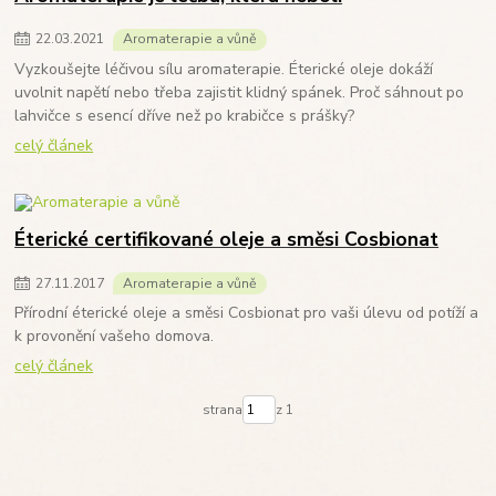
22
.
03
.
2021
Aromaterapie a vůně
Vyzkoušejte léčivou sílu aromaterapie. Éterické oleje dokáží
uvolnit napětí nebo třeba zajistit klidný spánek. Proč sáhnout po
lahvičce s esencí dříve než po krabičce s prášky?
celý článek
Éterické certifikované oleje a směsi Cosbionat
27
.
11
.
2017
Aromaterapie a vůně
Přírodní éterické oleje a směsi Cosbionat pro vaši úlevu od potíží a
k provonění vašeho domova.
celý článek
strana
z 1