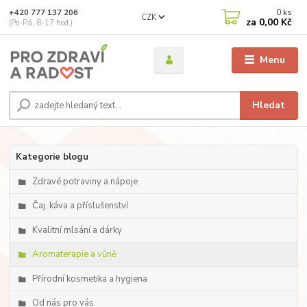
0
ks
+420 777 137 206
CZK
za
0,00 Kč
(Po-Pá, 8-17 hod.)
Menu
Hledat
Kategorie blogu
Zdravé potraviny a nápoje
Čaj, káva a příslušenství
Kvalitní mlsání a dárky
Aromaterapie a vůně
Přírodní kosmetika a hygiena
Od nás pro vás