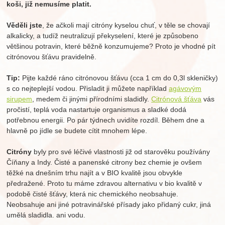
koši, již nemusíme platit.
Věděli jste
, že ačkoli mají citróny kyselou chuť, v těle se chovají
alkalicky, a tudíž neutralizují překyselení, které je způsobeno
většinou potravin, které běžně konzumujeme? Proto je vhodné pít
citrónovou šťávu pravidelně.
Tip:
Pijte každé ráno citrónovou šťávu (cca 1 cm do 0,3l skleničky)
s co nejteplejší vodou. Přisladit ji můžete například
agávovým
sirupem
, medem či jinými přírodními sladidly.
Citrónová šťáva
vás
pročistí, teplá voda nastartuje organismus a sladké dodá
potřebnou energii. Po pár týdnech uvidíte rozdíl. Během dne a
hlavně po jídle se budete cítit mnohem lépe.
Citróny
byly pro své léčivé vlastnosti již od starověku používány
Číňany a Indy. Čisté a panenské citrony bez chemie je ovšem
těžké na dnešním trhu najít a v BIO kvalitě jsou obvykle
předražené. Proto tu máme zdravou alternativu v bio kvalitě v
podobě čisté šťávy, která nic chemického neobsahuje.
Neobsahuje ani jiné potravinářské přísady jako přidaný cukr, jiná
umělá sladidla. ani vodu.