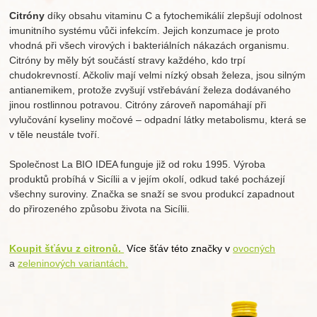
Citróny
díky obsahu vitaminu C a fytochemikálií zlepšují odolnost
imunitního systému vůči infekcím. Jejich konzumace je proto
vhodná při všech virových i bakteriálních nákazách organismu.
Citróny by měly být součástí stravy každého, kdo trpí
chudokrevností. Ačkoliv mají velmi nízký obsah železa, jsou silným
antianemikem, protože zvyšují vstřebávání železa dodávaného
jinou rostlinnou potravou. Citróny zároveň napomáhají při
vylučování kyseliny močové – odpadní látky metabolismu, která se
v těle neustále tvoří.
Společnost La BIO IDEA funguje již od roku 1995. Výroba
produktů probíhá v Sicílii a v jejím okolí, odkud také pocházejí
všechny suroviny. Značka se snaží se svou produkcí zapadnout
do přirozeného způsobu života na Sicílii.
Koupit šťávu z citronů.
Více šťáv této značky v
ovocných
a
zeleninových variantách.