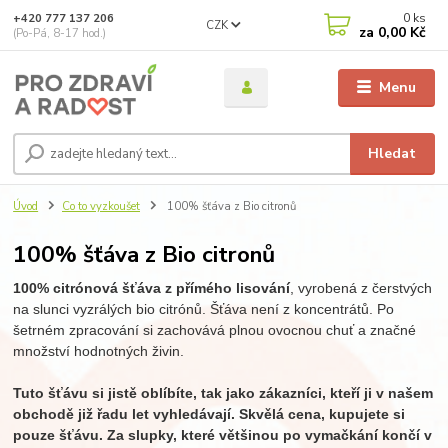
0
ks
+420 777 137 206
CZK
za
0,00 Kč
(Po-Pá, 8-17 hod.)
Menu
Hledat
Úvod
Co to vyzkoušet
100% šťáva z Bio citronů
100% šťáva z Bio citronů
100% citrónová šťáva z přímého lisování
, vyrobená z čerstvých
na slunci vyzrálých bio citrónů. Šťáva není z koncentrátů. Po
šetrném zpracování si zachovává plnou ovocnou chuť a značné
množství hodnotných živin.
Tuto šťávu si jistě oblíbíte, tak jako zákazníci, kteří ji v našem
obchodě již řadu let vyhledávají. Skvělá cena, kupujete si
pouze šťávu. Za slupky, které většinou po vymačkání končí v