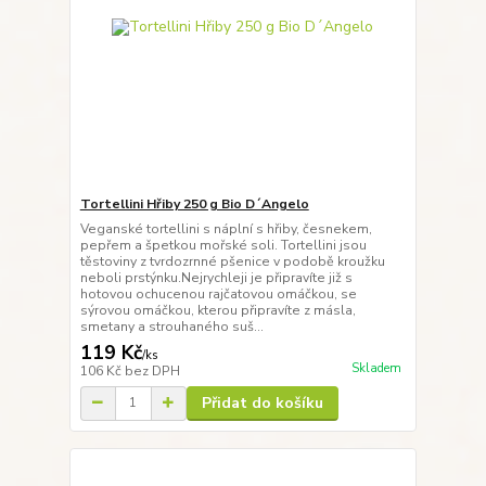
Tortellini Hřiby 250 g Bio D´Angelo
Veganské tortellini s náplní s hřiby, česnekem,
pepřem a špetkou mořské soli. Tortellini jsou
těstoviny z tvrdozrnné pšenice v podobě kroužku
neboli prstýnku.Nejrychleji je připravíte již s
hotovou ochucenou rajčatovou omáčkou, se
sýrovou omáčkou, kterou připravíte z másla,
smetany a strouhaného suš...
119 Kč
/
ks
Skladem
106 Kč
bez DPH
Přidat do košíku