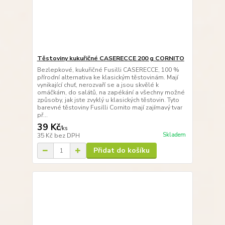
Těstoviny kukuřičné CASERECCE 200 g CORNITO
Bezlepkové, kukuřičné Fusilli CASERECCE, 100 %
přírodní alternativa ke klasickým těstovinám. Mají
vynikající chuť, nerozvaří se a jsou skvělé k
omáčkám, do salátů, na zapékání a všechny možné
způsoby, jak jste zvyklý u klasických těstovin. Tyto
barevné těstoviny Fusilli Cornito mají zajímavý tvar
př...
39 Kč
/
ks
Skladem
35 Kč
bez DPH
Přidat do košíku