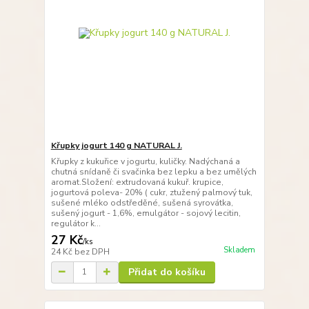
Křupky jogurt 140 g NATURAL J.
Křupky z kukuřice v jogurtu, kuličky. Nadýchaná a
chutná snídaně či svačinka bez lepku a bez umělých
aromat.Složení: extrudovaná kukuř. krupice,
jogurtová poleva- 20% ( cukr, ztužený palmový tuk,
sušené mléko odstředěné, sušená syrovátka,
sušený jogurt - 1,6%, emulgátor - sojový lecitin,
regulátor k...
27 Kč
/
ks
Skladem
24 Kč
bez DPH
Přidat do košíku