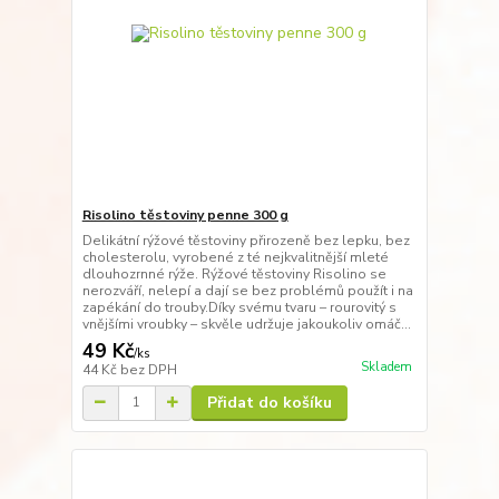
Risolino těstoviny penne 300 g
Delikátní rýžové těstoviny přirozeně bez lepku, bez
cholesterolu, vyrobené z té nejkvalitnější mleté
dlouhozrnné rýže. Rýžové těstoviny Risolino se
nerozváří, nelepí a dají se bez problémů použít i na
zapékání do trouby.Díky svému tvaru – rourovitý s
vnějšími vroubky – skvěle udržuje jakoukoliv omáč...
49 Kč
/
ks
Skladem
44 Kč
bez DPH
Přidat do košíku