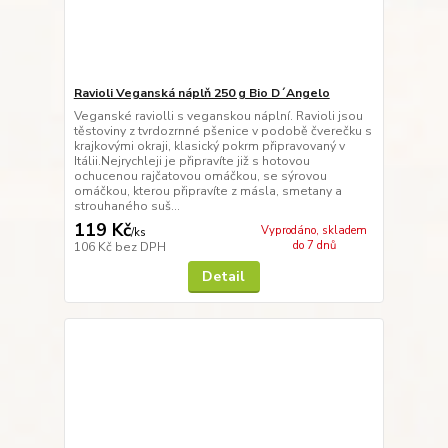
Ravioli Veganská náplň 250 g Bio D´Angelo
Veganské raviolli s veganskou náplní. Ravioli jsou
těstoviny z tvrdozrnné pšenice v podobě čverečku s
krajkovými okraji, klasický pokrm připravovaný v
Itálii.Nejrychleji je připravíte již s hotovou
ochucenou rajčatovou omáčkou, se sýrovou
omáčkou, kterou připravíte z másla, smetany a
strouhaného suš...
119 Kč
Vyprodáno, skladem
/
ks
do 7 dnů
106 Kč
bez DPH
Detail