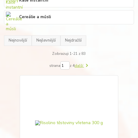
Kaše instantní
Cereálie a műsli
Nejnovější
Nejlevnější
Nejdražší
Zobrazuji 1-21 z 83
strana
z 4
další