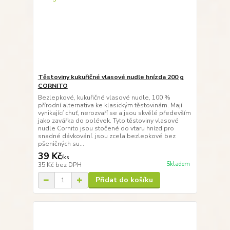
Těstoviny kukuřičné vlasové nudle hnízda 200 g
CORNITO
Bezlepkové, kukuřičné vlasové nudle, 100 %
přírodní alternativa ke klasickým těstovinám. Mají
vynikající chuť, nerozvaří se a jsou skvělé především
jako zavářka do polévek. Tyto těstoviny vlasové
nudle Cornito jsou stočené do vtaru hnízd pro
snadné dávkování. jsou zcela bezlepkové bez
pšeničných su...
39 Kč
/
ks
Skladem
35 Kč
bez DPH
Přidat do košíku