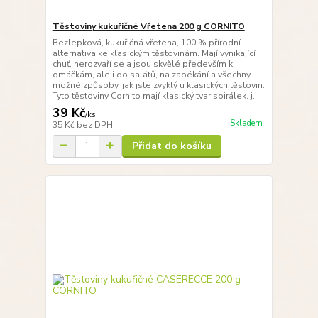
Těstoviny kukuřičné Vřetena 200 g CORNITO
Bezlepková, kukuřičná vřetena, 100 % přírodní
alternativa ke klasickým těstovinám. Mají vynikající
chuť, nerozvaří se a jsou skvělé především k
omáčkám, ale i do salátů, na zapékání a všechny
možné způsoby, jak jste zvyklý u klasických těstovin.
Tyto těstoviny Cornito mají klasický tvar spirálek. j...
39 Kč
/
ks
Skladem
35 Kč
bez DPH
Přidat do košíku