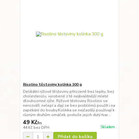
Risolino těstoviny kolínka 300 g
Delikátní rýžové těstoviny přirozeně bez lepku, bez
cholesterolu, vyrobené z té nejkvalitnější mleté
dlouhozrnné rýže. Rýžové těstoviny Risolino se
nerozváří, nelepí a dají se bez problémů použít i na
zapékání do trouby.Kolínka se nejčastěji používají k
různým druhům omáček, protože jejich dutý tvar...
49 Kč
/
ks
Skladem
44 Kč
bez DPH
Přidat do košíku