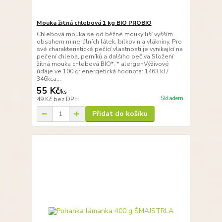
Mouka žitná chlebová 1 kg BIO PROBIO
Chlebová mouka se od běžné mouky liší vyšším
obsahem minerálních látek, bílkovin a vlákniny. Pro
své charakteristické pečící vlastnosti je vynikající na
pečení chleba, perníků a dalšího pečiva.Složení:
žitná mouka chlebová BIO*. * alergenVýživové
údaje ve 100 g: energetická hodnota: 1463 kJ /
346kca...
55 Kč
/
ks
Skladem
49 Kč
bez DPH
Přidat do košíku