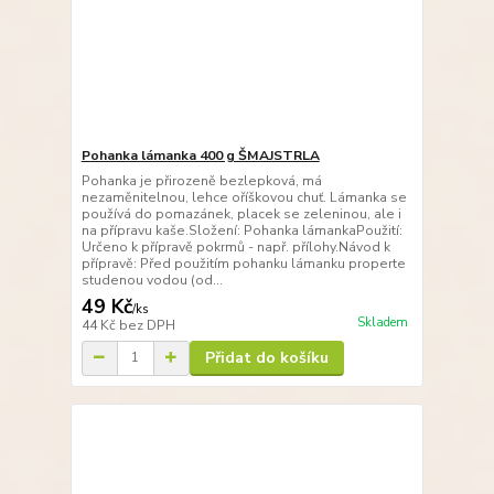
Pohanka lámanka 400 g ŠMAJSTRLA
Pohanka je přirozeně bezlepková, má
nezaměnitelnou, lehce oříškovou chuť. Lámanka se
používá do pomazánek, placek se zeleninou, ale i
na přípravu kaše.Složení: Pohanka lámankaPoužití:
Určeno k přípravě pokrmů - např. přílohy.Návod k
přípravě: Před použitím pohanku lámanku properte
studenou vodou (od...
49 Kč
/
ks
Skladem
44 Kč
bez DPH
Přidat do košíku