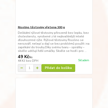
Risolino těstoviny vřetena 300 g
Delikátní rýžové těstoviny přirozeně bez lepku, bez
cholesterolu, vyrobené z té nejkvalitnější mleté
dlouhozrnné rýže. Rýžové těstoviny Risolino se
nerozváří, nelepí a dají se bez problémů použít i na
zapékání do trouby.Díky svému tvaru – spirálky –
skvěle udržují řidší omáčky. Skvěle se hodí i pro ...
49 Kč
/
ks
Skladem
44 Kč
bez DPH
Přidat do košíku