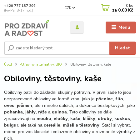
0
ks
+420 777 137 206
CZK
za
0,00 Kč
(Po-Pá, 8-17 hod.)
Menu
Hledat
Úvod
Potraviny, alternativy, BIO
Obiloviny, těstoviny, kaše
Obiloviny, těstoviny, kaše
Obiloviny patří do základní skupiny potravin. V první řadě to jsou
nezpracované obiloviny ve formě zrna, jako je
pšenice
,
žito
,
oves
,
ječmen
, ale i mnoho dalších, a dokonce bezlepkových, jako
pohanka
,
jáhly
,
rýže
a
quinoa
.
Tyto obiloviny se dále
zpracovávají na
mouku
,
vločky
,
kaše
,
klíčky
,
otruby
,
kuskus
,
bulgur
, ale také na
cereálie
,
müsli
a
těstoviny
. Stačí si vybrat,
máme pro vás klasické i celozrnné obiloviny a rozmanité výrobky z
nich.