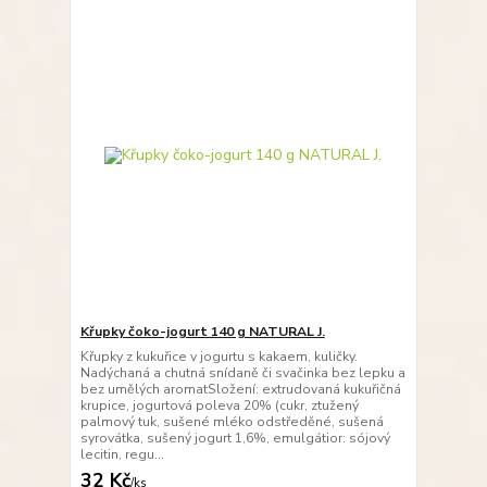
Křupky čoko-jogurt 140 g NATURAL J.
Křupky z kukuřice v jogurtu s kakaem, kuličky.
Nadýchaná a chutná snídaně či svačinka bez lepku a
bez umělých aromatSložení: extrudovaná kukuřičná
krupice, jogurtová poleva 20% (cukr, ztužený
palmový tuk, sušené mléko odstředěné, sušená
syrovátka, sušený jogurt 1,6%, emulgátior: sójový
lecitin, regu...
32 Kč
/
ks