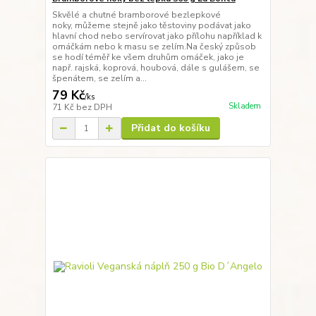
Skvělé a chutné bramborové bezlepkové
noky, můžeme stejně jako těstoviny podávat jako
hlavní chod nebo servírovat jako přílohu například k
omáčkám nebo k masu se zelím.Na český způsob
se hodí téměř ke všem druhům omáček, jako je
např. rajská, koprová, houbová, dále s gulášem, se
špenátem, se zelím a...
79 Kč
/
ks
Skladem
71 Kč
bez DPH
Přidat do košíku