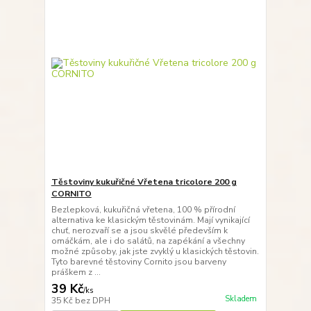
Těstoviny kukuřičné Vřetena tricolore 200 g
CORNITO
Bezlepková, kukuřičná vřetena, 100 % přírodní
alternativa ke klasickým těstovinám. Mají vynikající
chuť, nerozvaří se a jsou skvělé především k
omáčkám, ale i do salátů, na zapékání a všechny
možné způsoby, jak jste zvyklý u klasických těstovin.
Tyto barevné těstoviny Cornito jsou barveny
práškem z ...
39 Kč
/
ks
Skladem
35 Kč
bez DPH