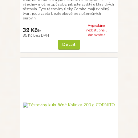
všechny možné způsoby, jak jste zvyklý u klasických
těstovin. Tyto těstoviny fleky Cornito mají zvlněný
tvar . jsou zcela bezlepkové bez pšeničných
surovin...
Vyprodáno,
39 Kč
nedostupné u
/
ks
dodavatele
35 Kč
bez DPH
Detail