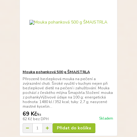
Mouka pohanková 500 g ŠMAJSTRLA
Přirozeně bezlepková mouka na pečení a
zvýraznění chuti. Široké využití v kuchyni nejen při
bezlepkové dietě na pečení i zahušťování. Mouka
pochází z českého mlýna Šmajstrla.Složení: mouka
z pohankyVýživové údaje na 100 g: energetická
hodnota: 1480 kJ / 352 kcal; tuky: 2,7 g; nasycené
mastné kyselin...
69 Kč
/
ks
Skladem
62 Kč
bez DPH
Přidat do košíku