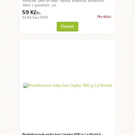
omáček, jako je např. rajská, koprová, houbová,
dále s gulášem, se...
59 Kč
/
ks
Na dotaz
53 Kč
bez DPH
Detail
Bramborové noky bez lepku 500 g La Bontá