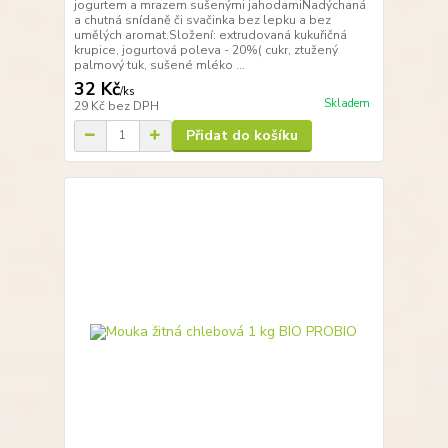
jogurtem a mrazem sušenými jahodamiNadýchaná
a chutná snídaně či svačinka bez lepku a bez
umělých aromat.Složení: extrudovaná kukuřičná
krupice, jogurtová poleva - 20%( cukr, ztužený
palmový tuk, sušené mléko ...
32 Kč
/
ks
Skladem
29 Kč
bez DPH
Přidat do košíku