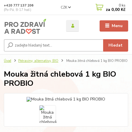
0
ks
+420 777 137 206
CZK
za
0,00 Kč
(Po-Pá, 8-17 hod.)
Menu
Hledat
Úvod
Potraviny, alternativy, BIO
Mouka žitná chlebová 1 kg BIO PROBIO
Mouka žitná chlebová 1 kg BIO
PROBIO