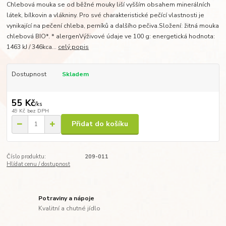
Chlebová mouka se od běžné mouky liší vyšším obsahem minerálních
látek, bílkovin a vlákniny. Pro své charakteristické pečící vlastnosti je
vynikající na pečení chleba, perníků a dalšího pečiva.Složení: žitná mouka
chlebová BIO*. * alergenVýživové údaje ve 100 g: energetická hodnota:
1463 kJ / 346kca...
celý popis
Dostupnost
Skladem
55 Kč
/
ks
49 Kč
bez DPH
Přidat do košíku
Číslo produktu:
209-011
Hlídat cenu / dostupnost
Potraviny a nápoje
Kvalitní a chutné jídlo