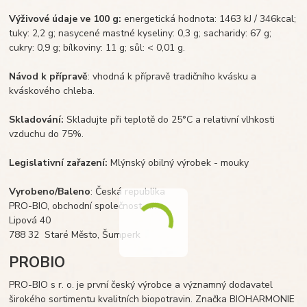
Výživové údaje ve 100 g:
energetická hodnota: 1463 kJ / 346kcal;
tuky: 2,2 g; nasycené mastné kyseliny: 0,3 g; sacharidy: 67 g;
cukry: 0,9 g; bílkoviny: 11 g; sůl: < 0,01 g.
Návod k přípravě
: vhodná k přípravě tradičního kvásku a
kváskového chleba.
Skladování:
Skladujte při teplotě do 25°C a relativní vlhkosti
vzduchu do 75%.
Legislativní zařazení:
Mlýnský obilný výrobek - mouky
Vyrobeno/Baleno
: Česká republika
PRO-BIO, obchodní společnost s.r.o.
Lipová 40
788 32 Staré Město, Šumperk
PROBIO
PRO-BIO s r. o. je první český výrobce a významný dodavatel
širokého sortimentu kvalitních biopotravin. Značka BIOHARMONIE