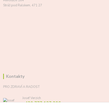
Revoluční 164
Stráž pod Ralskem, 471 27
Kontakty
PRO ZDRAVÍ A RADOST
Josef Verzich
+420 777 137 206
(Po-Pá, 8-17 hod.)