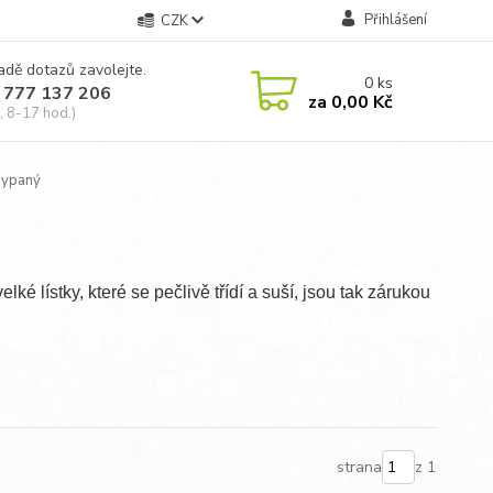
Přihlášení
CZK
adě dotazů zavolejte.
0
ks
 777 137 206
za
0,00 Kč
, 8-17 hod.)
 sypaný
ké lístky, které se pečlivě třídí a suší, jsou tak zárukou
strana
z 1