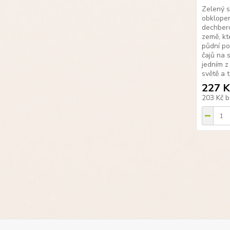
Zelený s
obklope
dechbero
země, kt
půdní po
čajů na 
jedním z
světě a 
227 K
203 Kč
b