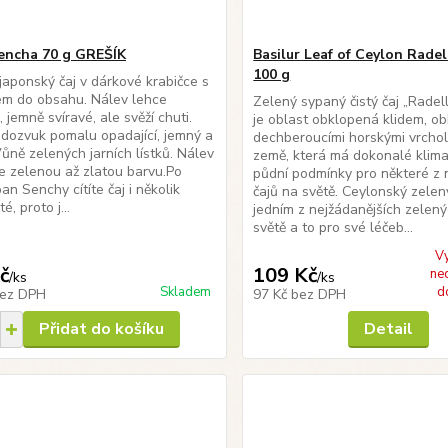
encha 70 g GREŠÍK
Basilur Leaf of Ceylon Radel
100 g
 japonský čaj v dárkové krabičce s
em do obsahu. Nálev lehce
Zelený sypaný čistý čaj „Radel
 jemně svíravé, ale svěží chuti.
je oblast obklopená klidem, o
dozvuk pomalu opadající, jemný a
dechberoucími horskými vrchol
Vůně zelených jarních lístků. Nálev
země, která má dokonalé klima
e zelenou až zlatou barvu.Po
půdní podmínky pro některé z 
pan Senchy cítíte čaj i několik
čajů na světě. Ceylonský zelený
é, proto j...
jedním z nejžádanějších zelený
světě a to pro své léčeb...
V
č
109 Kč
ne
/
ks
/
ks
Skladem
d
ez DPH
97 Kč
bez DPH
Přidat do košíku
Detail