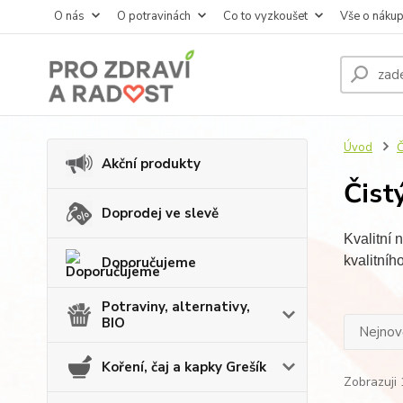
O nás
O potravinách
Co to vyzkoušet
Vše o náku
Úvod
Č
Akční produkty
Čist
Doprodej ve slevě
Kvalitní 
kvalitníh
Doporučujeme
Potraviny, alternativy,
BIO
Nejnově
Koření, čaj a kapky Grešík
Zobrazuji 