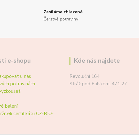
Zasíláme chlazené
Čerstvé potraviny
ti e-shopu
Kde nás najdete
akupovat u nás
Revoluční 164
vých potravinách
Stráž pod Ralskem, 471 27
vyzkoušet
é balení
ržiteli certifikátu CZ-BIO-