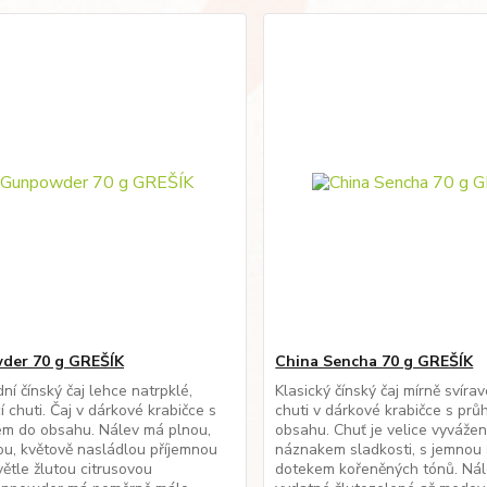
der 70 g GREŠÍK
China Sencha 70 g GREŠÍK
ní čínský čaj lehce natrpklé,
Klasický čínský čaj mírně svíra
í chuti. Čaj v dárkové krabičce s
chuti v dárkové krabičce s pr
em do obsahu. Nálev má plnou,
obsahu. Chuť je velice vyvážen
u, květově nasládlou příjemnou
náznakem sladkosti, s jemnou s
větle žlutou citrusovou
dotekem kořeněných tónů. Nál