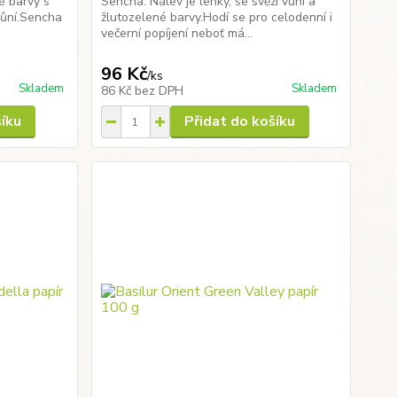
é barvy s
Sencha. Nálev je lehký, se svěží vůní a
vůní.Sencha
žlutozelené barvy.Hodí se pro celodenní i
.
večerní popíjení neboť má...
96 Kč
/
ks
Skladem
Skladem
86 Kč
bez DPH
šíku
Přidat do košíku