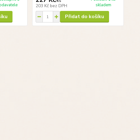
/
ks
odavatele
skladem
203 Kč
bez DPH
šíku
Přidat do košíku