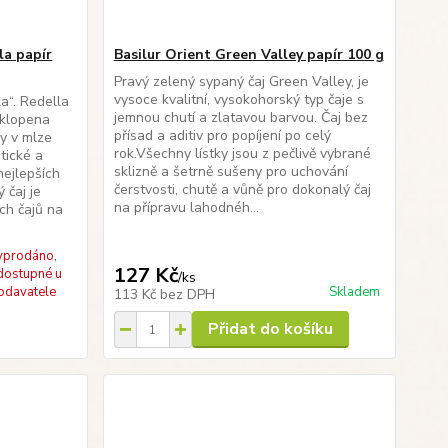
la papír
Basilur Orient Green Valley papír 100 g
Pravý zelený sypaný čaj Green Valley, je
vysoce kvalitní, vysokohorský typ čaje s
la“. Redella
jemnou chutí a zlatavou barvou. Čaj bez
bklopena
přísad a aditiv pro popíjení po celý
y v mlze
rok.Všechny lístky jsou z pečlivě vybrané
tické a
sklizně a šetrně sušeny pro uchování
nejlepších
čerstvosti, chutě a vůně pro dokonalý čaj
 čaj je
na přípravu lahodnéh...
ch čajů na
yprodáno,
127 Kč
dostupné u
/
ks
odavatele
Skladem
113 Kč
bez DPH
Přidat do košíku