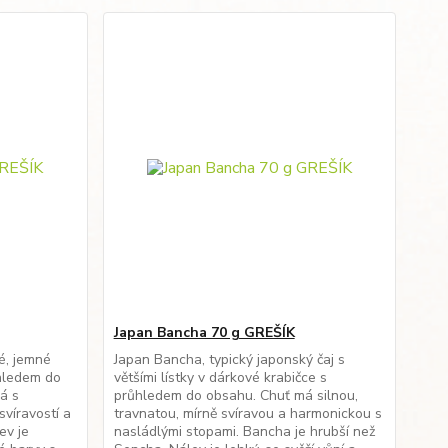
Japan Bancha 70 g GREŠÍK
vé, jemné
Japan Bancha, typický japonský čaj s
ůhledem do
většími lístky v dárkové krabičce s
á s
průhledem do obsahu. Chuť má silnou,
víravostí a
travnatou, mírně svíravou a harmonickou s
ev je
nasládlými stopami. Bancha je hrubší než