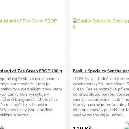
 Island of Tea Green FBOP 100 g
Basilur Specialty Sencha pap
ypaný čaj Ceylon s minimálním a
100% čistý, středně velký zelen
trným zpracováním, který je
vysokohorský čaj, bez přísad.
lomkovitý s ojedinělými tipsy, který
Green Tea se vyznačuje příjem
 Srí Lanky také vyskytuje v
bohatou žlutou barvou, dosaž
i, ČÍně či Bangladéši. Chuťově se
jemným napařováním listů ihned
še o silnější čaj s tmavším
Hladký a mírný je tento nálev,
Všechny lístky jsou z pečlivě
být konzumován po celý den.Kv
klizně a šetrně ...
sypaný zelený čaj je uložen...
V
č
119 Kč
ne