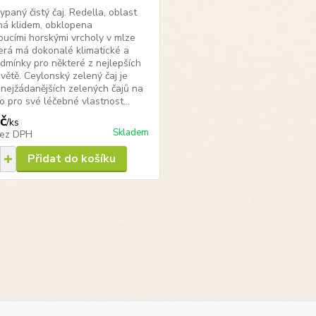
ypaný čistý čaj. Redella, oblast
ná klidem, obklopena
ucími horskými vrcholy v mlze
erá má dokonalé klimatické a
dmínky pro některé z nejlepších
světě. Ceylonský zelený čaj je
 nejžádanějších zelených čajů na
to pro své léčebné vlastnost...
č
/
ks
Skladem
ez DPH
Přidat do košíku