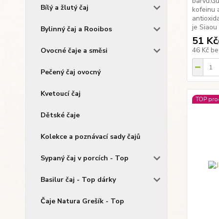
barvu.G
Bílý a žlutý čaj
kofeinu 
antioxi
je Siaou 
Bylinný čaj a Rooibos
51 Kč
46 Kč
be
Ovocné čaje a směsi
Pečený čaj ovocný
Kvetoucí čaj
TOP pro
Dětské čaje
Kolekce a poznávací sady čajů
Sypaný čaj v porcích - Top
Basilur čaj - Top dárky
Čaje Natura Grešík - Top