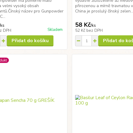
unpowder má poměrně málo
vydatné žlutozelené až medov
a velmi vysoký obsah
přirozenou a mírně travnatou 
dantů.Čínský název pro Gunpowder
China je proslulý čínský zelen..
C...
58 Kč
/
ks
/
ks
Skladem
z DPH
52 Kč
bez DPH
Přidat do košíku
Přidat do ko
dukt