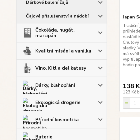
Dárkové balení čajů
Čajové příslušenství a nádobí
Japan S
Tradiční
Čokoláda, nugát,
průhled
marcipán
nasládlé,
Chuťový 
sladký. 
Kvalitní mlsání a vanilka
má světl
vypití Ja
hodin pot
Víno, Kitl a delikatesy
138 K
Dárky, blahopřání
123 Kč
b
Ekologická drogerie
Přírodní kosmetika
Baterie