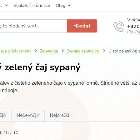
pu
Kontaktní informace
Blog
V příp
Hledat
+420
(Po-Pá
aj a příslušenství
Zelený čaj
Sypaný zelený čaj
Čistý zelený čaj
ý zelený čaj sypaný
nálev z čistého zeleného čaje v sypané formě. Stříděné větší až vel
o nápoje.
jší
Nejlevnější
Nejdražší
1-10 z 10