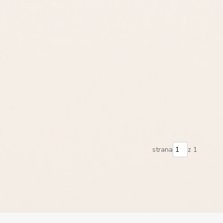
strana
z 1