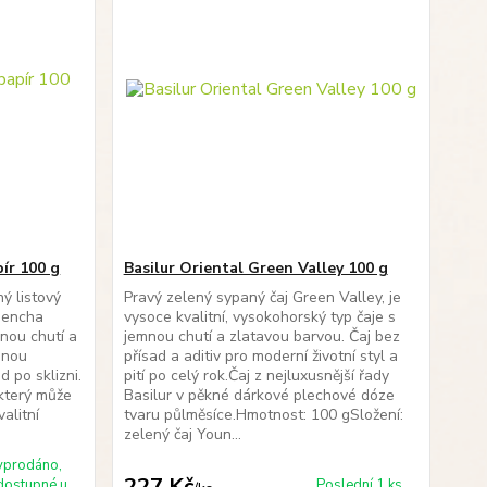
ír 100 g
Basilur Oriental Green Valley 100 g
ý listový
Pravý zelený sypaný čaj Green Valley, je
 Sencha
vysoce kvalitní, vysokohorský typ čaje s
nou chutí a
jemnou chutí a zlatavou barvou. Čaj bez
enou
přísad a aditiv pro moderní životní styl a
 po sklizni.
pití po celý rok.Čaj z nejluxusnější řady
 který může
Basilur v pěkné dárkové plechové dóze
alitní
tvaru půlměsíce.Hmotnost: 100 gSložení:
zelený čaj Youn...
yprodáno,
227 Kč
dostupné u
Poslední 1 ks