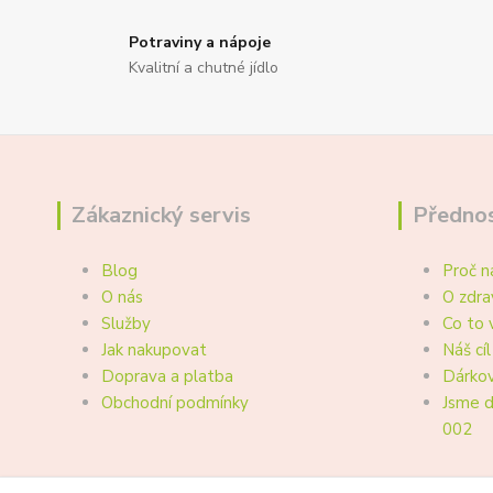
Potraviny a nápoje
Kvalitní a chutné jídlo
Zákaznický servis
Přednos
Blog
Proč n
O nás
O zdra
Služby
Co to 
Jak nakupovat
Náš cíl
Doprava a platba
Dárkov
Obchodní podmínky
Jsme d
002