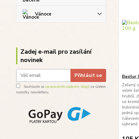
Vánoce
Zadej e-mail pro zasílání
novinek
Přihlásit se
Basilur
Zelený s
Souhlasím se
zpracováním osobních údajů
za účelem
velmi še
rozesílky newsletteru.
hrubší, z
se kromě
Indonési
jedná spí
nálevem.
vybrané s
105 K