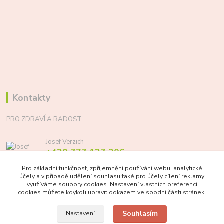
Kontakty
PRO ZDRAVÍ A RADOST
Josef Verzich
+420 777 137 206
(Po-Pá, 8-17 hod.)
Pro základní funkčnost, zpříjemnění používání webu, analytické
účely a v případě udělení souhlasu také pro účely cílení reklamy
info@prozdraviaradost.cz
využíváme soubory cookies. Nastavení vlastních preferencí
cookies můžete kdykoli upravit odkazem ve spodní části stránek.
Souhlasím
Nastavení