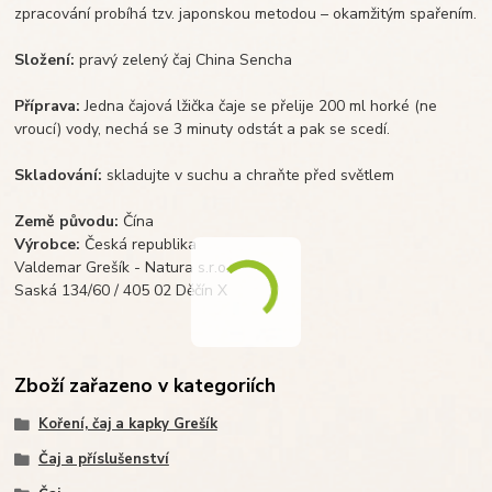
zpracování probíhá tzv. japonskou metodou – okamžitým spařením.
Složení:
pravý zelený čaj China Sencha
Příprava:
Jedna čajová lžička čaje se přelije 200 ml horké (ne
vroucí) vody, nechá se 3 minuty odstát a pak se scedí.
Skladování:
skladujte v suchu a chraňte před světlem
Země původu:
Čína
Výrobce:
Česká republika
Valdemar Grešík - Natura s.r.o.
Saská 134/60 / 405 02 Děčín X
Zboží zařazeno v kategoriích
Koření, čaj a kapky Grešík
Čaj a příslušenství