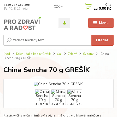
0
ks
+420 777 137 206
CZK
za
0,00 Kč
(Po-Pá, 8-17 hod.)
Menu
Hledat
Úvod
Koření, čaj a kapky Grešík
Čaj
Zelený
Sypaný
China
Sencha 70 g GREŠÍK
China Sencha 70 g GREŠÍK
Klasický čínský čaj mírně svíravé, jemné chuti v dárkové krabičce s