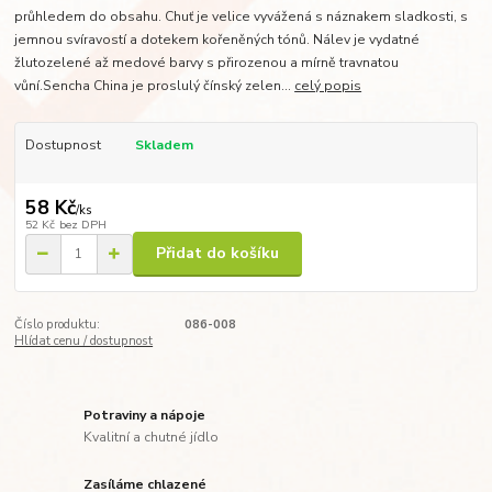
průhledem do obsahu. Chuť je velice vyvážená s náznakem sladkosti, s
jemnou svíravostí a dotekem kořeněných tónů. Nálev je vydatné
žlutozelené až medové barvy s přirozenou a mírně travnatou
vůní.Sencha China je proslulý čínský zelen...
celý popis
Dostupnost
Skladem
58 Kč
/
ks
52 Kč
bez DPH
Přidat do košíku
Číslo produktu:
086-008
Hlídat cenu / dostupnost
Potraviny a nápoje
Kvalitní a chutné jídlo
Zasíláme chlazené