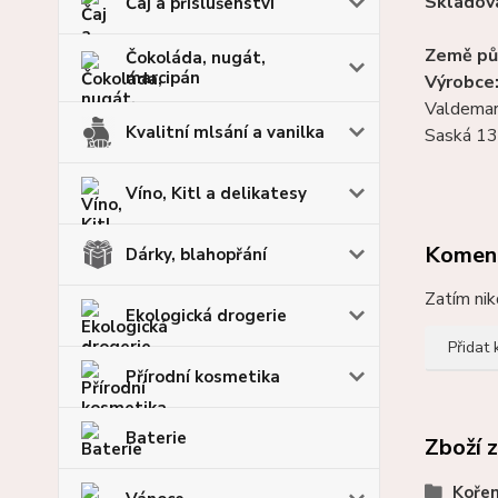
Skladová
Čaj a příslušenství
Země pů
Čokoláda, nugát,
marcipán
Výrobce
Valdemar 
Kvalitní mlsání a vanilka
Saská 13
Víno, Kitl a delikatesy
Komen
Dárky, blahopřání
Zatím nik
Ekologická drogerie
Přidat
Přírodní kosmetika
Baterie
Zboží 
Kořen