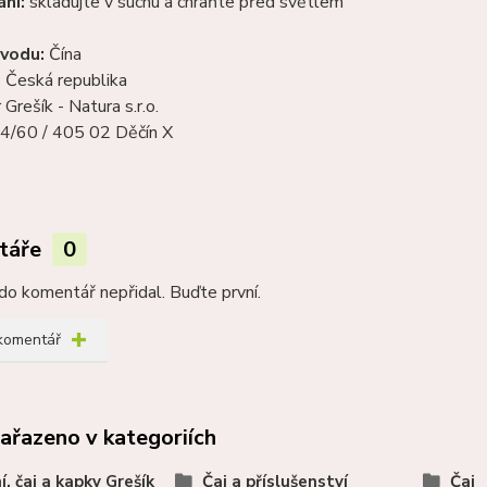
ní:
skladujte v suchu a chraňte před světlem
vodu:
Čína
:
Česká republika
Grešík - Natura s.r.o.
4/60 / 405 02 Děčín X
táře
0
do komentář nepřidal. Buďte první.
 komentář
zařazeno v kategoriích
í, čaj a kapky Grešík
Čaj a příslušenství
Čaj