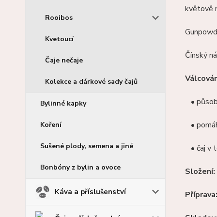
květově n
Rooibos
Gunpowde
Kvetoucí
Čínský ná
Čaje nečaje
Válcován
Kolekce a dárkové sady čajů
• působí 
Bylinné kapky
• pomáhá
Koření
Sušené plody, semena a jiné
• čaj v t
Bonbóny z bylin a ovoce
Složení:
Káva a příslušenství
Příprava