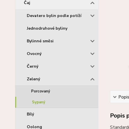
Čaj
Devatero bylin podle potíží
Jednodruhové byliny
Bylinné směsi
Ovocný
Černý
Zelený
Porcovaný
Popi
Sypaný
Bílý
Popis 
Oolong
Standardn