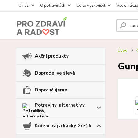
O nás
O potravinách
Co to vyzkoušet
Vše o náku
Úvod
K
Akční produkty
Gun
Doprodej ve slevě
Doporučujeme
Potraviny, alternativy,
BIO
Koření, čaj a kapky Grešík