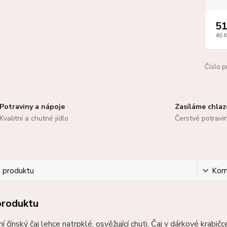
51
46 
Číslo p
Potraviny a nápoje
Zasíláme chla
Kvalitní a chutné jídlo
Čerstvé potravi
s produktu
Kom
produktu
í čínský čaj lehce natrpklé, osvěžující chuti. Čaj v dárkové krab