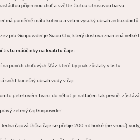
asládlou příjemnou chuť a světle žlutou citrusovou barvu.
r má poměrně málo kofeinu a velmi vysoký obsah antioxidantů.
zev pro Gunpowder je Siaou Chu, který doslova znamená velké li
í listu má
účinky na kvalitu čaje:
na povrch chuťových šťáv, které by jinak zůstaly v listu
 snížit konečný obsah vody v čaji
omto peletovém tvaru, do něhož je natlačen tak pevně, zůstává 
pravý zelený čaj Gunpowder
:
Jedna čajová lžička čaje se přelije 200 ml horké (ne vroucí) vody