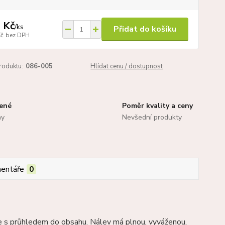
 Kč
/
ks
Přidat do košíku
Kč
bez DPH
roduktu:
086-005
Hlídat cenu / dostupnost
zené
Poměr kvality a ceny
ny
Nevšední produkty
entáře
0
ičce s průhledem do obsahu. Nálev má plnou, vyváženou,