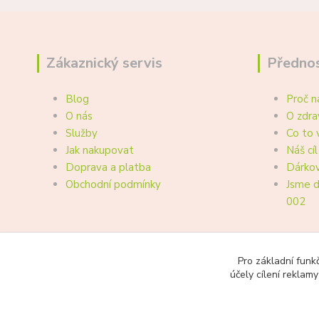
Zákaznický servis
Přednos
Blog
Proč n
O nás
O zdra
Služby
Co to 
Jak nakupovat
Náš cíl
Doprava a platba
Dárkov
Obchodní podmínky
Jsme d
002
Pro základní funk
účely cílení reklam