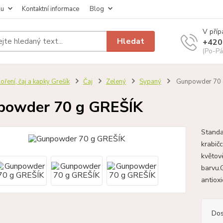
pu
Kontaktní informace
Blog
V příp
Hledat
+420
(Po-Pá
oření, čaj a kapky Grešík
Čaj
Zelený
Sypaný
Gunpowder 70 
powder 70 g GREŠÍK
Standar
krabič
květov
barvu.
antiox
Dos