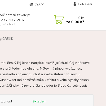
Přihlášení
CZK
adě dotazů zavolejte.
0
ks
 777 137 206
za
0,00 Kč
, 8-17 hod.)
g GREŠÍK
dní čínský čaj lehce natrpklé, osvěžující chuti. Čaj v dárkové
ce s průhledem do obsahu. Nálev má plnou, vyváženou,
ě nasládlou příjemnou chuť a světle žlutou citrusovou
Gunpowder má poměrně málo kofeinu a velmi vysoký obsah
idantů.Čínský název pro Gunpowder je Siaou C...
celý popis
tupnost
Skladem