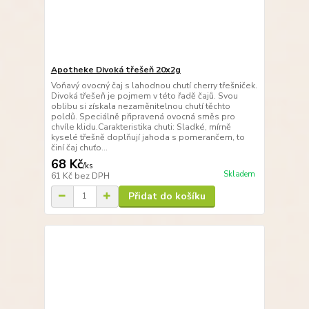
Apotheke Divoká třešeň 20x2g
Voňavý ovocný čaj s lahodnou chutí cherry třešniček.
Divoká třešeň je pojmem v této řadě čajů. Svou
oblibu si získala nezaměnitelnou chutí těchto
poldů. Speciálně připravená ovocná směs pro
chvíle klidu.Carakteristika chuti: Sladké, mírně
kyselé třešně doplňují jahoda s pomerančem, to
činí čaj chuťo...
68 Kč
/
ks
Skladem
61 Kč
bez DPH
Přidat do košíku