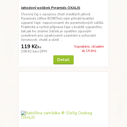
Jahodový polibek Pyramids OXALIS
Ovocný čaj s opojnou chutí sladkých jahod.
Pyramids (dříve BONThé) vám přináší kvalitní
sypané čaje, naporcované do pyramidových sáčků.
Praktická a rychlá příprava čaje v kvalitě sypaného,
tak jak ho známe.Sáček je opatřen zipovým
uzávěrem pro opakované uzavírání a uchování
čerstvosti, chutě a vůně ...
119 Kč
Vyprodáno, skladem
/
ks
do 14 dnů
106 Kč
bez DPH
Detail