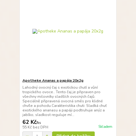
Apotheke Ananas a papája 20x2g
Lahodný ovocný čaj s exotickou chutí a vůní
tropického ovoce.. Tento čaj je připraven pro
všechny milovníky sladších ovocných čajů.
Speciálně připravená ovocná směs pro klidné
chvíle a pohodu.Carakteristika chuti: Sladká chuť
exotického ananasu a papáji podtruhuje anýz a
jablko, sladkost reguluje mí...
62 Kč
/
ks
Skladem
55 Kč
bez DPH