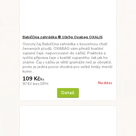
Babiččina zahrádka ® 10x5g Oxabag OXALIS
Ovocný čaj Babiččina zahrádka s kouzelnou chutí
červených plodů. OXABAG vám přináší kvalitní
sypané čaje, naporcované do sáčků. Praktická a
rychlá příprava čaje v kvalitě sypaného, tak jak ho
známe. Čaj v sáčku je větší gramáže než je obvyklé,
proto je jedna porce vhodná pro velké hrnky, menší
konvi...
109 Kč
/
ks
Na dotaz
97 Kč
bez DPH
Detail