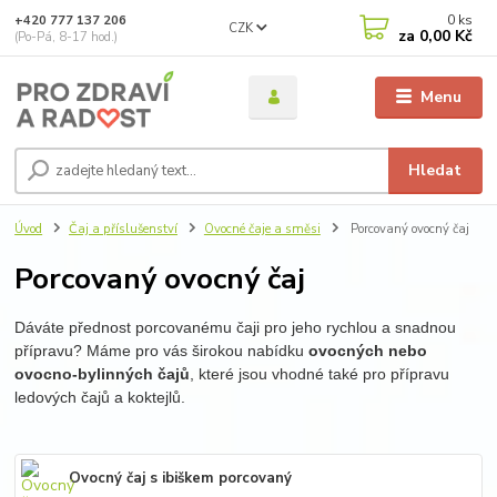
0
ks
+420 777 137 206
CZK
za
0,00 Kč
(Po-Pá, 8-17 hod.)
Menu
Hledat
Úvod
Čaj a příslušenství
Ovocné čaje a směsi
Porcovaný ovocný čaj
Porcovaný ovocný čaj
Dáváte přednost porcovanému čaji pro jeho rychlou a snadnou
přípravu? Máme pro vás širokou nabídku
ovocných nebo
ovocno-bylinných čajů
, které jsou vhodné také pro přípravu
ledových čajů a koktejlů.
Ovocný čaj s ibiškem porcovaný