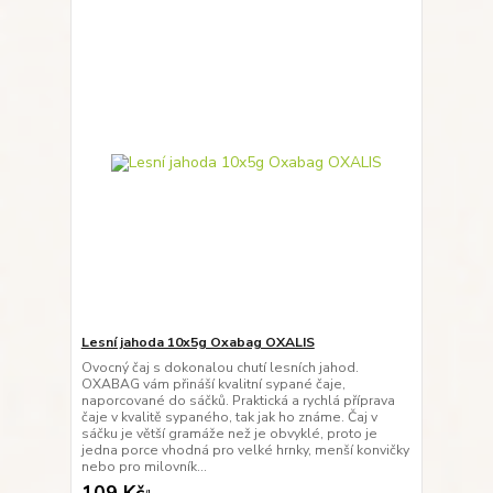
Lesní jahoda 10x5g Oxabag OXALIS
Ovocný čaj s dokonalou chutí lesních jahod.
OXABAG vám přináší kvalitní sypané čaje,
naporcované do sáčků. Praktická a rychlá příprava
čaje v kvalitě sypaného, tak jak ho známe. Čaj v
sáčku je větší gramáže než je obvyklé, proto je
jedna porce vhodná pro velké hrnky, menší konvičky
nebo pro milovník...
109 Kč