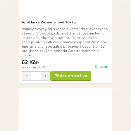
Apotheke Zázvor a med 20x2g
Voňavý ovocný čaj s lehce pikantní chutí exotického
zázvoru. V období, kdy je větší možnost nastydnutí,
je tento čaj vhodným pomocníkem. Nejen že
zahřeje, ale posílí vaši obranyschopnost. Med dodá
energii a sílu. Speciálně připravená ovocná směs
pro klidné chvíle a pohodu.Carakteristika chuti:
Ostře...
62 Kč
/
ks
Skladem
55 Kč
bez DPH
Přidat do košíku