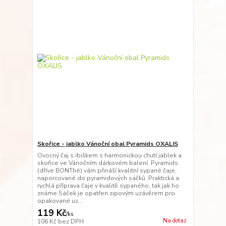
Skořice - jablko Vánoční obal Pyramids OXALIS
Ovocný čaj s ibiškem s harmonickou chutí jablek a
skořice ve Vánočním dárkovém balení. Pyramids
(dříve BONThé) vám přináší kvalitní sypané čaje,
naporcované do pyramidových sáčků. Praktická a
rychlá příprava čaje v kvalitě sypaného, tak jak ho
známe.Sáček je opatřen zipovým uzávěrem pro
opakované uz...
119 Kč
/
ks
Na dotaz
106 Kč
bez DPH