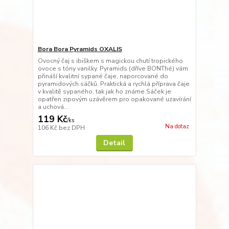
Bora Bora Pyramids OXALIS
Ovocný čaj s ibiškem s magickou chutí tropického
ovoce s tóny vanilky. Pyramids (dříve BONThé) vám
přináší kvalitní sypané čaje, naporcované do
pyramidových sáčků. Praktická a rychlá příprava čaje
v kvalitě sypaného, tak jak ho známe.Sáček je
opatřen zipovým uzávěrem pro opakované uzavírání
a uchová...
119 Kč
/
ks
Na dotaz
106 Kč
bez DPH
Detail