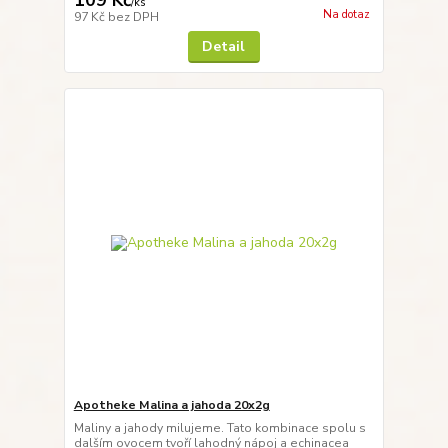
/
ks
Na dotaz
97 Kč
bez DPH
Detail
Apotheke Malina a jahoda 20x2g
Maliny a jahody milujeme. Tato kombinace spolu s
dalším ovocem tvoří lahodný nápoj a echinacea