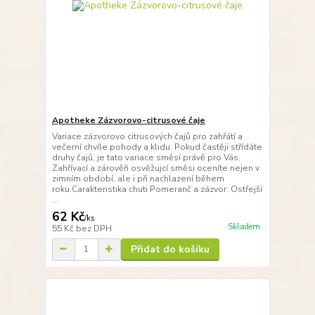
Apotheke Zázvorovo-citrusové čaje
Variace zázvorovo citrusových čajů pro zahřátí a
večerní chvíle pohody a klidu. Pokud častěji střídáte
druhy čajů, je tato variace směsí právě pro Vás.
Zahřívací a zárověň osvěžujcí směsi oceníte nejen v
zimním období, ale i při nachlazení během
roku.Carakteristika chuti Pomeranč a zázvor: Ostřejší
...
62 Kč
/
ks
Skladem
55 Kč
bez DPH
Přidat do košíku