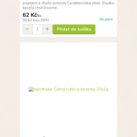
popíjení a chvíle pohody.Carakteristika chuti: Sladko
kyselá chuť brusine...
62 Kč
/
ks
Skladem
55 Kč
bez DPH
Přidat do košíku