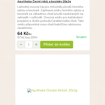
Apotheke Černý rybíz a bezinky 20x2g
Lahodný ovocný čaj pro milovníky plodů černého
rybízu a bezinek. Zajímavá směs černého rybízu a
bezinek se záhadnou chutí plodů nasbíraných na
zahradě i v přírodě. Ovocná směs pro každodení
popíjení a chvíle pohody.Carakteristika chuti: Tato
směs připomíná svou chutí babiččinu rybízovou
zavařeninu, ...
64 Kč
/
ks
Skladem
57 Kč
bez DPH
Přidat do košíku