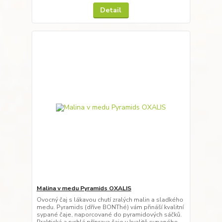
Detail
Malina v medu Pyramids OXALIS
Ovocný čaj s lákavou chutí zralých malin a sladkého
medu. Pyramids (dříve BONThé) vám přináší kvalitní
sypané čaje, naporcované do pyramidových sáčků.
Praktická a rychlá příprava čaje v kvalitě sypaného,