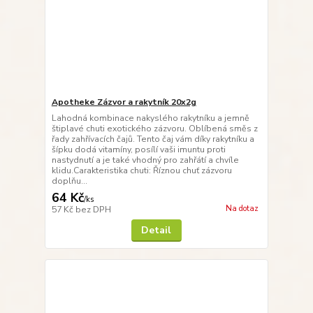
Apotheke Zázvor a rakytník 20x2g
Lahodná kombinace nakyslého rakytníku a jemně
štiplavé chuti exotického zázvoru. Oblíbená směs z
řady zahřívacích čajů. Tento čaj vám díky rakytníku a
šípku dodá vitamíny, posílí vaši imuntu proti
nastydnutí a je také vhodný pro zahřátí a chvíle
klidu.Carakteristika chuti: Říznou chuť zázvoru
doplňu...
64 Kč
/
ks
Na dotaz
57 Kč
bez DPH
Detail