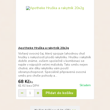
Apotheke Hruška a rakytník 20x2g
Voňavý ovocný čaj, který spojuje lahodnou chuť
hrušky s nakyslostí plodů rakytníku. Hrušku i rakytník
dobře známe, ovšem společně v kombinaci se
najde v nápojích velmi málokdy. Tato směs nejen
chutná, ale díky rakytníku vám posílí
obranyschopnost. Speciálně připravená ovocná
směs pro chvíle pohody a...
68 Kč
/
ks
Skladem
61 Kč
bez DPH
Přidat do košíku