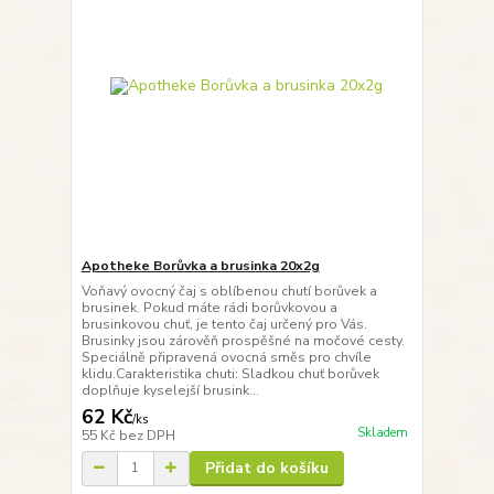
Apotheke Borůvka a brusinka 20x2g
Voňavý ovocný čaj s oblíbenou chutí borůvek a
brusinek. Pokud máte rádi borůvkovou a
brusinkovou chuť, je tento čaj určený pro Vás.
Brusinky jsou zárověň prospěšné na močové cesty.
Speciálně připravená ovocná směs pro chvíle
klidu.Carakteristika chuti: Sladkou chuť borůvek
doplňuje kyselejší brusink...
62 Kč
/
ks
Skladem
55 Kč
bez DPH
Přidat do košíku