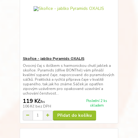
Skořice - jablko Pyramids OXALIS
Ovocný čaj s ibiškem s harmonickou chutí jablek a
skořice. Pyramids (dříve BONThé) vám přináší
kvalitní sypané čaje, naporcované do pyramidových
sáčků. Praktická a rychlá příprava čaje v kvalitě
sypaného, tak jak ho známe.Sáček je opatřen
zipovým uzávěrem pro opakované uzavírání a
uchování čerstvost...
119 Kč
Poslední 2 ks
/
ks
skladem
106 Kč
bez DPH
Přidat do košíku