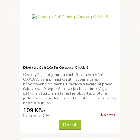
Divoká višeň 10x5g Oxabag OXALIS
Ovocný čaj s příjemnou chutí šťavnatých višní.
OXABAG vám přináší kvalitní sypané čaje,
naporcované do sáčků. Praktická a rychlá příprava
čaje v kvalitě sypaného, tak jak ho známe. Čaj v
sáčku je větší gramáže než je obvyklé, proto je
jedna porce vhodná pro velké hrnky, menší konvičky
nebo pro milov...
109 Kč
/
ks
Na dotaz
97 Kč
bez DPH
Detail