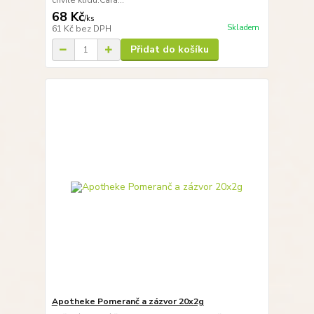
chvíle klidu.Cara...
68 Kč
/
ks
Skladem
61 Kč
bez DPH
Přidat do košíku
Apotheke Pomeranč a zázvor 20x2g