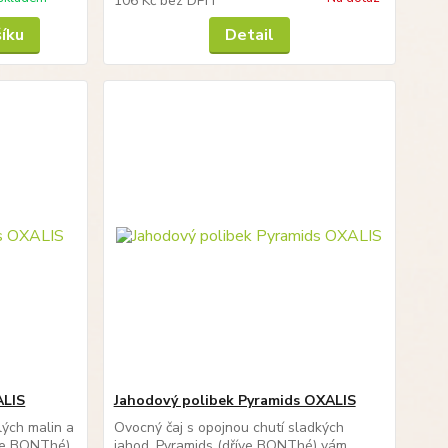
106 Kč
bez DPH
šíku
Detail
ALIS
Jahodový polibek Pyramids OXALIS
lých malin a
Ovocný čaj s opojnou chutí sladkých
íve BONThé)
jahod. Pyramids (dříve BONThé) vám