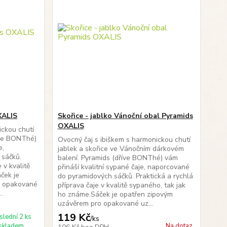
XALIS
Skořice - jablko Vánoční obal Pyramids
OXALIS
ickou chutí
říve BONThé)
Ovocný čaj s ibiškem s harmonickou chutí
e,
jablek a skořice ve Vánočním dárkovém
 sáčků.
balení. Pyramids (dříve BONThé) vám
 v kvalitě
přináší kvalitní sypané čaje, naporcované
ček je
do pyramidových sáčků. Praktická a rychlá
o opakované
příprava čaje v kvalitě sypaného, tak jak
..
ho známe.Sáček je opatřen zipovým
uzávěrem pro opakované uz...
119 Kč
slední 2 ks
/
ks
skladem
Na dotaz