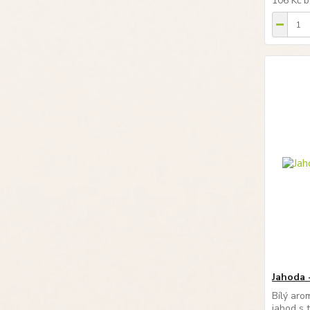
106 Kč
b
Jahoda 
Bílý aro
jahod s 