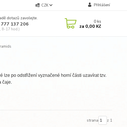
Přihlášení
CZK
adě dotazů zavolejte.
0
ks
 777 137 206
za
0,00 Kč
, 8-17 hod.)
yramids
 lze po odstřižení vyznačené horní části uzavírat tzv.
 čaje.
strana
z 1