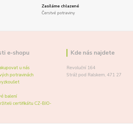
Zasíláme chlazené
Čerstvé potraviny
ti e-shopu
Kde nás najdete
akupovat u nás
Revoluční 164
vých potravinách
Stráž pod Ralskem, 471 27
vyzkoušet
é balení
ržiteli certifikátu CZ-BIO-