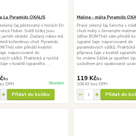
Yu Lu Pyramids OXALIS
Malina - máta Pyramids OXA
 zelený čaj pěstovaný v horách En
Pravý zelený čaj Sencha s nád
vincii Hubei. Svěží lístky jsou
chutí máty s červenými malina
v jarním období. Zlatavý nálev má
(dříve BONThé) vám přináší kva
emně kořeněnou chuť. Pyramids
sypané čaje, naporcované do
ONThé) vám přináší kvalitní
pyramidových sáčků. Praktická
aje, naporcované do
příprava čaje v kvalitě sypanéh
vých sáčků. Praktická a rychlá
ho známe.Sáček je opatřen zi
čaje v kvalitě sypaného, ...
uzávěrem pro opakované uzavír
č
119 Kč
/
ks
/
ks
Skladem
ez DPH
106 Kč
bez DPH
Přidat do košíku
Přidat do ko