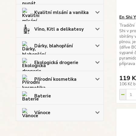
Kvalitní mlsání a vanilka
En Shi 
Tradiční
Víno, Kitl a delikatesy
Shi v pro
sbírány 
plnou, j
Dárky, blahopřání
(dříve B
sypané č
pyramido
Ekologická drogerie
příprava 
119 K
Přírodní kosmetika
106 Kč
b
Baterie
Vánoce