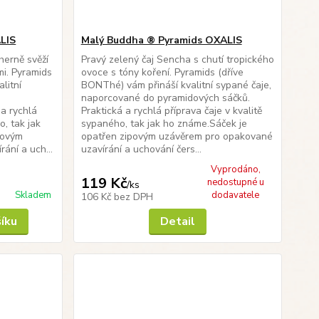
LIS
Malý Buddha ® Pyramids OXALIS
herně svěží
Pravý zelený čaj Sencha s chutí tropického
mi. Pyramids
ovoce s tóny koření. Pyramids (dříve
litní
BONThé) vám přináší kvalitní sypané čaje,
naporcované do pyramidových sáčků.
 a rychlá
Praktická a rychlá příprava čaje v kvalitě
o, tak jak
sypaného, tak jak ho známe.Sáček je
povým
opatřen zipovým uzávěrem pro opakované
ání a uch...
uzavírání a uchování čers...
Vyprodáno,
119 Kč
nedostupné u
/
ks
Skladem
dodavatele
106 Kč
bez DPH
šíku
Detail