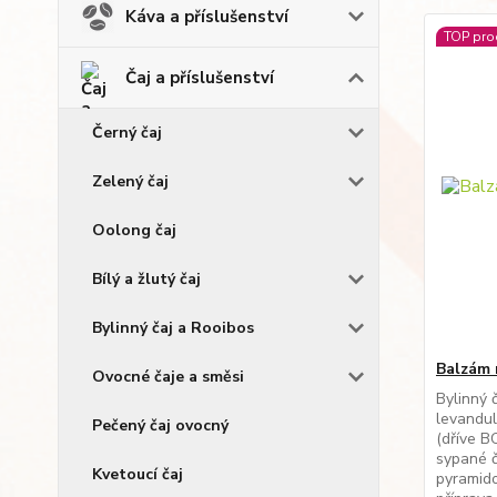
Káva a příslušenství
TOP pro
Čaj a příslušenství
Černý čaj
Zelený čaj
Oolong čaj
Bílý a žlutý čaj
Bylinný čaj a Rooibos
Balzám 
Ovocné čaje a směsi
Bylinný 
levandul
Pečený čaj ovocný
(dříve B
sypané č
Kvetoucí čaj
pyramido