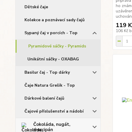
příprava
ho znám
Dětské čaje
uzávěrem
uchování 
Kolekce a poznávací sady čajů
119 K
106 Kč
b
Sypaný čaj v porcích - Top
Pyramidové sáčky - Pyramids
Unikátní sáčky - OXABAG
Basilur čaj - Top dárky
Čaje Natura Grešík - Top
Dárkové balení čajů
Čajové příslušenství a nádobí
Čokoláda, nugát,
marcipán