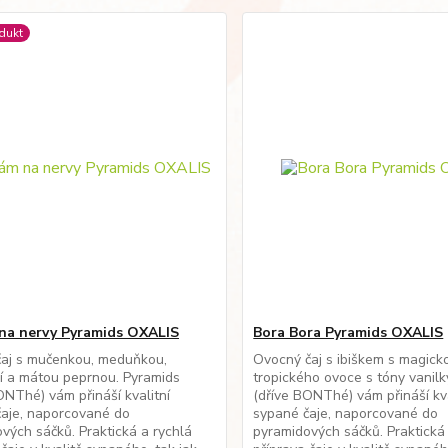
dukt
na nervy Pyramids OXALIS
Bora Bora Pyramids OXALIS
čaj s mučenkou, meduňkou,
Ovocný čaj s ibiškem s magick
í a mátou peprnou. Pyramids
tropického ovoce s tóny vanilk
ONThé) vám přináší kvalitní
(dříve BONThé) vám přináší kva
aje, naporcované do
sypané čaje, naporcované do
vých sáčků. Praktická a rychlá
pyramidových sáčků. Praktická