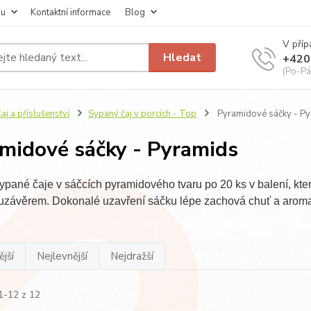
pu
Kontaktní informace
Blog
V příp
Hledat
+420
(Po-Pá
aj a příslušenství
Sypaný čaj v porcích - Top
Pyramidové sáčky - P
midové sáčky - Pyramids
sypané čaje v sáčcích pyramidového tvaru po 20 ks v balení, které
uzávěrem. Dokonalé uzavření sáčku lépe zachová chuť a aroma
jší
Nejlevnější
Nejdražší
1-12 z 12