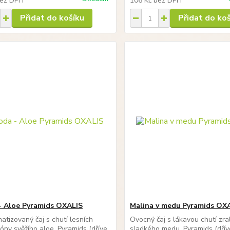
ez DPH
106 Kč
bez DPH
Přidat do košíku
Přidat do ko
- Aloe Pyramids OXALIS
Malina v medu Pyramids OX
matizovaný čaj s chutí lesních
Ovocný čaj s lákavou chutí zra
tóny svěžího aloe. Pyramids (dříve
sladkého medu. Pyramids (dř