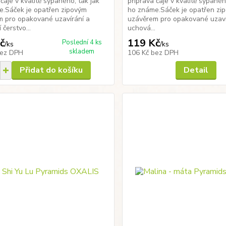
 čaje v kvalitě sypaného, tak jak
příprava čaje v kvalitě sypanéh
e.Sáček je opatřen zipovým
ho známe.Sáček je opatřen zi
 pro opakované uzavírání a
uzávěrem pro opakované uzaví
čerstvo...
uchová...
č
119 Kč
Poslední 4 ks
/
ks
/
ks
skladem
ez DPH
106 Kč
bez DPH
Přidat do košíku
Detail