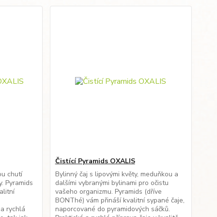
Čistící Pyramids OXALIS
ou chutí
Bylinný čaj s lipovými květy, meduňkou a
y. Pyramids
dalšími vybranými bylinami pro očistu
litní
vašeho organizmu. Pyramids (dříve
BONThé) vám přináší kvalitní sypané čaje,
 a rychlá
naporcované do pyramidových sáčků.