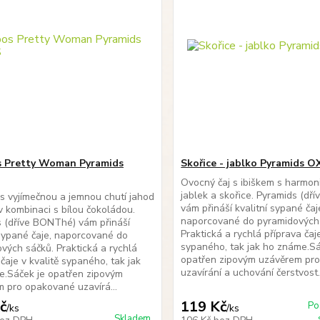
s Pretty Woman Pyramids
Skořice - jablko Pyramids O
Ovocný čaj s ibiškem s harmon
jablek a skořice. Pyramids (d
s vyjímečnou a jemnou chutí jahod
vám přináší kvalitní sypané čaj
 v kombinaci s bílou čokoládou.
naporcované do pyramidových
 (dříve BONThé) vám přináší
Praktická a rychlá příprava čaje
 sypané čaje, naporcované do
sypaného, tak jak ho známe.Sá
vých sáčků. Praktická a rychlá
opatřen zipovým uzávěrem pr
 čaje v kvalitě sypaného, tak jak
uzavírání a uchování čerstvost.
e.Sáček je opatřen zipovým
 pro opakované uzavírá...
č
119 Kč
Po
/
ks
/
ks
Skladem