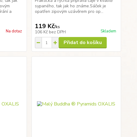
o, tak jak
Praktická a rychlá příprava čaje v kvalitě
povým
sypaného, tak jak ho známe.Sáček je
rání a
opatřen zipovým uzávěrem pro op...
119 Kč
/
ks
Na dotaz
Skladem
106 Kč
bez DPH
Přidat do košíku