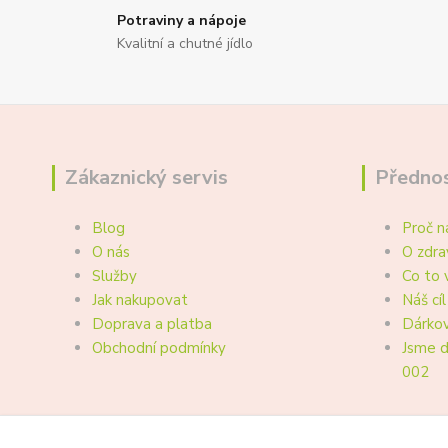
Potraviny a nápoje
Kvalitní a chutné jídlo
Zákaznický servis
Přednos
Blog
Proč n
O nás
O zdra
Služby
Co to 
Jak nakupovat
Náš cíl
Doprava a platba
Dárkov
Obchodní podmínky
Jsme d
002