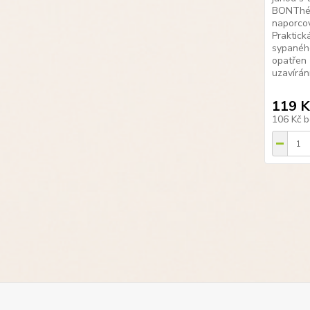
BONThé) 
naporco
Praktická
sypaného
opatřen
uzavírání
119 K
106 Kč
b