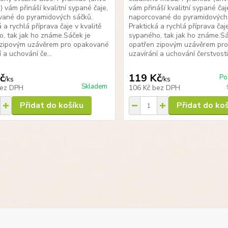
vám přináší kvalitní sypané čaje,
vám přináší kvalitní sypané čaj
vané do pyramidových sáčků.
naporcované do pyramidových
 a rychlá příprava čaje v kvalitě
Praktická a rychlá příprava čaje
, tak jak ho známe.Sáček je
sypaného, tak jak ho známe.Sá
 zipovým uzávěrem pro opakované
opatřen zipovým uzávěrem pr
 a uchování če...
uzavírání a uchování čerstvosti.
č
119 Kč
Po
/
ks
/
ks
Skladem
ez DPH
106 Kč
bez DPH
Přidat do košíku
Přidat do ko