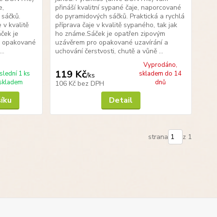
e,
přináší kvalitní sypané čaje, naporcované
 sáčků.
do pyramidových sáčků. Praktická a rychlá
 v kvalitě
příprava čaje v kvalitě sypaného, tak jak
ček je
ho známe.Sáček je opatřen zipovým
o opakované
uzávěrem pro opakované uzavírání a
..
uchování čerstvosti, chutě a vůně ...
Vyprodáno,
119 Kč
slední 1 ks
skladem do 14
/
ks
skladem
dnů
106 Kč
bez DPH
šíku
Detail
strana
z 1