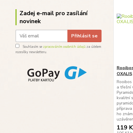
Zadej e-mail pro zasílání
novinek
Přihlásit se
Souhlasím se
zpracováním osobních údajů
za účelem
rozesílky newsletteru.
Rooibo
OXALIS
Rooibos 
a třešní
Pyramids
kvalitní
pyramido
příprava
ho znám
uzávěrem
119 K