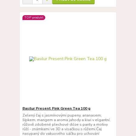
TOP produkt
Basilur Present Pink Green Tea 100 g
Zelený čaj s jasmínovými pupeny, ananasem,
šípkem, mangem a aroma jahody a kiwi v elgantní,
růžově zdobené plechové dóze s panty a motivy
růží - známkami ve 3D a visačkou s růžemi.Čaj
nasypaný do vakuového sáčku pro uchování