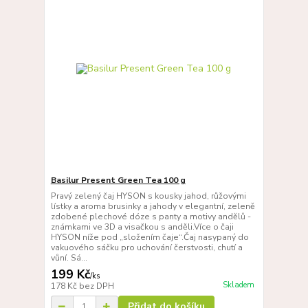
Basilur Present Green Tea 100 g
Pravý zelený čaj HYSON s kousky jahod, růžovými
lístky a aroma brusinky a jahody v elegantní, zeleně
zdobené plechové dóze s panty a motivy andělů -
známkami ve 3D a visačkou s anděli.Více o čaji
HYSON níže pod „složením čaje“.Čaj nasypaný do
vakuového sáčku pro uchování čerstvosti, chutí a
vůní. Sá...
199 Kč
/
ks
Skladem
178 Kč
bez DPH
Přidat do košíku