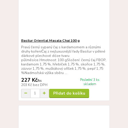
Basilur Oriental Masala Chai 100 g
Pravý černý sypaný čaj s kardamomem a různými
druhy kořeníČaj z nejluxusnější řady Basilur v pěkné
dárkové plechové dóze tvaru
půlměsíce.Hmotnost: 100 gSložení: černý čaj FBOP,
kardamom 1,75 %, hřebíček 1,75 %, skořice 1,75 %,
zázvor 1,75 %, muškátový oříšek 1,75 %, pepř 1,75
%Nadmořská výška sběru ...
227 Kč
Poslední 3 ks
/
ks
skladem
203 Kč
bez DPH
Přidat do košíku