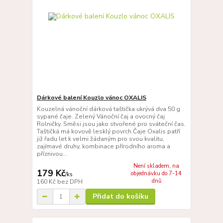
Dárkové balení Kouzlo vánoc OXALIS
Kouzelná vánoční dárková taštička ukrývá dva 50 g
sypané čaje. Zelený Vánoční čaj a ovocný čaj
Rolničky. Směsi jsou jako stvořené pro sváteční čas.
Taštičká má kovově lesklý povrch.Čaje Oxalis patří
již řadu let k velmi žádaným pro svou kvalitu,
zajímavé druhy, kombinace přírodního aroma a
příznivou...
Není skladem, na
179 Kč
objednávku do 7-14
/
ks
dnů
160 Kč
bez DPH
Přidat do košíku