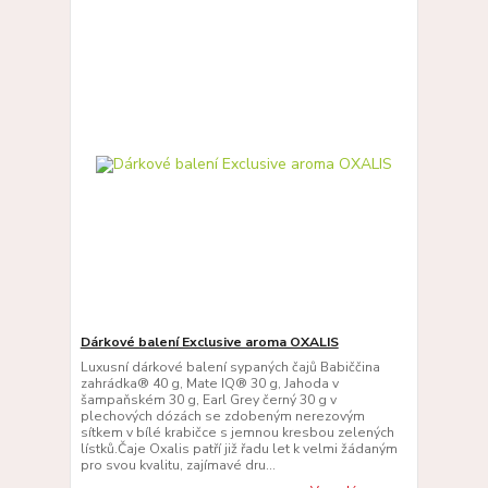
Dárkové balení Exclusive aroma OXALIS
Luxusní dárkové balení sypaných čajů Babiččina
zahrádka® 40 g, Mate IQ® 30 g, Jahoda v
šampaňském 30 g, Earl Grey černý 30 g v
plechových dózách se zdobeným nerezovým
sítkem v bílé krabičce s jemnou kresbou zelených
lístků.Čaje Oxalis patří již řadu let k velmi žádaným
pro svou kvalitu, zajímavé dru...