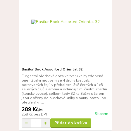
Basilur Book Assorted Oriental 32
Elegantní plechová dóza ve tvaru knihy zdobená
orientálním motivem se 4 druhy kvalitních
porcovaných čajů v přebalech, 3x8 černých a 1x8
zelených čajů s aroma a ochucujícími částmi rostlin
(kousky ovoce), celkem tedy 32 ks.Sáčky s čajem
jsou vloženy do plechové knihy s panty, proto i po
otevření kni...
289 Kč
/
ks
Skladem
258 Kč
bez DPH
Přidat do košíku