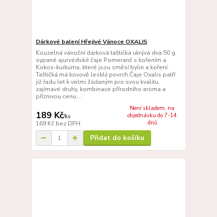
Dárkové balení Hřejivé Vánoce OXALIS
Kouzelná vánoční dárková taštička ukrývá dva 50 g
sypané ajurvédské čaje Pomeranč s kořením a
Kokos-kurkuma, které jsou směsí bylin a koření.
Taštičká má kovově lesklý povrch.Čaje Oxalis patří
již řadu let k velmi žádaným pro svou kvalitu,
zajímavé druhy, kombinace přírodního aroma a
příznivou cenu....
Není skladem, na
189 Kč
objednávku do 7-14
/
ks
dnů
169 Kč
bez DPH
Přidat do košíku