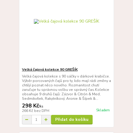
Velká čajová kolekce 90 GREŠÍK
Velká čajová kolekce s 90 sáčky v dárkové krabičce.
Výběr porcovaných čajů pro ty, kdo mají rádi změny a
chtějí poznat něco nového. Rozmanitost chutí
zaručuje tu správnou volbu ve správný čas.Kolekce
obsahuje 9 druhů čajů: Zázvor & Citrón & Med,
Sedmikvítek, Rakytníkový, Aronie & Šípek &...
298 Kč
/
ks
Skladem
266 Kč
bez DPH
Přidat do košíku