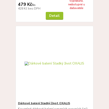
Vyprodáno,
479 Kč
nedostupné u
/
ks
dodavatele
428 Kč
bez DPH
Detail
Dárkové balení Sladký život OXALIS
Kouzelné dárkové balení sypaných ovocných čajů