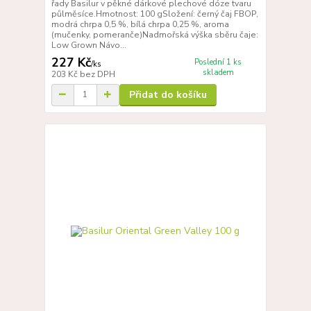
řady Basilur v pěkné dárkové plechové dóze tvaru
půlměsíce.Hmotnost: 100 gSložení: černý čaj FBOP,
modrá chrpa 0,5 %, bílá chrpa 0,25 %, aroma
(mučenky, pomeranče)Nadmořská výška sběru čaje:
Low Grown Návo...
227 Kč
Poslední 1 ks
/
ks
skladem
203 Kč
bez DPH
Přidat do košíku