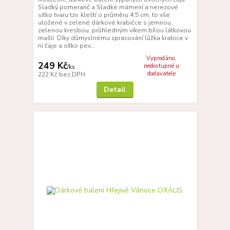
Sladký pomeranč a Sladké mámení a nerezové
sítko tvaru tzv. kleští o průměru 4,5 cm, to vše
uložené v zelené dárkové krabičce s jemnou
zelenou kresbou, průhledným víkem bílou látkovou
mašlí. Díky důmyslnému zpracování lůžka krabice v
ní čaje a sítko pev...
Vyprodáno,
249 Kč
nedostupné u
/
ks
dodavatele
222 Kč
bez DPH
Detail