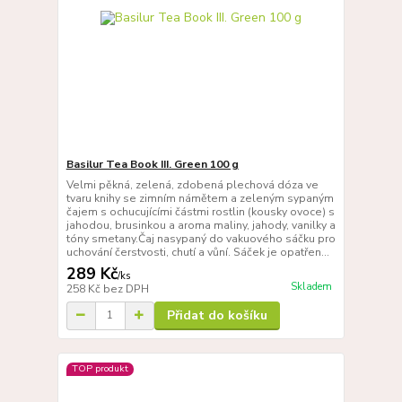
Basilur Tea Book III. Green 100 g
Velmi pěkná, zelená, zdobená plechová dóza ve
tvaru knihy se zimním námětem a zeleným sypaným
čajem s ochucujícími částmi rostlin (kousky ovoce) s
jahodou, brusinkou a aroma maliny, jahody, vanilky a
tóny smetany.Čaj nasypaný do vakuového sáčku pro
uchování čerstvosti, chutí a vůní. Sáček je opatřen...
289 Kč
/
ks
Skladem
258 Kč
bez DPH
Přidat do košíku
TOP produkt