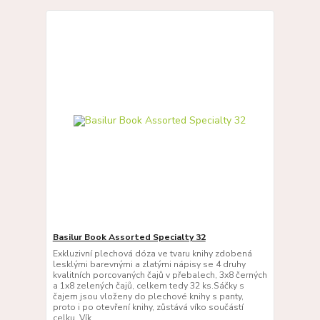
Basilur Book Assorted Specialty 32
Exkluzivní plechová dóza ve tvaru knihy zdobená
lesklými barevnými a zlatými nápisy se 4 druhy
kvalitních porcovaných čajů v přebalech, 3x8 černých
a 1x8 zelených čajů, celkem tedy 32 ks.Sáčky s
čajem jsou vloženy do plechové knihy s panty,
proto i po otevření knihy, zůstává víko součástí
celku. Vík...