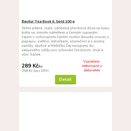
Basilur Tea Book II. Gold 100 g
Velmi pěkná, zlatá, zdobená plechová dóza ve tvaru
knihy se zimním námětem a černým sypaným
čajem s ochucujícími částmi rostlin (kousky ovoce) s
papájou, světlicí, měsíčkem, slunečnicí a s aroma
vanilky, skořice a hřebíčku.Čaj nasypaný do
vakuového sáčku pro uchování čerstvosti, chutí a
vůní. Sáček ...
Vyprodáno,
289 Kč
nedostupné u
/
ks
dodavatele
258 Kč
bez DPH
Detail