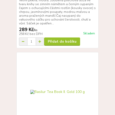
Velmi pěkná, modrá, zdobená plechová dóza ve
tvaru knihy se zimním námětem a černým sypaným
čajem s ochucujícími částmi rostlin (kousky ovoce) s
chrpou, jasmínovými poupaty, modrou malvou a
aroma pražených mandlí.Čaj nasypaný do
vakuového sáčku pro uchování čerstvosti, chutí a
vůní. Sáček je opatřen...
289 Kč
/
ks
Skladem
258 Kč
bez DPH
Přidat do košíku