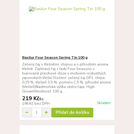
Basilur Four Season Spring Tin 100 g
Zelený čaj s třešněmi, chrpou a s přírodním aroma
třešně. Zajímavý čaj z řady Four Seasons v
tvarované plechové dóze s motivem rozkvetlých
japonských třešní.Složení: zelený čaj GP1, chrpa
0,25 %, třešeň 3,5 %. pomelo 1,5 %. přírodní aroma
(třešeň)Nadmořská výška sběru čaje: High
GrownHmotnost: 100 g...
219 Kč
/
ks
Skladem
196 Kč
bez DPH
Přidat do košíku