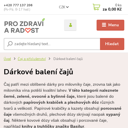
0
ks
+420 777 137 206
CZK
za
0,00 Kč
(Po-Pá, 8-17 hod.)
Menu
Hledat
Úvod
Čaj a příslušenství
Dárkové balení čajů
Dárkové balení čajů
Čaj patří mezi oblíbené dárky pro milovníky čaje, zrovna tak jako
milovníka vína potěší kvalitní lahev.
V této kategorii naleznete
černé, zelené, ovocné a bylinné čaje,
které jsou balené do
dárkových
papírových krabiček a plechových dóz
různých
tvarů a velikostí. Papírové krabičky a kazety obsahují
porcované
čaje
všemožných druhů, plechové dózy skrývají naopak
sypaný
čaj
. Některé kovové dózy však obsahují i porcované čaje,
například
knihy a truhličky značky Basilur
.