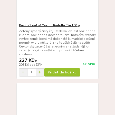
Basilur Leaf of Ceylon Radella Tin 100 g
Zelený sypaný čistý čaj. Redella, oblast obklopená
klidem, obklopena dechberoucími horskými vrcholy
v mlze země, která má dokonalé klimatické a půdní
podmínky pro některé z nejlepších čajů na světě.
Ceylonský zelený čaj je jedním z nejžádanějších
zelených čajů na světě a to pro své léčebné
vlastnost...
227 Kč
/
ks
Skladem
203 Kč
bez DPH
Přidat do košíku