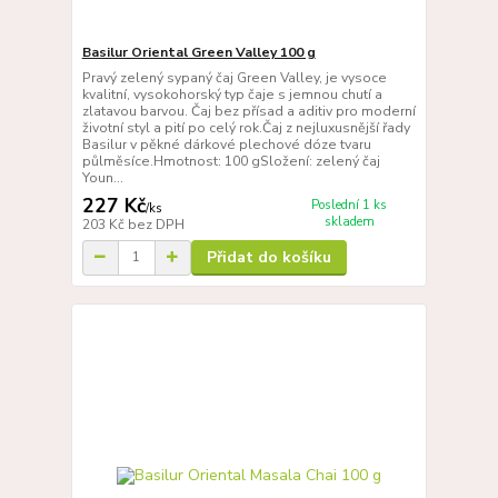
Basilur Oriental Green Valley 100 g
Pravý zelený sypaný čaj Green Valley, je vysoce
kvalitní, vysokohorský typ čaje s jemnou chutí a
zlatavou barvou. Čaj bez přísad a aditiv pro moderní
životní styl a pití po celý rok.Čaj z nejluxusnější řady
Basilur v pěkné dárkové plechové dóze tvaru
půlměsíce.Hmotnost: 100 gSložení: zelený čaj
Youn...
227 Kč
Poslední 1 ks
/
ks
skladem
203 Kč
bez DPH
Přidat do košíku