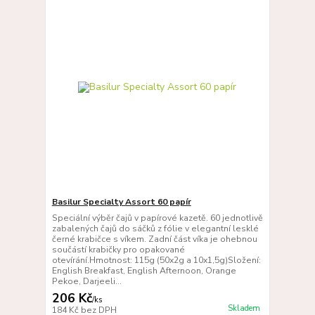
Basilur Specialty Assort 60 papír
Speciální výběr čajů v papírové kazetě. 60 jednotlivě
zabalených čajů do sáčků z fólie v elegantní lesklé
černé krabičce s víkem. Zadní část víka je ohebnou
součástí krabičky pro opakované
otevírání.Hmotnost: 115g (50x2g a 10x1,5g)Složení:
English Breakfast, English Afternoon, Orange
Pekoe, Darjeeli...
206 Kč
/
ks
Skladem
184 Kč
bez DPH