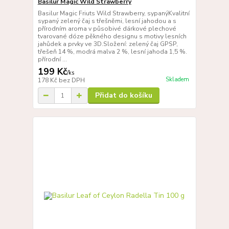
Basilur Magic Wild Strawberry
Basilur Magic Friuts Wild Strawberry, sypanýKvalitní
sypaný zelený čaj s třešněmi, lesní jahodou a s
přírodním aroma v působivé dárkové plechové
tvarované dóze pěkného designu s motivy lesních
jahůdek a prvky ve 3D.Složení: zelený čaj GPSP,
třešeň 14 %, modrá malva 2 %, lesní jahoda 1,5 %.
přírodní ...
199 Kč
/
ks
Skladem
178 Kč
bez DPH
Přidat do košíku