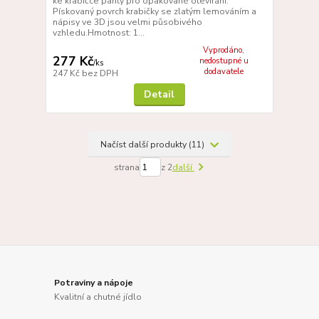
ke krabičce panty pro opakované otevírání.
Pískovaný povrch krabičky se zlatým lemováním a
nápisy ve 3D jsou velmi působivého
vzhledu.Hmotnost: 1...
Vyprodáno,
277 Kč
nedostupné u
/
ks
dodavatele
247 Kč
bez DPH
Detail
Načíst další produkty (11)
strana
z 2
další
Potraviny a nápoje
Kvalitní a chutné jídlo