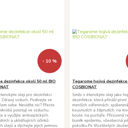
- 10 %
 dezinfekce okolí 50 ml BIO
Tegarome hojivá dezinfekce
ONAT
COSBIONAT
terickými oleji pro dezinfekci
Směs s éterickými oleji jako ho
 Zdravý vzduch. Podívejte se
dezinfekce, která přináší první
lem sebe. Nevidíte nic? Přesto
menších odřeninách, spáleniná
mikrobů poletují ve vzduchu.
kousnutích a štípnutích, na mo
e a využijte antiseptických,
boule, na puchýře. Přirozená 
dních a uklidňujících účinků
buněk epidermu, všeobecná p
ch olejů a dýchejte jejich jemnou
pokožku.Po třicetiletých zkuše