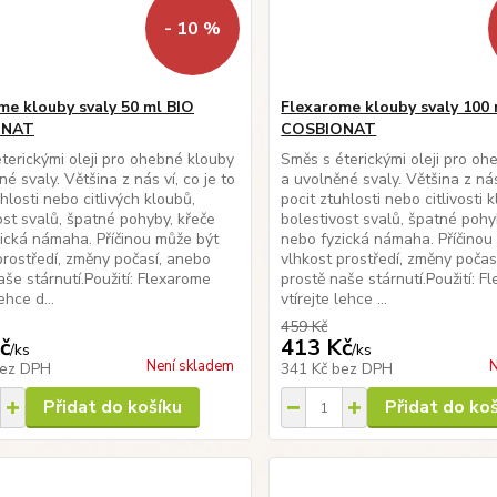
- 10 %
me klouby svaly 50 ml BIO
Flexarome klouby svaly 100
ONAT
COSBIONAT
terickými oleji pro ohebné klouby
Směs s éterickými oleji pro oh
é svaly. Většina z nás ví, co je to
a uvolněné svaly. Většina z nás 
hlosti nebo citlivých kloubů,
pocit ztuhlosti nebo citlivosti 
ost svalů, špatné pohyby, křeče
bolestivost svalů, špatné pohy
ická námaha. Příčinou může být
nebo fyzická námaha. Příčinou
prostředí, změny počasí, anebo
vlhkost prostředí, změny počas
aše stárnutí.Použití: Flexarome
prostě naše stárnutí.Použití: 
ehce d...
vtírejte lehce ...
459 Kč
č
413 Kč
/
ks
/
ks
Není skladem
N
ez DPH
341 Kč
bez DPH
Přidat do košíku
Přidat do ko