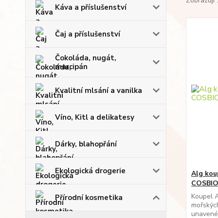
Zobrazuji 
Káva a příslušenství
Čaj a příslušenství
Čokoláda, nugát,
marcipán
Kvalitní mlsání a vanilka
Víno, Kitl a delikatesy
Dárky, blahopřání
Ekologická drogerie
Alg kou
COSBI
Koupel 
Přírodní kosmetika
mořských
unavené 