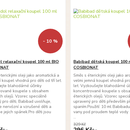
- 10 %
l relaxační koupel 100 ml BIO
Babibad dětská koupel 100 
ONAT
COSBIONAT
terickými oleji jako aromatická a
Směs s éterickými oleji jako a
 koupel vhodná pro děti od tří let.
velmi jemná koupel vhodná pro 
jte blahodárné účinky
let. Vyzkoušejte blahodárné ú
rované koupele s obsahem
koncentrované koupele s obs
ch olejů. Vzorec speciálně
éterických olejů. Vzorec speci
 pro děti, Babibad uvolňuje,
upravený pro děti především p
e nervózní a vzrušené děti a
spaním.Použití: 10 ml Babibadu 
e jejich spánek.Pro děti jsou
vany pod proudem teplé vody 
...
329 Kč
č
296 Kč