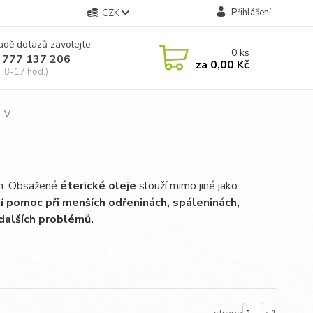
Přihlášení
CZK
adě dotazů zavolejte.
0
ks
 777 137 206
za
0,00 Kč
, 8-17 hod.)
 V.
in. Obsažené
éterické oleje
slouží mimo jiné jako
ní pomoc při menších odřeninách, spáleninách,
 dalších problémů.