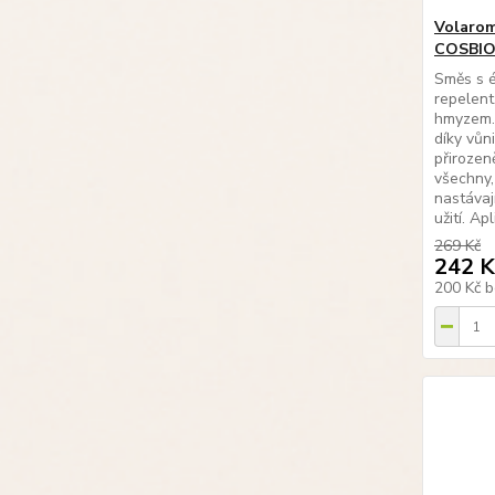
Volarom
COSBI
Směs s é
repelent
hmyzem. 
díky vůni
přirozen
všechny,
nastávaj
užití. Ap
269 Kč
242 K
200 Kč
b