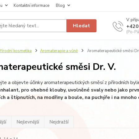
pu
Kontaktní informace
Blog
V příp
Hledat
+420
(Po-Pá
řírodní kosmetika
Aromaterapie a vůně
Aromaterapeutické směsi Dr.
aterapeutické směsi Dr. V.
te a objevte účinky aromaterapeutických směsí z přírodních byl
 inhalant, pro ohebné klouby, uvolněné svaly nebo jako prv
ch a štípnutích, na modřiny a boule, na puchýře i na mnoho
jší
Nejlevnější
Nejdražší