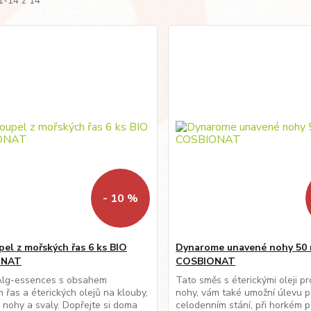
1-14 z 14
- 10 %
pel z mořských řas 6 ks BIO
Dynarome unavené nohy 50 
ONAT
COSBIONAT
Alg-essences s obsahem
Tato směs s éterickými oleji p
 řas a éterických olejů na klouby,
nohy, vám také umožní úlevu 
nohy a svaly. Dopřejte si doma
celodenním stání, při horkém p