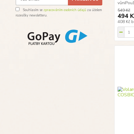
vůniPouži
549 Kč
Souhlasím se
zpracováním osobních údajů
za účelem
494 K
rozesílky newsletteru.
408 Kč
b