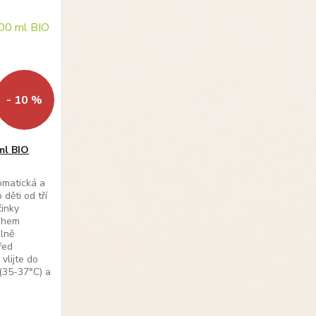
- 10 %
ml BIO
romatická a
děti od tří
činky
ahem
álně
řed
vlijte do
(35-37°C) a