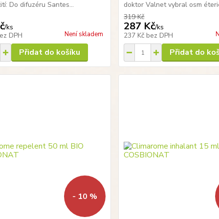
tí: Do difuzéru Santes...
doktor Valnet vybral osm éteric
319 Kč
č
287 Kč
/
ks
/
ks
Není skladem
N
ez DPH
237 Kč
bez DPH
Přidat do košíku
Přidat do ko
- 10 %