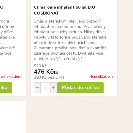
IO
Climarome inhalant 50 ml BIO
COSBIONAT
rodní
Směs s éterickými oleji jako přírodní
í účinný
inhalant pro celou rodinu. První účinný
y dříve
inhalant na suchý vzduch. Nikdy dříve
éterické
nebyly v této formě používány éterické
st.
oleje k dezinfekci dýchacích cest.
 okamžitě
Climarome pročistí nos, čistí a okamžitě
te více
zmírňuje dýchací cesty. Dýchejte více
čistší, zdravější a čerstvější ...
529 Kč
476 Kč
/
ks
ení skladem
Není skladem
393 Kč
bez DPH
šíku
Přidat do košíku