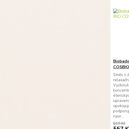
Biobado
COSBI
Směs s é
relaxační
Vyzkouše
koncent
éterický
upravený
upokojuj
podporuj
navr...
619 Kč
557 K