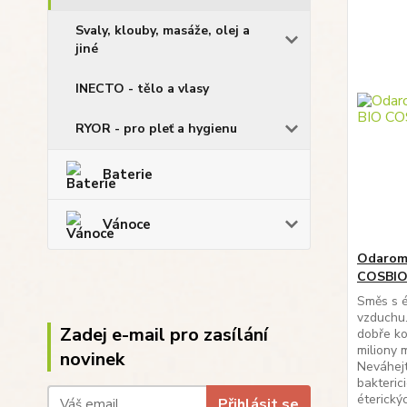
Svaly, klouby, masáže, olej a
jiné
INECTO - tělo a vlasy
RYOR - pro pleť a hygienu
Baterie
Vánoce
Odarome
COSBI
Směs s é
vzduchu.
Zadej e-mail pro zasílání
dobře ko
miliony 
novinek
Neváhejt
bakterici
éterický
Přihlásit se