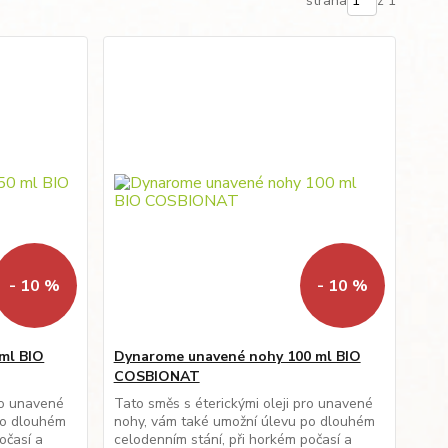
strana
z 1
- 10 %
- 10 %
ml BIO
Dynarome unavené nohy 100 ml BIO
COSBIONAT
ro unavené
Tato směs s éterickými oleji pro unavené
po dlouhém
nohy, vám také umožní úlevu po dlouhém
očasí a
celodenním stání, při horkém počasí a