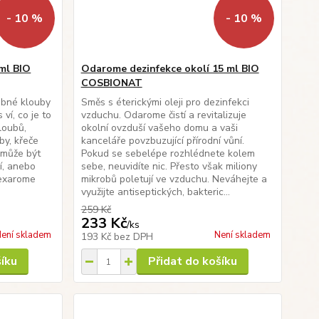
- 10 %
- 10 %
 ml BIO
Odarome dezinfekce okolí 15 ml BIO
COSBIONAT
ebné klouby
Směs s éterickými oleji pro dezinfekci
ví, co je to
vzduchu. Odarome čistí a revitalizuje
kloubů,
okolní ovzduší vašeho domu a vaši
by, křeče
kanceláře povzbuzující přírodní vůní.
 může být
Pokud se sebelépe rozhlédnete kolem
í, anebo
sebe, neuvidíte nic. Přesto však miliony
Flexarome
mikrobů poletují ve vzduchu. Neváhejte a
využijte antiseptických, bakteric...
259 Kč
233 Kč
/
ks
ení skladem
Není skladem
193 Kč
bez DPH
šíku
Přidat do košíku