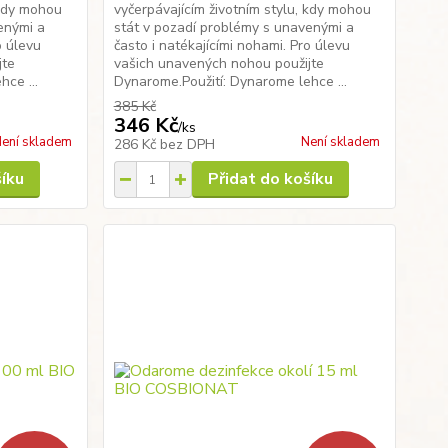
 kdy mohou
vyčerpávajícím životním stylu, kdy mohou
enými a
stát v pozadí problémy s unavenými a
o úlevu
často i natékajícími nohami. Pro úlevu
jte
vašich unavených nohou použijte
ce ...
Dynarome.Použití: Dynarome lehce ...
385 Kč
346 Kč
/
ks
ení skladem
Není skladem
286 Kč
bez DPH
šíku
Přidat do košíku