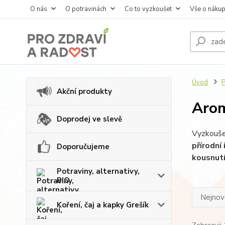
O nás
O potravinách
Co to vyzkoušet
Vše o náku
Úvod
P
Akční produkty
Arom
Doprodej ve slevě
Vyzkoušej
přírodní
Doporučujeme
kousnutí
Potraviny, alternativy,
BIO
Nejnově
Koření, čaj a kapky Grešík