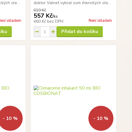
kých ole...
doktor Valnet vybral osm éterických ole...
619 Kč
557 Kč
/
ks
ení skladem
Není skladem
460 Kč
bez DPH
šíku
Přidat do košíku
- 10 %
- 10 %