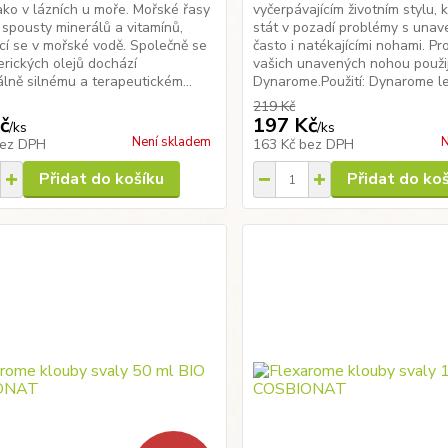
ako v lázních u moře. Mořské řasy
vyčerpávajícím životním stylu,
 spousty minerálů a vitamínů,
stát v pozadí problémy s unav
ící se v mořské vodě. Společně se
často i natékajícími nohami. Pr
erických olejů dochází
vašich unavených nohou použi
lně silnému a terapeutickém...
Dynarome.Použití: Dynarome leh
219 Kč
č
197 Kč
/
ks
/
ks
Není skladem
N
ez DPH
163 Kč
bez DPH
Přidat do košíku
Přidat do ko