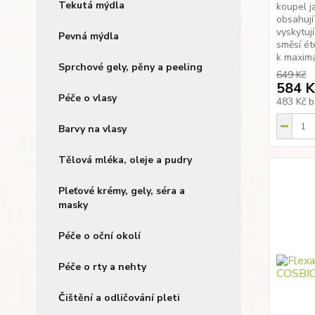
Tekutá mýdla
koupel j
obsahují
vyskytuj
Pevná mýdla
směsí ét
k maximá
Sprchové gely, pěny a peeling
649 Kč
584 K
Péče o vlasy
483 Kč
b
Barvy na vlasy
Tělová mléka, oleje a pudry
Pleťové krémy, gely, séra a
masky
Péče o oční okolí
Péče o rty a nehty
Čištění a odličování pleti