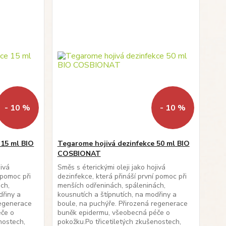
- 10 %
- 10 %
 15 ml BIO
Tegarome hojivá dezinfekce 50 ml BIO
COSBIONAT
jivá
Směs s éterickými oleji jako hojivá
 pomoc při
dezinfekce, která přináší první pomoc při
ch,
menších odřeninách, spáleninách,
dřiny a
kousnutích a štípnutích, na modřiny a
regenerace
boule, na puchýře. Přirozená regenerace
éče o
buněk epidermu, všeobecná péče o
nostech,
pokožku.Po třicetiletých zkušenostech,