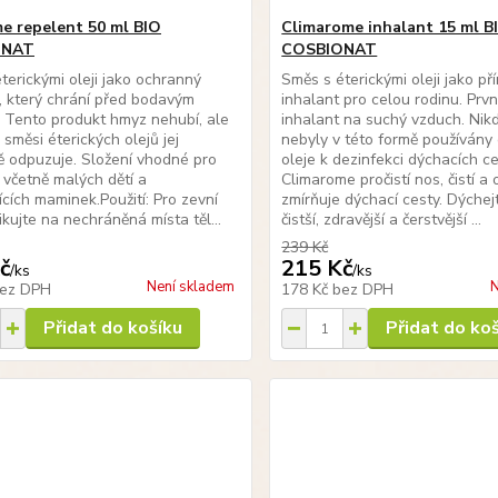
e repelent 50 ml BIO
Climarome inhalant 15 ml B
ONAT
COSBIONAT
terickými oleji jako ochranný
Směs s éterickými oleji jako pří
, který chrání před bodavým
inhalant pro celou rodinu. Prvn
Tento produkt hmyz nehubí, ale
inhalant na suchý vzduch. Nikd
 směsi éterických olejů jej
nebyly v této formě používány 
ě odpuzuje. Složení vhodné pro
oleje k dezinfekci dýchacích ce
 včetně malých dětí a
Climarome pročistí nos, čistí a
ících maminek.Použití: Pro zevní
zmírňuje dýchací cesty. Dýchej
likujte na nechráněná místa těl...
čistší, zdravější a čerstvější ...
239 Kč
č
215 Kč
/
ks
/
ks
Není skladem
N
ez DPH
178 Kč
bez DPH
Přidat do košíku
Přidat do ko