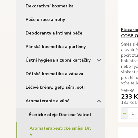
Dekorativní kosmetika
Péče o ruce a nohy
Flexaro
Deodoranty a intimní péče
COSBI
Směs s é
Pánská kosmetika a parfémy
a uvolněn
pocit ztu
Ústní hygiena a zubní kartáčky
bolestiv
nebo fyz
vlhkost 
Dětská kosmetika a zábava
prostě n
vtírejte l
Léčivé krémy, gely, séra, soli
259 Kč
233 K
Aromaterapie a vůně
193 Kč
b
Éterické oleje Docteur Valnet
Aromaterapeutické směsi Dr.
V.