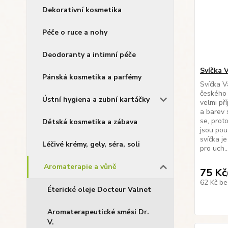
Dekorativní kosmetika
Péče o ruce a nohy
Deodoranty a intimní péče
Svíčka 
Pánská kosmetika a parfémy
Svíčka V
českého 
Ústní hygiena a zubní kartáčky
velmi př
a barev 
se, prot
Dětská kosmetika a zábava
jsou pou
svíčka j
Léčivé krémy, gely, séra, soli
pro uch..
Aromaterapie a vůně
75 Kč
62 Kč
be
Éterické oleje Docteur Valnet
Aromaterapeutické směsi Dr.
V.