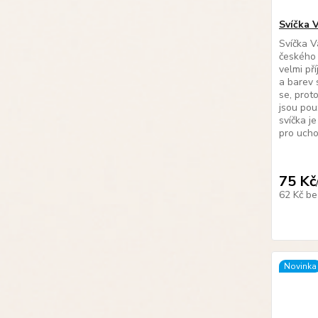
Svíčka 
Svíčka V
českého 
velmi př
a barev 
se, prot
jsou pou
svíčka j
pro ucho.
75 Kč
62 Kč
be
Novinka