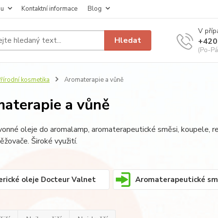
pu
Kontaktní informace
Blog
V příp
Hledat
+420
(Po-Pá
řírodní kosmetika
Aromaterapie a vůně
aterapie a vůně
vonné oleje do aromalamp, aromaterapeutické směsi, koupele, re
ěžovače. Široké využití.
erické oleje Docteur Valnet
Aromaterapeutické smě