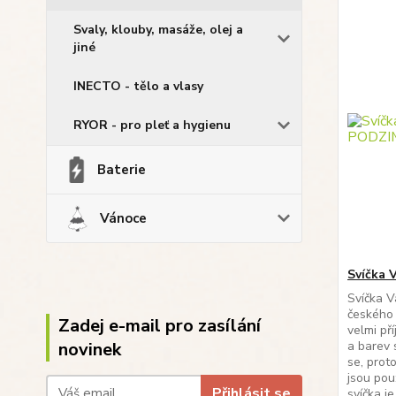
Svaly, klouby, masáže, olej a
jiné
INECTO - tělo a vlasy
RYOR - pro pleť a hygienu
Baterie
Vánoce
Svíčka 
Svíčka V
českého 
Zadej e-mail pro zasílání
velmi př
novinek
a barev 
se, prot
jsou pou
Přihlásit se
svíčka j