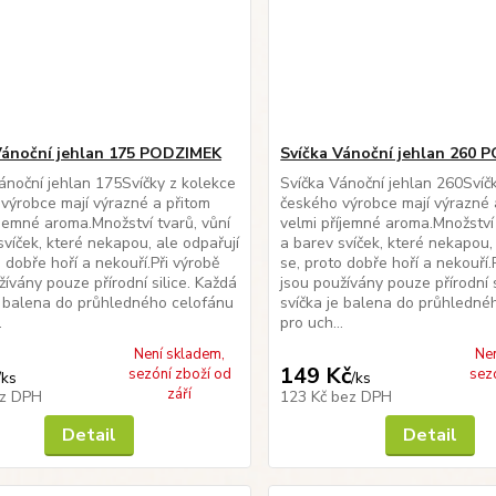
Vánoční jehlan 175 PODZIMEK
Svíčka Vánoční jehlan 260
ánoční jehlan 175Svíčky z kolekce
Svíčka Vánoční jehlan 260Svíč
výrobce mají výrazné a přitom
českého výrobce mají výrazné 
íjemné aroma.Množství tvarů, vůní
velmi příjemné aroma.Množství 
svíček, které nekapou, ale odpařují
a barev svíček, které nekapou,
o dobře hoří a nekouří.Při výrobě
se, proto dobře hoří a nekouří.
žívány pouze přírodní silice. Každá
jsou používány pouze přírodní s
e balena do průhledného celofánu
svíčka je balena do průhledné
.
pro uch...
Není skladem,
Ne
149 Kč
sezóní zboží od
sez
/
ks
/
ks
září
z DPH
123 Kč
bez DPH
Detail
Detail