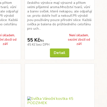
a přitom
českého výrobce mají výrazné a přitom
tvarů, vůní
velmi příjemné aroma.Množství tvarů, vůní
 ale odpařují
a barev svíček, které nekapou, ale odpařují
Při výrobě
se, proto dobře hoří a nekouří.Při výrobě
ilice. Každá
jsou používány pouze přírodní silice. Každá
ho celofánu
svíčka je balena do průhledného celofánu
pro uch...
ní skladem,
Není skladem,
55 Kč
óní zboží od
sezóní zboží od
/
ks
září
září
45 Kč
bez DPH
Detail