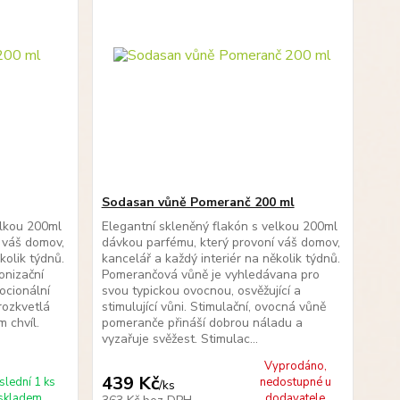
Sodasan vůně Pomeranč 200 ml
elkou 200ml
Elegantní skleněný flakón s velkou 200ml
 váš domov,
dávkou parfému, který provoní váš domov,
kolik týdnů.
kancelář a každý interiér na několik týdnů.
onizační
Pomerančová vůně je vyhledávana pro
ocionální
svou typickou ovocnou, osvěžující a
rozkvetlá
stimulující vůni. Stimulační, ovocná vůně
 chvíl.
pomeranče přináší dobrou náladu a
vyzařuje svěžest. Stimulac...
Vyprodáno,
439 Kč
slední 1 ks
nedostupné u
/
ks
skladem
dodavatele