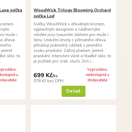
Luxe svíčka
WoodWick Trilogy Blooming Orchard
svíčka Loď
knotem,
Svíčky WoodWick s dřevěným knotem,
rnými
výjimečným designem a nádhernými
ro muže i
vůněmi jsou luxusním dárkem pro muže i
ího dřeva
ženy. Unikátní knoty z přírodního dřeva
jemného
přinášejí jedinečný zážitek z jemného
, jemné
zvuku praskání. Zářivý plamen, jemné
dké sklo, to
praskání, intenzívní vůně a hladké sklo, to
..
je požitek pro zrak, sluch, čich i...
yprodáno,
Vyprodáno,
699 Kč
dostupné u
nedostupné u
/
ks
odavatele
dodavatele
578 Kč
bez DPH
Detail