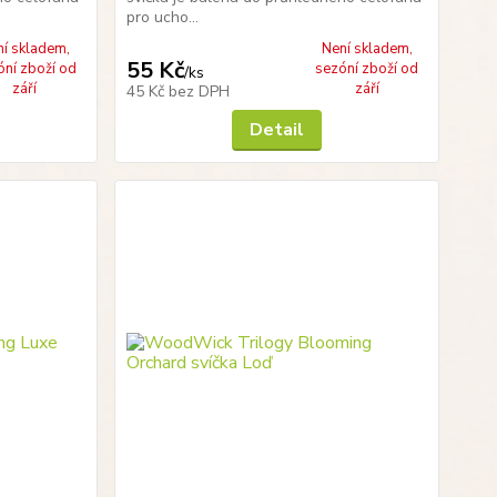
pro ucho...
ní skladem,
Není skladem,
55 Kč
óní zboží od
sezóní zboží od
/
ks
září
září
45 Kč
bez DPH
Detail