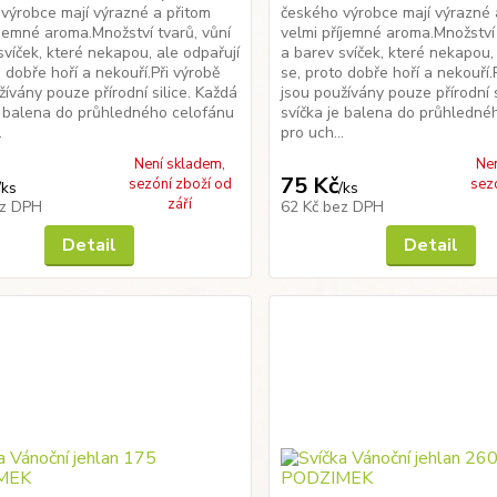
výrobce mají výrazné a přitom
českého výrobce mají výrazné 
íjemné aroma.Množství tvarů, vůní
velmi příjemné aroma.Množství 
svíček, které nekapou, ale odpařují
a barev svíček, které nekapou,
o dobře hoří a nekouří.Při výrobě
se, proto dobře hoří a nekouří.
žívány pouze přírodní silice. Každá
jsou používány pouze přírodní s
e balena do průhledného celofánu
svíčka je balena do průhledné
.
pro uch...
Není skladem,
Ne
75 Kč
sezóní zboží od
sez
/
ks
/
ks
září
z DPH
62 Kč
bez DPH
Detail
Detail