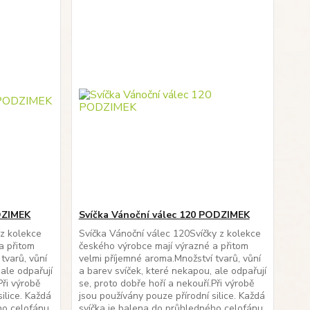
DZIMEK
Svíčka Vánoční válec 120 PODZIMEK
 z kolekce
Svíčka Vánoční válec 120Svíčky z kolekce
a přitom
českého výrobce mají výrazné a přitom
tvarů, vůní
velmi příjemné aroma.Množství tvarů, vůní
 ale odpařují
a barev svíček, které nekapou, ale odpařují
Při výrobě
se, proto dobře hoří a nekouří.Při výrobě
ilice. Každá
jsou používány pouze přírodní silice. Každá
ho celofánu
svíčka je balena do průhledného celofánu