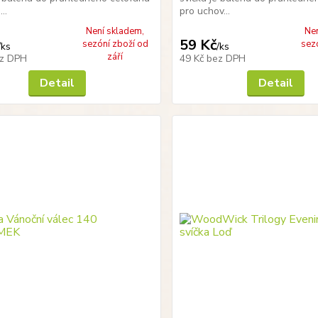
..
pro uchov...
Není skladem,
Ne
59 Kč
sezóní zboží od
sez
/
ks
/
ks
září
z DPH
49 Kč
bez DPH
Detail
Detail