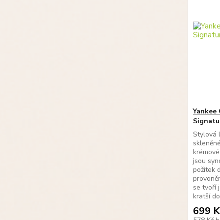
Yankee 
Signatu
Stylová 
skleněné
krémové 
jsou sy
požitek 
provoněn
se tvoří 
kratší dob
699 K