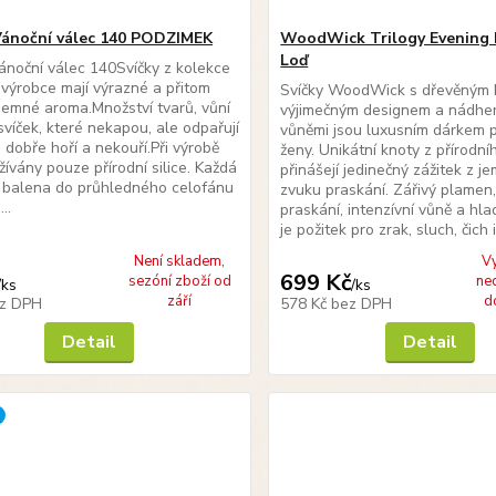
Vánoční válec 140 PODZIMEK
WoodWick Trilogy Evening 
Loď
ánoční válec 140Svíčky z kolekce
výrobce mají výrazné a přitom
Svíčky WoodWick s dřevěným 
íjemné aroma.Množství tvarů, vůní
výjimečným designem a nádhe
svíček, které nekapou, ale odpařují
vůněmi jsou luxusním dárkem p
o dobře hoří a nekouří.Při výrobě
ženy. Unikátní knoty z přírodn
žívány pouze přírodní silice. Každá
přinášejí jedinečný zážitek z 
e balena do průhledného celofánu
zvuku praskání. Zářivý plamen
..
praskání, intenzívní vůně a hla
je požitek pro zrak, sluch, čich i.
Není skladem,
V
699 Kč
sezóní zboží od
ne
/
ks
/
ks
září
d
z DPH
578 Kč
bez DPH
Detail
Detail