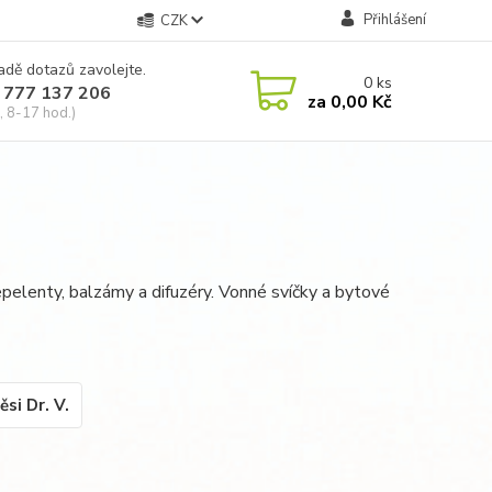
Přihlášení
CZK
adě dotazů zavolejte.
0
ks
 777 137 206
za
0,00 Kč
, 8-17 hod.)
pelenty, balzámy a difuzéry. Vonné svíčky a bytové
si Dr. V.