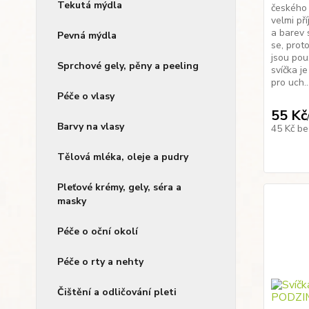
Tekutá mýdla
českého 
velmi př
a barev 
Pevná mýdla
se, prot
jsou pou
Sprchové gely, pěny a peeling
svíčka j
pro uch..
Péče o vlasy
55 Kč
Barvy na vlasy
45 Kč
be
Tělová mléka, oleje a pudry
Pleťové krémy, gely, séra a
masky
Péče o oční okolí
Péče o rty a nehty
Čištění a odličování pleti