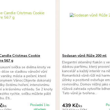
Candle Cristmas Cookie
Sodasan vůně Růže 200 ml
re 567 g
Elegantní skleněný flakón s v
dávkou parfému, který provoní
luxusní svíčka se dvěma knoty ve
kancelář a každý interiér na ně
 dóze se sladkou vánoční vůní
Romantická vůně růží má harm
vanilky, másla a pečení, které
účinky a pozitivně ovlivňuje em
nonymem Vánoc.Objevte dokonalý
rovnováhu. Domov něžný jako 
díky čistému hoření, intenzivnímu
růžová zahrada vytvoříte během
í a krásnému vzhledu. Se 2 knoty
Tato vůně je tvořena...
jezírko rychle, svíčku můžete pálit
u. Eti...
č
439 Kč
Poslední 1 ks
Po
/
ks
/
ks
skladem