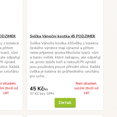
 PODZIMEK
Svíčka Vánoční kostka 45 PODZIMEK
ky z kolekce
Svíčka Vánoční kostka 45Svíčky z kolekce
a přitom
českého výrobce mají výrazné a přitom
tvarů, vůní
velmi příjemné aroma.Množství tvarů, vůní
 ale odpařují
a barev svíček, které nekapou, ale odpařují
Při výrobě
se, proto dobře hoří a nekouří.Při výrobě
ilice. Každá
jsou používány pouze přírodní silice. Každá
ho celofánu
svíčka je balena do průhledného celofánu
pro ucho...
ní skladem,
Není skladem,
45 Kč
óní zboží od
sezóní zboží od
/
ks
září
září
37 Kč
bez DPH
Detail