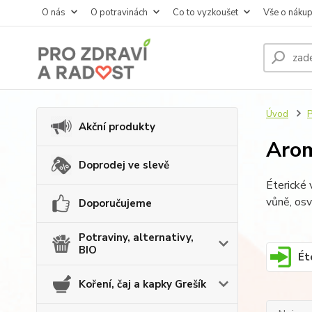
O nás
O potravinách
Co to vyzkoušet
Vše o náku
Úvod
P
Akční produkty
Arom
Doprodej ve slevě
Éterické 
vůně, osv
Doporučujeme
Potraviny, alternativy,
BIO
Ét
Koření, čaj a kapky Grešík