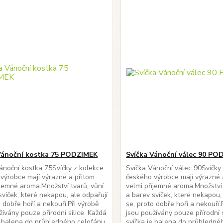
Vánoční kostka 75 PODZIMEK
Svíčka Vánoční válec 90 PO
ánoční kostka 75Svíčky z kolekce
Svíčka Vánoční válec 90Svíčky
výrobce mají výrazné a přitom
českého výrobce mají výrazné 
íjemné aroma.Množství tvarů, vůní
velmi příjemné aroma.Množství 
svíček, které nekapou, ale odpařují
a barev svíček, které nekapou,
o dobře hoří a nekouří.Při výrobě
se, proto dobře hoří a nekouří.
žívány pouze přírodní silice. Každá
jsou používány pouze přírodní s
e balena do průhledného celofánu
svíčka je balena do průhledné