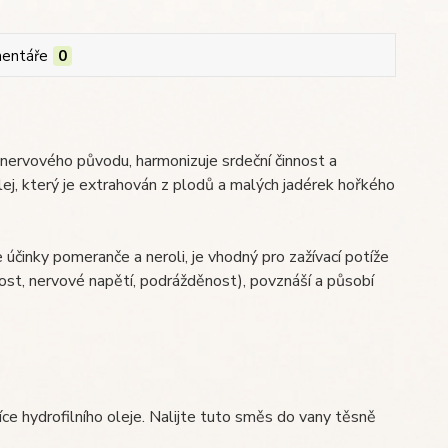
entáře
0
že nervového původu, harmonizuje srdeční činnost a
lej, který je extrahován z plodů a malých jadérek hořkého
účinky pomeranče a neroli, je vhodný pro zažívací potíže
st, nervové napětí, podrážděnost), povznáší a působí
íce hydrofilního oleje. Nalijte tuto směs do vany těsně