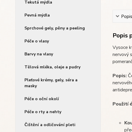
Tekutá mýdla
Pevná mýdla
Popi
Sprchové gely, pěny a peeling
Popis 
Péče o vlasy
Vysoce kv
nervový s
Barvy na vlasy
pomerančo
Tělová mléka, oleje a pudry
Popis:
Če
Pleťové krémy, gely, séra a
nervového
masky
antidepre
Péče o oční okolí
Použití 
Péče o rty a nehty
Ko
Čištění a odličování pleti
pře