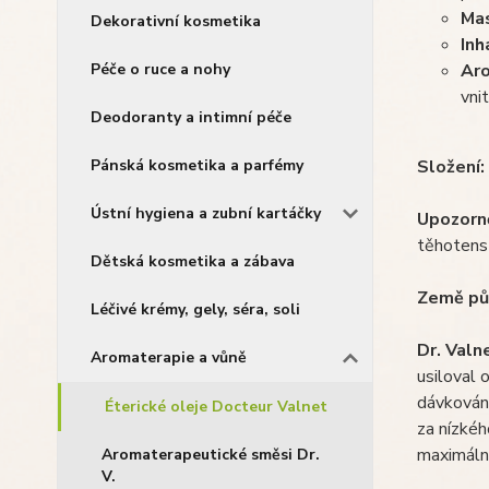
Ma
Dekorativní kosmetika
Inh
Ar
Péče o ruce a nohy
vni
Deodoranty a intimní péče
Složení:
Pánská kosmetika a parfémy
Ústní hygiena a zubní kartáčky
Upozorně
těhotenst
Dětská kosmetika a zábava
Země pů
Léčivé krémy, gely, séra, soli
Dr. Valn
Aromaterapie a vůně
usiloval 
dávkování
Éterické oleje Docteur Valnet
za nízkéh
maximální
Aromaterapeutické směsi Dr.
V.