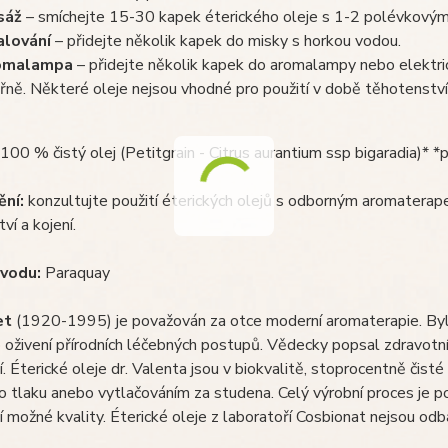
sáž
– smíchejte 15-30 kapek éterického oleje s 1-2 polévkovými 
alování
– přidejte několik kapek do misky s horkou vodou.
omalampa
– přidejte několik kapek do aromalampy nebo elektri
třně. Některé oleje nejsou vhodné pro použití v době těhotenství 
100 % čistý olej (Petitgrain - Citrus aurantium ssp bigaradia)*
ní:
konzultujte použití éterických olejů s odborným aromaterap
ví a kojení.
vodu:
Paraquay
et
(1920-1995) je považován za otce moderní aromaterapie. Byl př
o oživení přírodních léčebných postupů. Vědecky popsal zdravotní úč
. Éterické oleje dr. Valenta jsou v biokvalitě, stoprocentně čisté a
o tlaku anebo vytlačováním za studena. Celý výrobní proces je po
 možné kvality. Éterické oleje z laboratoří Cosbionat nejsou od