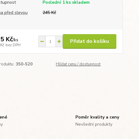
tupnost
Poslední 1 ks skladem
a před slevou
245 Kč
5 Kč
/
ks
Přidat do košíku
 Kč
bez DPH
roduktu:
350-520
Hlídat cenu / dostupnost
zené
Poměr kvality a ceny
ny
Nevšední produkty