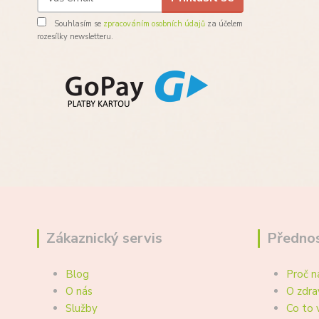
Souhlasím se
zpracováním osobních údajů
za účelem
rozesílky newsletteru.
Zákaznický servis
Přednos
Blog
Proč n
O nás
O zdra
Služby
Co to 