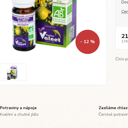
Dos
Cen
21
- 12 %
178
Číslo p
Potraviny a nápoje
Zasíláme chla
Kvalitní a chutné jídlo
Čerstvé potravi