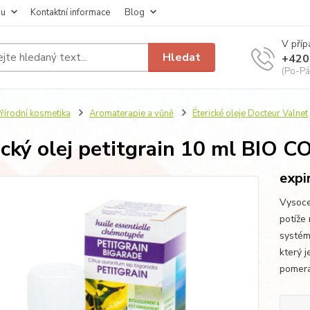
pu
Kontaktní informace
Blog
V příp
Hledat
+420
(Po-Pá
řírodní kosmetika
Aromaterapie a vůně
Éterické oleje Docteur Valnet
ický olej petitgrain 10 ml BIO
expi
Vysoce 
potíže
systém
který 
pomera