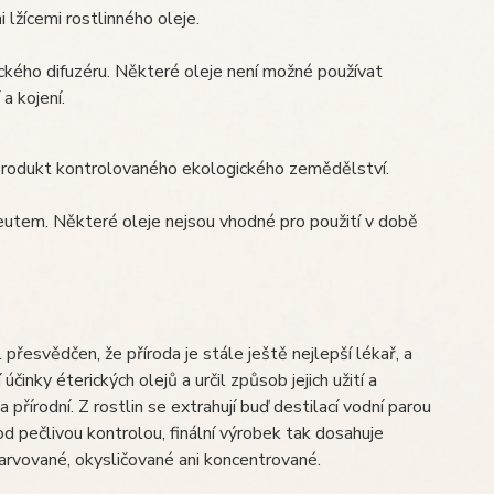
lžícemi rostlinného oleje.
ckého difuzéru. Některé oleje není možné používat
a kojení.
 *produkt kontrolovaného ekologického zemědělství.
eutem. Některé oleje nejsou vhodné pro použití v době
esvědčen, že příroda je stále ještě nejlepší lékař, a
inky éterických olejů a určil způsob jejich užití a
 přírodní. Z rostlin se extrahují buď destilací vodní parou
d pečlivou kontrolou, finální výrobek tak dosahuje
barvované, okysličované ani koncentrované.