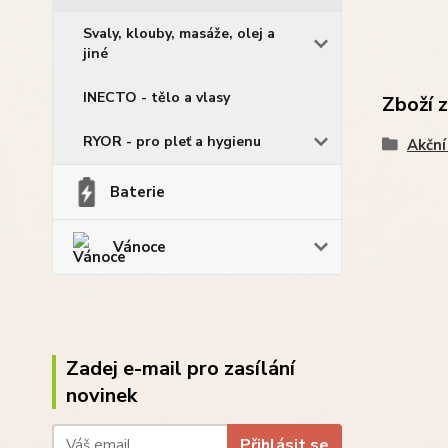
Svaly, klouby, masáže, olej a
jiné
INECTO - tělo a vlasy
Zboží 
RYOR - pro pleť a hygienu
Akční
Baterie
Vánoce
Zadej e-mail pro zasílání
novinek
Přihlásit se