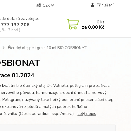
Přihlášení
CZK
adě dotazů zavolejte.
0
ks
 777 137 206
za
0,00 Kč
, 8-17 hod.)
Éterický olej petitgrain 10 ml BIO COSBIONAT
 COSBIONAT
race 01.2024
kvalitní bio éterický olej Dr. Valneta, pettigrain pro zažívací
 nervového původu, harmonizuje srdeční činnost a nervový
. Petitgrain, nazývaný také hořký pomeranč je esenciální olej,
je extrahován z plodů a malých jadérek hořkého
nčovníku (Citrus aurantium ssp. Amara)...
celý popis