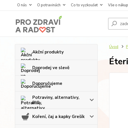
O nás
O potravinách
Co to vyzkoušet
Vše o náku
Úvod
P
Akční produkty
Éter
Doprodej ve slevě
Doporučujeme
Potraviny, alternativy,
BIO
Koření, čaj a kapky Grešík