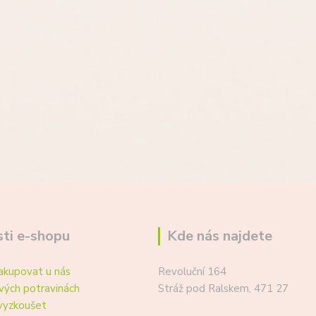
ti e-shopu
Kde nás najdete
akupovat u nás
Revoluční 164
vých potravinách
Stráž pod Ralskem, 471 27
vyzkoušet