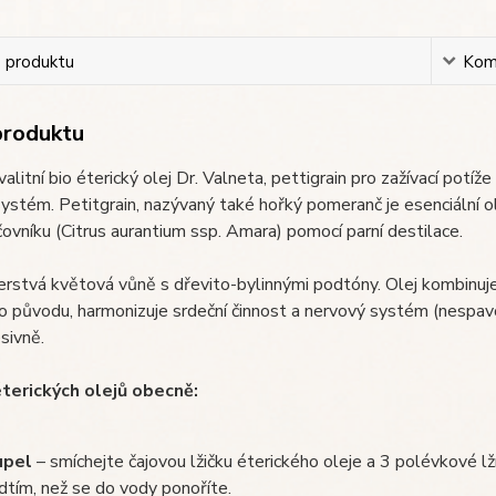
s produktu
Kom
produktu
alitní bio éterický olej Dr. Valneta, pettigrain pro zažívací potí
ystém. Petitgrain, nazývaný také hořký pomeranč je esenciální o
vníku (Citrus aurantium ssp. Amara) pomocí parní destilace.
rstvá květová vůně s dřevito-bylinnými podtóny. Olej kombinuje 
 původu, harmonizuje srdeční činnost a nervový systém (nespavo
sivně.
éterických olejů obecně:
upel
– smíchejte čajovou lžičku éterického oleje a 3 polévkové lž
dtím, než se do vody ponoříte.