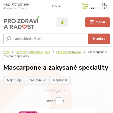
0
ks
+420 777 137 206
CZK
za
0,00 Kč
(Po-Pá, 8-17 hod.)
Menu
Hledat
Úvod
Potraviny, alternativy, BIO
Chlazené potraviny
Mascarpone a
zakysané speciality
Mascarpone a zakysané speciality
Nejnovější
Nejlevnější
Nejdražší
Zobrazuji 1-3 z 3
strana
z 1