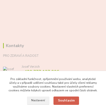
Kontakty
PRO ZDRAVÍ A RADOST
Josef Verzich
+420 777 137 206
(Po-Pá, 8-17 hod.)
Pro základní funkčnost, zpříjemnění používání webu, analytické
účely a v případě udělení souhlasu také pro účely cílení reklamy
info@prozdraviaradost.cz
využíváme soubory cookies. Nastavení vlastních preferencí
cookies můžete kdykoli upravit odkazem ve spodní části stránek.
Souhlasím
Nastavení