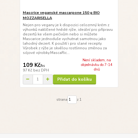
Mascrice veganské mascarpone 150 g BIO
MOZZARISELLA
Nejen pro vegany je k dispozici celozrnný krém z
výhonků naklíčené hnědé rýže, ideální pro přípravu
dezertů ke všem pečivům nebo si můžete
Mascarice jednoduše vychutnat samotnou jako
lahodný dezert. K použití i pro slané recepty.
Výrobek z rýže je skvělou rostlinnou změnou za
sójové výrobky.MascaRic...
Není skladem, na
109 Kč
objednávku do 7-14
/
ks
dnů
97 Kč
bez DPH
Přidat do košíku
strana
z 1