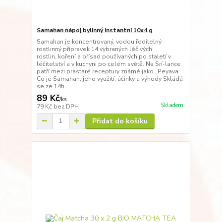
Samahan nápoj bylinný instantní 10x4 g
Samahan je koncentrovaný, vodou ředitelný
rostlinný přípravek 14 vybraných léčivých
rostlin, koření a přísad používaných po staletí v
léčitelství a v kuchyni po celém světě. Na Srí-lance
patří mezi prastaré receptury známé jako „Peyava.
Co je Samahan, jeho využití, účinky a výhody Skládá
se ze 14ti...
89 Kč
/
ks
Skladem
79 Kč
bez DPH
Přidat do košíku