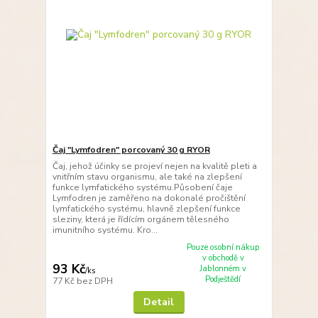
Čaj "Lymfodren" porcovaný 30 g RYOR
Čaj, jehož účinky se projeví nejen na kvalitě pleti a
vnitřním stavu organismu, ale také na zlepšení
funkce lymfatického systému.Působení čaje
Lymfodren je zaměřeno na dokonalé pročištění
lymfatického systému, hlavně zlepšení funkce
sleziny, která je řídícím orgánem tělesného
imunitního systému. Kro...
Pouze osobní nákup
v obchodě v
93 Kč
Jablonném v
/
ks
Podještědí
77 Kč
bez DPH
Detail