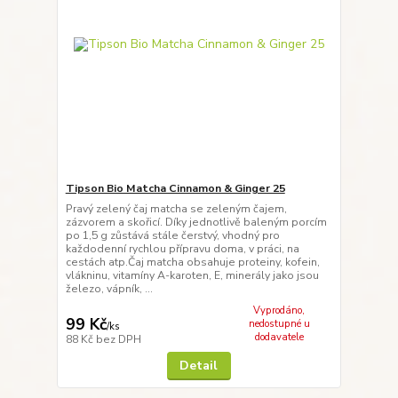
Tipson Bio Matcha Cinnamon & Ginger 25
Pravý zelený čaj matcha se zeleným čajem,
zázvorem a skořicí. Díky jednotlivě baleným porcím
po 1,5 g zůstává stále čerstvý, vhodný pro
každodenní rychlou přípravu doma, v práci, na
cestách atp.Čaj matcha obsahuje proteiny, kofein,
vlákninu, vitamíny A-karoten, E, minerály jako jsou
železo, vápník, ...
Vyprodáno,
99 Kč
nedostupné u
/
ks
dodavatele
88 Kč
bez DPH
Detail