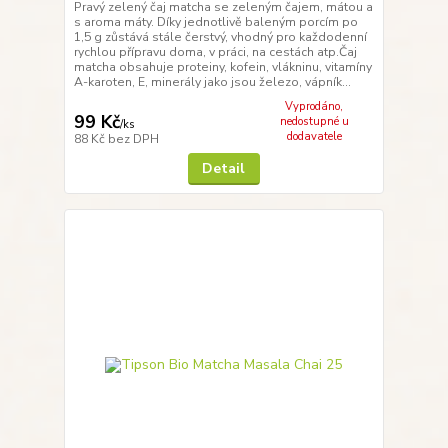
Pravý zelený čaj matcha se zeleným čajem, mátou a
s aroma máty. Díky jednotlivě baleným porcím po
1,5 g zůstává stále čerstvý, vhodný pro každodenní
rychlou přípravu doma, v práci, na cestách atp.Čaj
matcha obsahuje proteiny, kofein, vlákninu, vitamíny
A-karoten, E, minerály jako jsou železo, vápník...
Vyprodáno,
99 Kč
nedostupné u
/
ks
dodavatele
88 Kč
bez DPH
Detail