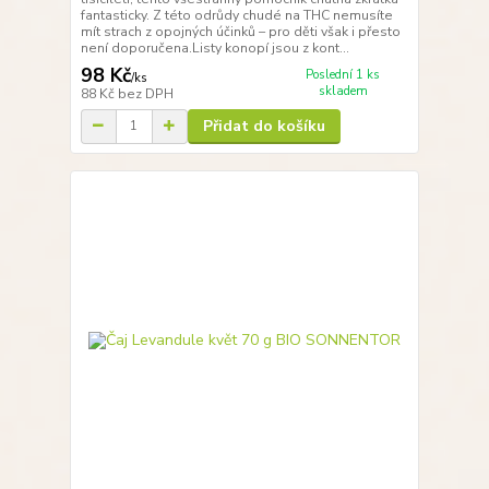
fantasticky. Z této odrůdy chudé na THC nemusíte
mít strach z opojných účinků – pro děti však i přesto
není doporučena.Listy konopí jsou z kont...
98 Kč
Poslední 1 ks
/
ks
skladem
88 Kč
bez DPH
Přidat do košíku