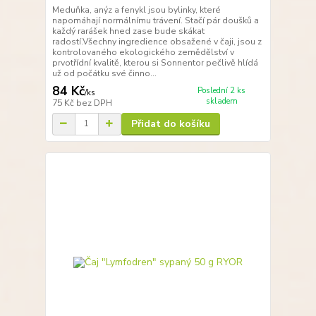
Meduňka, anýz a fenykl jsou bylinky, které
napomáhají normálnímu trávení. Stačí pár doušků a
každý rarášek hned zase bude skákat
radostí.Všechny ingredience obsažené v čaji, jsou z
kontrolovaného ekologického zemědělství v
prvotřídní kvalitě, kterou si Sonnentor pečlivě hlídá
už od počátku své činno...
84 Kč
Poslední 2 ks
/
ks
skladem
75 Kč
bez DPH
Přidat do košíku