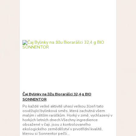
Čaj Bylinky na žížu Biorarášci 32,4 g BIO
SONNENTOR
Po každé velké aktivitě uhasí velkou žízeň tato
osvěžující bylinková směs, která zachutná všem
malým i větším raráškům. Horký v zimě, vychlazený v
horkých letních dnech.Všechny ingredience
obsažené v čaji, jsou z kontrolovaného
ekologického zemědělství v prvotřídní kvalitě,
kterou si Sonnentor pečli...