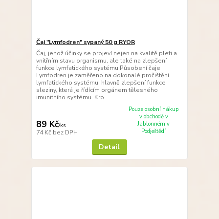
Čaj "Lymfodren" sypaný 50 g RYOR
Čaj, jehož účinky se projeví nejen na kvalitě pleti a
vnitřním stavu organismu, ale také na zlepšení
funkce lymfatického systému.Působení čaje
Lymfodren je zaměřeno na dokonalé pročištění
lymfatického systému, hlavně zlepšení funkce
sleziny, která je řídícím orgánem tělesného
imunitního systému. Kro...
Pouze osobní nákup
v obchodě v
89 Kč
Jablonném v
/
ks
Podještědí
74 Kč
bez DPH
Detail