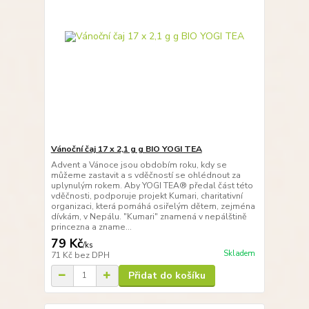
Vánoční čaj 17 x 2,1 g g BIO YOGI TEA
Advent a Vánoce jsou obdobím roku, kdy se
můžeme zastavit a s vděčností se ohlédnout za
uplynulým rokem. Aby YOGI TEA® předal část této
vděčnosti, podporuje projekt Kumari, charitativní
organizaci, která pomáhá osiřelým dětem, zejména
dívkám, v Nepálu. "Kumari" znamená v nepálštině
princezna a zname...
79 Kč
/
ks
Skladem
71 Kč
bez DPH
Přidat do košíku