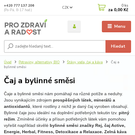
0
ks
+420 777 137 206
CZK
za
0,00 Kč
(Po-Pá, 8-17 hod.)
Menu
Hledat
Úvod
Potraviny, alternativy, BIO
Šťávy, voda, čaj a káva
Čaj a
bylinné směsi
Čaj a bylinné směsi
Čaje a bylinné směsi nám pomáhají na různé potíže a neduhy.
Jsou vynikajícím zdrojem
prospěšných látek, minerálů a
antioxidantů
, které rostliny z nichž je daný čaj vyroben obsahují.
Bylinné čaje jsou ideální na doplnění potřebných tekutin tzv.
pitný
režim
. Zmíněné účinky a přísun potřebných látek vám pomohou
vyřešit například skvělé
bylinné směsi značky Rej, čaj Active,
Energie, Herbal, Fitness, Detoxikace a Relaxace. Zelná káva