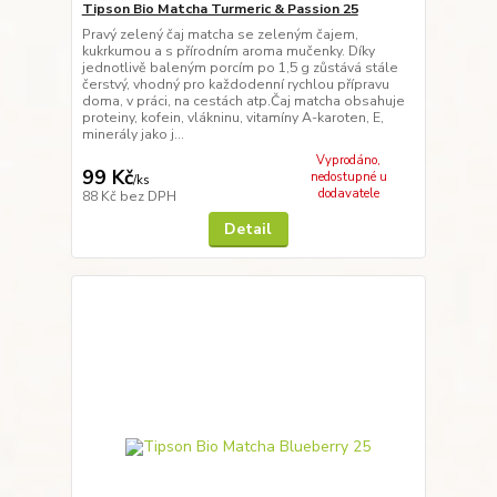
Tipson Bio Matcha Turmeric & Passion 25
Pravý zelený čaj matcha se zeleným čajem,
kukrkumou a s přírodním aroma mučenky. Díky
jednotlivě baleným porcím po 1,5 g zůstává stále
čerstvý, vhodný pro každodenní rychlou přípravu
doma, v práci, na cestách atp.Čaj matcha obsahuje
proteiny, kofein, vlákninu, vitamíny A-karoten, E,
minerály jako j...
Vyprodáno,
99 Kč
nedostupné u
/
ks
dodavatele
88 Kč
bez DPH
Detail