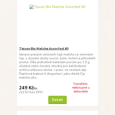
Tipson Bio Matcha Assorted 60
Variace pravých zelených čajů matcha se zelenými
čaji, s různými druhy ovoce, bylin, koření a přírodním
aroma. Díky jednotlivě baleným porcím po 1,5 g
zůstává stále čerstvý, vhodný pro každodenní
rychlou přípravu doma, v práci, na cestách atp.
Papírová krabice k degustaci i jako dárek.Čaj
matcha obs...
Vyprodáno,
249 Kč
nedostupné u
/
ks
dodavatele
222 Kč
bez DPH
Detail