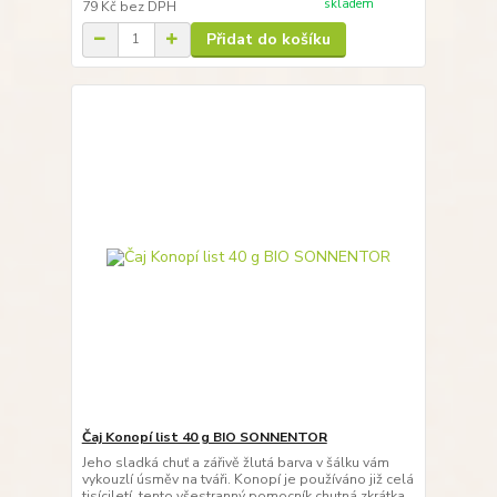
skladem
79 Kč
bez DPH
Přidat do košíku
Čaj Konopí list 40 g BIO SONNENTOR
Jeho sladká chuť a zářivě žlutá barva v šálku vám
vykouzlí úsměv na tváři. Konopí je používáno již celá
tisíciletí, tento všestranný pomocník chutná zkrátka