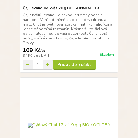
Čaj Levandule květ 70 g BIO SONNENTOR
Čaj z květů levandule navodí příjemný pocit a
harmonii. Voní kořeněně sladce s tóny citronu a
máty. Chuť je květinová, sladká, malinko nahořklá a
lehce připomíná rozmarýn. Krásná žluto-fialová
barva nálevu neujde vaši pozornosti. Čaj chutná
horký, vlažný i jako ledový čaj v letním období.TIP:
Pro vy...
109 Kč
/
ks
Skladem
97 Kč
bez DPH
Přidat do košíku