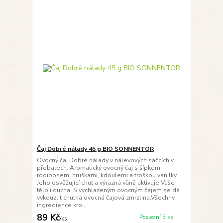
Čaj Dobré nálady 45 g BIO SONNENTOR
Ovocný čaj Dobré nálady v nálevových sáčcích v
přebalech. Aromatický ovocný čaj s šípkem,
rooibosem, hruškami, kdoulemi a troškou vanilky.
Jeho osvěžující chuť a výrazná vůně aktivuje Vaše
tělo i ducha. S vychlazeným ovocným čajem se dá
vykouzlit chutná ovocná čajová zmrzlina.Všechny
ingredience kro...
89 Kč
Poslední 3 ks
/
ks