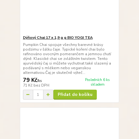
Dýňový Chai 17 x 1,9 g g BIO YOGI TEA
Pumpkin Chai spojuje všechny barevné krásy
podzimu v šálku čaje. Typické koření chai bylo
rafinováno ovocným pomerančem a jemnou chutí
dýně. Klasické chai se zvláštním twistem. Tento
ajurvédský čaj si můžete vychutnat také slazený a
podávaný s mlékem nebo veganskou
alternativou.Čaj je skutečně výteč...
79 Kč
Posledních 6 ks
/
ks
skladem
71 Kč
bez DPH
Přidat do košíku