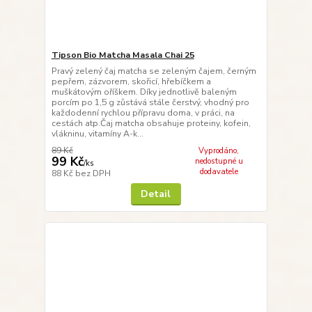
Tipson Bio Matcha Masala Chai 25
Pravý zelený čaj matcha se zeleným čajem, černým
pepřem, zázvorem, skořicí, hřebíčkem a
muškátovým oříškem. Díky jednotlivě baleným
porcím po 1,5 g zůstává stále čerstvý, vhodný pro
každodenní rychlou přípravu doma, v práci, na
cestách atp.Čaj matcha obsahuje proteiny, kofein,
vlákninu, vitamíny A-k...
89 Kč
Vyprodáno,
99 Kč
nedostupné u
/
ks
dodavatele
88 Kč
bez DPH
Detail