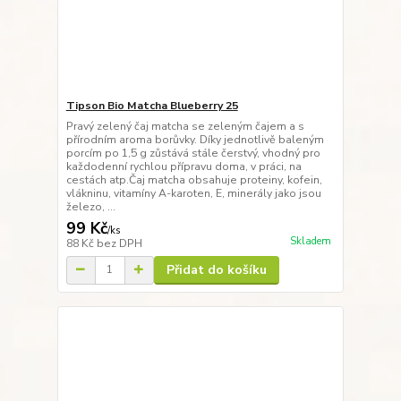
Tipson Bio Matcha Blueberry 25
Pravý zelený čaj matcha se zeleným čajem a s
přírodním aroma borůvky. Díky jednotlivě baleným
porcím po 1,5 g zůstává stále čerstvý, vhodný pro
každodenní rychlou přípravu doma, v práci, na
cestách atp.Čaj matcha obsahuje proteiny, kofein,
vlákninu, vitamíny A-karoten, E, minerály jako jsou
železo, ...
99 Kč
/
ks
Skladem
88 Kč
bez DPH
Přidat do košíku