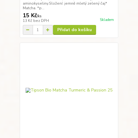
aminokyseliny.Složení: jemně mletý zelený čaj*
Matcha. *p...
15 Kč
/
ks
Skladem
13 Kč
bez DPH
Přidat do košíku