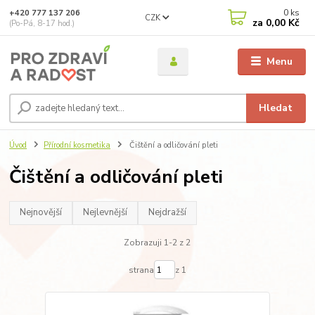
0
ks
+420 777 137 206
CZK
za
0,00 Kč
(Po-Pá, 8-17 hod.)
Menu
Hledat
Úvod
Přírodní kosmetika
Čištění a odličování pleti
Čištění a odličování pleti
Nejnovější
Nejlevnější
Nejdražší
Zobrazuji 1-2 z 2
strana
z 1