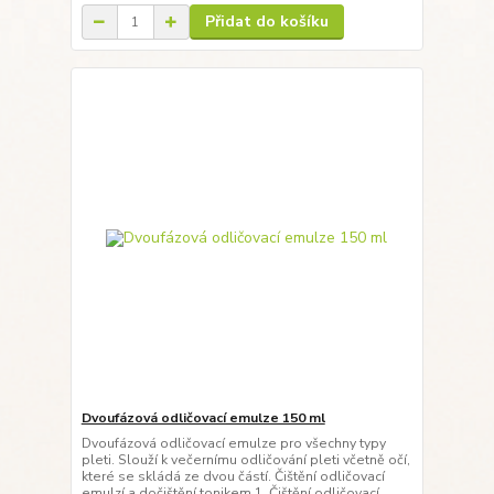
Přidat do košíku
Dvoufázová odličovací emulze 150 ml
Dvoufázová odličovací emulze pro všechny typy
pleti. Slouží k večernímu odličování pleti včetně očí,
které se skládá ze dvou částí. Čištění odličovací
emulzí a dočištění tonikem.1. Čištění odličovací