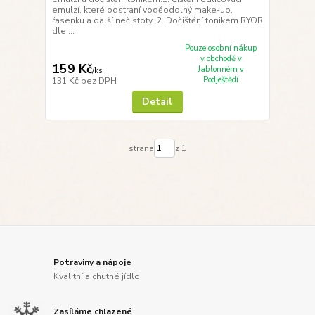
emulzí, které odstraní voděodolný make-up,
řasenku a další nečistoty .2. Dočištění tonikem RYOR
dle ...
Pouze osobní nákup
v obchodě v
159 Kč
Jablonném v
/
ks
Podještědí
131 Kč
bez DPH
Detail
strana
z 1
Potraviny a nápoje
Kvalitní a chutné jídlo
Zasíláme chlazené