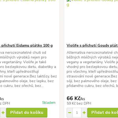
s příchutí Eidamu plátky 100 g
Violife s příchutí Goudy plá
iva nerozeznatelné chuti od
Alternativa nerozeznatelné ch
mléčných výrobků nejen pro
běžných mléčných výrobků nej
 vegetariány. Violife je také
vegany a vegetariány. Violife j
ro bezlepkovou dietu, diabetiky a
vhodný pro bezlepkovou dietu,
hny, kteří upřednostňují
pro všechny, kteří upřednostňu
ní nové generace.Bez laktózy, bez
stravování nové generace.Bez 
z palmového oleje, bez lepku, bez
sóji, bez palmového oleje, bez
o cukru, bez ořechů, bez...
přidaného cukru, bez ořechů, b
66 Kč
/
ks
/
ks
Skladem
z DPH
59 Kč
bez DPH
Přidat do košíku
Přidat do ko