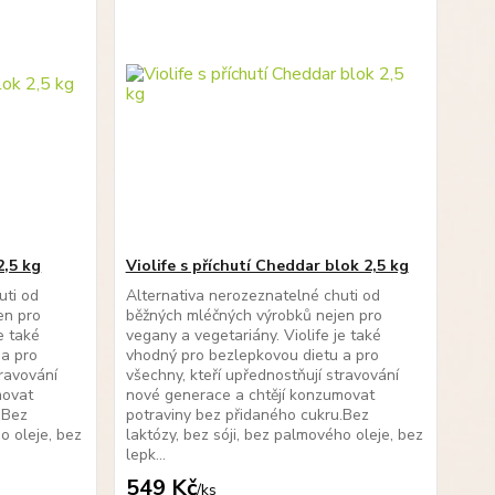
2,5 kg
Violife s příchutí Cheddar blok 2,5 kg
uti od
Alternativa nerozeznatelné chuti od
en pro
běžných mléčných výrobků nejen pro
e také
vegany a vegetariány. Violife je také
 a pro
vhodný pro bezlepkovou dietu a pro
travování
všechny, kteří upřednostňují stravování
movat
nové generace a chtějí konzumovat
.Bez
potraviny bez přidaného cukru.Bez
o oleje, bez
laktózy, bez sóji, bez palmového oleje, bez
lepk...
549 Kč
/
ks