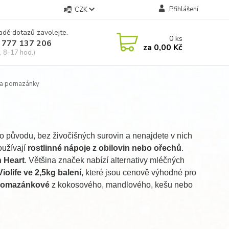
Přihlášení
CZK
adě dotazů zavolejte.
0
ks
 777 137 206
za
0,00 Kč
, 8-17 hod.)
y a pomazánky
ho původu, bez živočišných surovin a nenajdete v nich
oužívají
rostlinné nápoje z obilovin nebo ořechů
.
n Heart
. Většina značek nabízí alternativy mléčných
iolife ve 2,5kg balení
, které jsou cenově výhodné pro
a pomazánkové
z kokosového, mandlového, kešu nebo