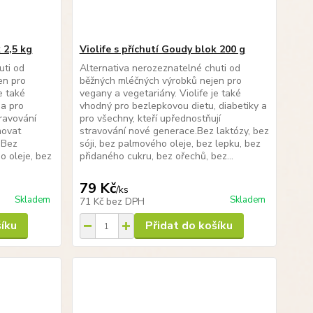
 2,5 kg
Violife s příchutí Goudy blok 200 g
uti od
Alternativa nerozeznatelné chuti od
en pro
běžných mléčných výrobků nejen pro
e také
vegany a vegetariány. Violife je také
 a pro
vhodný pro bezlepkovou dietu, diabetiky a
travování
pro všechny, kteří upřednostňují
movat
stravování nové generace.Bez laktózy, bez
.Bez
sóji, bez palmového oleje, bez lepku, bez
o oleje, bez
přidaného cukru, bez ořechů, bez...
79 Kč
/
ks
Skladem
Skladem
71 Kč
bez DPH
šíku
Přidat do košíku