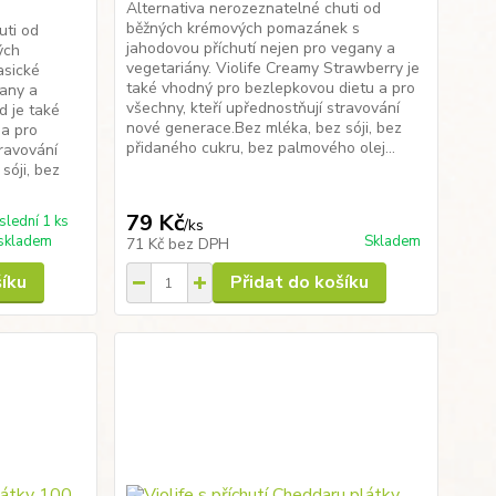
Alternativa nerozeznatelné chuti od
běžných krémových pomazánek s
uti od
jahodovou příchutí nejen pro vegany a
ých
vegetariány. Violife Creamy Strawberry je
asické
také vhodný pro bezlepkovou dietu a pro
gany a
všechny, kteří upřednostňují stravování
d je také
nové generace.Bez mléka, bez sóji, bez
 a pro
přidaného cukru, bez palmového olej...
travování
sóji, bez
79 Kč
slední 1 ks
/
ks
skladem
Skladem
71 Kč
bez DPH
šíku
Přidat do košíku