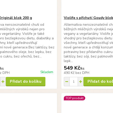
Originál blok 200 g
Violife s příchutí Goudy blok
iva nerozeznatelné chuti od
Alternativa nerozeznatelné ch
mléčných výrobků nejen pro
běžných mléčných výrobků nej
 vegetariány. Violife je také
vegany a vegetariány. Violife j
ro bezlepkovou dietu, diabetiky a
vhodný pro bezlepkovou dietu
hny, kteří upřednostňují
všechny, kteří upřednostňují s
ní nové generace.Bez laktózy, bez
nové generace a chtějí konzu
z palmového oleje, bez lepku, bez
potraviny bez přidaného cukru
o cukru, bez ořechů, bez...
laktózy, bez sóji, bez palmovéh
lepk...
549 Kč
/
ks
/
ks
Skladem
z DPH
490 Kč
bez DPH
Přidat do košíku
Přidat do ko
TOP produkt