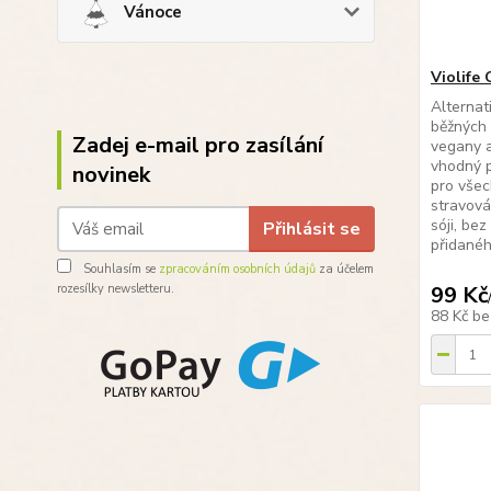
Vánoce
Violife 
Alternat
běžných 
Zadej e-mail pro zasílání
vegany a
vhodný p
novinek
pro všec
stravová
sóji, be
Přihlásit se
přidanéh
Souhlasím se
zpracováním osobních údajů
za účelem
rozesílky newsletteru.
99 Kč
88 Kč
be