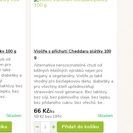
tky 100 g
Violife s příchutí Cheddaru plátky 100
g
uti od
en pro
Alternativa nerozeznatelné chuti od
e také
běžných mléčných výrobků nejen pro
 diabetiky a
vegany a vegetariány. Violife je také
jí
vhodný pro bezlepkovou dietu, diabetiky a
laktózy, bez
pro všechny, kteří upřednostňují
 lepku, bez
stravování nové generace. Bez laktózy,
ez...
bez sóji, bez palmového oleje, bez lepku,
bez přidaného cukru, bez ořechů, be...
66 Kč
/
ks
Skladem
Skladem
59 Kč
bez DPH
šíku
Přidat do košíku