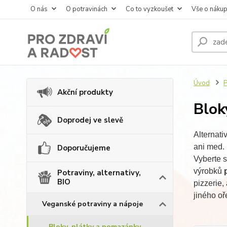
O nás
O potravinách
Co to vyzkoušet
Vše o náku
Úvod
P
Akční produkty
Blok
Doprodej ve slevě
Alternati
ani med. 
Doporučujeme
Vyberte 
výrobků
p
Potraviny, alternativy,
BIO
pizzerie,
jiného o
Veganské potraviny a nápoje
Bloky, plátky a pomazánky