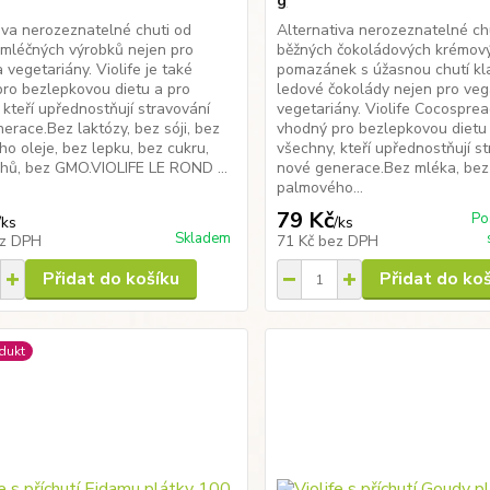
g
iva nerozeznatelné chuti od
Alternativa nerozeznatelné ch
mléčných výrobků nejen pro
běžných čokoládových krémov
 vegetariány. Violife je také
pomazánek s úžasnou chutí kl
ro bezlepkovou dietu a pro
ledové čokolády nejen pro ve
 kteří upřednostňují stravování
vegetariány. Violife Cocosprea
erace.Bez laktózy, bez sóji, bez
vhodný pro bezlepkovou dietu
o oleje, bez lepku, bez cukru,
všechny, kteří upřednostňují s
hů, bez GMO.VIOLIFE LE ROND ...
nové generace.Bez mléka, bez 
palmového...
79 Kč
Po
/
ks
/
ks
Skladem
z DPH
71 Kč
bez DPH
Přidat do košíku
Přidat do ko
dukt