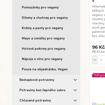
g
Alternat
Pomazánky pro vegany
běžných 
vegany a
Džemy a chutney pro vegany
vhodný p
všechny,
nové gen
Krémy a pasty pro vegany
palmovéh
bez ořec
Mayo a omáčky pro vegany
96 Kč
Hotové pokrmy pro vegany
86 Kč
be
Nápoje a víno pro vegany
Pouze na objednávku, Vegan
TOP pro
Bezlepkové potraviny
Potraviny bez řepného cukru
Chlazené potraviny