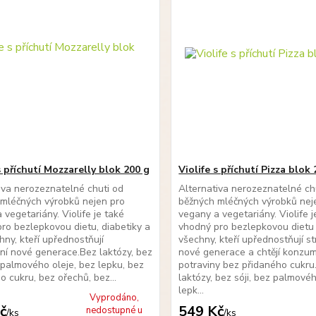
s příchutí Mozzarelly blok 200 g
Violife s příchutí Pizza blok 
iva nerozeznatelné chuti od
Alternativa nerozeznatelné ch
mléčných výrobků nejen pro
běžných mléčných výrobků nej
 vegetariány. Violife je také
vegany a vegetariány. Violife j
ro bezlepkovou dietu, diabetiky a
vhodný pro bezlepkovou dietu
hny, kteří upřednostňují
všechny, kteří upřednostňují s
ní nové generace.Bez laktózy, bez
nové generace a chtějí konzu
z palmového oleje, bez lepku, bez
potraviny bez přidaného cukru
o cukru, bez ořechů, bez...
laktózy, bez sóji, bez palmovéh
lepk...
Vyprodáno,
č
549 Kč
nedostupné u
/
ks
/
ks