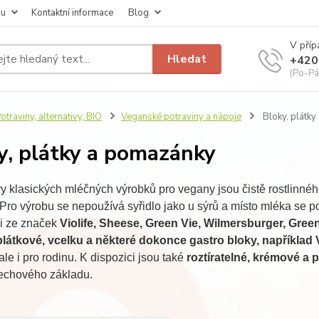
pu
Kontaktní informace
Blog
V příp
Hledat
+420
(Po-Pá
otraviny, alternativy, BIO
Veganské potraviny a nápoje
Bloky, plátk
y, plátky a pomazánky
vy klasických mléčných výrobků pro vegany jsou čistě rostlinné
Pro výrobu se nepoužívá syřidlo jako u sýrů a místo mléka se p
si ze značek
Violife, Sheese, Green Vie, Wilmersburger, Gree
látkové, vcelku a některé dokonce gastro bloky, například V
 ale i pro rodinu. K dispozici jsou také
roztíratelné, krémové 
řechového základu.