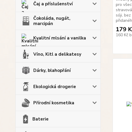
Čaj a příslušenství
pro všec
stravová
sóji, be
Čokoláda, nugát,
přidanéh
marcipán
179 K
160 Kč
b
Kvalitní mlsání a vanilka
Víno, Kitl a delikatesy
Dárky, blahopřání
Ekologická drogerie
Přírodní kosmetika
Baterie