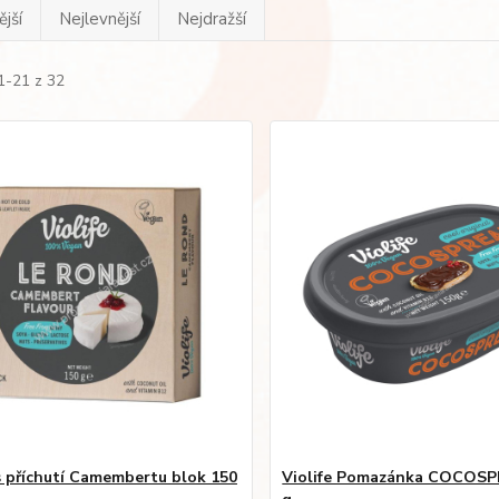
jší
Nejlevnější
Nejdražší
1-21 z 32
 s příchutí Camembertu blok 150
Violife Pomazánka COCOS