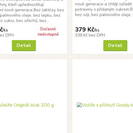
nové generace a chtějí vyřadit 
hny, kteří upřednostňují
potraviny s přidaným cukrem.B
ní nové generace.Bez laktózy, bez
bez sóji, bez palmového oleje, 
z palmového oleje, bez lepku, bez
o cukru, bez ořechů, bez...
č
379 Kč
Dočasně
/
ks
/
ks
nedostupné
ez DPH
338 Kč
bez DPH
Detail
Detail