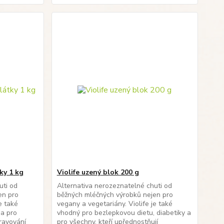
tky 1 kg
Violife uzený blok 200 g
uti od
Alternativa nerozeznatelné chuti od
en pro
běžných mléčných výrobků nejen pro
e také
vegany a vegetariány. Violife je také
 a pro
vhodný pro bezlepkovou dietu, diabetiky a
travování
pro všechny, kteří upřednostňují