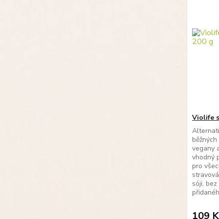
Violife 
Alternat
běžných 
vegany a
vhodný p
pro všec
stravová
sóji, be
přidanéh
109 K