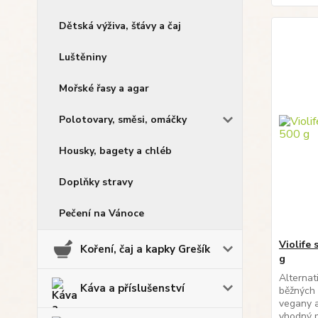
Dětská výživa, šťávy a čaj
Luštěniny
Mořské řasy a agar
Polotovary, směsi, omáčky
Housky, bagety a chléb
Doplňky stravy
Pečení na Vánoce
Violife 
Koření, čaj a kapky Grešík
g
Alternat
Káva a příslušenství
běžných 
vegany a
vhodný p