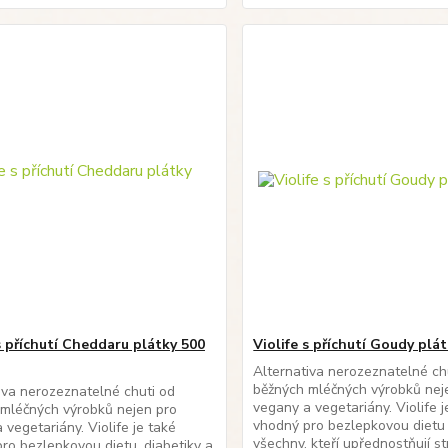
s příchutí Cheddaru plátky 500
Violife s příchutí Goudy plá
Alternativa nerozeznatelné ch
běžných mléčných výrobků nej
iva nerozeznatelné chuti od
vegany a vegetariány. Violife j
mléčných výrobků nejen pro
vhodný pro bezlepkovou dietu
 vegetariány. Violife je také
všechny, kteří upřednostňují s
ro bezlepkovou dietu, diabetiky a