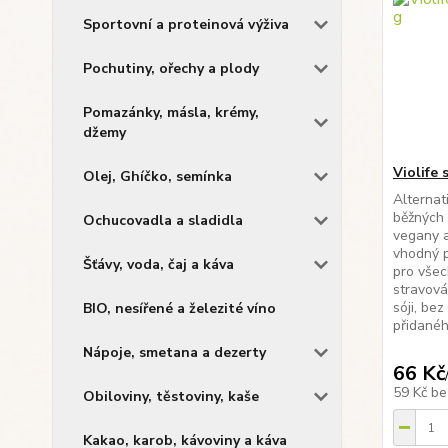
Sportovní a proteinová výživa
Pochutiny, ořechy a plody
Pomazánky, másla, krémy,
džemy
Violife 
Olej, Ghíčko, semínka
Alternat
běžných 
Ochucovadla a sladidla
vegany a
vhodný p
Šťávy, voda, čaj a káva
pro všec
stravová
sóji, be
BIO, nesířené a železité víno
přidanéh
Nápoje, smetana a dezerty
66 Kč
59 Kč
be
Obiloviny, těstoviny, kaše
Kakao, karob, kávoviny a káva