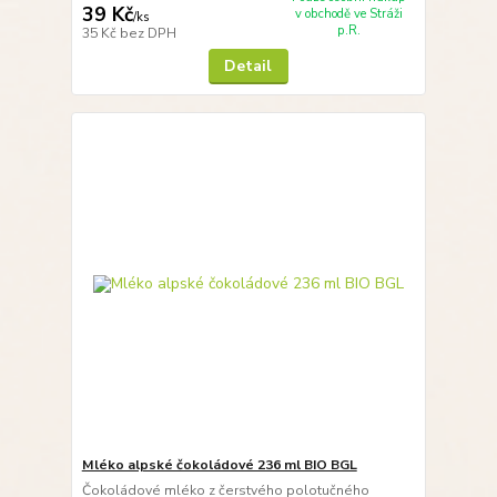
39 Kč
v obchodě ve Stráži
/
ks
p.R.
35 Kč
bez DPH
Detail
Mléko alpské čokoládové 236 ml BIO BGL
Čokoládové mléko z čerstvého polotučného