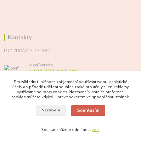
Kontakty
PRO ZDRAVÍ A RADOST
Josef Verzich
+420 777 137 206
(Po-Pá, 8-17 hod.)
Pro základní funkčnost, zpříjemnění používání webu, analytické
účely a v případě udělení souhlasu také pro účely cílení reklamy
info@prozdraviaradost.cz
využíváme soubory cookies. Nastavení vlastních preferencí
cookies můžete kdykoli upravit odkazem ve spodní části stránek.
Souhlasím
Nastavení
Souhlas můžete odmítnout
zde
.