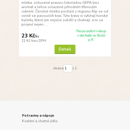
mléka, ochucené pravou čokoládou GEPA bez
aromat a lehce oslazené přírodním třtinovým
cukrem. Čerstvé mléko pochází z regionu Alp se od
volně se pasoucích krav. Tyto krávy si vybírají horské
bylinky, které jim nejvíce svědčí a chutnají, a to se
projeví nejen ...
Pouze osobní nákup
23 Kč
v obchodě ve Stráži
/
ks
p.R.
21 Kč
bez DPH
Detail
strana
z 1
Potraviny a nápoje
Kvalitní a chutné jídlo