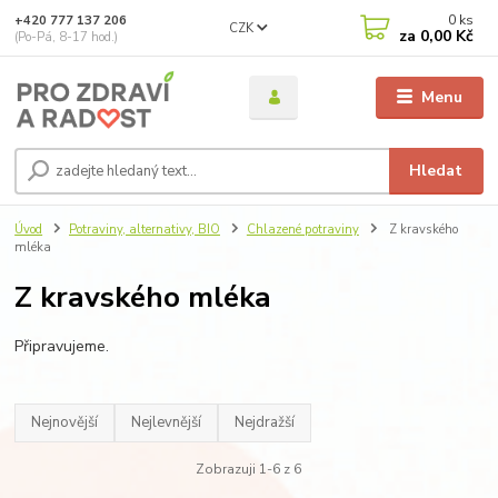
0
ks
+420 777 137 206
CZK
za
0,00 Kč
(Po-Pá, 8-17 hod.)
Menu
Hledat
Úvod
Potraviny, alternativy, BIO
Chlazené potraviny
Z kravského
mléka
Z kravského mléka
Připravujeme.
Nejnovější
Nejlevnější
Nejdražší
Zobrazuji 1-6 z 6