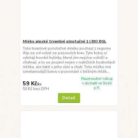
Mléko alpské trvanlivé plnotučné 1 l BIO BGL
Toto trvanlivé polotučné mléko pochází z regionu
Alp se od volně se pasoucích krav. Tyto krávy si
vybírají horské bylinky, které jim nejvíce svědčí a
chutnají, a to se projeví nejen v nutričních hodnotách
mléka, ale také v jeho vůni a chuti. Toto mléko má
smetanovější barvu v porovnání s běžným mlék...
Pouze osobní nákup
59 Kč
v obchodě ve Stráži
/
ks
p.R.
53 Kč
bez DPH
Detail