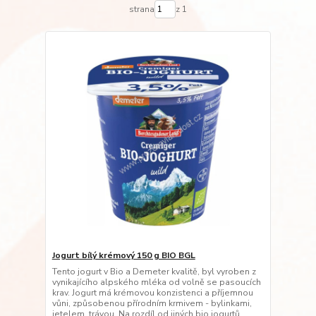
strana
z 1
Jogurt bílý krémový 150 g BIO BGL
Tento jogurt v Bio a Demeter kvalitě, byl vyroben z
vynikajícího alpského mléka od volně se pasoucích
krav. Jogurt má krémovou konzistenci a příjemnou
vůni, způsobenou přírodním krmivem - bylinkami,
jetelem, trávou. Na rozdíl od jiných bio jogurtů