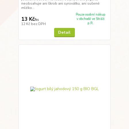
neobsahuje ani škrob ani syrovátku, ani sušené
mléko...
Pouze osobní nákup
13 Kč
v obchodě ve Stráži
/
ks
p.R.
12 Kč
bez DPH
Detail