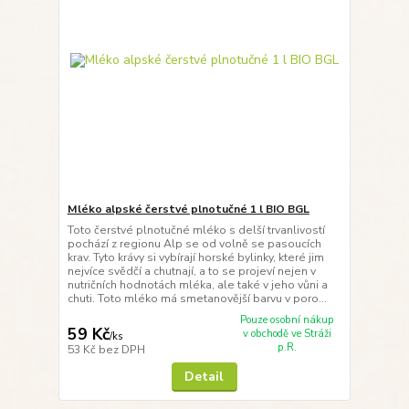
Mléko alpské čerstvé plnotučné 1 l BIO BGL
Toto čerstvé plnotučné mléko s delší trvanlivostí
pochází z regionu Alp se od volně se pasoucích
krav. Tyto krávy si vybírají horské bylinky, které jim
nejvíce svědčí a chutnají, a to se projeví nejen v
nutričních hodnotách mléka, ale také v jeho vůni a
chuti. Toto mléko má smetanovější barvu v poro...
Pouze osobní nákup
59 Kč
v obchodě ve Stráži
/
ks
p.R.
53 Kč
bez DPH
Detail