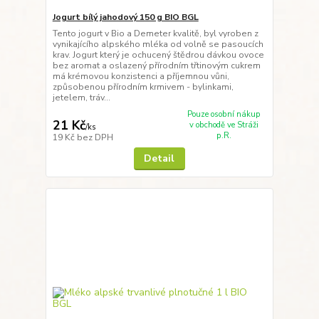
Jogurt bílý jahodový 150 g BIO BGL
Tento jogurt v Bio a Demeter kvalitě, byl vyroben z
vynikajícího alpského mléka od volně se pasoucích
krav. Jogurt který je ochucený štědrou dávkou ovoce
bez aromat a oslazený přírodním třtinovým cukrem
má krémovou konzistenci a příjemnou vůni,
způsobenou přírodním krmivem - bylinkami,
jetelem, tráv...
Pouze osobní nákup
21 Kč
v obchodě ve Stráži
/
ks
p.R.
19 Kč
bez DPH
Detail