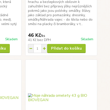
, která
hrachu a bezlepkových obilovin k
sický
zahuštění bez přípravy jíšky nejrůznějších
pokrmů jako jsou polévky, omáčky, šťávy,
žádné
jako základ pro pomazánky, dresinky,
o, med),
omáčky.Náhrada vajec - do těsta nebo do
 velmi sytý
směsi na placky či bramboráky, v t...
46 Kč
/
ks
Skladem
Skladem
41 Kč
bez DPH
šíku
Přidat do košíku