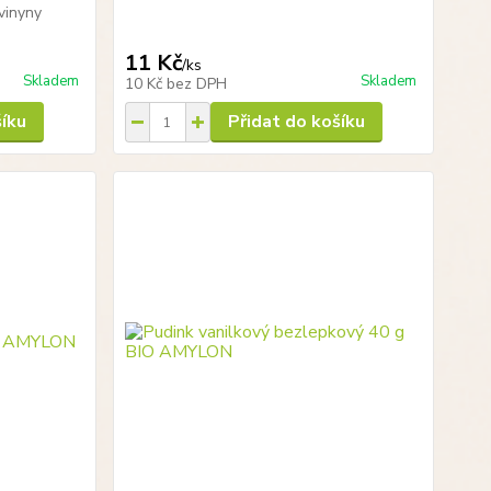
 vinyny
11 Kč
/
ks
Skladem
Skladem
10 Kč
bez DPH
šíku
Přidat do košíku