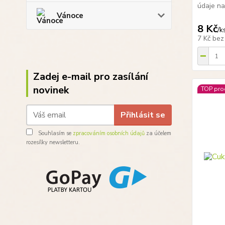
údaje na 
Vánoce
8 Kč
/
k
7 Kč
bez
Zadej e-mail pro zasílání
novinek
TOP pro
Přihlásit se
Souhlasím se
zpracováním osobních údajů
za účelem
rozesílky newsletteru.