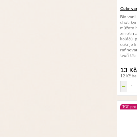
Cukr va
Bio vani
chuti ky
můžete h
zmrzlin 
koláčů, 
cukr je 
rafinova
tvoří třti
13 Kč
12 Kč
be
TOP pro