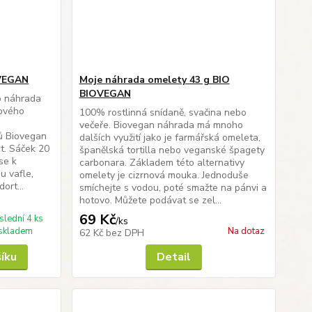
OVEGAN
Moje náhrada omelety 43 g BIO
BIOVEGAN
o náhrada
jového
100% rostlinná snídaně, svačina nebo
a
večeře. Biovegan náhrada má mnoho
ů Biovegan
dalších využití jako je farmářská omeleta,
t. Sáček 20
španělská tortilla nebo veganské špagety
se k
carbonara. Základem této alternativy
ou vafle,
omelety je cizrnová mouka. Jednoduše
ort...
smíchejte s vodou, poté smažte na pánvi a
hotovo. Můžete podávat se zel...
69 Kč
slední 4 ks
/
ks
skladem
Na dotaz
62 Kč
bez DPH
šíku
Detail