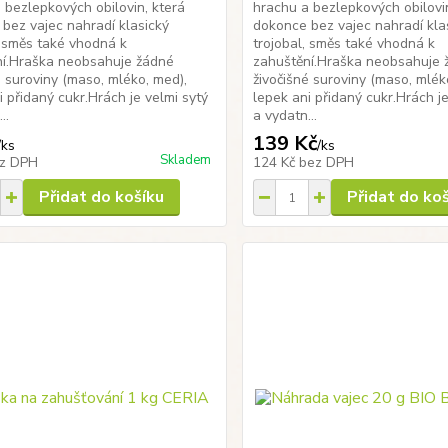
 bezlepkových obilovin, která
hrachu a bezlepkových obilovin
bez vajec nahradí klasický
dokonce bez vajec nahradí kla
, směs také vhodná k
trojobal, směs také vhodná k
ní.Hraška neobsahuje žádné
zahuštění.Hraška neobsahuje 
é suroviny (maso, mléko, med),
živočišné suroviny (maso, mlék
i přidaný cukr.Hrách je velmi sytý
lepek ani přidaný cukr.Hrách je
..
a vydatn...
139 Kč
/
ks
/
ks
Skladem
z DPH
124 Kč
bez DPH
Přidat do košíku
Přidat do ko