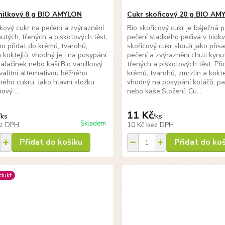
nilkový 8 g BIO AMYLON
Cukr skořicový 20 g BIO A
lkový cukr na pečení a zvýraznění
Bio skořicový cukr je báječná 
nutých, třených a piškotových těst,
pečení sladkého pečiva v biokva
o přidat do krémů, tvarohů,
skořicový cukr slouží jako přís
a koktejlů, vhodný je i na posypání
pečení a zvýraznění chuti kynu
palačinek nebo kaší.Bio vanilkový
třených a piškotových těst. Př
kvalitní alternativou běžného
krémů, tvarohů, zmrzlin a kokte
ného cukru. Jako hlavní složku
vhodný na posypání koláčů, pa
nový ...
nebo kaše.Složení: Cu...
11 Kč
/
ks
/
ks
Skladem
z DPH
10 Kč
bez DPH
Přidat do košíku
Přidat do ko
dukt