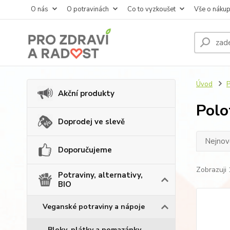
O nás
O potravinách
Co to vyzkoušet
Vše o náku
Úvod
P
Akční produkty
Polo
Doprodej ve slevě
Nejnově
Doporučujeme
Zobrazuji 
Potraviny, alternativy,
BIO
Veganské potraviny a nápoje
Bloky, plátky a pomazánky