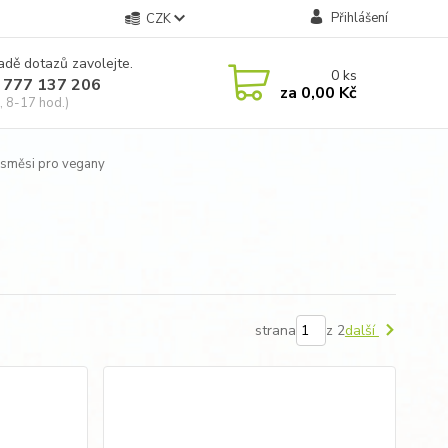
Přihlášení
CZK
adě dotazů zavolejte.
0
ks
 777 137 206
za
0,00 Kč
, 8-17 hod.)
 směsi pro vegany
strana
z 2
další