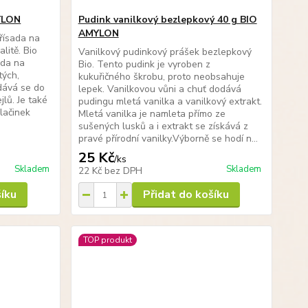
MYLON
Pudink vanilkový bezlepkový 40 g BIO
AMYLON
přísada na
litě. Bio
Vanilkový pudinkový prášek bezlepkový
ada na
Bio. Tento pudink je vyroben z
tých,
kukuřičného škrobu, proto neobsahuje
idává se do
lepek. Vanilkovou vůni a chuť dodává
jlů. Je také
pudingu mletá vanilka a vanilkový extrakt.
lačinek
Mletá vanilka je namleta přímo ze
sušených lusků a i extrakt se získává z
pravé přírodní vanilky.Výborně se hodí n...
25 Kč
/
ks
Skladem
Skladem
22 Kč
bez DPH
šíku
Přidat do košíku
TOP produkt