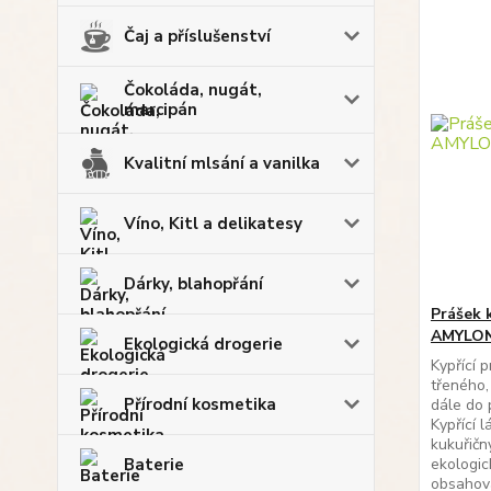
Čaj a příslušenství
Čokoláda, nugát,
marcipán
Kvalitní mlsání a vanilka
Víno, Kitl a delikatesy
Dárky, blahopřání
Prášek k
AMYLO
Ekologická drogerie
Kypřící 
třeného,
Přírodní kosmetika
dále do 
Kypřící l
kukuřičn
Baterie
ekologic
obsahova