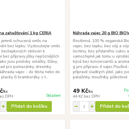
na zahušťování 1 kg CERIA
Náhrada vajec 20 g BIO BI
- jemně ochucená směs na
Rostlinná, 100 % veganská Bi
ání bez lepku. Vyzkoušejte směs
vajec, bez lepku, bez sóji a só
 bezlepkových obilovin k
lecitinu, bez přidaného cukru 
í bez přípravy jíšky nejrůznějších
samozřejmě jak tomu u výrobk
ako jsou polévky, omáčky, šťávy,
bývá bez konzervantů a aroma
lad pro pomazánky, dresinky,
g pro přípravu 4 vajec.Používá 
áhrada vajec - do těsta nebo do
přípravě sladkých jídel, jako js
placky či bramboráky, v t...
palačinky, moučníky, piškotové d
č
49 Kč
Po
/
ks
/
ks
Skladem
ez DPH
44 Kč
bez DPH
Přidat do košíku
Přidat do ko