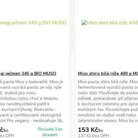
gi ječmen 345 g BIO MUSO
Miso shiro bílá rýže 400 g 
 pasta Miso v biokvalitě. Miso je
Miso pasta shiro bílá rýže. Miso
vaná vyzrálá pasta ze sóji, rýže
fermentovaná vyzrálá pasta ze 
lí, známá pro svou
nebo obilí. Používejte do polé
ristickou sytou chuť a tmavou
zálivek, pomazánek, při příprav
iso neodmyslitelně patří k
k dochucení zeleniny, pro úpr
 kuchyni.Výhody: Biokvalita -
mořských řas. Rozmíchejte po
vané a certifikované ekologické
množství ve vlažné vodě nebo
tví Pro vegany - neobsahuje žá...
zeleninovém vývaru. Miso by ne
č
153 Kč
Poslední 1 ks
/
ks
/
ks
skladem
ez DPH
137 Kč
bez DPH