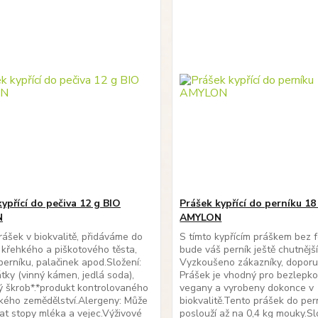
ypřící do pečiva 12 g BIO
Prášek kypřící do perníku 18
N
AMYLON
prášek v biokvalitě, přidáváme do
S tímto kypřícím práškem bez f
 křehkého a piškotového těsta,
bude váš perník ještě chutnější
perníku, palačinek apod.Složení:
Vyzkoušeno zákazníky, doporu
átky (vinný kámen, jedlá soda),
Prášek je vhodný pro bezlepko
ý škrob*.*produkt kontrolovaného
vegany a vyrobeny dokonce v
kého zemědělství.Alergeny: Může
biokvalitě.Tento prášek do per
t stopy mléka a vejec.Výživové
poslouží až na 0,4 kg mouky.Sl