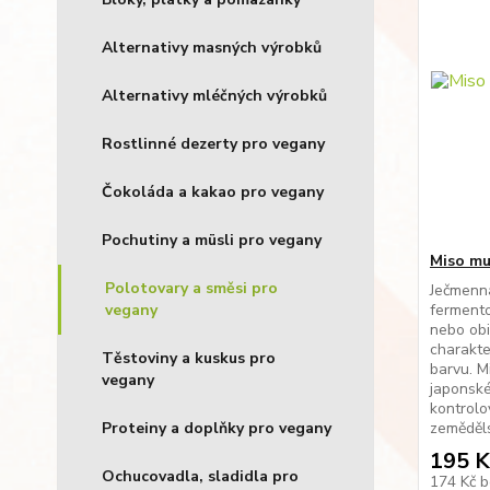
Alternativy masných výrobků
Alternativy mléčných výrobků
Rostlinné dezerty pro vegany
Čokoláda a kakao pro vegany
Pochutiny a müsli pro vegany
Miso mu
Polotovary a směsi pro
Ječmenná
vegany
fermento
nebo obi
charakte
Těstoviny a kuskus pro
barvu. M
vegany
japonské
kontrolo
Proteiny a doplňky pro vegany
zeměděls
195 K
Ochucovadla, sladidla pro
174 Kč
b