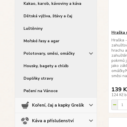
Kakao, karob, kávoviny a káva
Dětská výživa, šťávy a čaj
Luštěniny
Hraška 
Hraška 
Mořské řasy a agar
zahušťov
hrachu a
Polotovary, směsi, omáčky
zahuštěn
pokrmů j
jako zák
Housky, bagety a chléb
omáčky.N
směsi na 
Doplňky stravy
139 K
Pečení na Vánoce
124 Kč
b
Koření, čaj a kapky Grešík
Káva a příslušenství