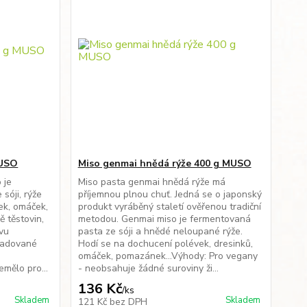
MUSO
Miso genmai hnědá rýže 400 g MUSO
 je
Miso pasta genmai hnědá rýže má
sóji, rýže
příjemnou plnou chuť. Jedná se o japonský
vek, omáček,
produkt vyráběný staletí ověřenou tradiční
ě těstovin,
metodou. Genmai miso je fermentovaná
avu
pasta ze sóji a hnědé neloupané rýže.
žadované
Hodí se na dochucení polévek, dresinků,
omáček, pomazánek…Výhody: Pro vegany
mělo pro...
- neobsahuje žádné suroviny ži...
136 Kč
/
ks
Skladem
Skladem
121 Kč
bez DPH