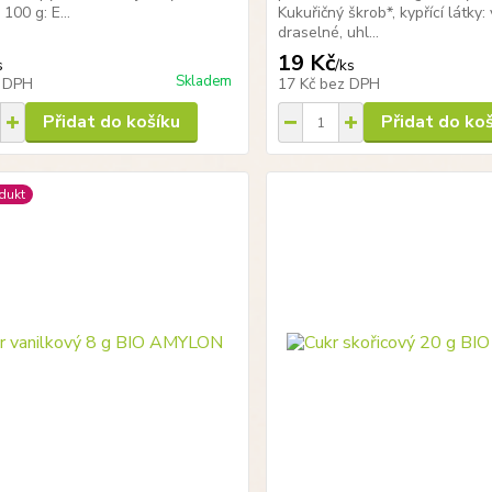
100 g: E...
Kukuřičný škrob*, kypřící látky:
draselné, uhl...
19 Kč
s
/
ks
Skladem
 DPH
17 Kč
bez DPH
Přidat do košíku
Přidat do ko
dukt