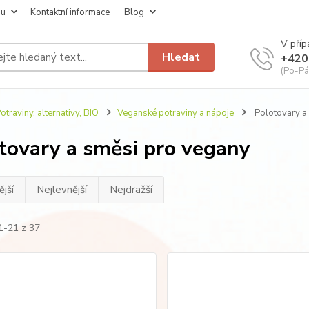
pu
Kontaktní informace
Blog
V příp
Hledat
+420
(Po-Pá
otraviny, alternativy, BIO
Veganské potraviny a nápoje
Polotovary a
tovary a směsi pro vegany
jší
Nejlevnější
Nejdražší
1-21 z 37