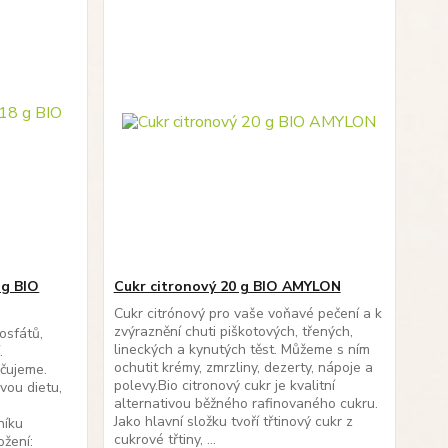
 g BIO
Cukr citronový 20 g BIO AMYLON
Cukr citrónový pro vaše voňavé pečení a k
zvýraznění chuti piškotových, třených,
osfátů,
lineckých a kynutých těst. Můžeme s ním
.
ochutit krémy, zmrzliny, dezerty, nápoje a
čujeme.
polevy.Bio citronový cukr je kvalitní
vou dietu,
alternativou běžného rafinovaného cukru.
Jako hlavní složku tvoří třtinový cukr z
níku
cukrové třtiny, ...
ožení: