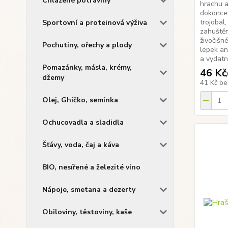
Chlazené potraviny
hrachu a
dokonce 
trojobal
Sportovní a proteinová výživa
zahuště
živočišn
Pochutiny, ořechy a plody
lepek an
a vydatn.
Pomazánky, másla, krémy,
46 Kč
džemy
41 Kč
be
Olej, Ghíčko, semínka
Ochucovadla a sladidla
Šťávy, voda, čaj a káva
BIO, nesířené a železité víno
Nápoje, smetana a dezerty
Obiloviny, těstoviny, kaše