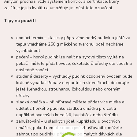
Amylon prochází vždy systémem kontrol a certifikace, který
zajišťuje jejich kvalitu a umožňuje jim nést toto označení.
Tipy na použití
domácí termix – klasicky připravíme horký pudink a ještě za
tepla vmícháme 250 g měkkého tvarohu, poté necháme
vychladnout
pečení – horký pudink lze nalít na syrové těsto vylité na
pekáči, můžete přidat ovoce, čokoládu či ořechy dle libosti a
následně zapéct
studené dezerty – vychladlý pudink ozdobený ovocem bude
krásně vypadat třeba v elegantních skleničkách, dekorujte
ještě šlehačkou, strouhanou čokoládou nebo drcenými
ořechy
sladká omáčka – při přípravě můžete přidat více mléka a
udělat z horkého pudinku sladkou omáčku pro zalití
například ovocných knedlíků, buchtiček nebo štrúdlu
zahušťování – u sladkých jídel, kupříkladu u ovocných
omáček, pokud nemáte doma jiné zhušťovadlo, můžete
sáhnout po pudinku, přidávejte po malých dávkách dle