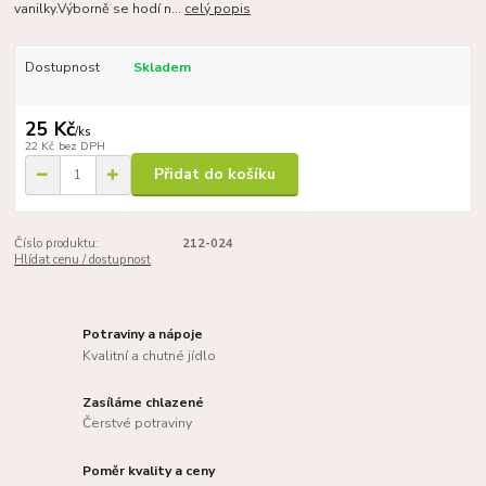
vanilky.Výborně se hodí n...
celý popis
Dostupnost
Skladem
25 Kč
/
ks
22 Kč
bez DPH
Přidat do košíku
Číslo produktu:
212-024
Hlídat cenu / dostupnost
Potraviny a nápoje
Kvalitní a chutné jídlo
Zasíláme chlazené
Čerstvé potraviny
Poměr kvality a ceny