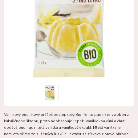
Vanilkový pudinkový prášek bezlepkový Bio. Tento pudink je vyroben z
kukuřičného škrobu, proto neobsahuje lepek. Vanilkovou vůni a chuť
dodává pudingu mletá vanilka a vanilkový extrakt. Mletá vanilka je
namleta přímo ze sušených lusků a i extrakt se získává z pravé přírodní