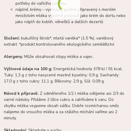
potřeby do vařícího pokrmu
náplně, krémy – vychladlý pudink připravený s menším
množstvím mléka výborně poslouží jako krém do dortu nebo
jako náplň do koblih, věnečků a dalších dezertů
Složení:
kukuřičný škrob*, mletá vanilka* (1,5 %), vanilkový
extrakt. *produkt kontrolovaného ekologického zemědělství.
Alergeny:
Může obsahovat stopy mléka a vajec.
Výživové údaje na 100 g:
Energetická hodnota 378 kJ / 91 kcal,
Tuky: 1,3 g z toho nasycené mastné kyseliny: 0,9 g, Sacharidy:
17,0 g z toho cukry: 11,1 g, Bílkoviny: 2,9 g, Sůl: 0,09 g.
Návod k přípravě:
Z odměřeného 1/2 l mléka odlijeme asi 2/3 do
varné nádoby. Přidáme 2 lžíce cukru a zahříváme k varu. Do
zbytku mléka vsypeme obsah sáčku. Dobře rozmíchanou směs
nalijeme do vroucího mléka a za stálého míchání vaříme asi 2
minuty.
Skladování:
Skladujte v suchu.