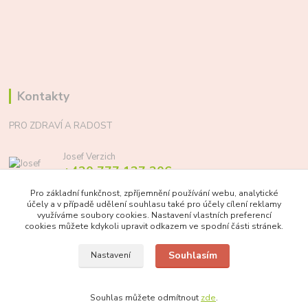
Kontakty
PRO ZDRAVÍ A RADOST
Josef Verzich
+420 777 137 206
(Po-Pá, 8-17 hod.)
Pro základní funkčnost, zpříjemnění používání webu, analytické
účely a v případě udělení souhlasu také pro účely cílení reklamy
info@prozdraviaradost.cz
využíváme soubory cookies. Nastavení vlastních preferencí
cookies můžete kdykoli upravit odkazem ve spodní části stránek.
Souhlasím
Nastavení
Souhlas můžete odmítnout
zde
.