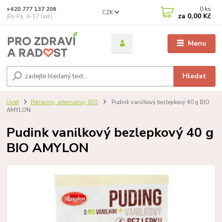
0
ks
+420 777 137 206
CZK
za
0,00 Kč
(Po-Pá, 8-17 hod.)
Menu
Hledat
Úvod
Potraviny, alternativy, BIO
Pudink vanilkový bezlepkový 40 g BIO
AMYLON
Pudink vanilkový bezlepkový 40 g
BIO AMYLON