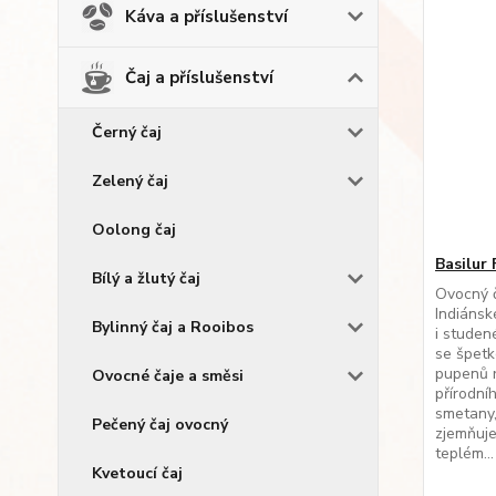
Káva a příslušenství
Čaj a příslušenství
Černý čaj
Zelený čaj
Oolong čaj
Basilur
Bílý a žlutý čaj
Ovocný č
Indiánsk
Bylinný čaj a Rooibos
i studen
se špetk
pupenů r
Ovocné čaje a směsi
přírodní
smetany,
Pečený čaj ovocný
zjemňuje
teplém...
Kvetoucí čaj