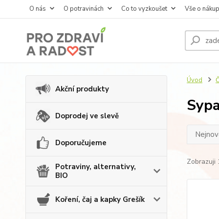
O nás
O potravinách
Co to vyzkoušet
Vše o náku
Úvod
Č
Akční produkty
Syp
Doprodej ve slevě
Nejnově
Doporučujeme
Zobrazuji 
Potraviny, alternativy,
BIO
Koření, čaj a kapky Grešík