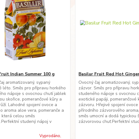
 Fruit Indian Summer 100 g
Basilur Fruit Red Hot Ginge
aj aromatizovaný, sypaný
Ovocný čaj aromatizovaný, sy
é léto. Směs pro přípravu horkého
zázvor. Směs pro přípravu hork
ého nápoje s ovocnou chutí jablek
studeného nápoje s ovocnou ch
ou skořice, pomerančové kůry a
exotické papáji, pomerančové 
ůží. Lahodné spojení ovoce a
zázvoru. Hřejivé spojení ovoce
ho aroma aloe vera, pomeranče a
přírodního zázvorového aroma,
 která celou směs
směs umocní a dodá typickou š
.Perfektní studený nápoj v
zázvorovou chuť.Perfektní stud
Vyprodáno,