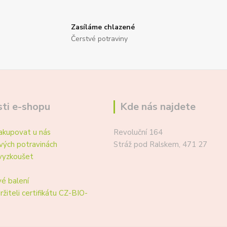
Zasíláme chlazené
Čerstvé potraviny
ti e-shopu
Kde nás najdete
akupovat u nás
Revoluční 164
vých potravinách
Stráž pod Ralskem, 471 27
vyzkoušet
é balení
ržiteli certifikátu CZ-BIO-