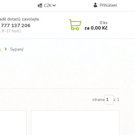
Přihlášení
CZK
adě dotazů zavolejte.
0
ks
 777 137 206
za
0,00 Kč
, 8-17 hod.)
y
Sypaný
strana
z 1