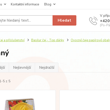
pu
Kontaktní informace
Blog
V příp
Hledat
+420
(Po-Pá
aj a příslušenství
Basilur čaj - Top dárky
Ovocné čaje papírové obal
aný
jší
Nejlevnější
Nejdražší
1-5 z 5