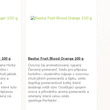
r 100 g
Basilur Fruit Blood Orange 100 g
paný Horký
Ovocný čaj aromatizovaný, sypaný
ého i
Červený pomeranč. Směs pro přípravu
utí jablek,
horkého i studeného nápoje s ovocnou
kůry a
chutí jižních pomerančů a šípku, směs
 a
doplňují pomerančové květy, které
 které tuto
dodávají svěží vůni. Osvěžující spojení
tiplavou
ovoce a přírodního aroma pomeranče a
ený ná...
smetany, která celou směs
zjemňuje.Perfektní ...