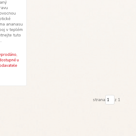
paný
pravu
 ovocnou
otické
roma ananasu
poj v teplém
tnejte tuto
..
yprodáno,
dostupné u
odavatele
strana
z 1