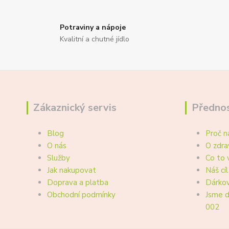
Potraviny a nápoje
Kvalitní a chutné jídlo
Zákaznický servis
Přednos
Blog
Proč n
O nás
O zdra
Služby
Co to 
Jak nakupovat
Náš cíl
Doprava a platba
Dárkov
Obchodní podmínky
Jsme d
002