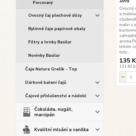
100g
Porcovaný
Ovocný č
a malina
Ovocný čaj plechové dózy
studenéh
malin s 
Bylinné čaje papírové obaly
kustovni
zahradní
aroma.Pe
Filtry a hrnky Basilur
letním o
tuto...
Novinky Basilur
135 K
121 Kč
b
Čaje Natura Grešík - Top
Dárkové balení čajů
Čajové příslušenství a nádobí
Čokoláda, nugát,
marcipán
Kvalitní mlsání a vanilka