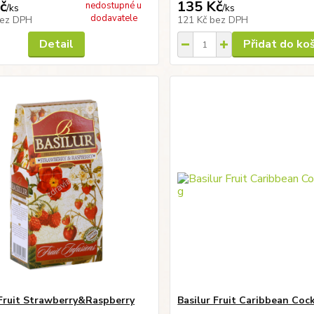
č
135 Kč
nedostupné u
/
ks
/
ks
dodavatele
ez DPH
121 Kč
bez DPH
Detail
Přidat do ko
 Fruit Strawberry&Raspberry
Basilur Fruit Caribbean Cock