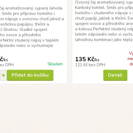
Ovocný čaj aromatizovaný, sy
Karibský kokteil. Směs pro pří
aj aromatizovaný, sypaný Jahoda
horkého i studeného nápoje s
. Směs pro přípravu horkého i
chutí papáji, jablek a třešní. Ex
o nápoje s ovocnou chutí jahod a
spojení ovoce a přírodního a
exotickou papájou, třešní a
a kokosu.Perfektní studený ná
cí čínskou. Sladké spojení
letním odpoledni nebo si vychu
ho ovoce a přírodního
lahodnou kombinaci jako teplý.
rfektní studený nápoj v teplém
dpoledni nebo si vychutnejte
V
č
135 Kč
ne
/
ks
/
ks
Skladem
d
ez DPH
121 Kč
bez DPH
Přidat do košíku
Detail