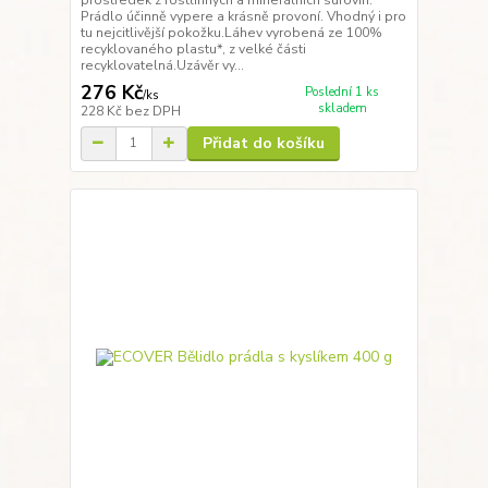
prostředek z rostlinných a minerálních surovin.
Prádlo účinně vypere a krásně provoní. Vhodný i pro
tu nejcitlivější pokožku.Láhev vyrobená ze 100%
recyklovaného plastu*, z velké části
recyklovatelná.Uzávěr vy...
276 Kč
Poslední 1 ks
/
ks
skladem
228 Kč
bez DPH
Přidat do košíku