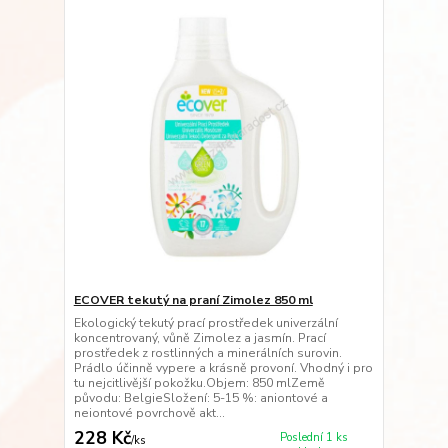
ECOVER tekutý na praní Zimolez 850 ml
Ekologický tekutý prací prostředek univerzální
koncentrovaný, vůně Zimolez a jasmín. Prací
prostředek z rostlinných a minerálních surovin.
Prádlo účinně vypere a krásně provoní. Vhodný i pro
tu nejcitlivější pokožku.Objem: 850 mlZemě
původu: BelgieSložení: 5-15 %: aniontové a
neiontové povrchově akt...
228 Kč
Poslední 1 ks
/
ks