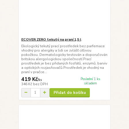
ECOVER ZERO tekutý na praní 1,5 l
Ekologický tekutý prací prostředek bez parfemace
vhodný pro alergiky a lidi se zvlášť citlivou
pokožkou. Dermatologicky testován a doporučován
britskou alergologickou společností.Prací
prostředek je bez přidaných fosfátů, enzymů, barviv
a optických rozjasňovačů.Prostředek je vhodný na
praní v pračce...
419 Kč
Poslední 1 ks
/
ks
skladem
346 Kč
bez DPH
Přidat do košíku