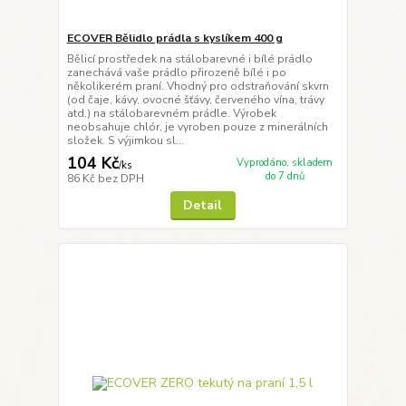
ECOVER Bělidlo prádla s kyslíkem 400 g
Bělicí prostředek na stálobarevné i bílé prádlo
zanechává vaše prádlo přirozeně bílé i po
několikerém praní. Vhodný pro odstraňování skvrn
(od čaje, kávy, ovocné šťávy, červeného vína, trávy
atd.) na stálobarevném prádle. Výrobek
neobsahuje chlór, je vyroben pouze z minerálních
složek. S výjimkou sl...
104 Kč
Vyprodáno, skladem
/
ks
do 7 dnů
86 Kč
bez DPH
Detail