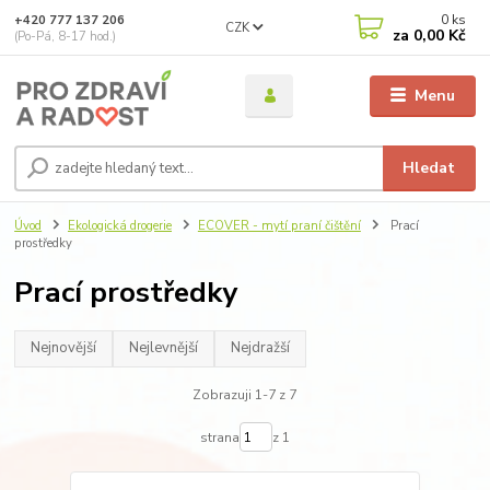
0
ks
+420 777 137 206
CZK
za
0,00 Kč
(Po-Pá, 8-17 hod.)
Menu
Hledat
Úvod
Ekologická drogerie
ECOVER - mytí praní čištění
Prací
prostředky
Prací prostředky
Nejnovější
Nejlevnější
Nejdražší
Zobrazuji 1-7 z 7
strana
z 1