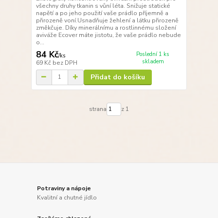
všechny druhy tkanin s vůní léta. Snižuje statické
napětí a po jeho použití vaše prádlo příjemně a
přirozeně voní.Usnadňuje žehlení a látku přirozeně
změkčuje. Díky minerálnímu a rostlinnému složení
aviváže Ecover máte jistotu, že vaše prádlo nebude
o...
84 Kč
Poslední 1 ks
/
ks
skladem
69 Kč
bez DPH
Přidat do košíku
strana
z 1
Potraviny a nápoje
Kvalitní a chutné jídlo