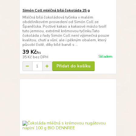
Simón Coll mléčná bílá čokoláda 25 g
Mléčná bílá čokoládová tyčinka v malém
obdélníkovém provedení od Simón Coll ze
Španělska. Poctivé kakao a kakaové máslo tvoří
tuto jemnou, extrémě krémovou tyčinku.Tato
čokoláda z řady Simón Coll není výjimečná pouze
kvalitou, chutí a vůní, ale i pěkným obalem, který
působí čistě, díky bílé barvě s ...
39 Kč
/
ks
Skladem
35 Kč
bez DPH
Přidat do košíku