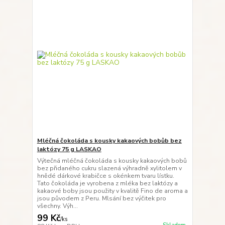
Mléčná čokoláda s kousky kakaových bobůb bez
laktózy 75 g LASKAO
Výtečná mléčná čokoláda s kousky kakaových bobů
bez přidaného cukru slazená výhradně xylitolem v
hnědé dárkové krabičce s okénkem tvaru lístku.
Tato čokoláda je vyrobena z mléka bez laktózy a
kakaové boby jsou použity v kvalitě Fino de aroma a
jsou původem z Peru. Mlsání bez výčitek pro
všechny. Výh...
99 Kč
/
ks