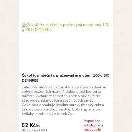
Čokoláda mléčná s praženými mandlemi 100 g BIO
DENNREE
Lahodná mléčná Bio čokoláda se štědrou dávkou
celých pražených mandlí, dokonalost kterou si
můžete vychutnat samotnou nebo přidávat do
sladkých snídaňových a svačinových směsí.
Čokoláda obsahuje kvalitní surový třtinový cukr a
pravou bourbonskou vanilku. Dobrá zpráva pro
celiaky: neobsahuje lepek.Čo...
Vyprodáno,
52 Kč
nedostupné u
/
ks
dodavatele
46 Kč
bez DPH