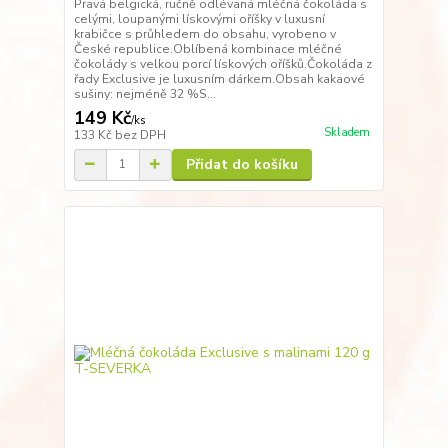
Pravá belgická, ručně odlévaná mléčná čokoláda s
celými, loupanými lískovými oříšky v luxusní
krabičce s průhledem do obsahu, vyrobeno v
České republice.Oblíbená kombinace mléčné
čokolády s velkou porcí lískových oříšků.Čokoláda z
řady Exclusive je luxusním dárkem.Obsah kakaové
sušiny: nejméně 32 %S...
149 Kč
/
ks
Skladem
133 Kč
bez DPH
Přidat do košíku