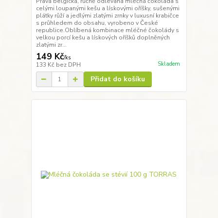
Pravá belgická, ručně odlévaná mléčná čokoláda s
celými loupanými kešu a lískovými oříšky, sušenými
plátky růží a jedlými zlatými zrnky v luxusní krabičce
s průhledem do obsahu, vyrobeno v České
republice.Oblíbená kombinace mléčné čokolády s
velkou porcí kešu a lískových oříšků doplněných
zlatými zr...
149 Kč
/
ks
Skladem
133 Kč
bez DPH
Přidat do košíku