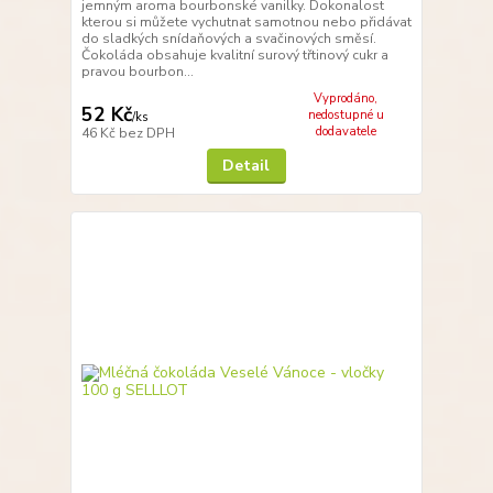
jemným aroma bourbonské vanilky. Dokonalost
kterou si můžete vychutnat samotnou nebo přidávat
do sladkých snídaňových a svačinových směsí.
Čokoláda obsahuje kvalitní surový třtinový cukr a
pravou bourbon...
Vyprodáno,
52 Kč
nedostupné u
/
ks
dodavatele
46 Kč
bez DPH
Detail