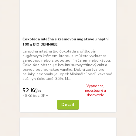
Čokoláda mléčná s krémovou nugátovou náplní
100 g BIO DENNREE
Lahodná mléčná Bio čokoláda s oříškovým
nugátovým krémem, kterou si můžete vychutnat
samotnou nebo s odpoledním čajem nebo kávou.
Čokoláda obsahuje kvalitní surový třtinový cukr a
pravou bourbonskou vanilku. Dobrá zpráva pro
celiaky: neobsahuje lepek.Minimální podíl kakaové
sušiny v čokoládě: 35%. M...
Vyprodáno,
52 Kč
nedostupné u
/
ks
dodavatele
46 Kč
bez DPH
Detail