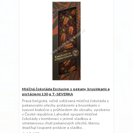
Mléčná čokoláda Exclusive s pekany, brusinkami a
pistáciemi 130 g T-SEVERKA
Pravá belgická, ručně odlévaná mléčná čokoláda s
pekanovými ořechy, pistáciemi a brusinkami v
luxusní krabičce s průhledem do obsahu, vyrobeno
v České republice.Lahodné spojení mléčné
čokolády v kombinaci s jemně sladkou a
smetanovou chutí pekanových ořechů, kterou
doplňují loupané pistácie a sladko...