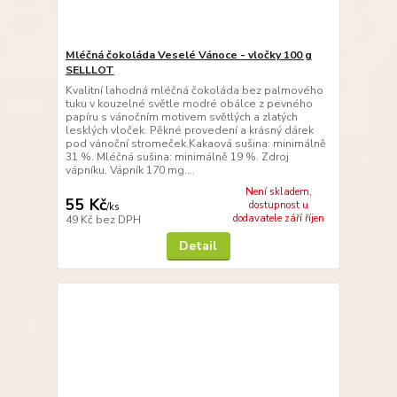
Mléčná čokoláda Veselé Vánoce - vločky 100 g
SELLLOT
Kvalitní lahodná mléčná čokoláda bez palmového
tuku v kouzelné světle modré obálce z pevného
papíru s vánočním motivem světlých a zlatých
lesklých vloček. Pěkné provedení a krásný dárek
pod vánoční stromeček.Kakaová sušina: minimálně
31 %. Mléčná sušina: minimálně 19 %. Zdroj
vápníku. Vápník 170 mg....
Není skladem,
55 Kč
dostupnost u
/
ks
dodavatele září říjen
49 Kč
bez DPH
Detail