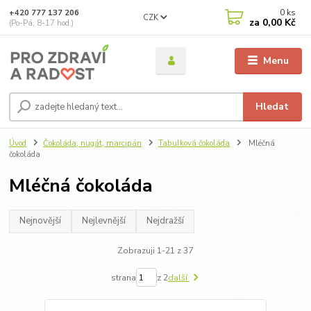
0
ks
+420 777 137 206
CZK
za
0,00 Kč
(Po-Pá, 8-17 hod.)
Menu
Hledat
Úvod
Čokoláda, nugát, marcipán
Tabulková čokoláda
Mléčná
čokoláda
Mléčná čokoláda
Nejnovější
Nejlevnější
Nejdražší
Zobrazuji 1-21 z 37
strana
z 2
další