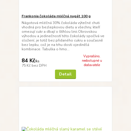
Frankonia čokoláda mléčná nugát 100 g
Nágotová mléčná 30% čokoláda výtečné chuti
vhodná pro bezlepkovou dietu a všechny, kteří
omezují cukr a dbají o štíhlou linii.Obrovskou
výhodou a jedinečností této čokolády spočívá ve
složení, je totiž bez přidaného cukru a současně
bez lepku, což je na trhu dosti ojedinělá
kombinace. Tabulka o hmo...
Vyprodáno,
84 Kč
nedostupné u
/
ks
dodavatele
75 Kč
bez DPH
Detail