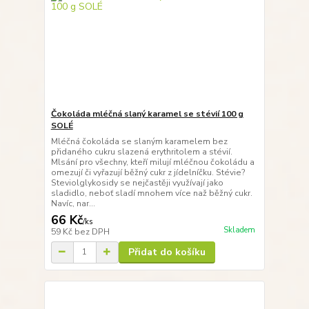
Čokoláda mléčná slaný karamel se stévií 100 g
SOLÉ
Mléčná čokoláda se slaným karamelem bez
přidaného cukru slazená erythritolem a stévií.
Mlsání pro všechny, kteří milují mléčnou čokoládu a
omezují či vyřazují běžný cukr z jídelníčku. Stévie?
Steviolglykosidy se nejčastěji využívají jako
sladidlo, neboť sladí mnohem více naž běžný cukr.
Navíc, nar...
66 Kč
/
ks
Skladem
59 Kč
bez DPH
Přidat do košíku