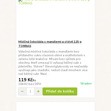
Mléčná čokoláda s mandlemi a stévií 125 g
TORRAS
Výtečná mléčná čokoláda s mandlemi bez
přidaného cukru slazená stévií a erythritolem v
zeleno bílé krabičce. Mlsání bez výčitek pro
všechny, kteří omezují či vyřazují běžný cukr z
jídelníčku. Stévie? Steviolglykosidy se nejčastěji
využívají jako sladidlo, neboť sladí mnohem více
naž běžný cukr. Naví...
119 Kč
/
ks
Skladem
106 Kč
bez DPH
Přidat do košíku