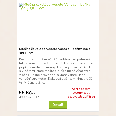
Mléčná čokoláda Veselé Vánoce - baňky 100 g
SELLLOT
Kvalitní lahodná mléčná čokoláda bez palmového
tuku v kouzelné světle modré krabičce z pevného
papíru s motivem modrých a zlatých vánočních koulí
s vločkami, zlaté mašle a bílých různě výrazných
vloček. Pěkné provedení a krásný dárek pod
vánoční stromeček.Kakaová sušina: minimálně 31
%. Mléčná sušin...
Není skladem,
55 Kč
dostupnost u
/
ks
dodavatele září říjen
49 Kč
bez DPH
Detail