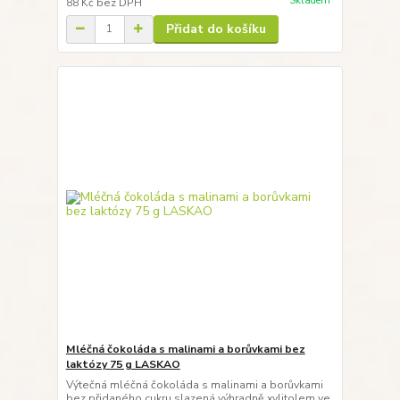
Skladem
88 Kč
bez DPH
Přidat do košíku
Mléčná čokoláda s malinami a borůvkami bez
laktózy 75 g LASKAO
Výtečná mléčná čokoláda s malinami a borůvkami
bez přidaného cukru slazená výhradně xylitolem ve