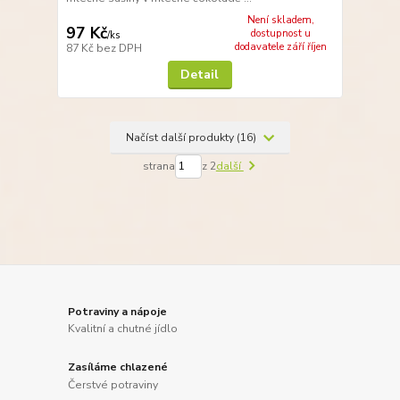
Není skladem,
97 Kč
dostupnost u
/
ks
dodavatele září říjen
87 Kč
bez DPH
Detail
Načíst další produkty (16)
strana
z 2
další
Potraviny a nápoje
Kvalitní a chutné jídlo
Zasíláme chlazené
Čerstvé potraviny