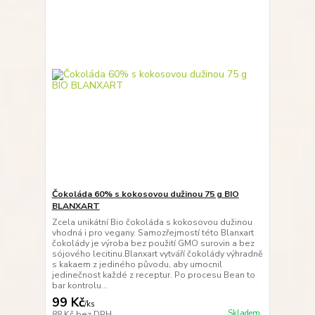
Čokoláda 60% s kokosovou dužinou 75 g BIO
BLANXART
Zcela unikátní Bio čokoláda s kokosovou dužinou
vhodná i pro vegany. Samozřejmostí této Blanxart
čokolády je výroba bez použití GMO surovin a bez
sójového lecitinu.Blanxart vytváří čokolády výhradně
s kakaem z jediného původu, aby umocnil
jedinečnost každé z receptur. Po procesu Bean to
bar kontrolu...
99 Kč
/
ks
Skladem
88 Kč
bez DPH