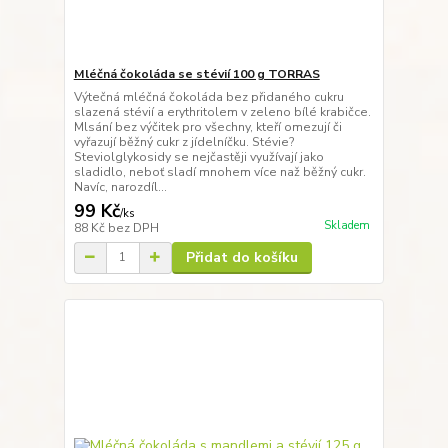
Mléčná čokoláda se stévií 100 g TORRAS
Výtečná mléčná čokoláda bez přidaného cukru
slazená stévií a erythritolem v zeleno bílé krabičce.
Mlsání bez výčitek pro všechny, kteří omezují či
vyřazují běžný cukr z jídelníčku. Stévie?
Steviolglykosidy se nejčastěji využívají jako
sladidlo, neboť sladí mnohem více naž běžný cukr.
Navíc, narozdíl...
99 Kč
/
ks
Skladem
88 Kč
bez DPH
Přidat do košíku