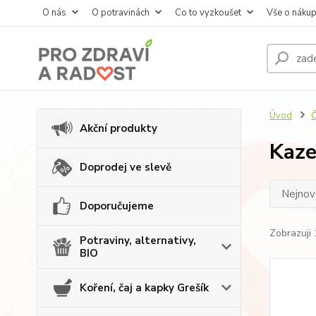
O nás
O potravinách
Co to vyzkoušet
Vše o náku
Úvod
Č
Akční produkty
Kaze
Doprodej ve slevě
Nejnově
Doporučujeme
Zobrazuji 
Potraviny, alternativy,
BIO
Koření, čaj a kapky Grešík