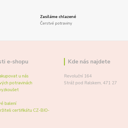
Zasíláme chlazené
Čerstvé potraviny
ti e-shopu
Kde nás najdete
akupovat u nás
Revoluční 164
vých potravinách
Stráž pod Ralskem, 471 27
vyzkoušet
é balení
ržiteli certifikátu CZ-BIO-