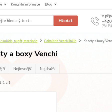
pu
Kontaktní informace
Blog
V příp
Hledat
+420
(Po-Pá
okoláda, nugát, marcipán
Čokoláda Venchi Itálie
Kazety a boxy Venc
ty a boxy Venchi
jší
Nejlevnější
Nejdražší
1-1 z 1