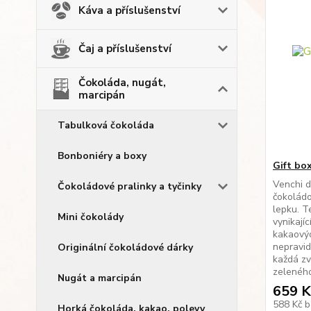
Káva a příslušenství
Čaj a příslušenství
Čokoláda, nugát,
marcipán
Tabulková čokoláda
Bonboniéry a boxy
Gift bo
Venchi d
Čokoládové pralinky a tyčinky
čokoládo
lepku. T
Mini čokolády
vynikají
kakaovýc
nepravid
Originální čokoládové dárky
každá zv
zeleného
Nugát a marcipán
659 K
588 Kč
b
Horká čokoláda, kakao, polevy