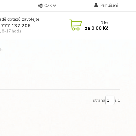
Přihlášení
CZK
adě dotazů zavolejte.
0
ks
 777 137 206
za
0,00 Kč
, 8-17 hod.)
hi
strana
z 1