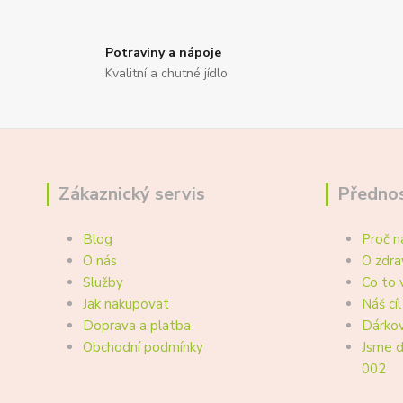
Potraviny a nápoje
Kvalitní a chutné jídlo
Zákaznický servis
Přednos
Blog
Proč n
O nás
O zdra
Služby
Co to 
Jak nakupovat
Náš cíl
Doprava a platba
Dárkov
Obchodní podmínky
Jsme d
002