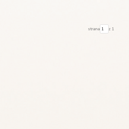
strana
z 1