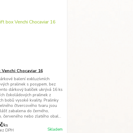
x Venchi Chocaviar 16
árkové balení exkluzívních
vých pralinek s posypem, bez
ento dárkový balíček ukrývá 16 ks
cích čokoládových pralinek z
h bobů vysoké kvality. Pralinky
elného čtvercového tvaru jsou
lášť zabalena do černého,
, červeného nebo zlatého obal...
č
/
ks
Skladem
ez DPH