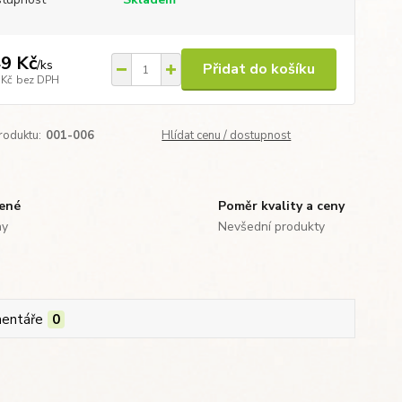
9 Kč
/
ks
Přidat do košíku
 Kč
bez DPH
roduktu:
001-006
Hlídat cenu / dostupnost
zené
Poměr kvality a ceny
ny
Nevšední produkty
entáře
0