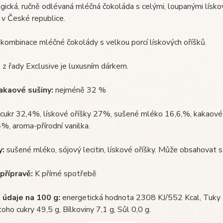
gická, ručně odlévaná mléčná čokoláda s celými, loupanými lísko
v České republice.
kombinace mléčné čokolády s velkou porcí lískových oříšků.
z řady Exclusive je luxusním dárkem.
kaové sušiny:
nejméně 32 %
cukr 32,4%, lískové oříšky 27%, sušené mléko 16,6,%, kakaov
,4%, aroma-přírodní vanilka.
y:
sušené mléko, sójový lecitin, lískové oříšky. Může obsahovat st
přípravě:
K přímé spotřebě
 údaje na 100 g:
energetická hodnota 2308 KJ/552 Kcal, Tuky 3
toho cukry 49,5 g, Bílkoviny 7,1 g, Sůl 0,0 g.