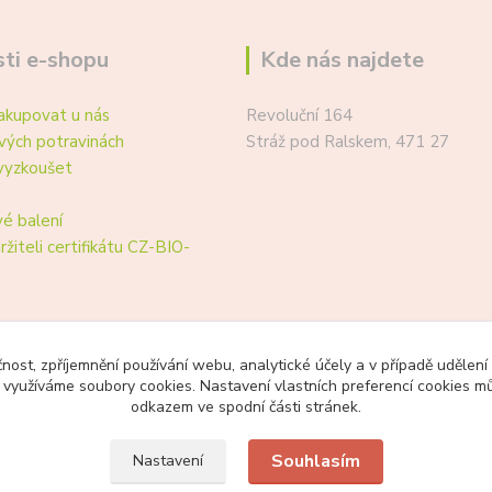
ti e-shopu
Kde nás najdete
akupovat u nás
Revoluční 164
vých potravinách
Stráž pod Ralskem, 471 27
vyzkoušet
é balení
ržiteli certifikátu CZ-BIO-
čnost, zpříjemnění používání webu, analytické účely a v případě udělení
y využíváme soubory cookies. Nastavení vlastních preferencí cookies mů
odkazem ve spodní části stránek.
Souhlasím
Nastavení