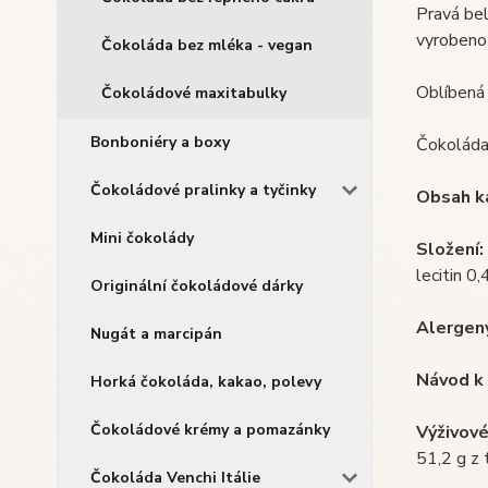
Pravá bel
vyrobeno 
Čokoláda bez mléka - vegan
Oblíbená 
Čokoládové maxitabulky
Bonboniéry a boxy
Čokoláda 
Čokoládové pralinky a tyčinky
Obsah ka
Mini čokolády
Složení:
lecitin 0
Originální čokoládové dárky
Alergen
Nugát a marcipán
Návod k 
Horká čokoláda, kakao, polevy
Čokoládové krémy a pomazánky
Výživové
51,2 g z 
Čokoláda Venchi Itálie