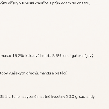
vými oříšky v luxusní krabičce s průhledem do obsahu,
é máslo 15,2%, kakaová hmota 8,5%, emulgátor-sójový
opy vlašských ořechů, mandlí a pistácií.
5,3 z toho nasycené mastné kyseliny 20,0 g, sacharidy