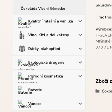
Skladová
Čokoláda Vivani Německo
Hmotnos
Kvalitní mlsání a vanilka
Výrobce
Víno, Kitl a delikatesy
T-SEVERK
Mlýnské 
373 71 R
Dárky, blahopřání
Ekologická drogerie
Přírodní kosmetika
Zboží 
Baterie
Čokol
Vánoce