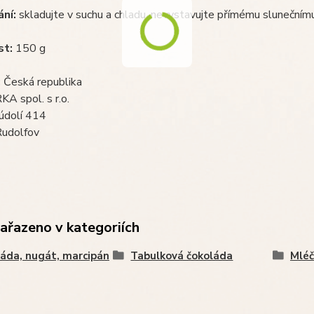
ní:
skladujte v suchu a chladu, nevystavujte přímému slunečnímu
t:
150 g
:
Česká republika
A spol. s r.o.
údolí 414
udolfov
zařazeno v kategoriích
áda, nugát, marcipán
Tabulková čokoláda
Mléč