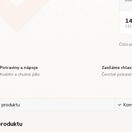
14
133
Číslo p
Potraviny a nápoje
Zasíláme chla
Kvalitní a chutné jídlo
Čerstvé potravi
s produktu
Kom
produktu