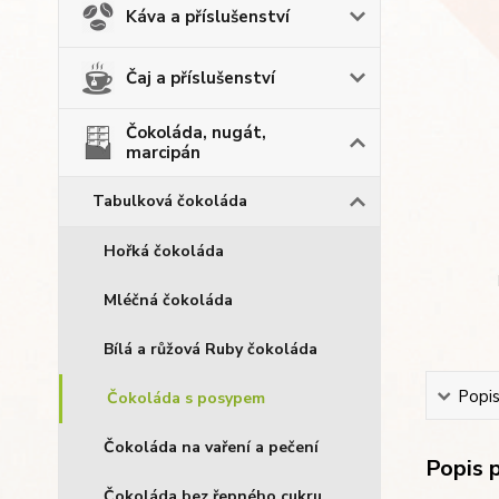
Káva a příslušenství
Čaj a příslušenství
Čokoláda, nugát,
marcipán
Tabulková čokoláda
Hořká čokoláda
Mléčná čokoláda
Bílá a růžová Ruby čokoláda
Popi
Čokoláda s posypem
Čokoláda na vaření a pečení
Popis 
Čokoláda bez řepného cukru