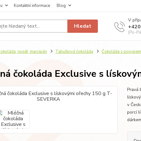
pu
Kontaktní informace
Blog
V příp
Hledat
+420
(Po-Pá
okoláda, nugát, marcipán
Tabulková čokoláda
Čokoláda s posype
ná čokoláda Exclusive s lískov
Pravá 
lískov
v Česk
porcí 
dárkem
Dos