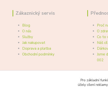
Zákaznický servis
Přednos
Blog
Proč n
O nás
O zdra
Služby
Co to 
Jak nakupovat
Náš cíl
Doprava a platba
Dárkov
Obchodní podmínky
Jsme d
002
Pro základní funk
účely cílení reklam