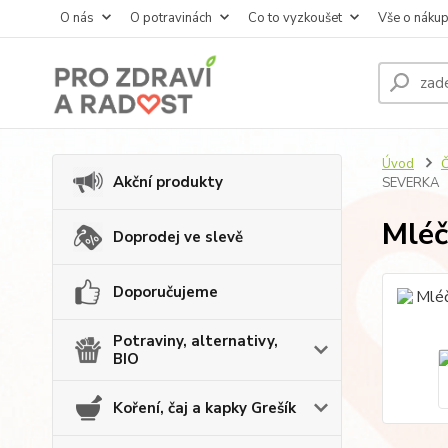
O nás
O potravinách
Co to vyzkoušet
Vše o náku
Úvod
Č
Akční produkty
SEVERKA
Mléč
Doprodej ve slevě
Doporučujeme
Potraviny, alternativy,
BIO
Koření, čaj a kapky Grešík