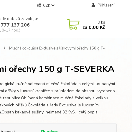
Přihlášení
CZK
adě dotazů zavolejte.
0
ks
 777 137 206
za
0,00 Kč
, 8-17 hod.)
m
Mléčná čokoláda Exclusive s lískovými ořechy 150 g T-
ými ořechy 150 g T-SEVERKA
belgická, ručně odlévaná mléčná čokoláda s celými, loupanými
ými oříšky v luxusní krabičce s průhledem do obsahu, vyrobeno
é republice.Oblíbená kombinace mléčné čokolády s velkou
lískových oříšků.Čokoláda z řady Exclusive je luxusním
.Obsah kakaové sušiny: nejméně 32 %S...
celý popis
tupnost
Skladem