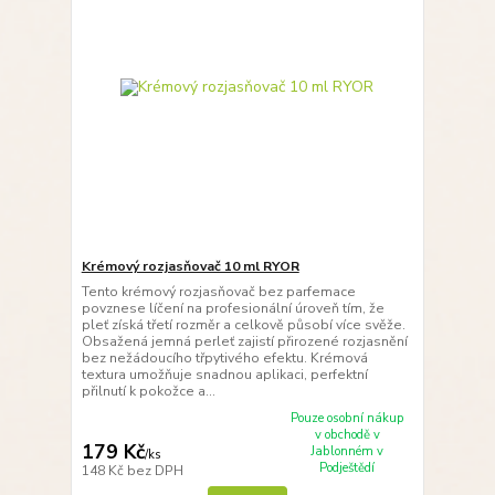
Krémový rozjasňovač 10 ml RYOR
Tento krémový rozjasňovač bez parfemace
povznese líčení na profesionální úroveň tím, že
pleť získá třetí rozměr a celkově působí více svěže.
Obsažená jemná perleť zajistí přirozené rozjasnění
bez nežádoucího třpytivého efektu. Krémová
textura umožňuje snadnou aplikaci, perfektní
přilnutí k pokožce a...
Pouze osobní nákup
v obchodě v
179 Kč
Jablonném v
/
ks
Podještědí
148 Kč
bez DPH