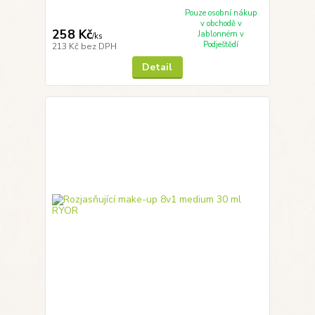
Pouze osobní nákup
v obchodě v
258 Kč
Jablonném v
/
ks
Podještědí
213 Kč
bez DPH
Detail