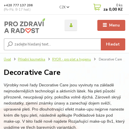
0
ks
+420 777 137 206
CZK
za
0,00 Kč
(Po-Pá, 8-17 hod.)
Menu
Hledat
Úvod
Přírodní kosmetika
RYOR - pro pleť a hygienu
Decorative Care
Decorative Care
Výrobky nové řady Decorative Care jsou vyvinuty na základě
nejmodernějších technologií a aktivních látek. Na pleti působí
přirozeně, neucpávají póry, pokožka volně dýchá. Zároveň skryjí
nedostatky, zjemní známky únavy a zanechají dojem svěží,
upravené pleti. Pro dlouhotrvající efekt make-upu nejprve naneste
krém dle typu pleti, následně aplikujte Podkladové báze pod
make-up. V této řadě nově najdete Rozjaňující make-up 8v1, který
uvádíme ve třech barevných variantách.