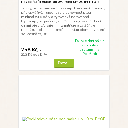
Rozjasňující make-up 8v1 medium 30 ml RYOR
Jemný, lehký tónovací make-up, který nabízí výhody
přípravků 8v1 - sjednocuje barevnost pleti,
minimalizuje póry a vyrovnává nerovnosti.
Hydratuje, rozjasňuje, zmírňuje projevy zarudnutí,
chrání před UV zářením, zmatňuje a zvláčňuje
pokožku.- obsahuje krycí minerální pigmenty, které
současně zajišť...
Pouze osobní nákup
v obchodě v
258 Kč
Jablonném v
/
ks
Podještědí
213 Kč
bez DPH
Detail