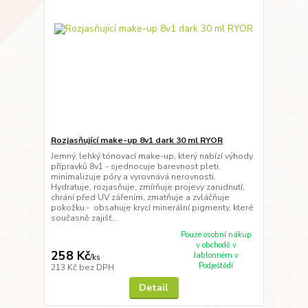
Rozjasňující make-up 8v1 dark 30 ml RYOR
Jemný, lehký tónovací make-up, který nabízí výhody
přípravků 8v1 - sjednocuje barevnost pleti,
minimalizuje póry a vyrovnává nerovnosti.
Hydratuje, rozjasňuje, zmírňuje projevy zarudnutí,
chrání před UV zářením, zmatňuje a zvláčňuje
pokožku.- obsahuje krycí minerální pigmenty, které
současně zajišť...
Pouze osobní nákup
v obchodě v
258 Kč
Jablonném v
/
ks
Podještědí
213 Kč
bez DPH
Detail