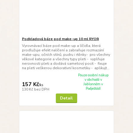
Podkladová báze pod make-up 10 ml RYOR
Vyrovnávací báze pod make-up a líčidla, která
prodlužuje efekt nalíčení a zabraňuje rozmazání
make-upu, očních stínů, pudru i rtěnky.- pro všechny
věkové kategorie a všechny typy pleti - vyplňuje
nerovnosti pleti a dodává sametový pocit - fixuje
na pleti veškerou dekorativní kosmetiku - aplikujt...
Pouze osobní nákup
v obchodě v
157 Kč
Jablonném v
/
ks
Podještědí
130 Kč
bez DPH
Detail