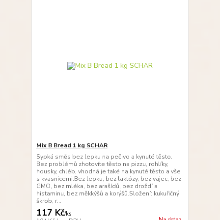
Mix B Bread 1 kg SCHAR
Sypká směs bez lepku na pečivo a kynuté těsto.
Bez problémů zhotovíte těsto na pizzu, rohlíky,
housky, chléb, vhodná je také na kynuté těsto a vše
s kvasnicemi.Bez lepku, bez laktózy, bez vajec, bez
GMO, bez mléka, bez arašídů, bez droždí a
histaminu, bez měkkýšů a korýšů.Složení: kukuřičný
škrob, r...
117 Kč
/
ks
Na dotaz