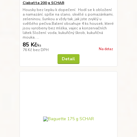
Ciabatta 200 g SCHAR
Housky bez lepku k dopečení. Hodí se k obložení
a namazání, spíše na slano, skvělé s pomazánkami,
zeleninou, šunkou a vždy tak, jak jste zvyklý u
světlého pečiva.Balení obsahuje 4 ks housek, které
jsou vyrobeny bez mléka, vajec a konzervačních
látek.Složení: voda, kukuřičný škrob, kukuřičná
mouka, ...
85 Kč
/
ks
Na dotaz
76 Kč
bez DPH
Detail