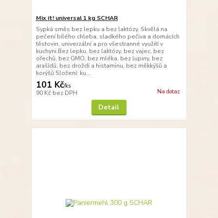
Mix it! universal 1 kg SCHAR
Sypká směs bez lepku a bez laktózy. Skvělá na
pečení bílého chleba, sladkého pečiva a domácích
těstovin, univerzální a pro všestranné využití v
kuchyni.Bez lepku, bez laktózy, bez vajec, bez
ořechů, bez GMO, bez mléka, bez lupiny, bez
arašídů, bez droždí a histaminu, bez měkkýšů a
korýšů Složení: ku...
101 Kč
/
ks
Na dotaz
90 Kč
bez DPH
Detail