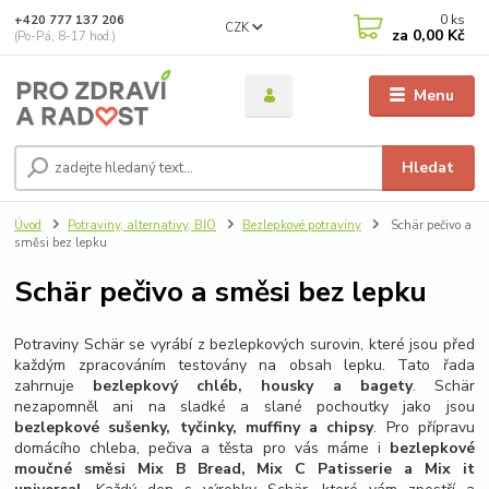
0
ks
+420 777 137 206
CZK
za
0,00 Kč
(Po-Pá, 8-17 hod.)
Menu
Hledat
Úvod
Potraviny, alternativy, BIO
Bezlepkové potraviny
Schär pečivo a
směsi bez lepku
Schär pečivo a směsi bez lepku
Potraviny Schär se vyrábí z bezlepkových surovin, které jsou před
každým zpracováním testovány na obsah lepku. Tato řada
zahrnuje
bezlepkový chléb, housky a bagety
. Schär
nezapomněl ani na sladké a slané pochoutky jako jsou
bezlepkové sušenky, tyčinky, muffiny a chipsy
. Pro přípravu
domácího chleba, pečiva a těsta pro vás máme i
bezlepkové
moučné směsi Mix B Bread, Mix C Patisserie a Mix it