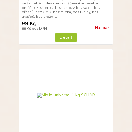
bešamel. Vhodná i na zahušťování polévek a
omáček.Bez lepku, bez laktózy, bez vajec, bez
ořechů, bez GMO, bez mléka, bez lupiny, bez
arašídů, bez droždí ...
99 Kč
/
ks
Na dotaz
88 Kč
bez DPH
Detail