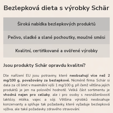
Bezlepková dieta s výrobky Schär
Široká nabídka bezlepkových produktů
Pečivo, sladké a slané pochoutky, moučné směsi
Kvalitní, certifikované a ověřené výrobky
Jsou produkty Schär opravdu kvalitní?
Dle nařízení EU jsou potraviny, které
neobsahují více než 2
mg/100 g, považovány za bezlepkové.
Nicméně firma Schär si
dala za cíl limit v maximální výši 1 mg/100 g, při čemž většina jejích
produktů je jen na poloviční hodnotě. Velká část sortimentu je
vhodná nejen pro celiaky
, ale i pro osoby s nesnášenlivostí
laktózy, mléka, vajec a sóji. Většina výrobků neobsahuje
konzervanty a splňuje tak požadavky, které vyžaduje bezlepková
výživa, ale také požadavky zdravého stravování.