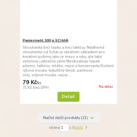
Paniermehl 300 g SCHAR
Strouhanka bez lepku a bez laktózy. Nádherná
strouhanka od Schär je ideálním základem pro
kreativní pokrmy jako je maso a ryby, ale také
zelenina i jablečný závin.Neobsahuje lepek,
pšenici, laktózu, mléko, vejce a konzervanty.Složení:
rýžová mouka, kukuřičný škrob, palmový
olej, sójová mouka, vejce,...
79 Kč
/
ks
Na dotaz
71 Kč
bez DPH
Detail
Načíst další produkty (21)
strana
z 3
další