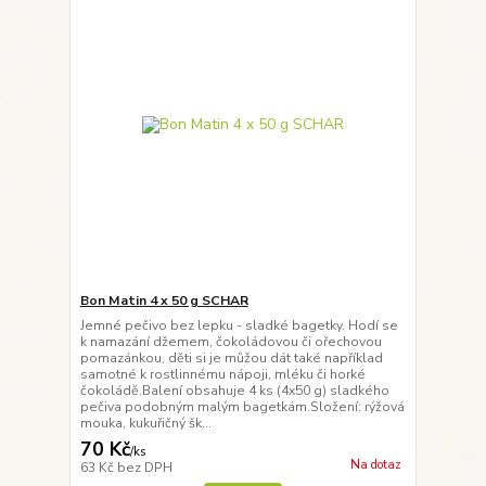
Bon Matin 4 x 50 g SCHAR
Jemné pečivo bez lepku - sladké bagetky. Hodí se
k namazání džemem, čokoládovou či ořechovou
pomazánkou, děti si je můžou dát také například
samotné k rostlinnému nápoji, mléku či horké
čokoládě.Balení obsahuje 4 ks (4x50 g) sladkého
pečiva podobným malým bagetkám.Složení: rýžová
mouka, kukuřičný šk...
70 Kč
/
ks
Na dotaz
63 Kč
bez DPH