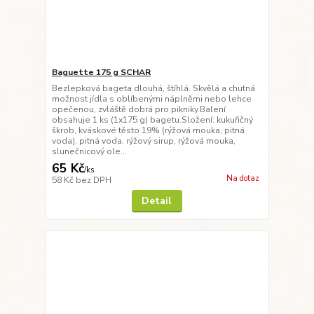
Baguette 175 g SCHAR
Bezlepková bageta dlouhá, štíhlá. Skvělá a chutná
možnost jídla s oblíbenými náplněmi nebo lehce
opečenou, zvláště dobrá pro pikniky.Balení
obsahuje 1 ks (1x175 g) bagetu.Složení: kukuřičný
škrob, kváskové těsto 19% (rýžová mouka, pitná
voda), pitná voda, rýžový sirup, rýžová mouka,
slunečnicový ole...
65 Kč
/
ks
Na dotaz
58 Kč
bez DPH
Detail