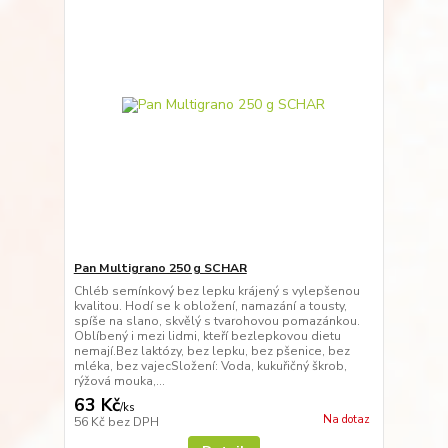
Pan Multigrano 250 g SCHAR
Chléb semínkový bez lepku krájený s vylepšenou
kvalitou. Hodí se k obložení, namazání a tousty,
spíše na slano, skvělý s tvarohovou pomazánkou.
Oblíbený i mezi lidmi, kteří bezlepkovou dietu
nemají.Bez laktózy, bez lepku, bez pšenice, bez
mléka, bez vajecSložení: Voda, kukuřičný škrob,
rýžová mouka,...
63 Kč
/
ks
Na dotaz
56 Kč
bez DPH