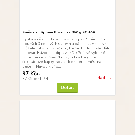
Směs na přípravu Brownies 350 g SCHAR
Sypká směs na Brownies bez lepku. S přidáním
pouhých 3 čerstvých surovin a pár minut v kuchyni
můžete vykouzlit svačinku, kterou budou vaše děti
milovat! Návod na přípravu níže.Pečlivě vybrané
ingredience surový třtinový cukr a belgické
čokoládové kapky jsou srdcem této směsi na
pečení! Návod k příp...
97 Kč
/
ks
Na dotaz
87 Kč
bez DPH
Detail