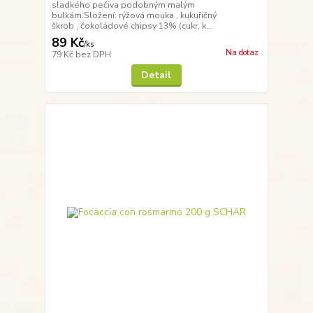
sladkého pečiva podobným malým
bulkám.Složení: rýžová mouka , kukuřičný
škrob , čokoládové chipsy 13% (cukr, k...
89 Kč
/
ks
Na dotaz
79 Kč
bez DPH
Detail