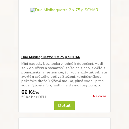
Duo Minibaguette 2 x 75 g SCHAR
Mini bagetky bez lepku vhodné k dopečení. Hodí
se k obložení a namazání, spíše na slano, skvělé s
pomazánkami, zeleninou, šunkou a vždy tak, jak jste
zvyklý u světlého pečiva.Složení: kukuřičný škrob,
pekařské droždí (rýžová mouka, pitná voda), pitná
voda, rýžový sirup, rostlinné vlákno (psyllium, b...
66 Kč
/
ks
Na dotaz
59 Kč
bez DPH
Detail