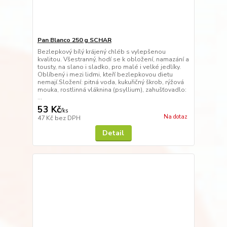
Pan Blanco 250 g SCHAR
Bezlepkový bílý krájený chléb s vylepšenou
kvalitou. Všestranný, hodí se k obložení, namazání a
tousty, na slano i sladko, pro malé i velké jedlíky.
Oblíbený i mezi lidmi, kteří bezlepkovou dietu
nemají.Složení: pitná voda, kukuřičný škrob, rýžová
mouka, rostlinná vláknina (psyllium), zahušťovadlo:
...
53 Kč
/
ks
Na dotaz
47 Kč
bez DPH
Detail