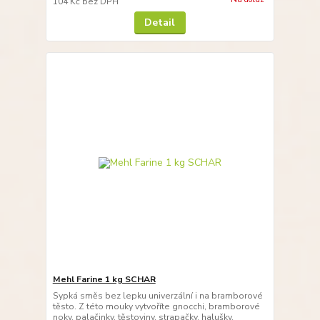
104 Kč
bez DPH
Detail
Mehl Farine 1 kg SCHAR
Sypká směs bez lepku univerzální i na bramborové
těsto. Z této mouky vytvoříte gnocchi, bramborové
noky, palačinky, těstoviny, strapačky, halušky,