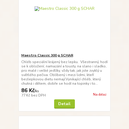
Maestro Classic 300 g SCHAR
Chléb speciální krájený bez lepku. Všestranný, hodí
se k obložení, namazání a tousty, na slano i sladko,
pro malé i velké jedlíky, vždy tak, jak jste zvyklý u
světlého pečiva. Oblíbený i mezi lidmi, kteří
bezlepkovou dietu nemají.Vynikající chléb, který
chutná i dětem, dobře se hodí na topinky i to...
86 Kč
/
ks
Na dotaz
77 Kč
bez DPH
Detail