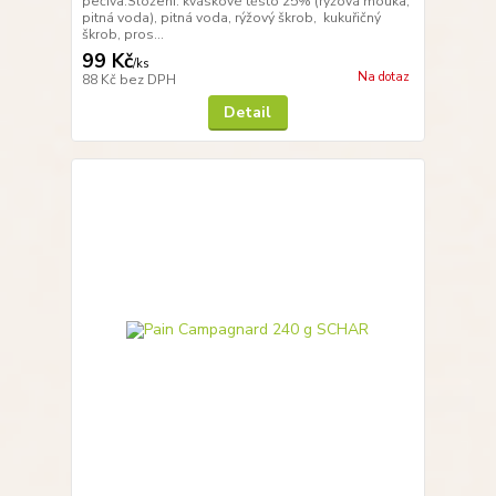
pečiva.Složení: kváskové těsto 25% (rýžová mouka,
pitná voda), pitná voda, rýžový škrob, kukuřičný
škrob, pros...
99 Kč
/
ks
Na dotaz
88 Kč
bez DPH
Detail