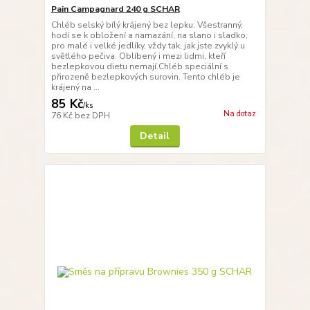
Pain Campagnard 240 g SCHAR
Chléb selský bílý krájený bez lepku. Všestranný,
hodí se k obložení a namazání, na slano i sladko,
pro malé i velké jedlíky, vždy tak, jak jste zvyklý u
světlého pečiva. Oblíbený i mezi lidmi, kteří
bezlepkovou dietu nemají.Chléb speciální s
přirozeně bezlepkových surovin. Tento chléb je
krájený na ...
85 Kč
/
ks
Na dotaz
76 Kč
bez DPH
Detail