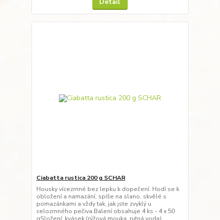
Detail
Ciabatta rustica 200 g SCHAR
Housky vícezrnné bez lepku k dopečení. Hodí se k
obložení a namazání, spíše na slano, skvělé s
pomazánkami a vždy tak, jak jste zvyklý u
celozrnného pečiva.Balení obsahuje 4 ks - 4 x 50
gSložení: kvásek (rýžová mouka, pitná voda),