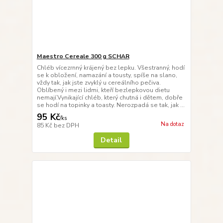
Maestro Cereale 300 g SCHAR
Chléb vícezrnný krájený bez lepku. Všestranný, hodí
se k obložení, namazání a tousty, spíše na slano,
vždy tak, jak jste zvyklý u cereálního pečiva.
Oblíbený i mezi lidmi, kteří bezlepkovou dietu
nemají.Vynikající chléb, který chutná i dětem, dobře
se hodí na topinky a toasty. Nerozpadá se tak, jak ...
95 Kč
/
ks
Na dotaz
85 Kč
bez DPH
Detail