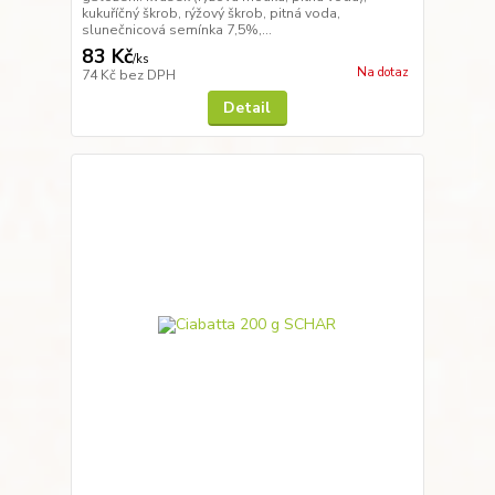
kukuříčný škrob, rýžový škrob, pitná voda,
slunečnicová semínka 7,5%,...
83 Kč
/
ks
Na dotaz
74 Kč
bez DPH
Detail