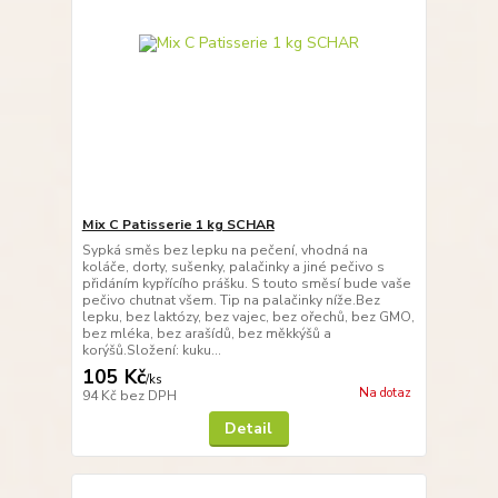
Mix C Patisserie 1 kg SCHAR
Sypká směs bez lepku na pečení, vhodná na
koláče, dorty, sušenky, palačinky a jiné pečivo s
přidáním kypřícího prášku. S touto směsí bude vaše
pečivo chutnat všem. Tip na palačinky níže.Bez
lepku, bez laktózy, bez vajec, bez ořechů, bez GMO,
bez mléka, bez arašídů, bez měkkýšů a
korýšů.Složení: kuku...
105 Kč
/
ks
Na dotaz
94 Kč
bez DPH
Detail