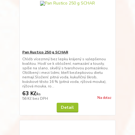
Pan Rustico 250 g SCHAR
Chléb vícezrnný bez lepku krájený s vylepšenou
kvalitou. Hodí se k obložení, namazání a tousty,
spíše na slano, skvělý s tvarohovou pomazánkou.
Oblíbený i mezi lidmi, kteří bezlepkovou dietu
nemají.Složení: pitná voda, kukuřičný škrob,
kváskové těsto 16 % (pitná voda, rýžová mouka),
rýžová mouka, ro...
63 Kč
/
ks
Na dotaz
56 Kč
bez DPH
Detail