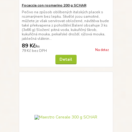
Focaccia con rosmarino 200 g SCHAR
Pečivo na způsob oblíbených italských placek s
rozmarýnem bez lepku. Skvělé jsou samotné,
můžete je však servírovat obložené, návštěva bude
také překvapena z pohoštění.Balení obsahuje 3 ks
(3x66 g) Složení: pitná voda, kukuřičný škrob,
kukuřičná mouka, pekařské droždí, rýžová mouka,
jablečná vláknin...
89 Kč
/
ks
Na dotaz
79 Kč
bez DPH
Detail