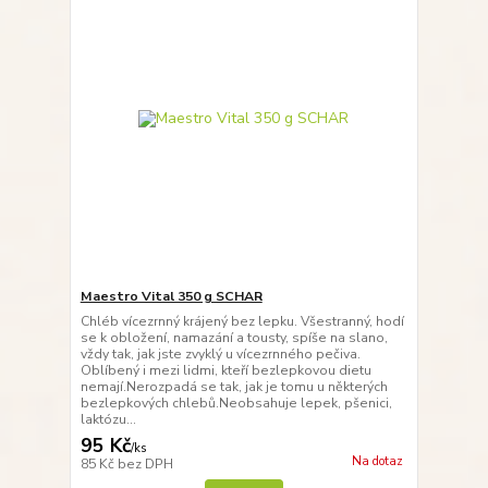
Maestro Vital 350 g SCHAR
Chléb vícezrnný krájený bez lepku. Všestranný, hodí
se k obložení, namazání a tousty, spíše na slano,
vždy tak, jak jste zvyklý u vícezrnného pečiva.
Oblíbený i mezi lidmi, kteří bezlepkovou dietu
nemají.Nerozpadá se tak, jak je tomu u některých
bezlepkových chlebů.Neobsahuje lepek, pšenici,
laktózu...
95 Kč
/
ks
Na dotaz
85 Kč
bez DPH