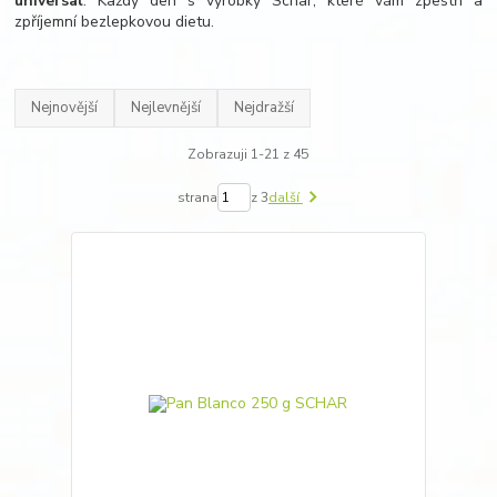
universal
. Každý den s výrobky Schär, které vám zpestří a
zpříjemní bezlepkovou dietu.
Nejnovější
Nejlevnější
Nejdražší
Zobrazuji 1-21 z 45
strana
z 3
další