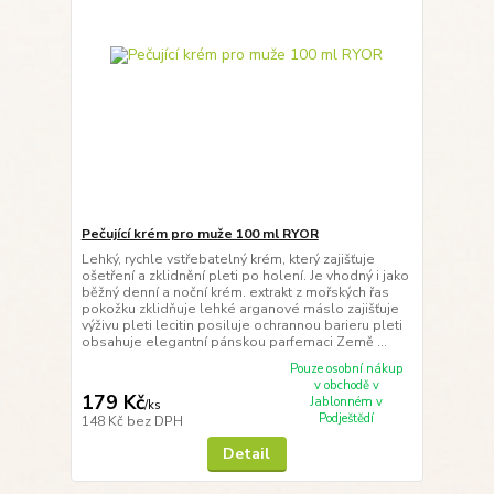
Pečující krém pro muže 100 ml RYOR
Lehký, rychle vstřebatelný krém, který zajišťuje
ošetření a zklidnění pleti po holení. Je vhodný i jako
běžný denní a noční krém. extrakt z mořských řas
pokožku zklidňuje lehké arganové máslo zajišťuje
výživu pleti lecitin posiluje ochrannou barieru pleti
obsahuje elegantní pánskou parfemaci Země ...
Pouze osobní nákup
v obchodě v
179 Kč
Jablonném v
/
ks
Podještědí
148 Kč
bez DPH
Detail