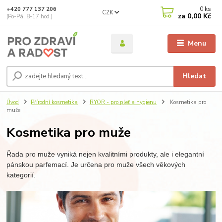
0
ks
+420 777 137 206
CZK
za
0,00 Kč
(Po-Pá, 8-17 hod.)
Menu
Hledat
Úvod
Přírodní kosmetika
RYOR - pro pleť a hygienu
Kosmetika pro
muže
Kosmetika pro muže
Řada pro muže vyniká nejen kvalitními produkty, ale i elegantní
pánskou parfemací. Je určena pro muže všech věkových
kategorií.