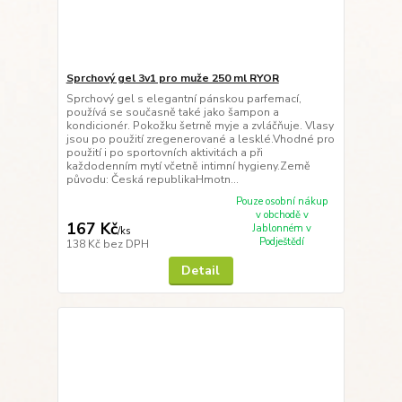
Sprchový gel 3v1 pro muže 250 ml RYOR
Sprchový gel s elegantní pánskou parfemací,
používá se současně také jako šampon a
kondicionér. Pokožku šetrně myje a zvláčňuje. Vlasy
jsou po použití zregenerované a lesklé.Vhodné pro
použití i po sportovních aktivitách a při
každodenním mytí včetně intimní hygieny.Země
původu: Česká republikaHmotn...
Pouze osobní nákup
v obchodě v
167 Kč
Jablonném v
/
ks
Podještědí
138 Kč
bez DPH
Detail