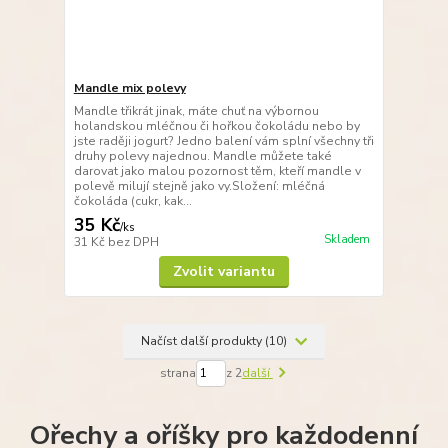
Mandle mix polevy
Mandle třikrát jinak, máte chuť na výbornou
holandskou mléčnou či hořkou čokoládu nebo by
jste raději jogurt? Jedno balení vám splní všechny tři
druhy polevy najednou. Mandle můžete také
darovat jako malou pozornost těm, kteří mandle v
polevě milují stejně jako vy.Složení: mléčná
čokoláda (cukr, kak...
35 Kč
/
ks
Skladem
31 Kč
bez DPH
Zvolit variantu
Načíst další produkty (10)
strana
z 2
další
Ořechy a oříšky pro každodenní