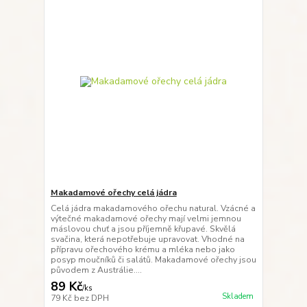
Makadamové ořechy celá jádra
Celá jádra makadamového ořechu natural. Vzácné a
výtečné makadamové ořechy mají velmi jemnou
máslovou chuť a jsou příjemně křupavé. Skvělá
svačina, která nepotřebuje upravovat. Vhodné na
přípravu ořechového krému a mléka nebo jako
posyp moučníků či salátů. Makadamové ořechy jsou
původem z Austrálie....
89 Kč
/
ks
Skladem
79 Kč
bez DPH