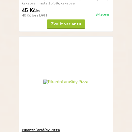
kakaová hmota 15,5%, kakaové ...
45 Kč
/
ks
Skladem
40 Kč
bez DPH
Zvolit variantu
Pikantní arašídy Pizza