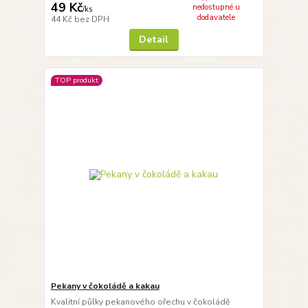
49 Kč
nedostupné u
/
ks
dodavatele
44 Kč
bez DPH
Detail
TOP produkt
Pekany v čokoládě a kakau
Kvalitní půlky pekanového ořechu v čokoládě