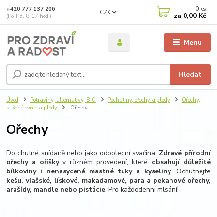
0
ks
+420 777 137 206
CZK
za
0,00 Kč
(Po-Pá, 8-17 hod.)
Menu
Hledat
Úvod
Potraviny, alternativy, BIO
Pochutiny, ořechy a plody
Ořechy,
sušené ovoce a plody
Ořechy
Ořechy
Do chutné snídaně nebo jako odpolední svačina.
Zdravé přírodní
ořechy a oříšky
v různém provedení, které
obsahují důležité
bílkoviny i nenasycené mastné tuky a kyseliny
. Ochutnejte
kešu, vlašské, lískové, makadamové, para a pekanové ořechy,
arašídy, mandle nebo pistácie
. Pro každodenní mlsání!