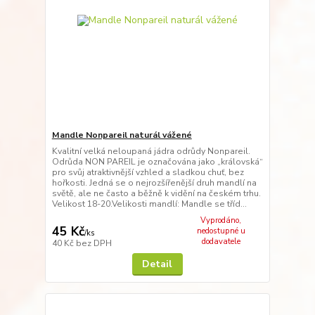
Mandle Nonpareil naturál vážené
Kvalitní velká neloupaná jádra odrůdy Nonpareil.
Odrůda NON PAREIL je označována jako „královská“
pro svůj atraktivnější vzhled a sladkou chuť, bez
hořkosti. Jedná se o nejrozšířenější druh mandlí na
světě, ale ne často a běžně k vidění na českém trhu.
Velikost 18-20.Velikosti mandlí: Mandle se tříd...
Vyprodáno,
45 Kč
nedostupné u
/
ks
dodavatele
40 Kč
bez DPH
Detail