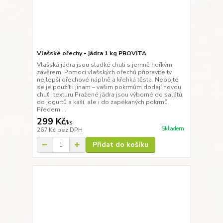
Vlašské ořechy - jádra 1 kg PROVITA
Vlašská jádra jsou sladké chuti s jemně hořkým
závěrem. Pomocí vlašských ořechů připravíte ty
nejlepší ořechové náplně a křehká těsta. Nebojte
se je použít i jinam – vašim pokrmům dodají novou
chuť i texturu.Pražené jádra jsou výborné do salátů,
do jogurtů a kaší, ale i do zapékaných pokrmů.
Předem ...
299 Kč
/
ks
Skladem
267 Kč
bez DPH
Přidat do košíku