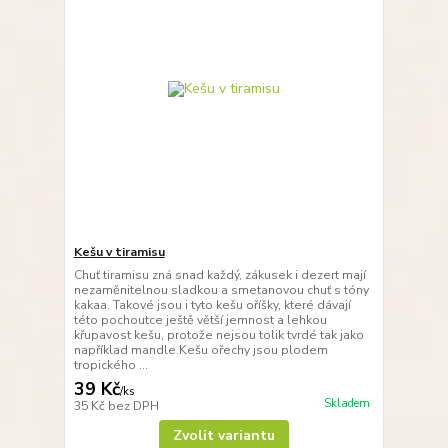
Kešu v tiramisu
Chuť tiramisu zná snad každý, zákusek i dezert mají
nezaměnitelnou sladkou a smetanovou chuť s tóny
kakaa. Takové jsou i tyto kešu oříšky, které dávají
této pochoutce ještě větší jemnost a lehkou
křupavost kešu, protože nejsou tolik tvrdé tak jako
například mandle.Kešu ořechy jsou plodem
tropického ...
39 Kč
/
ks
Skladem
35 Kč
bez DPH
Zvolit variantu