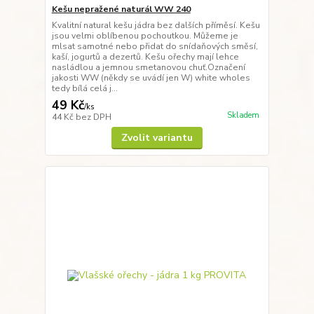
Kešu nepražené naturál WW 240
Kvalitní natural kešu jádra bez dalších příměsí. Kešu
jsou velmi oblíbenou pochoutkou. Můžeme je
mlsat samotné nebo přidat do snídaňových směsí,
kaší, jogurtů a dezertů. Kešu ořechy mají lehce
nasládlou a jemnou smetanovou chuť.Označení
jakosti WW (někdy se uvádí jen W) white wholes
tedy bílá celá j...
49 Kč
/
ks
Skladem
44 Kč
bez DPH
Zvolit variantu