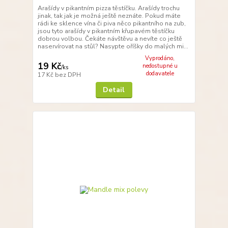
Arašídy v pikantním pizza těstíčku. Arašídy trochu
jinak, tak jak je možná ještě neznáte. Pokud máte
rádi ke sklence vína či piva něco pikantního na zub,
jsou tyto arašídy v pikantním křupavém těstíčku
dobrou volbou. Čekáte návštěvu a nevíte co ještě
naservírovat na stůl? Nasypte oříšky do malých mi...
Vyprodáno,
19 Kč
nedostupné u
/
ks
dodavatele
17 Kč
bez DPH
Detail