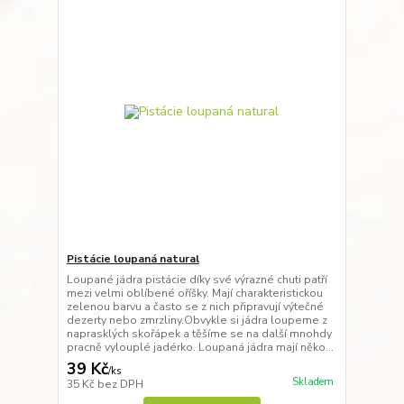
Pistácie loupaná natural
Loupané jádra pistácie díky své výrazné chuti patří
mezi velmi oblíbené oříšky. Mají charakteristickou
zelenou barvu a často se z nich připravují výtečné
dezerty nebo zmrzliny.Obvykle si jádra loupeme z
naprasklých skořápek a těšíme se na další mnohdy
pracně vylouplé jadérko. Loupaná jádra mají něko...
39 Kč
/
ks
Skladem
35 Kč
bez DPH