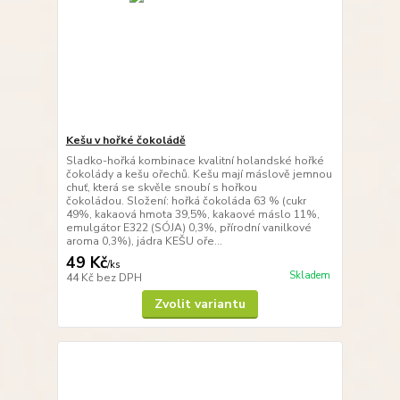
Kešu v hořké čokoládě
Sladko-hořká kombinace kvalitní holandské hořké
čokolády a kešu ořechů. Kešu mají máslově jemnou
chuť, která se skvěle snoubí s hořkou
čokoládou. Složení: hořká čokoláda 63 % (cukr
49%, kakaová hmota 39,5%, kakaové máslo 11%,
emulgátor E322 (SÓJA) 0,3%, přírodní vanilkové
aroma 0,3%), jádra KEŠU oře...
49 Kč
/
ks
Skladem
44 Kč
bez DPH
Zvolit variantu