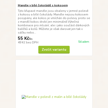
Mandle v bílé čokoládě s kokosem
Tyto křupavé mandle jsou obaleny v jemné polevě
z kokosu a bílé čokolády. Mandle nejsou kokosem
posypány, ale kokos je vmíchán do polevy, proto se
z mandlí kokos drobí jen minimálně.Výtečná
kombinace pro mlsání, ale i jako součást dárkových
balíčků a košů. Můžete je však darovat jen tak v
sáčku nebo...
55 Kč
/
ks
Skladem
49 Kč
bez DPH
Zvolit variantu