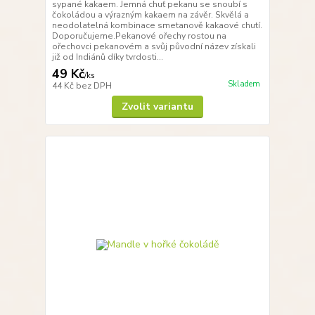
sypané kakaem. Jemná chuť pekanu se snoubí s
čokoládou a výrazným kakaem na závěr. Skvělá a
neodolatelná kombinace smetanově kakaové chutí.
Doporučujeme.Pekanové ořechy rostou na
ořechovci pekanovém a svůj původní název získali
již od Indiánů díky tvrdosti...
49 Kč
/
ks
Skladem
44 Kč
bez DPH
Zvolit variantu