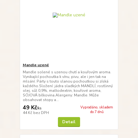
Mandle uzené
Mandle solené s uzenou chutí a kouřovým aroma.
Vynikající pochoutka k vínu, pivu, ale i jen tak na
mlsání. Párty s touto slanou pochoutkou si získá
každého.Složení: jádra sladkých MANDLÍ, rostlinný
olej, sůl 0,9%, maltodextrin, kouřové aroma,
SÓJOVÁ bílkovina.Alergeny: Mandle. Může
obsahovat stopy a...
49 Kč
Vyprodáno, skladem
/
ks
do 7 dnů
44 Kč
bez DPH
Detail