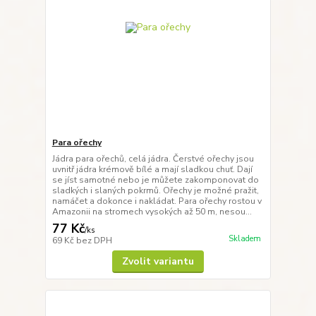
Para ořechy
Jádra para ořechů, celá jádra. Čerstvé ořechy jsou
uvnitř jádra krémově bílé a mají sladkou chuť. Dají
se jíst samotné nebo je můžete zakomponovat do
sladkých i slaných pokrmů. Ořechy je možné pražit,
namáčet a dokonce i nakládat. Para ořechy rostou v
Amazonii na stromech vysokých až 50 m, nesou...
77 Kč
/
ks
Skladem
69 Kč
bez DPH
Zvolit variantu