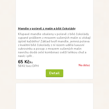
Mandle v polevě z malin a bílé čokolády
Křupavé mandle obaleny v polevě z bílé čokolády
sypané práškem z mrazem sušených malin si získají
úplně každého! Základ tvoří mandle, jemná poleva
z kvalitní bílé čokolády z ní rázem udělá luxusní
cukrovinku a posyp z mrazem sušených malin
navrchu dodá celé kombinaci svěží lehkou chuť a
navíc i přír...
65 Kč
/
ks
Na dotaz
58 Kč
bez DPH
Detail