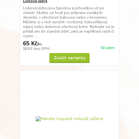
Lísková jádra
Lísková jádra jsou typickou pochoutkou už po
staletí. Skvěle se hodí pro přípravu sladkých
dezertů, v ořechové bábovce nebo v brownies.
Můžete si z nich vyrobit i rostlinný, lískooříškový
nápoj nebo dokonce ořechový krém. Nebojte se je
přidat ani do slaných jídel, jako je například salát či
rizoto. ...
65 Kč
/
ks
Skladem
58 Kč
bez DPH
Zvolit variantu