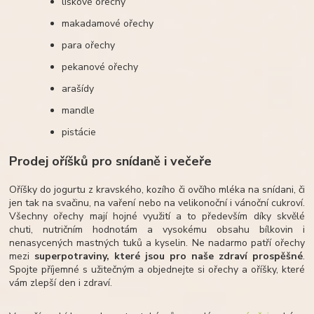
lískové ořechy
makadamové ořechy
para ořechy
pekanové ořechy
arašídy
mandle
pistácie
Prodej oříšků pro snídaně i večeře
Oříšky do jogurtu z kravského, kozího či ovčího mléka na snídani, či
jen tak na svačinu, na vaření nebo na velikonoční i vánoční cukroví.
Všechny ořechy mají hojné využití a to především díky skvělé
chuti, nutričním hodnotám a vysokému obsahu bílkovin i
nenasycených mastných tuků a kyselin. Ne nadarmo patří ořechy
mezi
superpotraviny, které jsou pro naše zdraví prospěšné
.
Spojte příjemné s užitečným a objednejte si ořechy a oříšky, které
vám zlepší den i zdraví.