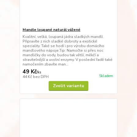
Mandle loupané naturál vážené
Kvalitní, velká, loupaná jádra sladkých mandlí.
Připravíte z nich sladké dobroty a exotické
speciality. Také se hodí i pro výrobu domácího
mandlového nápoje.Tip: Namočte si přes noc
mandličky do vody, budou tak větší, měkčí a
stravitelnější a uvolní enzymy. V poslední řadě také
namočením zbavíte man...
49 Kč
/
ks
Skladem
44 Kč
bez DPH
Zvolit variantu