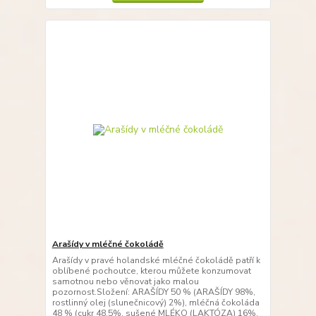
Arašídy v mléčné čokoládě
Arašídy v pravé holandské mléčné čokoládě patří k
oblíbené pochoutce, kterou můžete konzumovat
samotnou nebo věnovat jako malou
pozornost.Složení: ARAŠÍDY 50 % (ARAŠÍDY 98%,
rostlinný olej (slunečnicový) 2%), mléčná čokoláda
48 % (cukr 48,5%, sušené MLÉKO (LAKTÓZA) 16%,