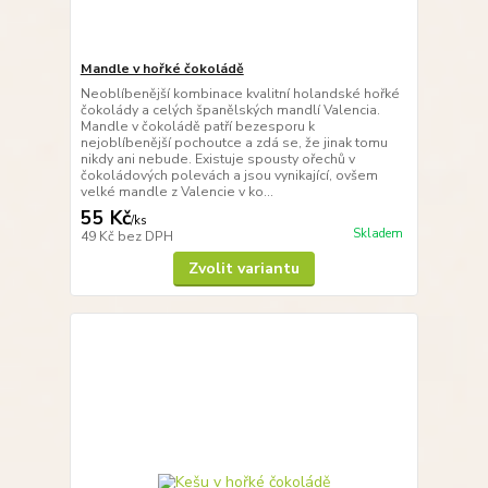
Mandle v hořké čokoládě
Neoblíbenější kombinace kvalitní holandské hořké
čokolády a celých španělských mandlí Valencia.
Mandle v čokoládě patří bezesporu k
nejoblíbenější pochoutce a zdá se, že jinak tomu
nikdy ani nebude. Existuje spousty ořechů v
čokoládových polevách a jsou vynikající, ovšem
velké mandle z Valencie v ko...
55 Kč
/
ks
Skladem
49 Kč
bez DPH
Zvolit variantu