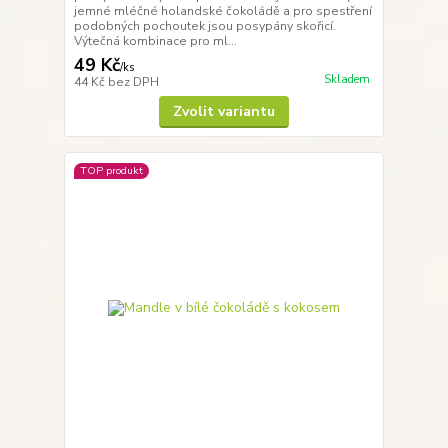
jemné mléčné holandské čokoládě a pro spestření
podobných pochoutek jsou posypány skořicí.
Výtečná kombinace pro ml...
49 Kč
/
ks
Skladem
44 Kč
bez DPH
Zvolit variantu
TOP produkt