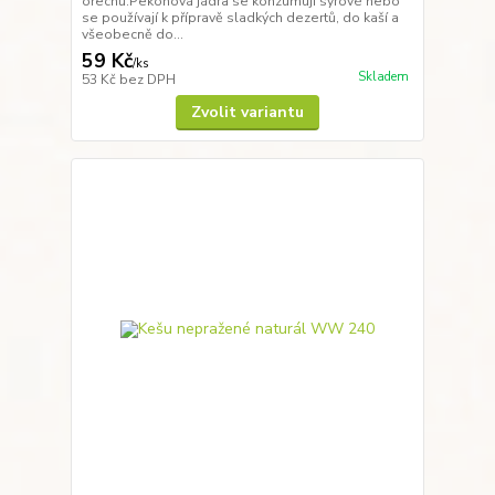
ořechů.Pekonová jádra se konzumují syrové nebo
se používají k přípravě sladkých dezertů, do kaší a
všeobecně do...
59 Kč
/
ks
Skladem
53 Kč
bez DPH
Zvolit variantu