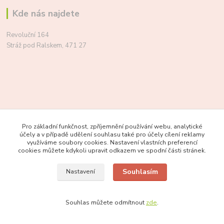
Kde nás najdete
Revoluční 164
Stráž pod Ralskem, 471 27
Pro základní funkčnost, zpříjemnění používání webu, analytické
účely a v případě udělení souhlasu také pro účely cílení reklamy
využíváme soubory cookies. Nastavení vlastních preferencí
cookies můžete kdykoli upravit odkazem ve spodní části stránek.
Souhlasím
Nastavení
Kontakty
Souhlas můžete odmítnout
zde
.
PRO ZDRAVÍ A RADOST