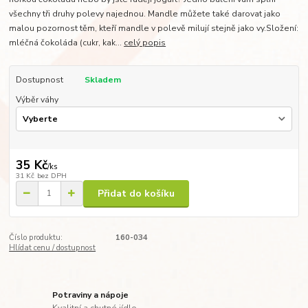
všechny tři druhy polevy najednou. Mandle můžete také darovat jako
malou pozornost těm, kteří mandle v polevě milují stejně jako vy.Složení:
mléčná čokoláda (cukr, kak...
celý popis
Dostupnost
Skladem
Výběr váhy
35 Kč
/
ks
31 Kč
bez DPH
Přidat do košíku
Číslo produktu:
160-034
Hlídat cenu / dostupnost
Potraviny a nápoje