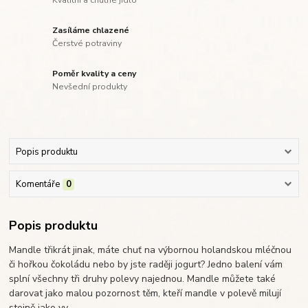
Kvalitní a chutné jídlo
Zasíláme chlazené
Čerstvé potraviny
Poměr kvality a ceny
Nevšední produkty
Popis produktu
Komentáře
0
Popis produktu
Mandle třikrát jinak, máte chuť na výbornou holandskou mléčnou
či hořkou čokoládu nebo by jste raději jogurt? Jedno balení vám
splní všechny tři druhy polevy najednou. Mandle můžete také
darovat jako malou pozornost těm, kteří mandle v polevě milují
stejně jako vy.