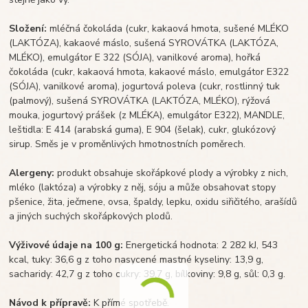
Složení:
mléčná čokoláda (cukr, kakaová hmota, sušené MLÉKO
(LAKTÓZA), kakaové máslo, sušená SYROVÁTKA (LAKTÓZA,
MLÉKO), emulgátor E 322 (SÓJA), vanilkové aroma), hořká
čokoláda (cukr, kakaová hmota, kakaové máslo, emulgátor E322
(SÓJA), vanilkové aroma), jogurtová poleva (cukr, rostlinný tuk
(palmový), sušená SYROVÁTKA (LAKTÓZA, MLÉKO), rýžová
mouka, jogurtový prášek (z MLÉKA), emulgátor E322), MANDLE,
leštidla: E 414 (arabská guma), E 904 (šelak), cukr, glukózový
sirup. Směs je v proměnlivých hmotnostních poměrech.
Alergeny:
produkt obsahuje skořápkové plody a výrobky z nich,
mléko (laktóza) a výrobky z něj, sóju a může obsahovat stopy
pšenice, žita, ječmene, ovsa, špaldy, lepku, oxidu siřičitého, arašídů
a jiných suchých skořápkových plodů.
Výživové údaje na 100 g:
Energetická hodnota: 2 282 kJ, 543
kcal, tuky: 36,6 g z toho nasycené mastné kyseliny: 13,9 g,
sacharidy: 42,7 g z toho cukry: 39,7 g, bílkoviny: 9,8 g, sůl: 0,3 g.
Návod k přípravě:
K přímé spotřebě.