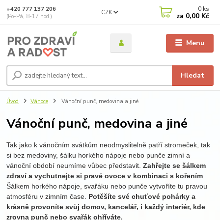
0
ks
+420 777 137 206
CZK
za
0,00 Kč
(Po-Pá, 8-17 hod.)
Menu
Hledat
Úvod
Vánoce
Vánoční punč, medovina a jiné
Vánoční punč, medovina a jiné
Tak jako k vánočním svátkům neodmyslitelně patří stromeček, tak
si bez medoviny, šálku horkého nápoje nebo punče zimní a
vánoční období neumíme vůbec představit.
Zahřejte se šálkem
zdraví a vychutnejte si pravé ovoce v kombinaci s kořením
.
Šálkem horkého nápoje, svařáku nebo punče vytvoříte tu pravou
atmosféru v zimním čase.
Potěšíte své chuťové pohárky a
krásně provoníte svůj domov, kancelář, i každý interiér, kde
zrovna punč nebo svařák ohříváte.