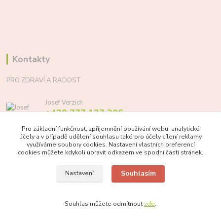
Kontakty
PRO ZDRAVÍ A RADOST
Josef Verzich
+420 777 137 206
(Po-Pá, 8-17 hod.)
Pro základní funkčnost, zpříjemnění používání webu, analytické
účely a v případě udělení souhlasu také pro účely cílení reklamy
info@prozdraviaradost.cz
využíváme soubory cookies. Nastavení vlastních preferencí
cookies můžete kdykoli upravit odkazem ve spodní části stránek.
Souhlasím
Nastavení
Souhlas můžete odmítnout
zde
.