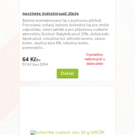
Apotheke Sváteční punč 20x2g
Bylinný aromatizovaný čaj s punčovou příchutí.
Porcovaný, voňavý, bylinný, kořeněný čaj pro chvíle
odpočinku, zimní zahřátí a pro příjemnou sváteční
atmosféru.Složení: Rakytník plod 20%, ibišek květ,
šípek plod, ostružina list, přírodní aroma, zázvor
kořen, skořice kůra 6%, lékořice kořen,
pomerančo...
Vyprodáno,
64 Kč
nedostupné u
/
ks
dodavatele
57 Kč
bez DPH
Detail