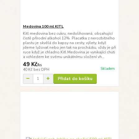
Medovina 100 ml KITL
Kitl medovina bez cukru, nedolihovaná, obsahující
čistě přírodní alkohol 12%. Placatka z nerozbitného
plastu je skvělá do kapsy na cesty, výlety, když
jdeme lyžovat nebo jen tak na procházku, vždy je při
ruce když je chladno.Kitl Medovina je vynikající chuti
a vzhledem ke svému unikátnímu složení vh...
49 Kč
/
ks
Skladem
40 Kč
bez DPH
Přidat do košíku