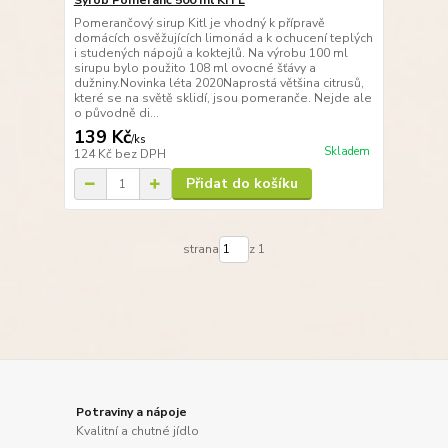
Syrob Pomeranč 500 ml KITL
Pomerančový sirup Kitl je vhodný k přípravě
domácích osvěžujících limonád a k ochucení teplých
i studených nápojů a koktejlů. Na výrobu 100 ml
sirupu bylo použito 108 ml ovocné šťávy a
dužniny.Novinka léta 2020Naprostá většina citrusů,
které se na světě sklidí, jsou pomeranče. Nejde ale
o původně di...
139 Kč
/
ks
Skladem
124 Kč
bez DPH
Přidat do košíku
strana
z 1
Potraviny a nápoje
Kvalitní a chutné jídlo