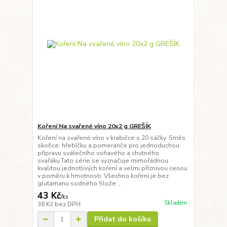
Koření Na svařené víno 20x2 g GREŠÍK
Koření na svařené víno v krabičce s 20 sáčky. Směs
skořice, hřebíčku a pomeranče pro jednoduchou
přípravu svátečního voňavého a chutného
svařáku.Tato série se vyznačuje mimořádnou
kvalitou jednotlivých koření a velmi příznivou cenou
v poměru k hmotnosti. Všechno koření je bez
glutamanu sodného.Slože...
43 Kč
/
ks
Skladem
38 Kč
bez DPH
Přidat do košíku