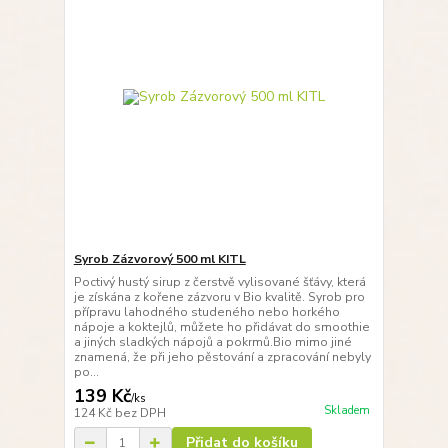
Syrob Zázvorový 500 ml KITL
Poctivý hustý sirup z čerstvě vylisované šťávy, která
je získána z kořene zázvoru v Bio kvalitě. Syrob pro
přípravu lahodného studeného nebo horkého
nápoje a koktejlů, můžete ho přidávat do smoothie
a jiných sladkých nápojů a pokrmů.Bio mimo jiné
znamená, že při jeho pěstování a zpracování nebyly
po...
139 Kč
/
ks
Skladem
124 Kč
bez DPH
Přidat do košíku