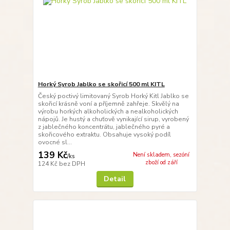
Horký Syrob Jablko se skořicí 500 ml KITL
Český poctivý limitovaný Syrob Horký Kitl Jablko se
skořicí krásně voní a příjemně zahřeje. Skvělý na
výrobu horkých alkoholických a nealkoholických
nápojů. Je hustý a chuťově vynikající sirup, vyrobený
z jablečného koncentrátu, jablečného pyré a
skořicového extraktu. Obsahuje vysoký podíl
ovocné sl...
139 Kč
Není skladem, sezóní
/
ks
zboží od září
124 Kč
bez DPH
Detail