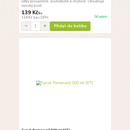
látky prospěšné, aromatické a chuťové. Obsahuje
vysoký podí...
139 Kč
/
ks
Skladem
124 Kč
bez DPH
Přidat do košíku