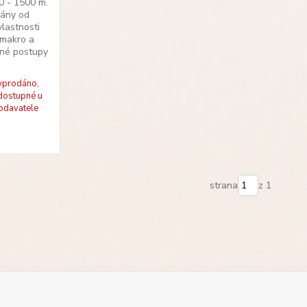
0 - 1500 m.
rány od
vlastnosti
, makro a
ané postupy
yprodáno,
dostupné u
odavatele
strana
z 1