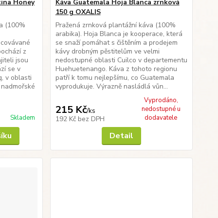
tina Honey
Káva Guatemala Hoja Blanca zrnková
150 g OXALIS
va (100%
Pražená zrnková plantážní káva (100%
arabika). Hoja Blanca je kooperace, která
acovávané
se snaží pomáhat s čištěním a prodejem
ochází z
kávy drobným pěstitelům ve velmi
iteli jsou
nedostupné oblasti Cuilco v departementu
zí se v
Huehuetenango. Káva z tohoto regionu
, v oblasti
patří k tomu nejlepšímu, co Guatemala
a nadmořské
vyprodukuje. Výrazně nasládlá vůn...
Vyprodáno,
215 Kč
nedostupné u
/
ks
Skladem
dodavatele
192 Kč
bez DPH
šíku
Detail