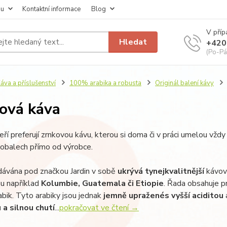
pu
Kontaktní informace
Blog
V příp
Hledat
+420
(Po-Pá
áva a příslušenství
100% arabika a robusta
Originál balení kávy
ová káva
teří preferují zrnkovou kávu, kterou si doma či v práci umelou vž
l obalech přímo od výrobce.
dávána pod značkou Jardin v sobě
ukrývá ty
nejkvalitnější
kávov
ou například
Kolumbie, Guatemala či Etiopie
. Řada obsahuje p
ik. Tyto arabiky jsou jednak
jemně upražené
s vyšší aciditou
 a silnou chutí
...
pokračovat ve čtení →