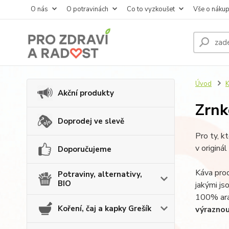
O nás
O potravinách
Co to vyzkoušet
Vše o náku
Úvod
K
Akční produkty
Zrnk
Doprodej ve slevě
Pro ty, k
v originá
Doporučujeme
Káva pro
Potraviny, alternativy,
BIO
jakými js
100% arab
Koření, čaj a kapky Grešík
výraznou