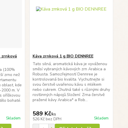
a zrnková
Káva zrnková 1 g BIO DENNREE
Tato silná, aromatická káva je vyváženou
směsí vybraných kávových zrn Arabica a
va (100%
Robusta. Samozřejmostí Dennree je
ší zrno než
kontrolovaná bio kvalita. Vychutnejte si
artamentu
svou čerstvě uvařenou kávu s mlékem
 oblast, kde
nebo cukrem. Chutná také s různými druhy
0-2000 m. V
rostlinných nápojů.Složení: Zrna čerstvě
s oříškovou
pražené kávy Arabica* a Rob...
tělo bohaté.
589 Kč
/
ks
Skladem
Skladem
526 Kč
bez DPH