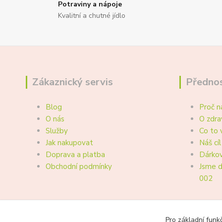
Potraviny a nápoje
Kvalitní a chutné jídlo
Zákaznický servis
Přednos
Blog
Proč n
O nás
O zdra
Služby
Co to 
Jak nakupovat
Náš cíl
Doprava a platba
Dárkov
Obchodní podmínky
Jsme d
002
Pro základní funk