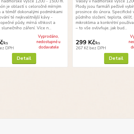
v nadmořské výšce 1200 - 1500 m.
Valley v nadmořské výšce 120
n je oblastí s celoročně mírným
Plody jsou farmáři pečlivě vybí
m a téměř dokonalými podmínkami
prosince do února. Specifické 
vání té nejkvalitnější kávy -
půdního složení, teplota, déšť
opečné půdy, mírná vlhkost a
mikroklima a konkrétní použív
 slunečního záření. Více n...
– to vše ovlivňuje, jak bud...
Vyprodáno,
V
č
299 Kč
nedostupné u
ne
/
ks
/
ks
dodavatele
d
ez DPH
267 Kč
bez DPH
Detail
Detail