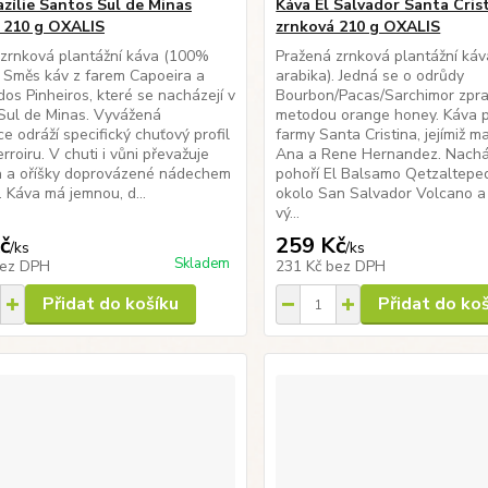
azílie Santos Sul de Minas
Káva El Salvador Santa Cris
 210 g OXALIS
zrnková 210 g OXALIS
zrnková plantážní káva (100%
Pražená zrnková plantážní ká
. Směs káv z farem Capoeira a
arabika). Jedná se o odrůdy
dos Pinheiros, které se nacházejí v
Bourbon/Pacas/Sarchimor zpr
Sul de Minas. Vyvážená
metodou orange honey. Káva p
e odráží specifický chuťový profil
farmy Santa Cristina, jejímiž maj
rroiru. V chuti i vůni převažuje
Ana a Rene Hernandez. Nachá
a a oříšky doprovázené nádechem
pohoří El Balsamo Qetzaltepeq
 Káva má jemnou, d...
okolo San Salvador Volcano 
vý...
č
259 Kč
/
ks
/
ks
Skladem
ez DPH
231 Kč
bez DPH
Přidat do košíku
Přidat do ko