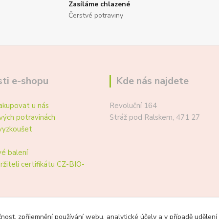
Zasíláme chlazené
Čerstvé potraviny
ti e-shopu
Kde nás najdete
akupovat u nás
Revoluční 164
vých potravinách
Stráž pod Ralskem, 471 27
vyzkoušet
é balení
ržiteli certifikátu CZ-BIO-
čnost, zpříjemnění používání webu, analytické účely a v případě udělení