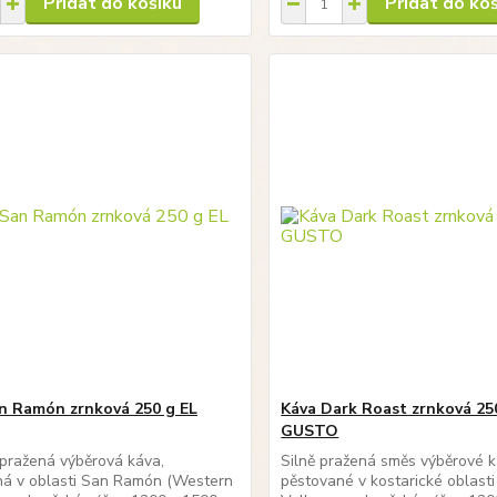
Přidat do košíku
Přidat do ko
n Ramón zrnková 250 g EL
Káva Dark Roast zrnková 25
GUSTO
pražená výběrová káva,
Silně pražená směs výběrové 
ná v oblasti San Ramón (Western
pěstované v kostarické oblast