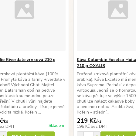
die Riverdale zrnková 210 g
Káva Kolumbie Excelso Huil
210 g OXALIS
zrnková plantážní káva (100%
Pražená zrnková plantážní ká
. Promytá káva z farmy Riverdale v
arabika). Káva Excelso má men
pohoří Východní Ghát. Majitel
káva Supremo. Pochází z dep
an Balaraman dbá na pečlivé
Antioquia. Jedná se o hornatou
ání klasickou metodou pouze
se káva pěstuje ve výšce 150
řešní. V chuti i vůni najdete
chuti lze nalézt kakaové boby 
čokoládu a arašídy. Tělo je jemné,
a ovocnou notou. Acidita živá, 
cidita nízká. Kofein ...
Kofein - střední...
č
219 Kč
/
ks
/
ks
Skladem
ez DPH
196 Kč
bez DPH