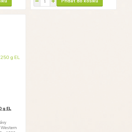
šíku
Přidat do košíku
0 g EL
kávy
i Western