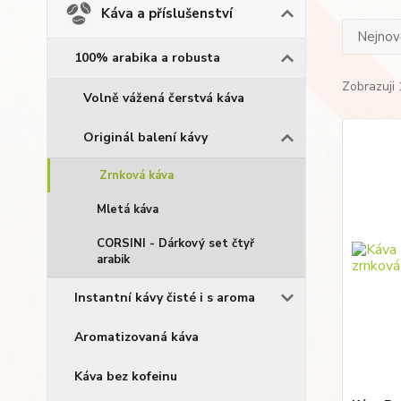
Káva a příslušenství
Nejnově
100% arabika a robusta
Zobrazuji 
Volně vážená čerstvá káva
Originál balení kávy
Zrnková káva
Mletá káva
CORSINI - Dárkový set čtyř
arabik
Instantní kávy čisté i s aroma
Aromatizovaná káva
Káva bez kofeinu