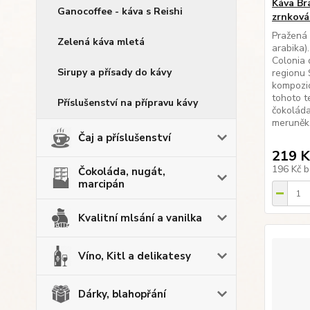
Káva Br
Ganocoffee - káva s Reishi
zrnková
Pražená 
Zelená káva mletá
arabika)
Colonia 
Sirupy a přísady do kávy
regionu 
kompozic
tohoto te
Příslušenství na přípravu kávy
čokolád
meruněk.
Čaj a příslušenství
219 K
196 Kč
b
Čokoláda, nugát,
marcipán
Kvalitní mlsání a vanilka
Víno, Kitl a delikatesy
Dárky, blahopřání