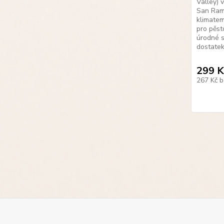
Valley) 
San Ramó
klimate
pro pěsto
úrodné s
dostatek
299 K
267 Kč
b