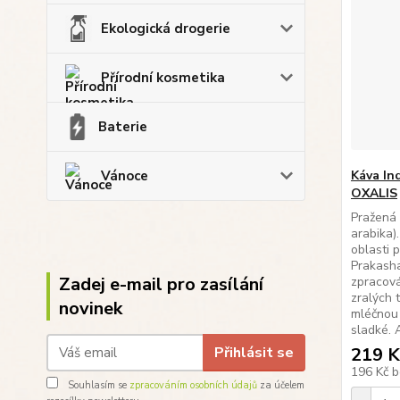
Ekologická drogerie
Přírodní kosmetika
Baterie
Vánoce
Káva In
OXALIS
Pražená 
arabika)
oblasti 
Prakash
Zadej e-mail pro zasílání
zpracov
zralých t
novinek
mléčnou 
sladké. A
Přihlásit se
219 K
196 Kč
b
Souhlasím se
zpracováním osobních údajů
za účelem