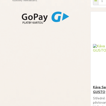
rozesílky newsletteru.
Káva Sa
GUSTO
Středně 
pěstova