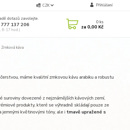
Přihlášení
CZK
adě dotazů zavolejte.
0
ks
 777 137 206
za
0,00 Kč
, 8-17 hod.)
Zrnková káva
dy čerstvou, máme kvalitní zrnkovou kávu arabiku a robustu
é suroviny dovezené z nejznámějších kávových zemí,
rémiové produkty, které se výhradně skládají pouze ze
a jemnými květinovými tóny, ale i
tmavě upražené s