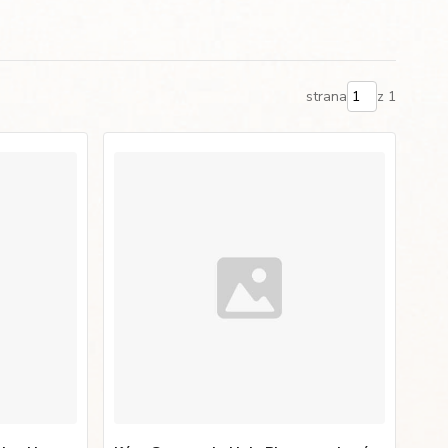
strana
z 1