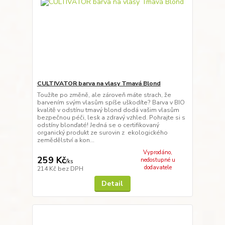
CULTIVATOR barva na vlasy Tmavá Blond
Toužíte po změně, ale zároveň máte strach, že
barvením svým vlasům spíše uškodíte? Barva v BIO
kvalitě v odstínu tmavý blond dodá vašim vlasům
bezpečnou péči, lesk a zdravý vzhled. Pohrajte si s
odstíny blonďaté! Jedná se o certifikovaný
organický produkt ze surovin z ekologického
zemědělství a kon...
Vyprodáno,
259 Kč
nedostupné u
/
ks
dodavatele
214 Kč
bez DPH
Detail