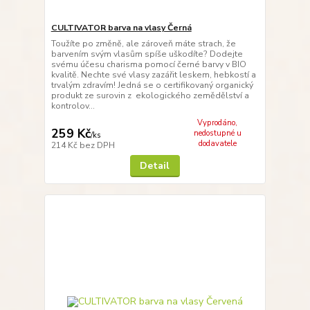
CULTIVATOR barva na vlasy Černá
Toužíte po změně, ale zároveň máte strach, že
barvením svým vlasům spíše uškodíte? Dodejte
svému účesu charisma pomocí černé barvy v BIO
kvalitě. Nechte své vlasy zazářit leskem, hebkostí a
trvalým zdravím! Jedná se o certifikovaný organický
produkt ze surovin z ekologického zemědělství a
kontrolov...
Vyprodáno,
259 Kč
nedostupné u
/
ks
dodavatele
214 Kč
bez DPH
Detail