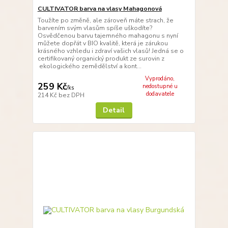
CULTIVATOR barva na vlasy Mahagonová
Toužíte po změně, ale zároveň máte strach, že
barvením svým vlasům spíše uškodíte?
Osvědčenou barvu tajemného mahagonu s nyní
můžete dopřát v BIO kvalitě, která je zárukou
krásného vzhledu i zdraví vašich vlasů! Jedná se o
certifikovaný organický produkt ze surovin z
ekologického zemědělství a kont...
Vyprodáno,
259 Kč
nedostupné u
/
ks
dodavatele
214 Kč
bez DPH
Detail