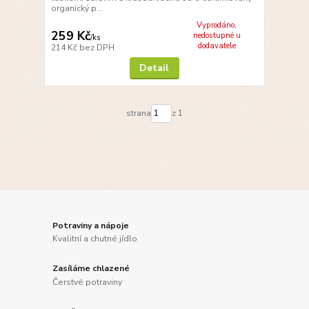
organický p...
Vyprodáno,
259 Kč
nedostupné u
/
ks
dodavatele
214 Kč
bez DPH
Detail
strana
z 1
Potraviny a nápoje
Kvalitní a chutné jídlo
Zasíláme chlazené
Čerstvé potraviny