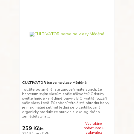
CULTIVATOR barva na vlasy Měděná
Toužíte po změně, ale zároveň máte strach, že
barvením svým vlasům spíše uškodíte? Odstíny
světle hnědé - měděné barvy v BIO kvalitě rozzáří
vaše vlasy i tvář. Působení této čistě přírodní barvy
je maximálně šetrné! Jedná se o certifikovaný
organický produkt ze surovin z ekologického
zemědělství a ...
Vyprodáno,
259 Kč
nedostupné u
/
ks
dodavatele
214 Kč
bez DPH