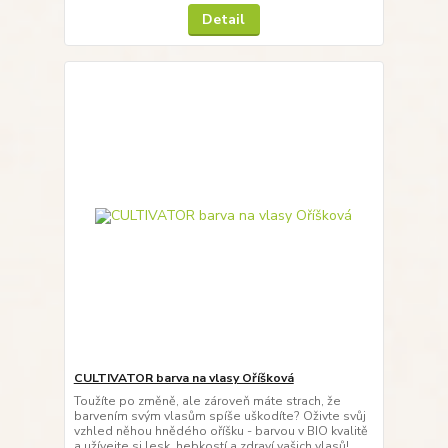
Detail
CULTIVATOR barva na vlasy Oříšková
Toužíte po změně, ale zároveň máte strach, že
barvením svým vlasům spíše uškodíte? Oživte svůj
vzhled něhou hnědého oříšku - barvou v BIO kvalitě
a užívejte si lesk, hebkostí a zdraví vašich vlasů!