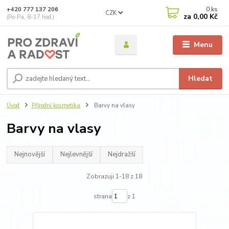
0
ks
+420 777 137 206
CZK
za
0,00 Kč
(Po-Pá, 8-17 hod.)
Menu
Hledat
Úvod
Přírodní kosmetika
Barvy na vlasy
Barvy na vlasy
Nejnovější
Nejlevnější
Nejdražší
Zobrazuji 1-18 z 18
strana
z 1