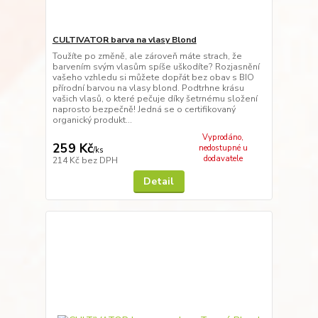
CULTIVATOR barva na vlasy Blond
Toužíte po změně, ale zároveň máte strach, že
barvením svým vlasům spíše uškodíte? Rozjasnění
vašeho vzhledu si můžete dopřát bez obav s BIO
přírodní barvou na vlasy blond. Podtrhne krásu
vašich vlasů, o které pečuje díky šetrnému složení
naprosto bezpečně! Jedná se o certifikovaný
organický produkt...
Vyprodáno,
259 Kč
nedostupné u
/
ks
dodavatele
214 Kč
bez DPH
Detail