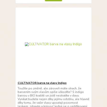
CULTIVATOR barva na vlasy Indigo
Toužíte po změně, ale zároveň máte strach, že
barvením svým vlasům spíše uškodíte? S indigo
barvou v BIO kvalitě se jistě neztratíte v davu.
Vynikat budete nejen díky jejímu odstínu, ale hlavně
díky tomu, že vaše vlasy upoutají pozornost
leskem, zdravím a krásou! Jedná se o certifikovaný