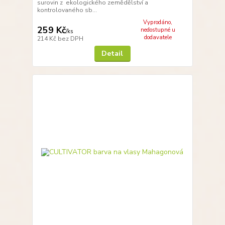
surovin z ekologického zemědělství a
kontrolovaného sb...
Vyprodáno,
259 Kč
nedostupné u
/
ks
dodavatele
214 Kč
bez DPH
Detail