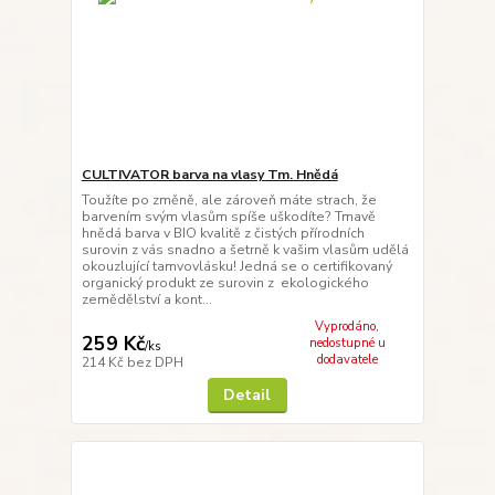
CULTIVATOR barva na vlasy Tm. Hnědá
Toužíte po změně, ale zároveň máte strach, že
barvením svým vlasům spíše uškodíte? Tmavě
hnědá barva v BIO kvalitě z čistých přírodních
surovin z vás snadno a šetrně k vašim vlasům udělá
okouzlující tamvovlásku! Jedná se o certifikovaný
organický produkt ze surovin z ekologického
zemědělství a kont...
Vyprodáno,
259 Kč
nedostupné u
/
ks
dodavatele
214 Kč
bez DPH
Detail