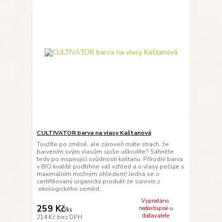
CULTIVATOR barva na vlasy Kaštanová
Toužíte po změně, ale zároveň máte strach, že
barvením svým vlasům spíše uškodíte? Sáhněte
tedy po inspirující svůdnosti kaštanu. Přírodní barva
v BIO kvalitě podtrhne váš vzhled a o vlasy pečuje s
maximálním možným ohledem! Jedná se o
certifikovaný organický produkt ze surovin z
ekologického zeměd...
Vyprodáno,
259 Kč
nedostupné u
/
ks
dodavatele
214 Kč
bez DPH