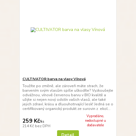
CULTIVATOR barva na vlasy Vínová
Toužíte po změně, ale zároveň máte strach, že
barvením svým vlasům spíše uškodíte? Vyzkoušejte
odvážnou, vínově červenou barvu v BIO kvalitě a
užijte si nejen nový odstín vašich vlasů, ale také
jejich zdraví, krásu a dluouhotrvající lesk! Jedná se o
certifikovaný organický produkt ze surovin z ekol...
Vyprodáno,
259 Kč
nedostupné u
/
ks
dodavatele
214 Kč
bez DPH
Detail