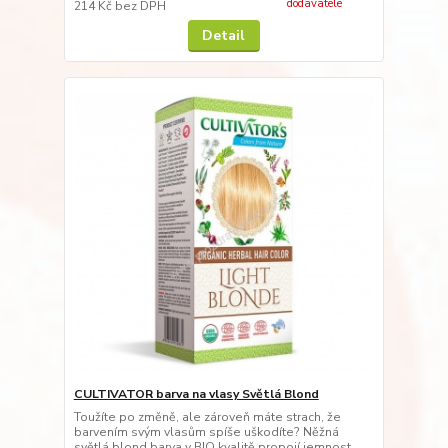
dodavatele
214 Kč
bez DPH
Detail
CULTIVATOR barva na vlasy Světlá Blond
Toužíte po změně, ale zároveň máte strach, že
barvením svým vlasům spíše uškodíte? Něžná
světlá blond barva v BIO kvalitě propojí jemnost