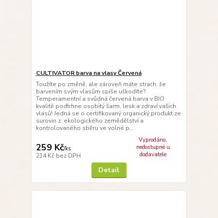
CULTIVATOR barva na vlasy Červená
Toužíte po změně, ale zároveň máte strach, že
barvením svým vlasům spíše uškodíte?
Temperamentní a svůdná červená barva v BIO
kvalitě podtrhne osobitý šarm, lesk a zdraví vašich
vlasů! Jedná se o certifikovaný organický produkt ze
surovin z ekologického zemědělství a
kontrolovaného sběru ve volné p...
Vyprodáno,
259 Kč
nedostupné u
/
ks
dodavatele
214 Kč
bez DPH
Detail