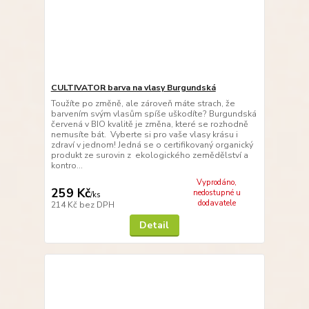
CULTIVATOR barva na vlasy Burgundská
Toužíte po změně, ale zároveň máte strach, že
barvením svým vlasům spíše uškodíte? Burgundská
červená v BIO kvalitě je změna, které se rozhodně
nemusíte bát. Vyberte si pro vaše vlasy krásu i
zdraví v jednom! Jedná se o certifikovaný organický
produkt ze surovin z ekologického zemědělství a
kontro...
Vyprodáno,
259 Kč
nedostupné u
/
ks
dodavatele
214 Kč
bez DPH
Detail