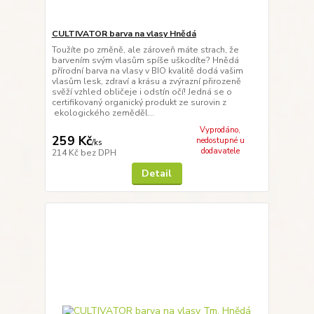
CULTIVATOR barva na vlasy Hnědá
Toužíte po změně, ale zároveň máte strach, že
barvením svým vlasům spíše uškodíte? Hnědá
přírodní barva na vlasy v BIO kvalitě dodá vašim
vlasům lesk, zdraví a krásu a zvýrazní přirozeně
svěží vzhled obličeje i odstín očí! Jedná se o
certifikovaný organický produkt ze surovin z
ekologického zeměděl...
Vyprodáno,
259 Kč
nedostupné u
/
ks
dodavatele
214 Kč
bez DPH
Detail