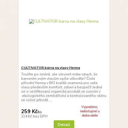
CULTIVATOR barva na vlasy Henna
Toužíte po změně, ale zároveň máte strach, že
barvením svým vlasům spíše uškodíte? Čistá
přírodní Henna v BIO kvalitě znamená pro vaše
vlasy především komfort, zdraví a bezpečí! Jedná
se o certifikovaný organický produkt ze surovin z
ekologického zemědělství a kontrolovaného sběru
ve volné přírodě....
Vyprodáno,
259 Kč
nedostupné u
/
ks
dodavatele
214 Kč
bez DPH
Detail