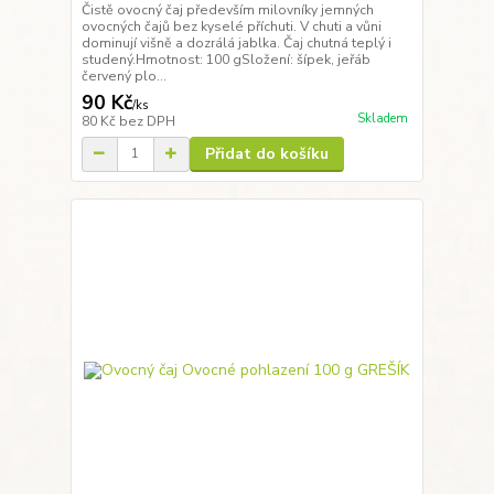
Čistě ovocný čaj především milovníky jemných
ovocných čajů bez kyselé příchuti. V chuti a vůni
dominují višně a dozrálá jablka. Čaj chutná teplý i
studený.Hmotnost: 100 gSložení: šípek, jeřáb
červený plo...
90 Kč
/
ks
Skladem
80 Kč
bez DPH
Přidat do košíku