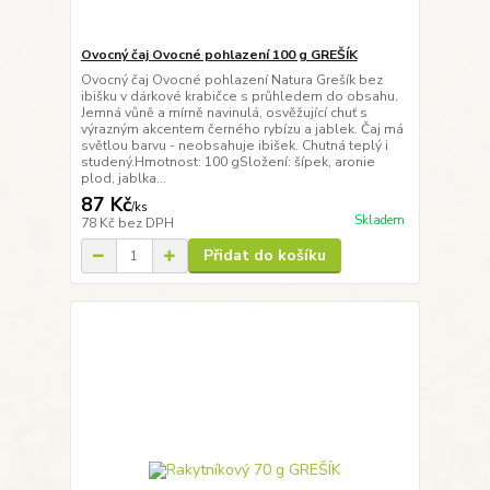
Ovocný čaj Ovocné pohlazení 100 g GREŠÍK
Ovocný čaj Ovocné pohlazení Natura Grešík bez
ibišku v dárkové krabičce s průhledem do obsahu.
Jemná vůně a mírně navinulá, osvěžující chuť s
výrazným akcentem černého rybízu a jablek. Čaj má
světlou barvu - neobsahuje ibišek. Chutná teplý i
studený.Hmotnost: 100 gSložení: šípek, aronie
plod, jablka...
87 Kč
/
ks
Skladem
78 Kč
bez DPH
Přidat do košíku