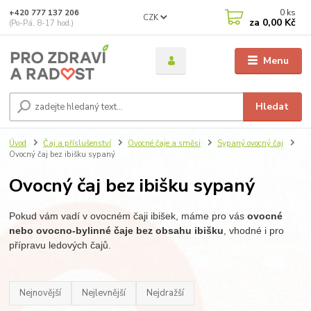
0
ks
+420 777 137 206
CZK
za
0,00 Kč
(Po-Pá, 8-17 hod.)
Menu
Hledat
Úvod
Čaj a příslušenství
Ovocné čaje a směsi
Sypaný ovocný čaj
Ovocný čaj bez ibišku sypaný
Ovocný čaj bez ibišku sypaný
Pokud vám vadí v ovocném čaji ibišek, máme pro vás
ovocné
nebo ovocno-bylinné čaje bez obsahu ibišku
, vhodné i pro
přípravu ledových čajů.
Nejnovější
Nejlevnější
Nejdražší