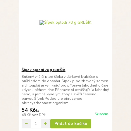
Šípek oplodí 70 g GREŠÍK
Sušený vnější plod šípku v dárkové krabičce s
průhledem do obsahu. Šípek plod zbavený semen
a chloupků je vynikající pro přípravu lahodného čaje
kdykoli během dne.Připravte si osvěžující a lahodný
nápoj s jemně kyselými tóny a svěží červenou
barvou.Šípek Podporuje přirozenou
obranyschopnost organism...
54 Kč
/
ks
Skladem
48 Kč
bez DPH
Přidat do košíku