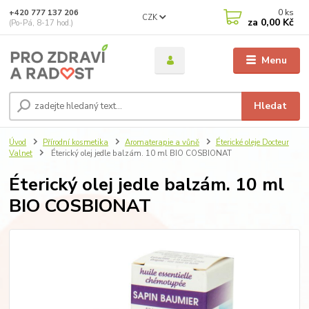
0
ks
+420 777 137 206
CZK
za
0,00 Kč
(Po-Pá, 8-17 hod.)
Menu
Hledat
Úvod
Přírodní kosmetika
Aromaterapie a vůně
Éterické oleje Docteur
Valnet
Éterický olej jedle balzám. 10 ml BIO COSBIONAT
Éterický olej jedle balzám. 10 ml
BIO COSBIONAT