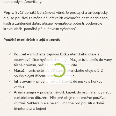
domorodými Američany.
Popis:
Svěží bohatá balzámová vůně. Je posilující a antiseptický
olej se používá zejména při infekcích dýchacích cest, nachlazení,
kašli a zahlenění dutin, utišuje revmatické bolesti, podporuje
krevní oběh, pomáhá při duševním vyčerpání.
Použití éterických olejů obecně:
Koupel
– smíchejte čajovou lžičku éterického oleje a 3
polévkové lžíce hydrofilního oleje. Nalijte tuto směs do vany
těsně předtím, než se do vody ponoříte.
Masáž
– smíchejte 15-30 kapek éterického oleje s 1-2
polévkovými lžícemi rostlinného oleje.
Inhalování
– přidejte několik kapek do misky s horkou
vodou.
Aromalampa
– přidejte několik kapek do aromalampy nebo
elektrického difuzéru. Některé oleje není možné používat
vnitřně. Některé oleje nejsou vhodné pro použití v době
těhotenství a kojení.