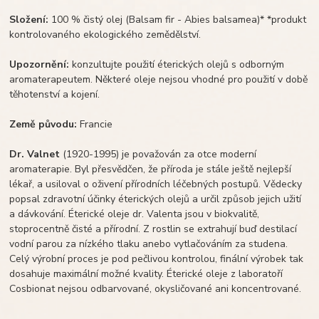
Složení:
100 % čistý olej (Balsam fir - Abies balsamea)* *produkt
kontrolovaného ekologického zemědělství.
Upozornění:
konzultujte použití éterických olejů s odborným
aromaterapeutem. Některé oleje nejsou vhodné pro použití v době
těhotenství a kojení.
Země původu:
Francie
Dr. Valnet
(1920-1995) je považován za otce moderní
aromaterapie. Byl přesvědčen, že příroda je stále ještě nejlepší
lékař, a usiloval o oživení přírodních léčebných postupů. Vědecky
popsal zdravotní účinky éterických olejů a určil způsob jejich užití
a dávkování. Éterické oleje dr. Valenta jsou v biokvalitě,
stoprocentně čisté a přírodní. Z rostlin se extrahují buď destilací
vodní parou za nízkého tlaku anebo vytlačováním za studena.
Celý výrobní proces je pod pečlivou kontrolou, finální výrobek tak
dosahuje maximální možné kvality. Éterické oleje z laboratoří
Cosbionat nejsou odbarvované, okysličované ani koncentrované.