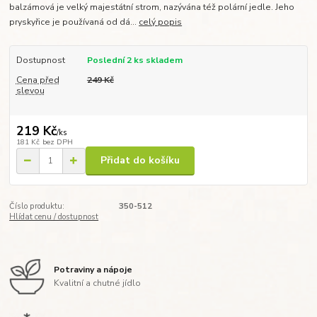
balzámová je velký majestátní strom, nazývána též polární jedle. Jeho
pryskyřice je používaná od dá...
celý popis
Dostupnost
Poslední 2 ks skladem
Cena před
249 Kč
slevou
219 Kč
/
ks
181 Kč
bez DPH
Přidat do košíku
Číslo produktu:
350-512
Hlídat cenu / dostupnost
Potraviny a nápoje
Kvalitní a chutné jídlo