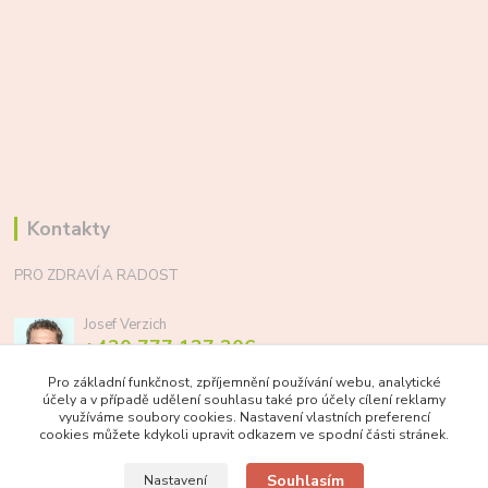
Kontakty
PRO ZDRAVÍ A RADOST
Josef Verzich
+420 777 137 206
(Po-Pá, 8-17 hod.)
Pro základní funkčnost, zpříjemnění používání webu, analytické
účely a v případě udělení souhlasu také pro účely cílení reklamy
info@prozdraviaradost.cz
využíváme soubory cookies. Nastavení vlastních preferencí
cookies můžete kdykoli upravit odkazem ve spodní části stránek.
Souhlasím
Nastavení