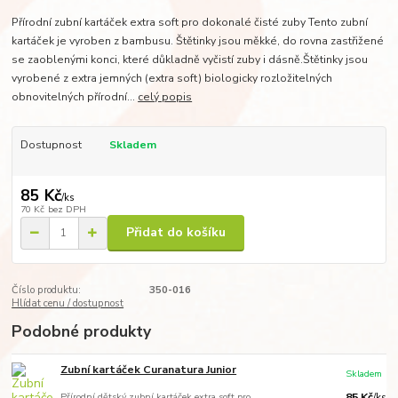
Přírodní zubní kartáček extra soft pro dokonalé čisté zuby Tento zubní
kartáček je vyroben z bambusu. Štětinky jsou měkké, do rovna zastřižené
se zaoblenými konci, které důkladně vyčistí zuby i dásně.Štětinky jsou
vyrobené z extra jemných (extra soft) biologicky rozložitelných
obnovitelných přírodní...
celý popis
Dostupnost
Skladem
85 Kč
/
ks
70 Kč
bez DPH
Přidat do košíku
Číslo produktu:
350-016
Hlídat cenu / dostupnost
Podobné produkty
Zubní kartáček Curanatura Junior
Skladem
Přírodní dětský zubní kartáček extra soft pro
85 Kč
/
ks