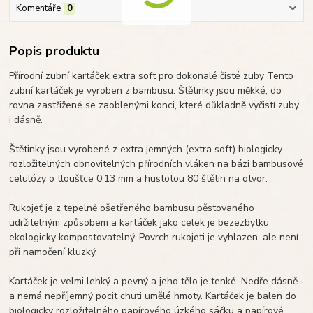
Komentáře
0
Popis produktu
Přírodní zubní kartáček extra soft pro dokonalé čisté zuby Tento
zubní kartáček je vyroben z bambusu. Štětinky jsou měkké, do
rovna zastřižené se zaoblenými konci, které důkladně vyčistí zuby
i dásně.
Štětinky jsou vyrobené z extra jemných (extra soft) biologicky
rozložitelných obnovitelných přírodních vláken na bázi bambusové
celulózy o tloušťce 0,13 mm a hustotou 80 štětin na otvor.
Rukojeť je z tepelně ošetřeného bambusu pěstovaného
udržitelným způsobem a kartáček jako celek je bezezbytku
ekologicky kompostovatelný. Povrch rukojeti je vyhlazen, ale není
při namočení kluzký.
Kartáček je velmi lehký a pevný a jeho tělo je tenké. Nedře dásně
a nemá nepříjemný pocit chuti umělé hmoty. Kartáček je balen do
biologicky rozložitelného papírového úzkého sáčku a papírové