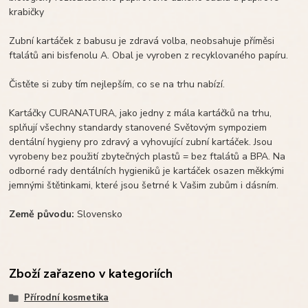
krabičky
Zubní kartáček z babusu je zdravá volba, neobsahuje příměsi
ftalátů ani bisfenolu A. Obal je vyroben z recyklovaného papíru.
Čistěte si zuby tím nejlepším, co se na trhu nabízí.
Kartáčky CURANATURA, jako jedny z mála kartáčků na trhu,
splňují všechny standardy stanovené Světovým sympoziem
dentální hygieny pro zdravý a vyhovující zubní kartáček. Jsou
vyrobeny bez použití zbytečných plastů = bez ftalátů a BPA. Na
odborné rady dentálních hygieniků je kartáček osazen měkkými
jemnými štětinkami, které jsou šetrné k Vašim zubům i dásním.
Země původu:
Slovensko
Zboží zařazeno v kategoriích
Přírodní kosmetika