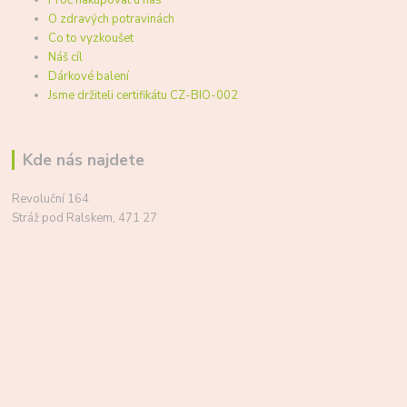
Proč nakupovat u nás
O zdravých potravinách
Co to vyzkoušet
Náš cíl
Dárkové balení
Jsme držiteli certifikátu CZ-BIO-002
Kde nás najdete
Revoluční 164
Stráž pod Ralskem, 471 27