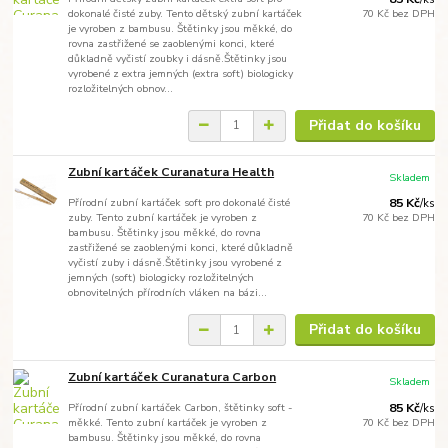
dokonalé čisté zuby. Tento dětský zubní kartáček
70 Kč
bez DPH
je vyroben z bambusu. Štětinky jsou měkké, do
rovna zastřižené se zaoblenými konci, které
důkladně vyčistí zoubky i dásně.Štětinky jsou
vyrobené z extra jemných (extra soft) biologicky
rozložitelných obnov...
Přidat do košíku
Zubní kartáček Curanatura Health
Skladem
Přírodní zubní kartáček soft pro dokonalé čisté
85 Kč
/
ks
zuby. Tento zubní kartáček je vyroben z
70 Kč
bez DPH
bambusu. Štětinky jsou měkké, do rovna
zastřižené se zaoblenými konci, které důkladně
vyčistí zuby i dásně.Štětinky jsou vyrobené z
jemných (soft) biologicky rozložitelných
obnovitelných přírodních vláken na bázi...
Přidat do košíku
Zubní kartáček Curanatura Carbon
Skladem
Přírodní zubní kartáček Carbon, štětinky soft -
85 Kč
/
ks
měkké. Tento zubní kartáček je vyroben z
70 Kč
bez DPH
bambusu. Štětinky jsou měkké, do rovna