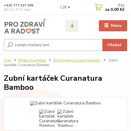
0
ks
+420 777 137 206
CZK
za
0,00 Kč
(Po-Pá, 8-17 hod.)
Menu
Hledat
Úvod
Přírodní kosmetika
Ústní hygiena a zubní kartáčky
Zubní
kartáček Curanatura Bamboo
Zubní kartáček Curanatura
Bamboo