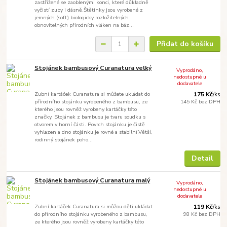
zastřižené se zaoblenými konci, které důkladně
vyčistí zuby i dásně.Štětinky jsou vyrobené z
jemných (soft) biologicky rozložitelných
obnovitelných přírodních vláken na báz...
Přidat do košíku
Stojánek bambusový Curanatura velký
Vyprodáno,
nedostupné u
dodavatele
Zubní kartáček Curanatura si můžete ukládat do
175 Kč
/
ks
přírodního stojánku vyrobeného z bambusu, ze
145 Kč
bez DPH
kterého jsou rovněž vyrobeny kartáčky této
značky. Stojánek z bambusu je tvaru soudku s
otvorem v horní části. Povrch stojánku je čistě
vyhlazen a dno stojánku je rovné a stabilní.Větší,
rodinný stojánek poho...
Detail
Stojánek bambusový Curanatura malý
Vyprodáno,
nedostupné u
dodavatele
Zubní kartáček Curanatura si můžou děti ukládat
119 Kč
/
ks
do přírodního stojánku vyrobeného z bambusu,
98 Kč
bez DPH
ze kterého jsou rovněž vyrobeny kartáčky této