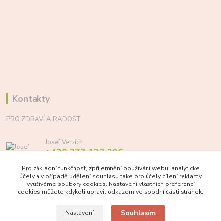
Kontakty
PRO ZDRAVÍ A RADOST
Josef Verzich
+420 777 137 206
(Po-Pá, 8-17 hod.)
Pro základní funkčnost, zpříjemnění používání webu, analytické
účely a v případě udělení souhlasu také pro účely cílení reklamy
info@prozdraviaradost.cz
využíváme soubory cookies. Nastavení vlastních preferencí
cookies můžete kdykoli upravit odkazem ve spodní části stránek.
Souhlasím
Nastavení