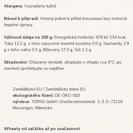
Alergeny
: Vyznačeny tučně.
Návod k přípravě:
Hotový pokrm k přímé konzumaci bez nutnosti
tepelné úpravy.
Výživové údaje na 100 g:
Energetická hodnota: 978 kJ/ 234 kcal,
Tuky 12,2 g z toho nasycené mastné kyseliny 0,0 g, Sacharidy 2,9
g z toho cukry 0,3 g, Bílkoviny 27,3 g, Sůl 1,2 g.
Skladování:
Chlazený výrobek: skladujte v chladu cca 5°C, po
otevření spotřebujte co nejdříve.
Zemědělství EU / Zemědělství mimo EU
ekologického řízení:
DE-ÖKO-003
výrobce:
TOPAS GmbH, Dreifürstensteinstr. 1-3, D-72116
Mössingen, Německo
Wheaty od začátku až po současnost