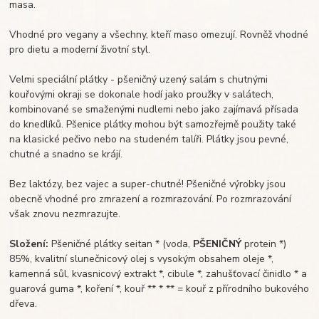
masa.
Vhodné pro vegany a všechny, kteří maso omezují. Rovněž vhodné
pro dietu a moderní životní styl.
Velmi speciální plátky - pšeničný uzený salám s chutnými
kouřovými okraji se dokonale hodí jako proužky v salátech,
kombinované se smaženými nudlemi nebo jako zajímavá přísada
do knedlíků. Pšenice plátky mohou být samozřejmě použity také
na klasické pečivo nebo na studeném talíři. Plátky jsou pevné,
chutné a snadno se krájí.
Bez laktózy, bez vajec a super-chutné! Pšeničné výrobky jsou
obecně vhodné pro zmrazení a rozmrazování. Po rozmrazování
však znovu nezmrazujte.
Složení:
Pšeničné plátky seitan * (voda,
PŠENIČNÝ
protein *)
85%, kvalitní slunečnicový olej s vysokým obsahem oleje *,
kamenná sůl, kvasnicový extrakt *, cibule *, zahušťovací činidlo * a
guarová guma *, koření *, kouř ** * ** = kouř z přírodního bukového
dřeva.