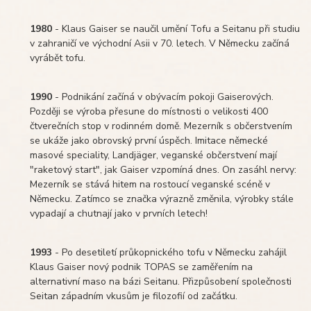
1980
- Klaus Gaiser se naučil umění Tofu a Seitanu při studiu
v zahraničí ve východní Asii v 70. letech. V Německu začíná
vyrábět tofu.
1990
- Podnikání začíná v obývacím pokoji Gaiserových.
Později se výroba přesune do místnosti o velikosti 400
čtverečních stop v rodinném domě. Mezerník s občerstvením
se ukáže jako obrovský první úspěch. Imitace německé
masové speciality, Landjäger, veganské občerstvení mají
"raketový start", jak Gaiser vzpomíná dnes. On zasáhl nervy:
Mezerník se stává hitem na rostoucí veganské scéně v
Německu. Zatímco se značka výrazně změnila, výrobky stále
vypadají a chutnají jako v prvních letech!
1993
- Po desetiletí průkopnického tofu v Německu zahájil
Klaus Gaiser nový podnik TOPAS se zaměřením na
alternativní maso na bázi Seitanu. Přizpůsobení společnosti
Seitan západním vkusům je filozofií od začátku.