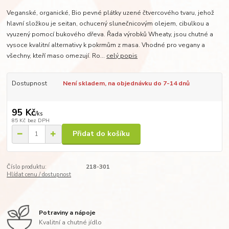
Veganské, organické, Bio pevné plátky uzené čtvercového tvaru, jehož
hlavní složkou je seitan, ochucený slunečnicovým olejem, cibulkou a
vyuzený pomocí bukového dřeva. Řada výrobků Wheaty, jsou chutné a
vysoce kvalitní alternativy k pokrmům z masa. Vhodné pro vegany a
všechny, kteří maso omezují. Ro...
celý popis
Dostupnost
Není skladem, na objednávku do 7-14 dnů
95 Kč
/
ks
85 Kč
bez DPH
Přidat do košíku
Číslo produktu:
218-301
Hlídat cenu / dostupnost
Potraviny a nápoje
Kvalitní a chutné jídlo