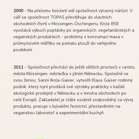
2000
- Na přelomu tisíciletí vidí společnost výrazný nárůst. V
září se společnost TOPAS přestěhuje do vlastních
obchodních čtvrtí v Mössingen-Öschingenu. Krize BSE
vyvolává výbuch poptávky po organických, vegetariánských a
veganských produktech - problémy s konzumací masa v
průmyslovém měřítku se pomalu plouží do veřejného
povědomí.
2011
- Společnost přechází do ještě větších prostorů v centru
města Mössingen, městečka v jižním Německu. Společně se
svou ženou, Sanni Ikola-Gaiser, vytvořil Klaus Gaiser rodinný
podnik, který nyní prodává své výrobky prakticky v každé
ekologické prodejně v Německu a v mnoha obchodech po
celé Evropě. Zakladatel je stále osobně zodpovědný za vývoj
produktu, pracuje v bývalém řeznictví, přestavěném na
veganskou laboratoř a experimentální kuchyň.