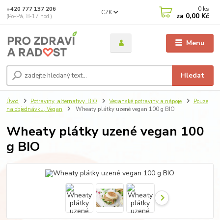
0
ks
+420 777 137 206
CZK
za
0,00 Kč
(Po-Pá, 8-17 hod.)
Menu
Hledat
Úvod
Potraviny, alternativy, BIO
Veganské potraviny a nápoje
Pouze
na objednávku, Vegan
Wheaty plátky uzené vegan 100 g BIO
Wheaty plátky uzené vegan 100
g BIO