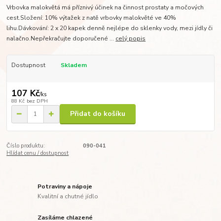
Vrbovka malokvětá má příznivý účinek na činnost prostaty a močových
cest.Složení: 10% výtažek z natě vrbovky malokvěté ve 40%
lihu.Dávkování: 2 x 20 kapek denně nejlépe do sklenky vody, mezi jídly či
nalačno.Nepřekračujte doporučené ...
celý popis
Dostupnost
Skladem
107 Kč
/
ks
88 Kč
bez DPH
Přidat do košíku
Číslo produktu:
090-041
Hlídat cenu / dostupnost
Potraviny a nápoje
Kvalitní a chutné jídlo
Zasíláme chlazené