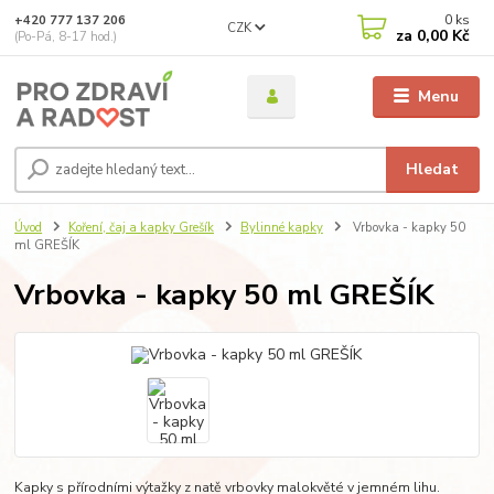
0
ks
+420 777 137 206
CZK
za
0,00 Kč
(Po-Pá, 8-17 hod.)
Menu
Hledat
Úvod
Koření, čaj a kapky Grešík
Bylinné kapky
Vrbovka - kapky 50
ml GREŠÍK
Vrbovka - kapky 50 ml GREŠÍK
Kapky s přírodními výtažky z natě vrbovky malokvěté v jemném lihu.