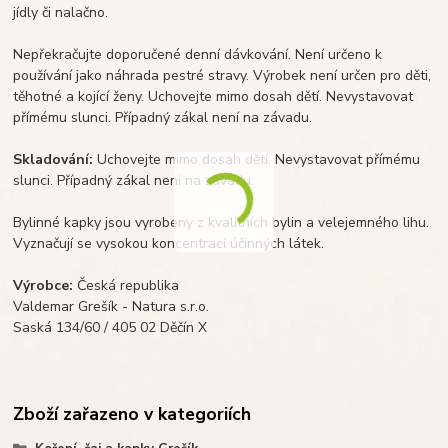
jídly či nalačno.
Nepřekračujte doporučené denní dávkování. Není určeno k
používání jako náhrada pestré stravy. Výrobek není určen pro děti,
těhotné a kojící ženy. Uchovejte mimo dosah dětí. Nevystavovat
přímému slunci. Případný zákal není na závadu.
Skladování:
Uchovejte mimo dosah dětí. Nevystavovat přímému
slunci. Případný zákal není na závadu.
Bylinné kapky jsou vyrobeny z kvalitních bylin a velejemného lihu.
Vyznačují se vysokou koncentrací účinných látek.
Výrobce:
Česká republika
Valdemar Grešík - Natura s.r.o.
Saská 134/60 / 405 02 Děčín X
Zboží zařazeno v kategoriích