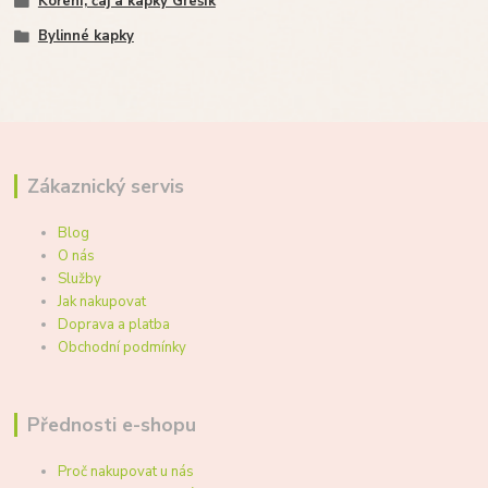
Koření, čaj a kapky Grešík
Bylinné kapky
Zákaznický servis
Blog
O nás
Služby
Jak nakupovat
Doprava a platba
Obchodní podmínky
Přednosti e-shopu
Proč nakupovat u nás