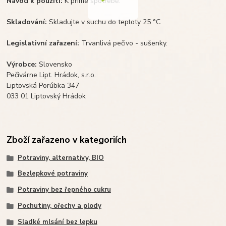
Návod k použití:
K přímé spotřebě.
Skladování:
Skladujte v suchu do teploty 25 °C
Legislativní zařazení:
Trvanlivá pečivo - sušenky.
Výrobce:
Slovensko
Pečivárne Lipt. Hrádok, s.r.o.
Liptovská Porúbka 347
033 01 Liptovský Hrádok
Zboží zařazeno v kategoriích
Potraviny, alternativy, BIO
Bezlepkové potraviny
Potraviny bez řepného cukru
Pochutiny, ořechy a plody
Sladké mlsání bez lepku