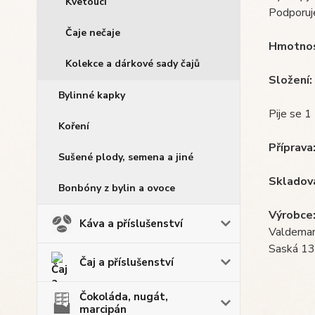
Kvetoucí
Podporuje
Čaje nečaje
Hmotnos
Kolekce a dárkové sady čajů
Složení:
Bylinné kapky
Pije se 1
Koření
Příprava
Sušené plody, semena a jiné
Skladov
Bonbóny z bylin a ovoce
Výrobce
Káva a příslušenství
Valdemar 
Saská 13
Čaj a příslušenství
Čokoláda, nugát,
marcipán