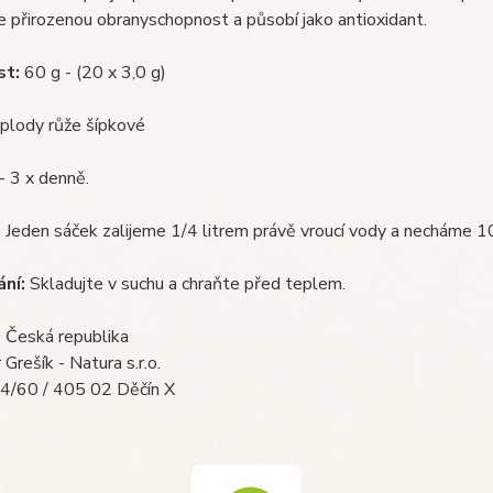
 přirozenou obranyschopnost a působí jako antioxidant.
t:
60 g - (20 x 3,0 g)
plody růže šípkové
 - 3 x denně.
:
Jeden sáček zalijeme 1/4 litrem právě vroucí vody a necháme 10
ání:
Skladujte v suchu a chraňte před teplem.
:
Česká republika
Grešík - Natura s.r.o.
4/60 / 405 02 Děčín X