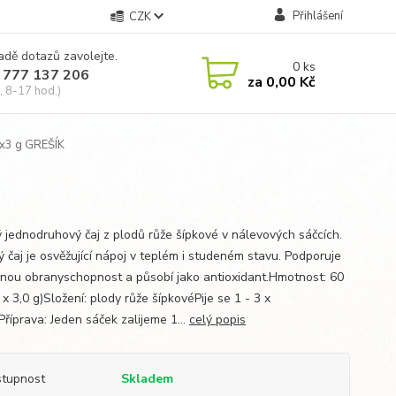
Přihlášení
CZK
adě dotazů zavolejte.
0
ks
 777 137 206
za
0,00 Kč
, 8-17 hod.)
0x3 g GREŠÍK
ý jednodruhový čaj z plodů růže šípkové v nálevových sáčcích.
ý čaj je osvěžující nápoj v teplém i studeném stavu. Podporuje
enou obranyschopnost a působí jako antioxidant.Hmotnost: 60
 x 3,0 g)Složení: plody růže šípkovéPije se 1 - 3 x
Příprava: Jeden sáček zalijeme 1...
celý popis
tupnost
Skladem