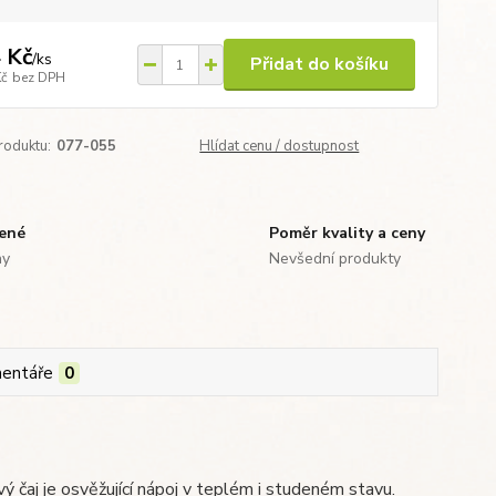
 Kč
/
ks
Přidat do košíku
Kč
bez DPH
roduktu:
077-055
Hlídat cenu / dostupnost
zené
Poměr kvality a ceny
ny
Nevšední produkty
entáře
0
ý čaj je osvěžující nápoj v teplém i studeném stavu.