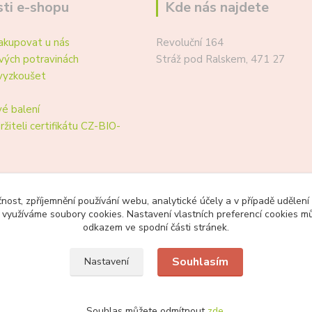
ti e-shopu
Kde nás najdete
akupovat u nás
Revoluční 164
vých potravinách
Stráž pod Ralskem, 471 27
vyzkoušet
é balení
ržiteli certifikátu CZ-BIO-
čnost, zpříjemnění používání webu, analytické účely a v případě udělení
y využíváme soubory cookies. Nastavení vlastních preferencí cookies mů
odkazem ve spodní části stránek.
Souhlasím
Nastavení
Souhlas můžete odmítnout
zde
.