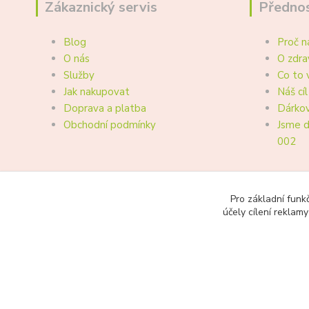
Zákaznický servis
Přednos
Blog
Proč n
O nás
O zdra
Služby
Co to 
Jak nakupovat
Náš cíl
Doprava a platba
Dárkov
Obchodní podmínky
Jsme d
002
Pro základní funk
účely cílení reklam