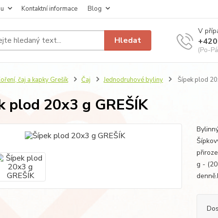
pu
Kontaktní informace
Blog
V příp
Hledat
+420
(Po-Pá
oření, čaj a kapky Grešík
Čaj
Jednodruhové byliny
Šípek plod 2
k plod 20x3 g GREŠÍK
Bylinn
Šípkov
přiroz
g - (20
denně.
Dos