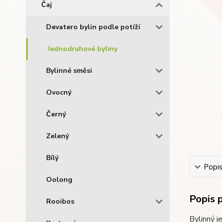
Čaj
Devatero bylin podle potíží
Jednodruhové byliny
Bylinné směsi
Ovocný
Černý
Zelený
Bílý
Popi
Oolong
Popis 
Rooibos
Bylinný j