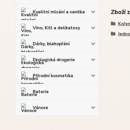
Zboží 
Kvalitní mlsání a vanilka
Kořen
Víno, Kitl a delikatesy
Jedno
Dárky, blahopřání
Ekologická drogerie
Přírodní kosmetika
Baterie
Vánoce