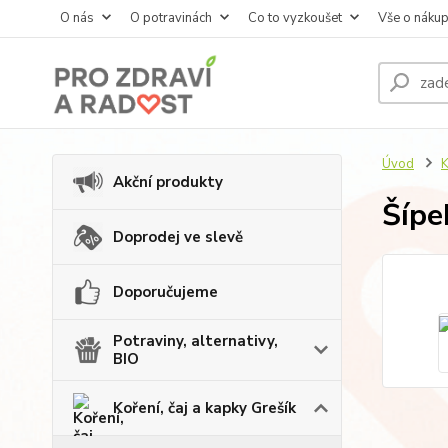
O nás
O potravinách
Co to vyzkoušet
Vše o náku
Úvod
K
Akční produkty
Šípe
Doprodej ve slevě
Doporučujeme
Potraviny, alternativy,
BIO
Koření, čaj a kapky Grešík