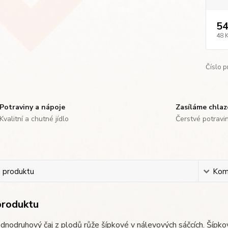
54
48 
Číslo p
Potraviny a nápoje
Zasíláme chla
Kvalitní a chutné jídlo
Čerstvé potravi
s produktu
Kom
produktu
ednodruhový čaj z plodů růže šípkové v nálevových sáčcích. Šípkov