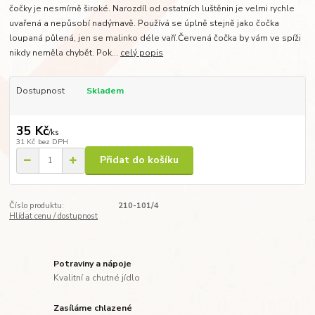
čočky je nesmírně široké. Narozdíl od ostatních luštěnin je velmi rychle
uvařená a nepůsobí nadýmavě. Používá se úplně stejně jako čočka
loupaná půlená, jen se malinko déle vaří.Červená čočka by vám ve spíži
nikdy neměla chybět. Pok...
celý popis
Dostupnost
Skladem
35 Kč
/
ks
31 Kč
bez DPH
Přidat do košíku
Číslo produktu:
210-101/4
Hlídat cenu / dostupnost
Potraviny a nápoje
Kvalitní a chutné jídlo
Zasíláme chlazené