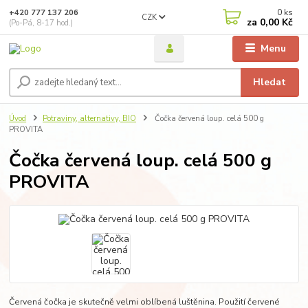
0
ks
+420 777 137 206
CZK
za
0,00 Kč
(Po-Pá, 8-17 hod.)
Menu
Hledat
Úvod
Potraviny, alternativy, BIO
Čočka červená loup. celá 500 g
PROVITA
Čočka červená loup. celá 500 g
PROVITA
Červená čočka je skutečně velmi oblíbená luštěnina. Použití červené