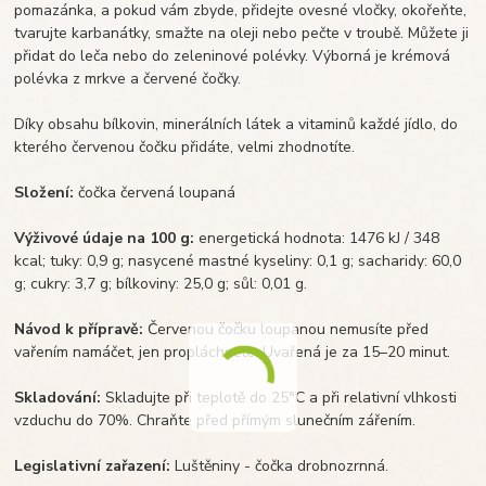
pomazánka, a pokud vám zbyde, přidejte ovesné vločky, okořeňte,
tvarujte karbanátky, smažte na oleji nebo pečte v troubě. Můžete ji
přidat do leča nebo do zeleninové polévky. Výborná je krémová
polévka z mrkve a červené čočky.
Díky obsahu bílkovin, minerálních látek a vitaminů každé jídlo, do
kterého červenou čočku přidáte, velmi zhodnotíte.
Složení:
čočka červená loupaná
Výživové údaje na 100 g:
energetická hodnota: 1476 kJ / 348
kcal; tuky: 0,9 g; nasycené mastné kyseliny: 0,1 g; sacharidy: 60,0
g; cukry: 3,7 g; bílkoviny: 25,0 g; sůl: 0,01 g.
Návod k přípravě:
Červenou čočku loupanou nemusíte před
vařením namáčet, jen propláchněte. Uvařená je za 15–20 minut.
Skladování:
Skladujte při teplotě do 25°C a při relativní vlhkosti
vzduchu do 70%. Chraňte před přímým slunečním zářením.
Legislativní zařazení:
Luštěniny - čočka drobnozrnná.