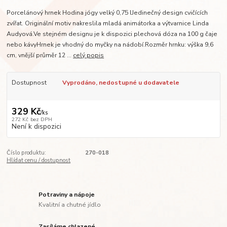
Porcelánový hrnek Hodina jógy velký 0,75 lJedinečný design cvičících
zvířat. Originální motiv nakreslila mladá animátorka a výtvarnice Linda
Audyová.Ve stejném designu je k dispozici plechová dóza na 100 g čaje
nebo kávyHrnek je vhodný do myčky na nádobí.Rozměr hrnku: výška 9,6
cm, vnější průměr 12 ...
celý popis
Dostupnost
Vyprodáno, nedostupné u dodavatele
329 Kč
/
ks
272 Kč
bez DPH
Není k dispozici
Číslo produktu:
270-018
Hlídat cenu / dostupnost
Potraviny a nápoje
Kvalitní a chutné jídlo
Zasíláme chlazené