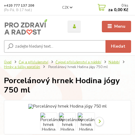
0
ks
+420 777 137 206
CZK
za
0,00 Kč
(Po-Pá, 8-17 hod.)
Menu
Hledat
Úvod
Čaj a příslušenství
Čajové příslušenství a nádobí
Nádobí
Hrnky a šálky porcelán
Porcelánový hrnek Hodina jógy 750 ml
Porcelánový hrnek Hodina jógy
750 ml