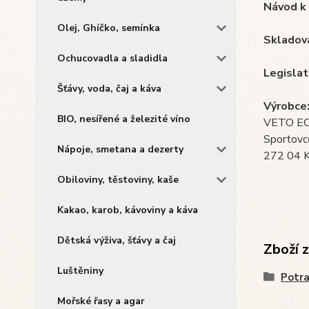
Návod k 
Olej, Ghíčko, semínka
Skladová
Ochucovadla a sladidla
Legislati
Šťávy, voda, čaj a káva
Výrobce
BIO, nesířené a železité víno
VETO ECO
Sportovc
Nápoje, smetana a dezerty
272 04 K
Obiloviny, těstoviny, kaše
Kakao, karob, kávoviny a káva
Dětská výživa, šťávy a čaj
Zboží 
Luštěniny
Potra
Mořské řasy a agar