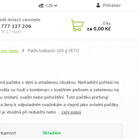
Přihlášení
CZK
adě dotazů zavolejte.
0
ks
 777 137 206
za
0,00 Kč
, 8-17 hod.)
 bez lepku
Patifu hokkaido 100 g VETO
nná paštika s dýní a smaženou cibulkou. Netradiční pohled na
Skvěle se hodí v kombinaci s kvalitním pečivem a zeleninou na
u snídaní, svačin nebo pohoštění. Tuto paštiku prefurují
a ženy k odpoledním svačinkám a stejně jako ostatní paštiky
 je vhodná při redukční nebo ...
celý popis
tupnost
Skladem