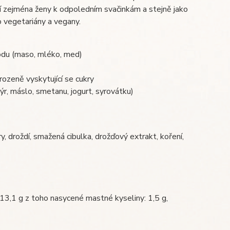
ují zejména ženy k odpoledním svačinkám a stejně jako
 vegetariány a vegany.
odu (maso, mléko, med)
ozeně vyskytující se cukry
ýr, máslo, smetanu, jogurt, syrovátku)
ory, droždí, smažená cibulka, drožďový extrakt, koření,
 13,1 g z toho nasycené mastné kyseliny: 1,5 g,