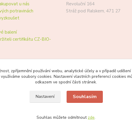
akupovat u nás
Revoluční 164
vých potravinách
Stráž pod Ralskem, 471 27
vyzkoušet
é balení
ržiteli certifikátu CZ-BIO-
čnost, zpříjemnění používání webu, analytické účely a v případě udělení
y využíváme soubory cookies. Nastavení vlastních preferencí cookies mů
odkazem ve spodní části stránek.
Souhlasím
Nastavení
Souhlas můžete odmítnout
zde
.