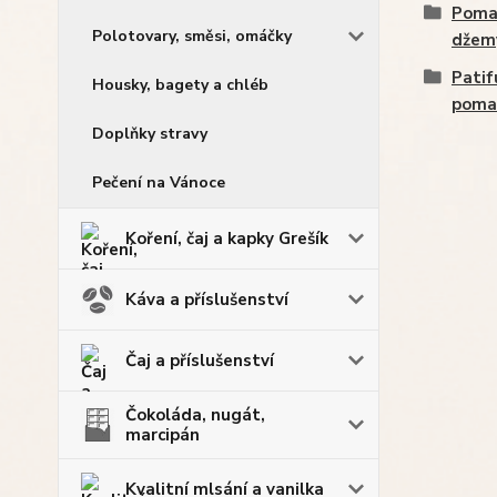
Pomaz
Polotovary, směsi, omáčky
džem
Patif
Housky, bagety a chléb
poma
Doplňky stravy
Pečení na Vánoce
Koření, čaj a kapky Grešík
Káva a příslušenství
Čaj a příslušenství
Čokoláda, nugát,
marcipán
Kvalitní mlsání a vanilka