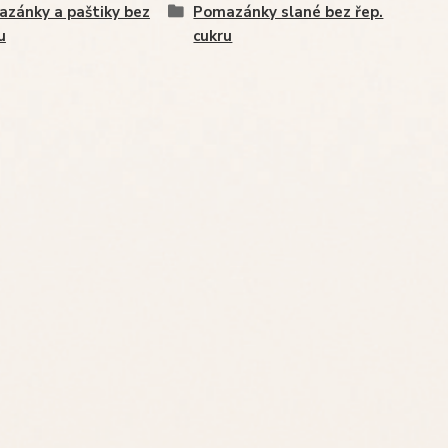
zánky a paštiky bez
Pomazánky slané bez řep.
u
cukru