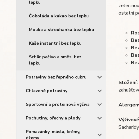
lepku
zeleninou
ostatní p
Čokoláda a kakao bez lepku
Mouka a strouhanka bez lepku
Ros
Bez
Kaše instantní bez lepku
Bez
Be
Schär pečivo a směsi bez
Bez
lepku
Potraviny bez řepného cukru
Složení:
zahušťova
Chlazené potraviny
Sportovní a proteinová výživa
Alergen
Pochutiny, ořechy a plody
Výživové
Sacharidy:
Pomazánky, másla, krémy,
džemy