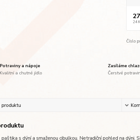
27
24 
Číslo p
Potraviny a nápoje
Zasíláme chla
Kvalitní a chutné jídlo
Čerstvé potravi
s produktu
Kom
produktu
 paštika s dýní a smaženou cibulkou. Netradiční pohled na dýni. 