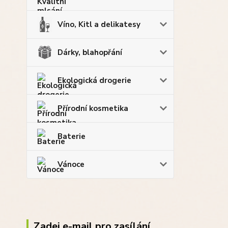
Víno, Kitl a delikatesy
Dárky, blahopřání
Ekologická drogerie
Přírodní kosmetika
Baterie
Vánoce
Zadej e-mail pro zasílání