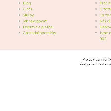
Blog
Proč n
O nás
O zdra
Služby
Co to 
Jak nakupovat
Náš cíl
Doprava a platba
Dárkov
Obchodní podmínky
Jsme d
002
Pro základní funk
účely cílení reklam