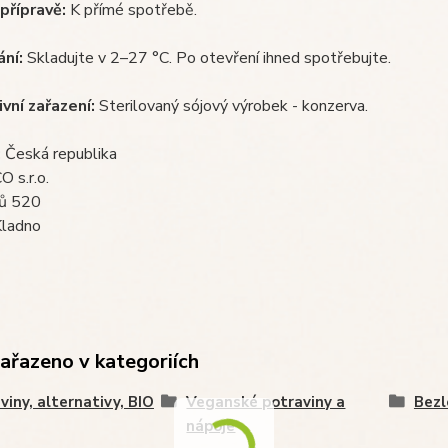
přípravě:
K přímé spotřebě.
ní:
Skladujte v 2–27 °C. Po otevření ihned spotřebujte.
vní zařazení:
Sterilovaný sójový výrobek - konzerva.
:
Česká republika
 s.r.o.
ů 520
ladno
zařazeno v kategoriích
viny, alternativy, BIO
Veganské potraviny a
Bezl
nápoje