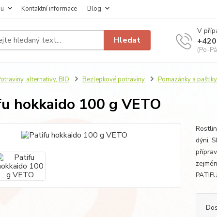
pu
Kontaktní informace
Blog
V příp
Hledat
+420
(Po-Pá
otraviny, alternativy, BIO
Bezlepkové potraviny
Pomazánky a paštiky
fu hokkaido 100 g VETO
Rostli
dýni. 
příprav
zejmén
PATIFU
Dos