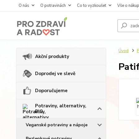
O nás
O potravinách
Co to vyzkoušet
Vše o náku
Úvod
P
Akční produkty
Pati
Doprodej ve slevě
Doporučujeme
Potraviny, alternativy,
BIO
Veganské potraviny a nápoje
Bezlepkové potraviny