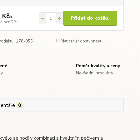
 Kč
/
ks
Přidat do košíku
Kč
bez DPH
roduktu:
178-055
Hlídat cenu / dostupnost
zené
Poměr kvality a ceny
ny
Nevšední produkty
entáře
0
Skvěle se hodí v kombinaci s kvalitním pečivem a