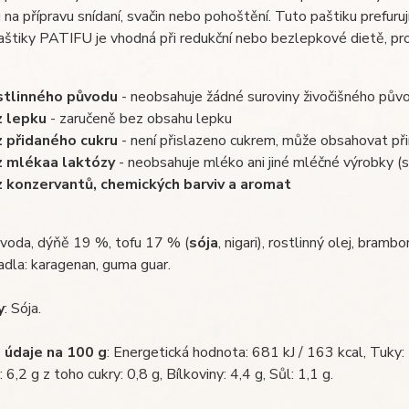
 na přípravu snídaní, svačin nebo pohoštění. Tuto paštiku prefur
aštiky PATIFU je vhodná při redukční nebo bezlepkové dietě, pro
tlinného původu
- neobsahuje žádné suroviny živočišného pův
 lepku
- zaručeně bez obsahu lepku
 přidaného cukru
- není přislazeno cukrem, může obsahovat přir
z mléka
a laktózy
- neobsahuje mléko ani jiné mléčné výrobky (s
 konzervantů, chemických barviv a aromat
voda, dýňě 19 %, tofu 17 % (
sója
, nigari), rostlinný olej, bramb
dla: karagenan, guma guar.
y
: Sója.
 údaje na 100 g
: Energetická hodnota: 681 kJ / 163 kcal, Tuky:
 6,2 g z toho cukry: 0,8 g, Bílkoviny: 4,4 g, Sůl: 1,1 g.