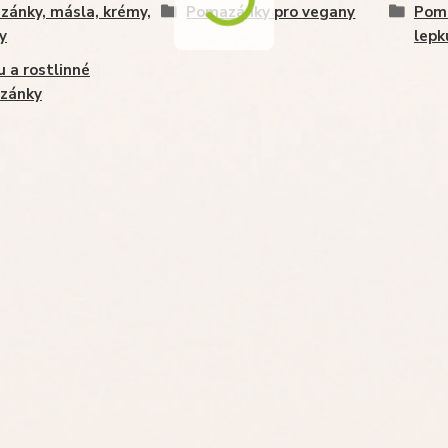
ánky, másla, krémy,
Pomazánky pro vegany
Poma
y
lepk
u a rostlinné
zánky