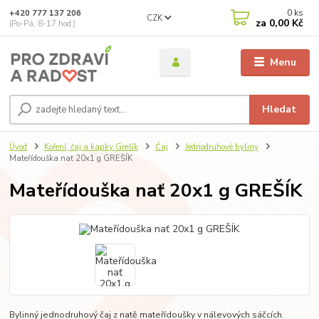
0
ks
+420 777 137 206
CZK
za
0,00 Kč
(Po-Pá, 8-17 hod.)
Menu
Hledat
Úvod
Koření, čaj a kapky Grešík
Čaj
Jednodruhové byliny
Mateřídouška nať 20x1 g GREŠÍK
Mateřídouška nať 20x1 g GREŠÍK
Bylinný jednodruhový čaj z natě mateřídoušky v nálevových sáčcích.