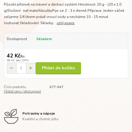
Působí příznivě na trávení a dýchací systém.Hmotnost: 20 g - (20 x 1,0
g)Složení: nať mateřídouškyPije se 2 - 3 x denně.Příprava: Jeden sáček
zalijeme 1/4 litrem právě vroucí vody a necháme 10 - 15 minut
louhovat.Skladování: Skladuj...
celý popis
Dostupnost
Skladem
42 Kč
/
ks
38 Kč
bez DPH
Přidat do košíku
Číslo produktu:
077-047
Hlídat cenu / dostupnost
Potraviny a nápoje
Kvalitní a chutné jídlo